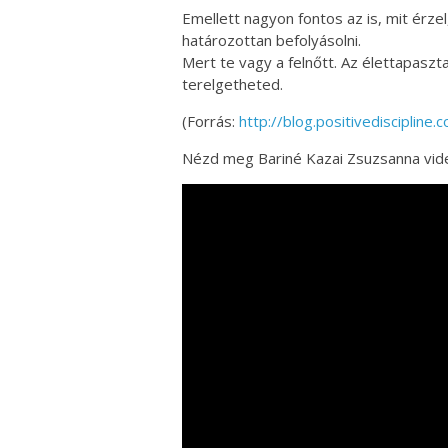
Emellett nagyon fontos az is, mit érze
határozottan befolyásolni.
Mert te vagy a felnőtt. Az élettapasz
terelgetheted.
(Forrás:
http://blog.positivediscipline
Nézd meg Bariné Kazai Zsuzsanna videó