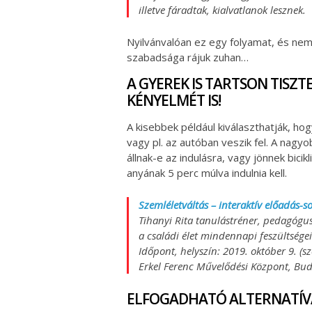
illetve fáradtak, kialvatlanok lesznek.
Nyilvánvalóan ez egy folyamat, és nem
szabadsága rájuk zuhan…
A GYEREK IS TARTSON TISZ
KÉNYELMÉT IS!
A kisebbek például kiválaszthatják, hog
vagy pl. az autóban veszik fel. A nagy
állnak-e az indulásra, vagy jönnek bici
anyának 5 perc múlva indulnia kell.
Szemléletváltás – interaktív előadás-s
Tihanyi Rita tanulástréner, pedagógu
a családi élet mindennapi feszültségei
Időpont, helyszín: 2019. október 9. (s
Erkel Ferenc Művelődési Központ, Bud
ELFOGADHATÓ ALTERNATÍV