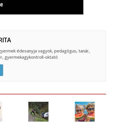
RITA
 gyermek édesanyja vagyok, pedagógus, tanár,
er, gyermekagykontroll-oktató