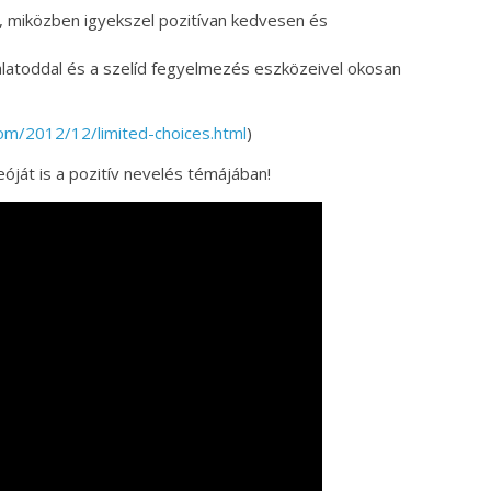
l, miközben igyekszel pozitívan kedvesen és
talatoddal és a szelíd fegyelmezés eszközeivel okosan
.com/2012/12/limited-choices.html
)
ját is a pozitív nevelés témájában!