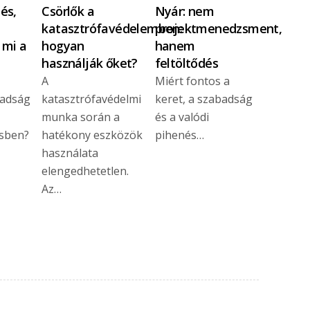
és,
Csörlők a
Nyár: nem
katasztrófavédelemben:
projektmenedzsment,
 mi a
hogyan
hanem
használják őket?
feltöltődés
A
Miért fontos a
badság
katasztrófavédelmi
keret, a szabadság
munka során a
és a valódi
sben?
hatékony eszközök
pihenés…
használata
elengedhetetlen.
Az…