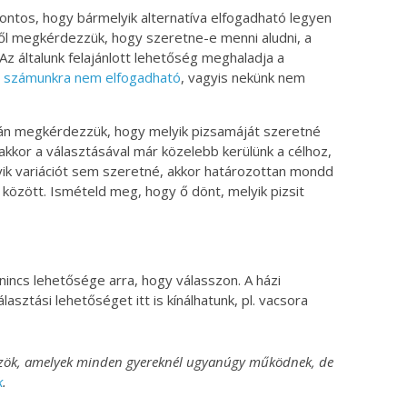
fontos, hogy bármelyik alternatíva elfogadható legyen
l megkérdezzük, hogy szeretne-e menni aludni, a
Az általunk felajánlott lehetőség meghaladja a
 számunkra nem elfogadható
, vagyis nekünk nem
án megkérdezzük, hogy melyik pizsamáját szeretné
 akkor a választásával már közelebb kerülünk a célhoz,
yik variációt sem szeretné, akkor határozottan mondd
között. Ismételd meg, hogy ő dönt, melyik pizsit
nincs lehetősége arra, hogy válasszon. A házi
álasztási lehetőséget itt is kínálhatunk, pl. vacsora
közök, amelyek minden gyereknél ugyanúgy működnek, de
k
.