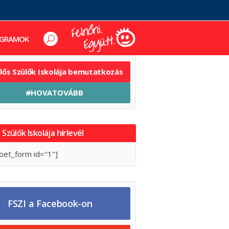
GRAMOK
elős Szülők Iskolája bemutatkozás
#HOVATOVÁBB
 Szülők Iskolája hírlevél
oet_form id="1"]
FSZI a Facebook-on