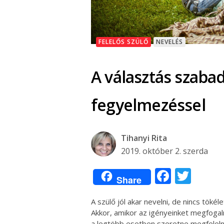
FELELŐS SZÜLŐ
NEVELÉS
A választás szabad
fegyelmezéssel
Tihanyi Rita
2019. október 2. szerda
Facebo
Twit
Share
A szülő jól akar nevelni, de nincs töké
Akkor, amikor az igényeinket megfoga
a legtöbb esetben szeretne megfelelni,