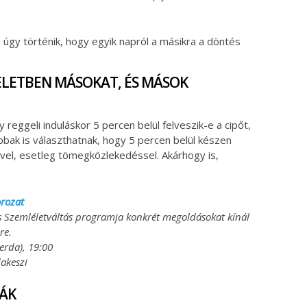
 úgy történik, hogy egyik napról a másikra a döntés
TELETBEN MÁSOKAT, ÉS MÁSOK
y reggeli induláskor 5 percen belül felveszik-e a cipőt,
obbak is választhatnak, hogy 5 percen belül készen
klivel, esetleg tömegközlekedéssel. Akárhogy is,
orozat
s Szemléletváltás programja konkrét megoldásokat kínál
re.
zerda), 19:00
akeszi
ÁK