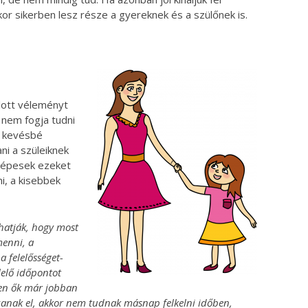
or sikerben lesz része a gyereknek és a szülőnek is.
lott véleményt
lő nem fogja tudni
k kevésbé
ni a szüleiknek
 képesek ezeket
i, a kisebbek
thatják, hogy most
menni, a
 felelősséget-
lelő időpontot
zen ők már jobban
zanak el, akkor nem tudnak másnap felkelni időben,