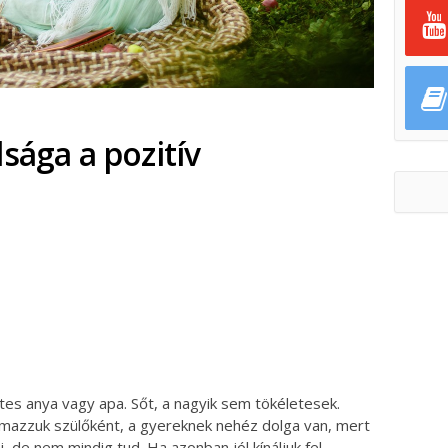
sága a pozitív
ok
ter
letes anya vagy apa. Sőt, a nagyik sem tökéletesek.
lmazzuk szülőként, a gyereknek nehéz dolga van, mert
 de nem mindig tud. Ha azonban jól kínáljuk fel