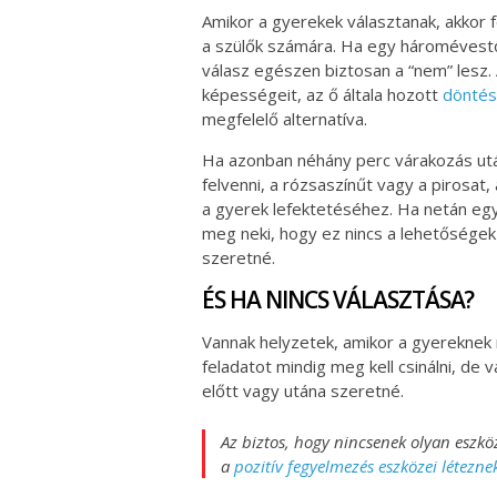
Amikor a gyerekek választanak, akkor 
a szülők számára. Ha egy háromévestő
válasz egészen biztosan a “nem” lesz. 
képességeit, az ő általa hozott
döntés
megfelelő alternatíva.
Ha azonban néhány perc várakozás ut
felvenni, a rózsaszínűt vagy a pirosat,
a gyerek lefektetéséhez. Ha netán eg
meg neki, hogy ez nincs a lehetőségek 
szeretné.
ÉS HA NINCS VÁLASZTÁSA?
Vannak helyzetek, amikor a gyereknek 
feladatot mindig meg kell csinálni, de v
előtt vagy utána szeretné.
Az biztos, hogy nincsenek olyan esz
a
pozitív fegyelmezés eszközei létezne