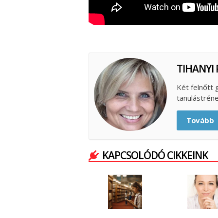
TIHANYI 
Két felnőtt
tanulástrén
Tovább
KAPCSOLÓDÓ CIKKEINK