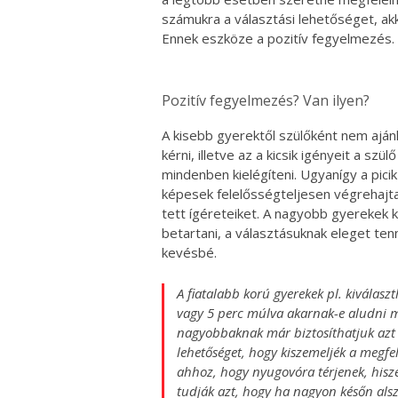
számukra a választási lehetőséget, akk
Ennek eszköze a pozitív fegyelmezés.
Pozitív fegyelmezés? Van ilyen?
A kisebb gyerektől szülőként nem aján
kérni, illetve az a kicsik igényeit a szü
mindenben kielégíteni. Ugyanígy a pici
képesek felelősségteljesen végrehajta
tett ígéreteiket. A nagyobb gyerekek
betartani, a választásuknak eleget tenn
kevésbé.
A fiatalabb korú gyerekek pl. kiválasz
vagy 5 perc múlva akarnak-e aludni 
nagyobbaknak már biztosíthatjuk azt a
lehetőséget, hogy kiszemeljék a megfe
ahhoz, hogy nyugovóra térjenek, his
tudják azt, hogy ha nagyon későn als