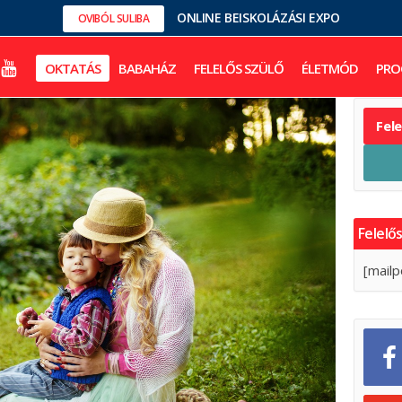
ONLINE BEISKOLÁZÁSI EXPO
OVIBÓL SULIBA
OKTATÁS
BABAHÁZ
FELELŐS SZÜLŐ
ÉLETMÓD
PRO
Fel
Felelős
[mailp