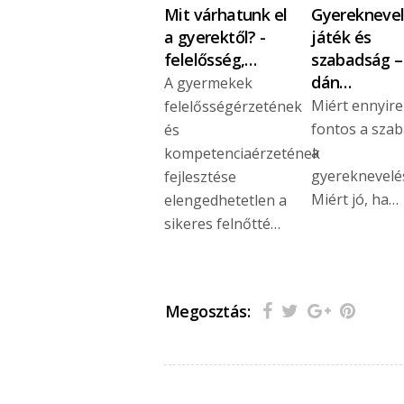
Mit várhatunk el
Gyereknevel
a gyerektől? -
játék és
felelősség,…
szabadság –
dán…
A gyermekek
Miért ennyire
felelősségérzetének
fontos a sza
és
a
kompetenciaérzetének
gyereknevelé
fejlesztése
Miért jó, ha…
elengedhetetlen a
sikeres felnőtté…
Megosztás: