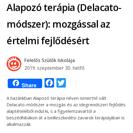
Alapozó terápia (Delacato-
módszer): mozgással az
értelmi fejlődésért
Felelős Szülők Iskolája
2019. szeptember 30. hétfő
Facebook
Twitter
Share
A hazánkban Alapozó terápia néven ismertté vált
Delacato-módszer a mozgás és az idegrendszeri fejlődés
alaptételéből indul ki, s a figyelemzavartól a
beszédhibákon át a beilleszkedési zavarok terápiájában is
alkalmazzák.