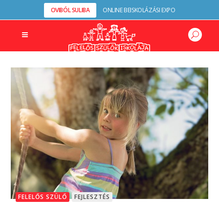
OVIBÓL SULIBA
ONLINE BEISKOLÁZÁSI EXPO
FELELŐS SZÜLŐ
FEJLESZTÉS