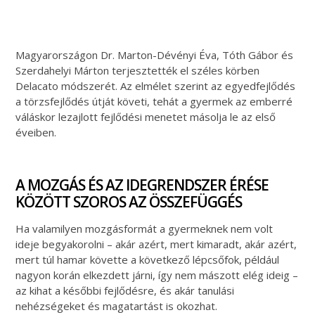
Magyarországon Dr. Marton-Dévényi Éva, Tóth Gábor és
Szerdahelyi Márton terjesztették el széles körben
Delacato módszerét. Az elmélet szerint az egyedfejlődés
a törzsfejlődés útját követi, tehát a gyermek az emberré
váláskor lezajlott fejlődési menetet másolja le az első
éveiben.
A MOZGÁS ÉS AZ IDEGRENDSZER ÉRÉSE
KÖZÖTT SZOROS AZ ÖSSZEFÜGGÉS
Ha valamilyen mozgásformát a gyermeknek nem volt
ideje begyakorolni – akár azért, mert kimaradt, akár azért,
mert túl hamar követte a következő lépcsőfok, például
nagyon korán elkezdett járni, így nem mászott elég ideig –
az kihat a későbbi fejlődésre, és akár tanulási
nehézségeket és magatartást is okozhat.