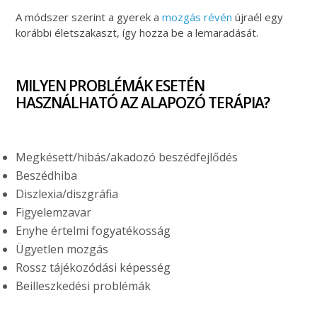
A módszer szerint a gyerek a
mozgás révén
újraél egy
korábbi életszakaszt, így hozza be a lemaradását.
MILYEN PROBLÉMÁK ESETÉN
HASZNÁLHATÓ AZ ALAPOZÓ TERÁPIA?
Megkésett/hibás/akadozó beszédfejlődés
Beszédhiba
Diszlexia/diszgráfia
Figyelemzavar
Enyhe értelmi fogyatékosság
Ügyetlen mozgás
Rossz tájékozódási képesség
Beilleszkedési problémák