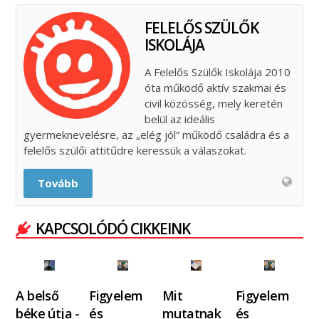
FELELŐS SZÜLŐK
ISKOLÁJA
A Felelős Szülők Iskolája 2010
óta működő aktív szakmai és
civil közösség, mely keretén
belül az ideális
gyermeknevelésre, az „elég jól” működő családra és a
felelős szülői attitűdre keressük a válaszokat.
Tovább
KAPCSOLÓDÓ CIKKEINK
A belső
Figyelem
Mit
Figyelem
béke útja -
és
mutatnak
és