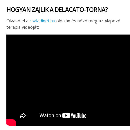
HOGYAN ZAJLIK A DELACATO-TORNA?
Olvasd el a
csaladinet.hu
oldalán és nézd meg az Alapozó
terápia videóját: