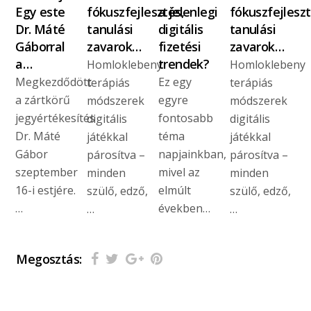
Egy este
fókuszfejlesztés,
a jelenlegi
fókuszfejleszt
Dr. Máté
tanulási
digitális
tanulási
Gáborral
zavarok…
fizetési
zavarok…
a…
trendek?
Homloklebeny
Homloklebeny
Megkezdődött
Ez egy
terápiás
terápiás
a zártkörű
egyre
módszerek
módszerek
jegyértékesítés
fontosabb
digitális
digitális
Dr. Máté
téma
játékkal
játékkal
Gábor
napjainkban,
párosítva –
párosítva –
szeptember
mivel az
minden
minden
16-i estjére.
elmúlt
szülő, edző,
szülő, edző,
…
években…
…
…
Megosztás: