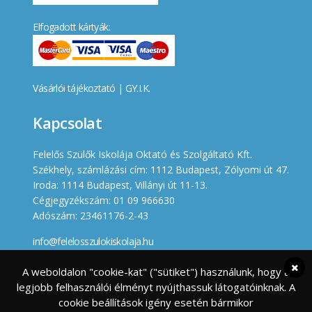
Elfogadott kártyák:
Vásárlói tájékoztató
|
GY.I.K.
Kapcsolat
Felelős Szülők Iskolája Oktató és Szolgáltató Kft.
Székhely, számlázási cím: 1112 Budapest, Zólyomi út 47.
Iroda: 1114 Budapest, Villányi út 11-13.
Cégjegyzékszám: 01 09 966630
Adószám: 23461176-2-43
info@felelosszulokiskolaja.hu
+36 20 358 66 12
A weboldalon "cookie-kat" ("sütiket") használunk, hogy a
legjobb felhasználói élményt nyújthassuk látogatóinknak. A
Készített
cookie beállítások igény esetén bármikor