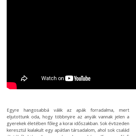
Egyre hangosabbá válik az apák forradalma, mert
eljutottunk oda, hogy többnyire az anyák vannak jelen a
gyerekek életében főleg a korai időszakban. Sok évtizeden
keresztül kialakult egy apátlan társadalom, ahol sok család