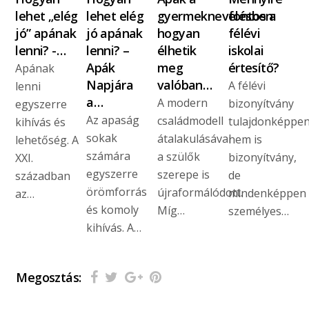
lehet „elég
lehet elég
gyermeknevelésben:
fontos a
jó” apának
jó apának
hogyan
félévi
lenni? -…
lenni? –
élhetik
iskolai
Apák
meg
értesítő?
Apának
Napjára
valóban…
A félévi
lenni
a…
A modern
bizonyítvány
egyszerre
Az apaság
családmodell
tulajdonképpe
kihívás és
sokak
átalakulásával
nem is
lehetőség. A
számára
a szülők
bizonyítvány,
XXI.
egyszerre
szerepe is
de
században
örömforrás
újraformálódott.
mindenképpen
az…
és komoly
Míg…
személyes…
kihívás. A…
Megosztás: