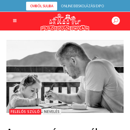
OVIBÓL SULIBA
ONLINE BEISKOLÁZÁSI EXPO
FELELŐS SZÜLŐ
NEVELÉS