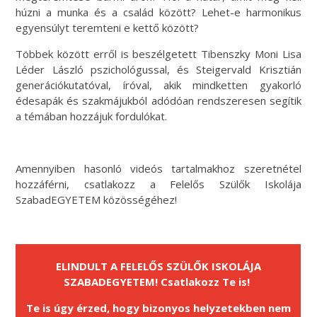
húzni a munka és a család között? Lehet-e harmonikus
egyensúlyt teremteni e kettő között?
Többek között erről is beszélgetett Tibenszky Moni Lisa
Léder László pszichológussal, és Steigervald Krisztián
generációkutatóval, íróval, akik mindketten gyakorló
édesapák és szakmájukból adódóan rendszeresen segítik
a témában hozzájuk fordulókat.
Amennyiben hasonló videós tartalmakhoz szeretnétel
hozzáférni, csatlakozz a Felelős Szülők Iskolája
SzabadEGYETEM közösségéhez!
ELINDULT A FELELŐS SZÜLŐK ISKOLÁJA
SZABADEGYETEM!
Csatlakozz Te is!
Te is úgy érzed, hogy bizonyos helyzetekben nem