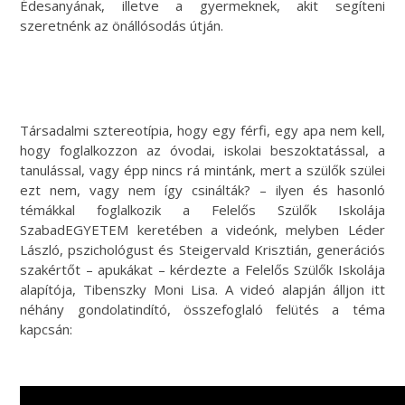
Édesanyának, illetve a gyermeknek, akit segíteni
szeretnénk az önállósodás útján.
Társadalmi sztereotípia, hogy egy férfi, egy apa nem kell,
hogy foglalkozzon az óvodai, iskolai beszoktatással, a
tanulással, vagy épp nincs rá mintánk, mert a szülők szülei
ezt nem, vagy nem így csinálták? – ilyen és hasonló
témákkal foglalkozik a Felelős Szülők Iskolája
SzabadEGYETEM keretében a videónk, melyben Léder
László, pszichológust és Steigervald Krisztián, generációs
szakértőt – apukákat – kérdezte a Felelős Szülők Iskolája
alapítója, Tibenszky Moni Lisa. A videó alapján álljon itt
néhány gondolatindító, összefoglaló felütés a téma
kapcsán: