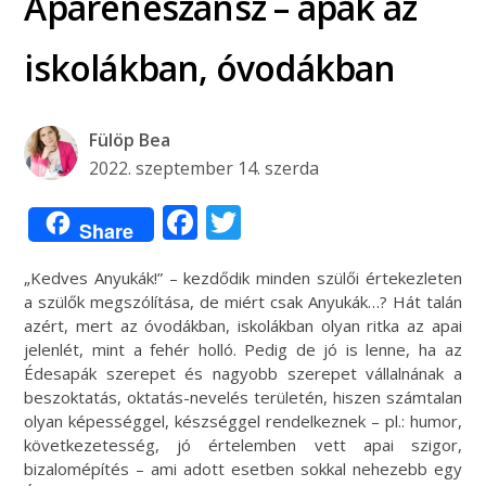
Apareneszánsz – apák az
iskolákban, óvodákban
Fülöp Bea
2022. szeptember 14. szerda
Facebook
Twitter
Share
„Kedves Anyukák!” – kezdődik minden szülői értekezleten
a szülők megszólítása, de miért csak Anyukák…? Hát talán
azért, mert az óvodákban, iskolákban olyan ritka az apai
jelenlét, mint a fehér holló. Pedig de jó is lenne, ha az
Édesapák szerepet és nagyobb szerepet vállalnának a
beszoktatás, oktatás-nevelés területén, hiszen számtalan
olyan képességgel, készséggel rendelkeznek – pl.: humor,
következetesség, jó értelemben vett apai szigor,
bizalomépítés – ami adott esetben sokkal nehezebb egy