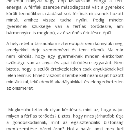
életéből hiányzik vagy épp lassacskán elfogy a férfi
energia. A férfiak szerepe másodlagossá vált a gyerekek
körüli teendőkben, ráadásul sok férfinak nincsenek hozott
mintái, amihez vissza tudna nyúlni. Pedig minden
gyereknek szüksége van a férfias törődésre, ami
bármennyire is meglepő, az ösztönös érintésre épül.
A helyzetet a társadalom sztereotípiái sem könnyítik meg,
amelyekkel ideje szembenézni és tenni ellenük. Ma már
nem kérdés, hogy egy gyermeknek minden életkorban
szüksége van az anyai és apai törődésre egyaránt. Nem
biztos, hogy a szülői értekezleteken csak anyukáknak kell
jelen lenniük. Ehhez viszont szembe kell nézni saját hozott
mintáinkkal, leküzdendő akadályainkkal és elengedhetetlen
az önismeret.
Megkerülhetetlenek olyan kérdések, mint az, hogy vajon
milyen a férfias törődés? Biztos, hogy nincs járhatóbb útja
a gondoskodásnak, mint az egzisztenciális biztonság
megteremtése bármi áron? Hol a határ, amit meg kell