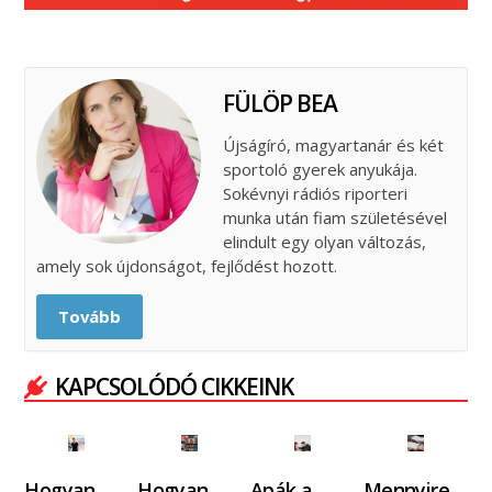
FÜLÖP BEA
Újságíró, magyartanár és két
sportoló gyerek anyukája.
Sokévnyi rádiós riporteri
munka után fiam születésével
elindult egy olyan változás,
amely sok újdonságot, fejlődést hozott.
Tovább
KAPCSOLÓDÓ CIKKEINK
Hogyan
Hogyan
Apák a
Mennyire