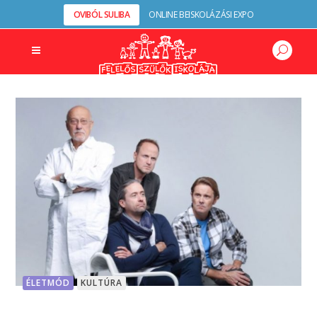
OVIBÓL SULIBA
ONLINE BEISKOLÁZÁSI EXPO
ÉLETMÓD
KULTÚRA