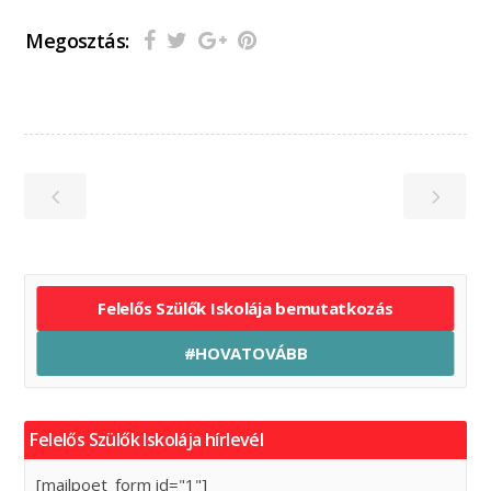
Megosztás:
Felelős Szülők Iskolája bemutatkozás
#HOVATOVÁBB
Felelős Szülők Iskolája hírlevél
[mailpoet_form id="1"]