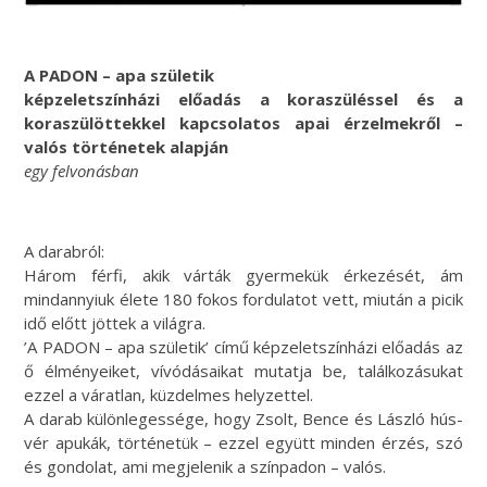
A PADON – apa születik
képzeletszínházi előadás a koraszüléssel és a
koraszülöttekkel kapcsolatos apai érzelmekről –
valós történetek alapján
egy felvonásban
A darabról:
Három férfi, akik várták gyermekük érkezését, ám
mindannyiuk élete 180 fokos fordulatot vett, miután a picik
idő előtt jöttek a világra.
’A PADON – apa születik’ című képzeletszínházi előadás az
ő élményeiket, vívódásaikat mutatja be, találkozásukat
ezzel a váratlan, küzdelmes helyzettel.
A darab különlegessége, hogy Zsolt, Bence és László hús-
vér apukák, történetük – ezzel együtt minden érzés, szó
és gondolat, ami megjelenik a színpadon – valós.