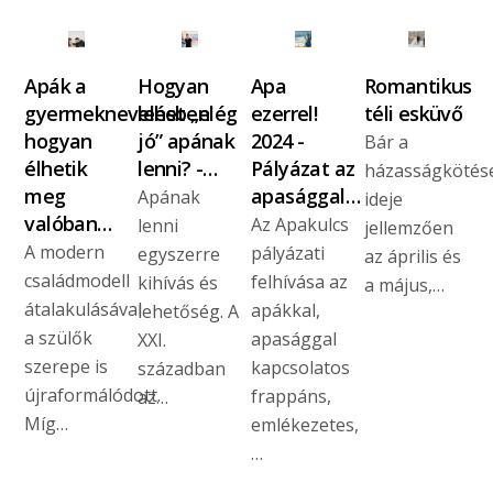
Apák a
Hogyan
Apa
Romantikus
gyermeknevelésben:
lehet „elég
ezerrel!
téli esküvő
hogyan
jó” apának
2024 -
Bár a
élhetik
lenni? -…
Pályázat az
házasságkötés
meg
apasággal…
Apának
ideje
valóban…
Az Apakulcs
lenni
jellemzően
A modern
pályázati
egyszerre
az április és
családmodell
felhívása az
kihívás és
a május,…
átalakulásával
apákkal,
lehetőség. A
a szülők
apasággal
XXI.
szerepe is
kapcsolatos
században
újraformálódott.
frappáns,
az…
Míg…
emlékezetes,
…