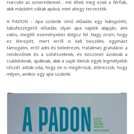
Harcolni az ismeretlennel… mit éltek meg ezek a férfiak,
akik másként váltak apává, mint ahogy tervezték.
A PADON – Apa születik című előadás egy hiánypótló,
tabufeszegető előadás olyan apa naplók alapján, ami
valós, megélt eseményeket dolgoz fel. Nagy öröm, hogy
ez létrejött, mert erről is kell beszélni, egymást
támogatni, erőt adni és beleérezni, Hatalmas gratuláció a
rendezőnek és a színészeknek, és köszönet azoknak a
családoknak, apáknak, akik a saját életük egyik legmélyebb
részét adták oda, hogy mi is megértsük, átérezzük, hogy
milyen, amikor egy apa születik.