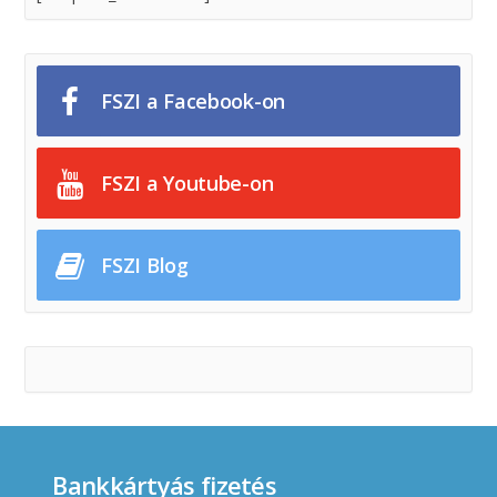
FSZI a Facebook-on
FSZI a Youtube-on
FSZI Blog
Bankkártyás fizetés