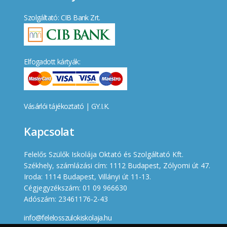
Szolgáltató: CIB Bank Zrt.
Elfogadott kártyák:
Vásárlói tájékoztató
|
GY.I.K.
Kapcsolat
Felelős Szülők Iskolája Oktató és Szolgáltató Kft.
Székhely, számlázási cím: 1112 Budapest, Zólyomi út 47.
Iroda: 1114 Budapest, Villányi út 11-13.
Cégjegyzékszám: 01 09 966630
Adószám: 23461176-2-43
info@felelosszulokiskolaja.hu