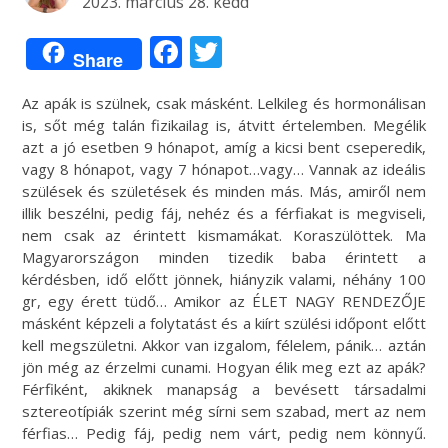
2023. március 28. kedd
Facebook
Twitter
Share
Az apák is szülnek, csak másként. Lelkileg és hormonálisan
is, sőt még talán fizikailag is, átvitt értelemben. Megélik
azt a jó esetben 9 hónapot, amíg a kicsi bent cseperedik,
vagy 8 hónapot, vagy 7 hónapot…vagy… Vannak az ideális
szülések és születések és minden más. Más, amiről nem
illik beszélni, pedig fáj, nehéz és a férfiakat is megviseli,
nem csak az érintett kismamákat. Koraszülöttek. Ma
Magyarországon minden tizedik baba érintett a
kérdésben, idő előtt jönnek, hiányzik valami, néhány 100
gr, egy érett tüdő… Amikor az ÉLET NAGY RENDEZŐJE
másként képzeli a folytatást és a kiírt szülési időpont előtt
kell megszületni. Akkor van izgalom, félelem, pánik… aztán
jön még az érzelmi cunami. Hogyan élik meg ezt az apák?
Férfiként, akiknek manapság a bevésett társadalmi
sztereotípiák szerint még sírni sem szabad, mert az nem
férfias… Pedig fáj, pedig nem várt, pedig nem könnyű.