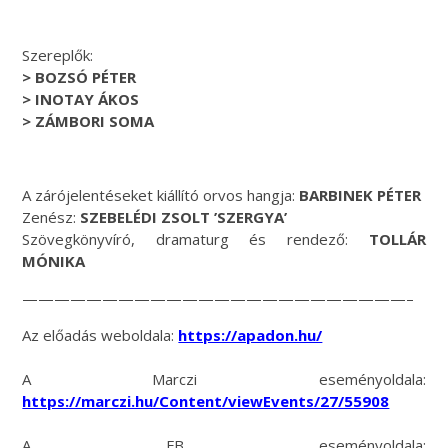
Szereplők:
> BOZSÓ PÉTER
> INOTAY ÁKOS
> ZÁMBORI SOMA
A zárójelentéseket kiállító orvos hangja:
BARBINEK PÉTER
Zenész:
SZEBELÉDI ZSOLT ’SZERGYA’
Szövegkönyvíró, dramaturg és rendező:
TOLLÁR
MÓNIKA
————————————————————————–
Az előadás weboldala:
https://apadon.hu/
A Marczi eseményoldala:
https://marczi.hu/Content/viewEvents/27/55908
A FB eseményoldala: