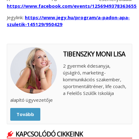
https://www.facebook.com/events/1256949378363655
Jegylink:
https://www.jegy.hu/program/a-padon-apa-
szuletik-145129/950429
TIBENSZKY MONI LISA
2 gyermek édesanyja,
újságíró, marketing-
kommunikációs szakember,
sportmentáltréner, life coach,
a Felelős Szülők Iskolája
alapító ügyvezetője
Tovább
KAPCSOLÓDÓ CIKKEINK