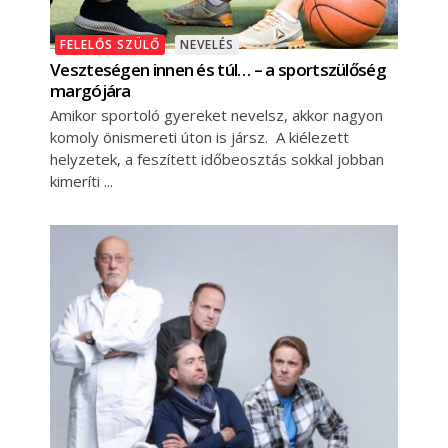
FELELŐS SZÜLŐ
NEVELÉS
Veszteségen innen és túl… – a sportszülőség
margójára
Amikor sportoló gyereket nevelsz, akkor nagyon
komoly önismereti úton is jársz. A kiélezett
helyzetek, a feszített időbeosztás sokkal jobban
kimeríti