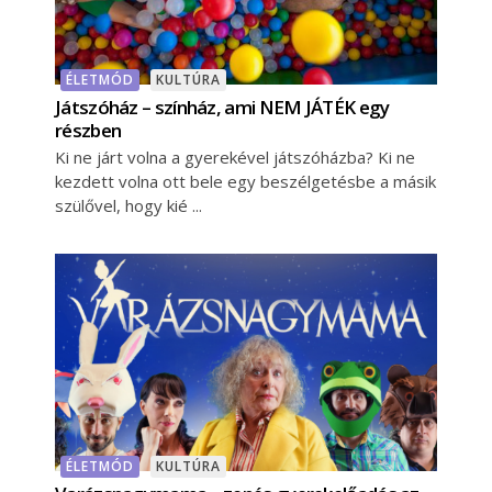
ÉLETMÓD
KULTÚRA
Játszóház – színház, ami NEM JÁTÉK egy
részben
Ki ne járt volna a gyerekével játszóházba? Ki ne
kezdett volna ott bele egy beszélgetésbe a másik
szülővel, hogy kié
ÉLETMÓD
KULTÚRA