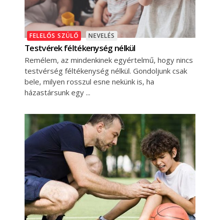
FELELŐS SZÜLŐ
NEVELÉS
Testvérek féltékenység nélkül
Remélem, az mindenkinek egyértelmű, hogy nincs
testvérség féltékenység nélkül. Gondoljunk csak
bele, milyen rosszul esne nekünk is, ha
házastársunk egy