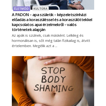
ÉLETMÓD
KULTÚRA
A PADON – apa születik – képzeletszínházi
előadás a koraszüléssel és a koraszülöttekkel
kapcsolatos apai érzelmekről – valós
történetek alapján
Az apák is szülnek, csak másként. Lelkileg és
hormonálisan is, sőt még talán fizikailag is, átvitt
értelemben. Megélik azt a