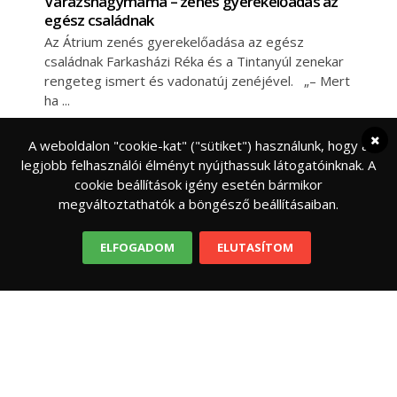
Varázsnagymama – zenés gyerekelőadás az
egész családnak
Az Átrium zenés gyerekelőadása az egész
családnak Farkasházi Réka és a Tintanyúl zenekar
rengeteg ismert és vadonatúj zenéjével. „– Mert
ha
A weboldalon "cookie-kat" ("sütiket") használunk, hogy a
legjobb felhasználói élményt nyújthassuk látogatóinknak. A
cookie beállítások igény esetén bármikor
megváltoztathatók a böngésző beállításaiban.
ELFOGADOM
ELUTASÍTOM
OKTATÁS
ISKOLA
Ingyenes matematika képességmérés az első