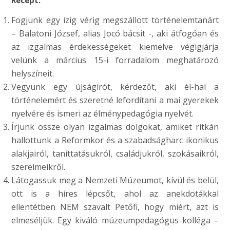
Fogjunk egy ízig vérig megszállott történelemtanárt
– Balatoni József, alias Jocó bácsit -, aki átfogóan és
az izgalmas érdekességeket kiemelve végigjárja
velünk a március 15-i forradalom meghatározó
helyszíneit.
Vegyünk egy újságírót, kérdezőt, aki él-hal a
történelemért és szeretné lefordítani a mai gyerekek
nyelvére és ismeri az élménypedagógia nyelvét.
Írjunk össze olyan izgalmas dolgokat, amiket ritkán
hallottunk a Reformkor és a szabadságharc ikonikus
alakjairól, taníttatásukról, családjukról, szokásaikról,
szerelmeikről.
Látogassuk meg a Nemzeti Múzeumot, kívül és belül,
ott is a híres lépcsőt, ahol az anekdotákkal
ellentétben NEM szavalt Petőfi, hogy miért, azt is
elmeséljük. Egy kiváló múzeumpedagógus kolléga –