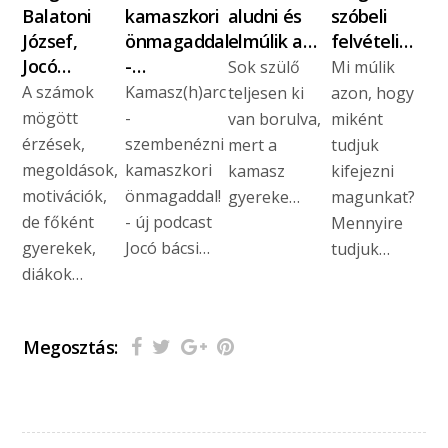
Balatoni
kamaszkori
aludni és
szóbeli
József,
önmagaddal
elmúlik a…
felvételi…
Jocó…
-…
Sok szülő
Mi múlik
A számok
Kamasz(h)arc
teljesen ki
azon, hogy
mögött
-
van borulva,
miként
érzések,
szembenézni
mert a
tudjuk
megoldások,
kamaszkori
kamasz
kifejezni
motivációk,
önmagaddal!
gyereke…
magunkat?
de főként
- új podcast
Mennyire
gyerekek,
Jocó bácsi…
tudjuk…
diákok…
Megosztás: