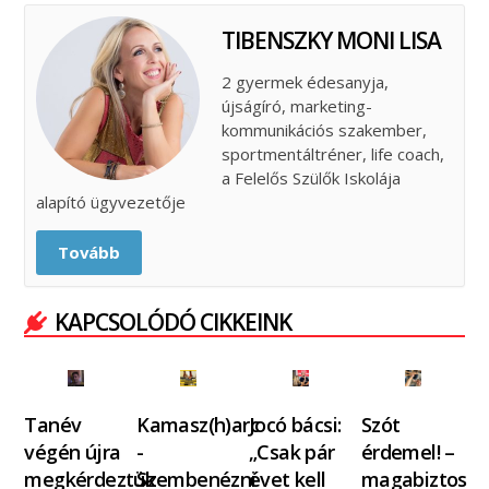
TIBENSZKY MONI LISA
2 gyermek édesanyja,
újságíró, marketing-
kommunikációs szakember,
sportmentáltréner, life coach,
a Felelős Szülők Iskolája
alapító ügyvezetője
Tovább
KAPCSOLÓDÓ CIKKEINK
Tanév
Kamasz(h)arc
Jocó bácsi:
Szót
végén újra
-
„Csak pár
érdemel! –
megkérdeztük
Szembenézni
évet kell
magabiztos