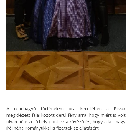
A rendhagyó történelem óra keretében a Pilvax
megidézett falai között derül fény arra, hogy miért is volt
olyan népszerű hely pont ez a kávézó és, hogy a kor nagy
írói néha irományukkal is fizettek az ellátásért.