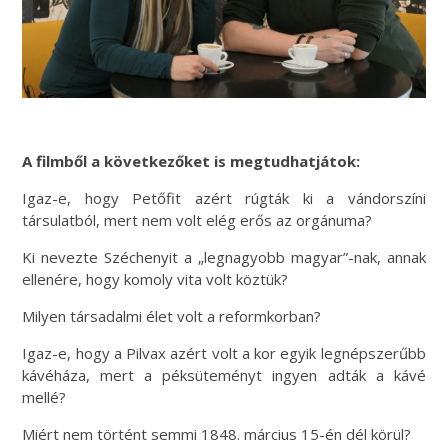
A filmből a következőket is megtudhatjátok:
Igaz-e, hogy Petőfit azért rúgták ki a vándorszíni
társulatból, mert nem volt elég erős az orgánuma?
Ki nevezte Széchenyit a „legnagyobb magyar”-nak, annak
ellenére, hogy komoly vita volt köztük?
Milyen társadalmi élet volt a reformkorban?
Igaz-e, hogy a Pilvax azért volt a kor egyik legnépszerűbb
kávéháza, mert a péksüteményt ingyen adták a kávé
mellé?
Miért nem történt semmi 1848. március 15-én dél körül?