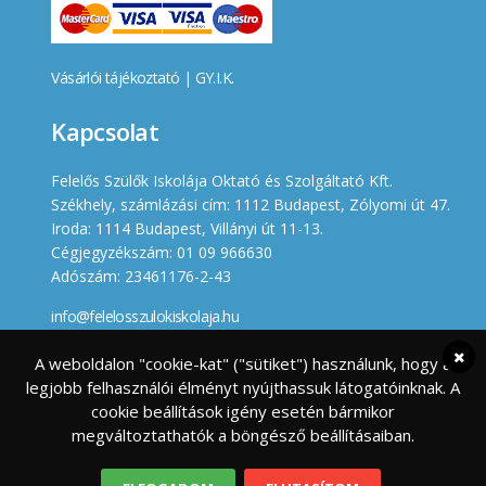
Vásárlói tájékoztató
|
GY.I.K.
Kapcsolat
Felelős Szülők Iskolája Oktató és Szolgáltató Kft.
Székhely, számlázási cím: 1112 Budapest, Zólyomi út 47.
Iroda: 1114 Budapest, Villányi út 11-13.
Cégjegyzékszám: 01 09 966630
Adószám: 23461176-2-43
info@felelosszulokiskolaja.hu
+36 20 358 66 12
A weboldalon "cookie-kat" ("sütiket") használunk, hogy a
legjobb felhasználói élményt nyújthassuk látogatóinknak. A
Készített
cookie beállítások igény esetén bármikor
megváltoztathatók a böngésző beállításaiban.