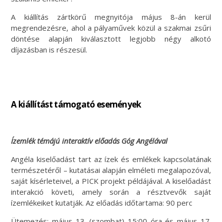
A kiállítás zártkörű megnyitója május 8-án kerül
megrendezésre, ahol a pályaművek közül a szakmai zsűri
döntése alapján kiválasztott legjobb négy alkotó
díjazásban is részesül.
A kiállítást támogató események
Ízemlék témájú interaktív előadás Góg Angélával
Angéla kiselőadást tart az ízek és emlékek kapcsolatának
természetéről – kutatásai alapján elméleti megalapozóval,
saját kísérleteivel, a PICK projekt példájával. A kiselőadást
interakció követi, amely során a résztvevők saját
ízemlékeiket kutatják. Az előadás időtartama: 90 perc
Ütemezés: május 13. (szombat) 15:00 óra és május 17.