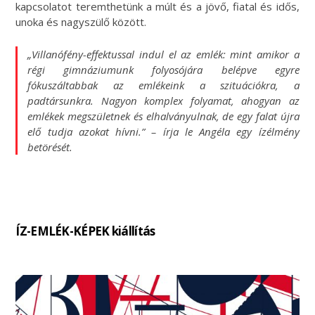
kapcsolatot teremthetünk a múlt és a jövő, fiatal és idős,
unoka és nagyszülő között.
„Villanófény-effektussal indul el az emlék: mint amikor a
régi gimnáziumunk folyosójára belépve egyre
fókuszáltabbak az emlékeink a szituációkra, a
padtársunkra. Nagyon komplex folyamat, ahogyan az
emlékek megszületnek és elhalványulnak, de egy falat újra
elő tudja azokat hívni.” – írja le Angéla egy ízélmény
betörését.
ÍZ-EMLÉK-KÉPEK kiállítás