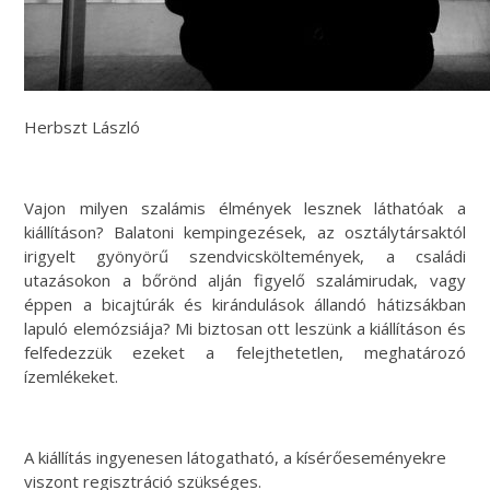
Herbszt László
Vajon milyen szalámis élmények lesznek láthatóak a
kiállításon? Balatoni kempingezések, az osztálytársaktól
irigyelt gyönyörű szendvicsköltemények, a családi
utazásokon a bőrönd alján figyelő szalámirudak, vagy
éppen a bicajtúrák és kirándulások állandó hátizsákban
lapuló elemózsiája? Mi biztosan ott leszünk a kiállításon és
felfedezzük ezeket a felejthetetlen, meghatározó
ízemlékeket.
A kiállítás ingyenesen látogatható, a kísérőeseményekre
viszont regisztráció szükséges.