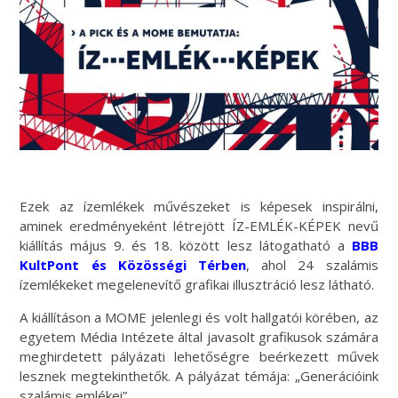
Ezek az ízemlékek művészeket is képesek inspirálni,
aminek eredményeként létrejött ÍZ-EMLÉK-KÉPEK nevű
kiállítás május 9. és 18. között lesz látogatható a
BBB
KultPont és Közösségi Térben
, ahol 24 szalámis
ízemlékeket megelenevítő grafikai illusztráció lesz látható.
A kiállításon a MOME jelenlegi és volt hallgatói körében, az
egyetem Média Intézete által javasolt grafikusok számára
meghirdetett pályázati lehetőségre beérkezett művek
lesznek megtekinthetők. A pályázat témája: „Generációink
szalámis emlékei”.