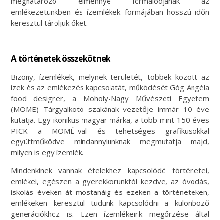
meghatározó élménnyé formálódjanak az
emlékezetünkben és ízemlékek formájában hosszú időn
keresztül tároljuk őket.
A történetek összekötnek
Bizony, ízemlékek, melynek területét, többek között az
ízek és az emlékezés kapcsolatát, működését Góg Angéla
food designer, a Moholy-Nagy Művészeti Egyetem
(MOME) Tárgyalkotó szakának vezetője immár 10 éve
kutatja. Egy ikonikus magyar márka, a több mint 150 éves
PICK a MOMÉ-val és tehetséges grafikusokkal
együttműködve mindannyiunknak megmutatja majd,
milyen is egy ízemlék.
Mindenkinek vannak ételekhez kapcsolódó történetei,
emlékei, egészen a gyerekkorunktól kezdve, az óvodás,
iskolás éveken át mostanáig és ezeken a történeteken,
emlékeken keresztül tudunk kapcsolódni a különböző
generációkhoz is. Ezen ízemlékeink megőrzése által