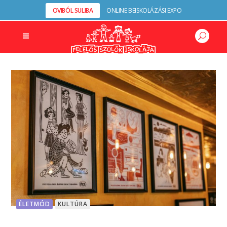
OVIBÓL SULIBA
ONLINE BEISKOLÁZÁSI EXPO
ÉLETMÓD
KULTÚRA