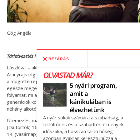
Góg Angéla
Tárlatvezetés Herbszt László kurátorral
BEZÁRÁS
Lászlóval – aki többszörös Graphic Design és
OLVASTAD MÁR?
Aranyrajszög-díjas grafikus – nem csupán az alkotások és
a mögötte rejlő személyes történetek, hanem a projekt
5 nyári program,
egésze megelevenedik: hogyan néz ki egy ilyen alkotói
amit a
folyamat, mi a különbség stílus és stílus között, mi látszik a
kánikulában is
generációk közti különbségekről, stb. Egy-egy vezetésen
élvezhetünk
néhány alkotó is részt vesz. Időtartam: 60 perc
A nyár sokak számára a szabadság, a
Ütemezés: május 10. (szerda) 17:00 óra, május 11.
feltöltődés és a szabadtéri élmények
(csütörtök) 16:00 óra, május 12. (péntek) 17:00 óra, május
időszaka, a hosszan tartó hőség
14. (vasárnap) 15:00 óra
azonban gyakran keresztülhúzza a