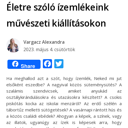
Életre szóló ízemlékeink
művészeti kiállításokon
Vargacz Alexandra
2023. május 4. csütörtök
Facebook
Twitter
Share
Ha meghallod azt a szót, hogy ízemlék, Neked mi jut
elsőként eszedbe? A nagyival közös süteménysütés? A
szalámis szendvicsek, amiket anyukád az
osztálykirándulásokra és utazásokra készített? A csokis
piskótás kocka az iskolai menzáról? Az erdő szélén a
tábortűz melletti sütögetések? A vasárnapi rántott hús és
a közös családi ebédek? Ahogyan a képek, a színek, vagy
az illatok, ugyanúgy az ízek is képesek arra, hogy