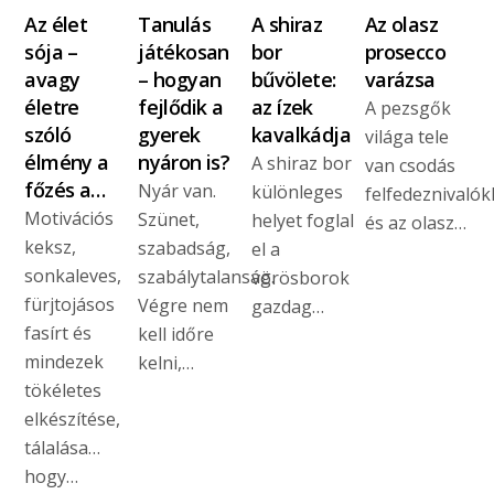
Az élet
Tanulás
A shiraz
Az olasz
sója –
játékosan
bor
prosecco
avagy
– hogyan
bűvölete:
varázsa
életre
fejlődik a
az ízek
A pezsgők
szóló
gyerek
kavalkádja
világa tele
élmény a
nyáron is?
A shiraz bor
van csodás
főzés a…
Nyár van.
különleges
felfedeznivalók
Motivációs
Szünet,
helyet foglal
és az olasz…
keksz,
szabadság,
el a
sonkaleves,
szabálytalanság.
vörösborok
fürjtojásos
Végre nem
gazdag…
fasírt és
kell időre
mindezek
kelni,…
tökéletes
elkészítése,
tálalása…
hogy…