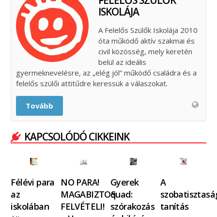
ISKOLÁJA
A Felelős Szülők Iskolája 2010
óta működő aktív szakmai és
civil közösség, mely keretén
belül az ideális
gyermeknevelésre, az „elég jól” működő családra és a
felelős szülői attitűdre keressük a válaszokat.
Tovább
KAPCSOLÓDÓ CIKKEINK
Félévi para
NO PARA!
Gyerek
A
az
MAGABIZTOS
quad:
szobatisztasá
iskolában
FELVÉTELI!
szórakozás
tanítás