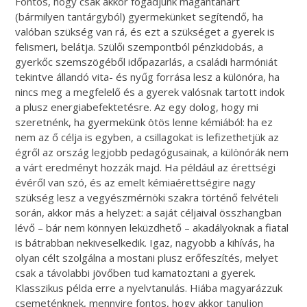
Fontos, hogy csak akkor fogadjunk magántanárt
(bármilyen tantárgyból) gyermekünket segítendő, ha
valóban szükség van rá, és ezt a szükséget a gyerek is
felismeri, belátja. Szülői szempontból pénzkidobás, a
gyerkőc szemszögéből időpazarlás, a családi harmóniát
tekintve állandó vita- és nyűg forrása lesz a különóra, ha
nincs meg a megfelelő és a gyerek valósnak tartott indok
a plusz energiabefektetésre. Az egy dolog, hogy mi
szeretnénk, ha gyermekünk ötös lenne kémiából: ha ez
nem az ő célja is egyben, a csillagokat is lefizethetjük az
égről az ország legjobb pedagógusainak, a különórák nem
a várt eredményt hozzák majd. Ha például az érettségi
évéről van szó, és az emelt kémiaérettségire nagy
szükség lesz a vegyészmérnöki szakra történő felvételi
során, akkor más a helyzet: a saját céljaival összhangban
lévő – bár nem könnyen leküzdhető – akadályoknak a fiatal
is bátrabban nekiveselkedik. Igaz, nagyobb a kihívás, ha
olyan célt szolgálna a mostani plusz erőfeszítés, melyet
csak a távolabbi jövőben tud kamatoztani a gyerek.
Klasszikus példa erre a nyelvtanulás. Hiába magyarázzuk
csemeténknek, mennyire fontos, hogy akkor tanuljon