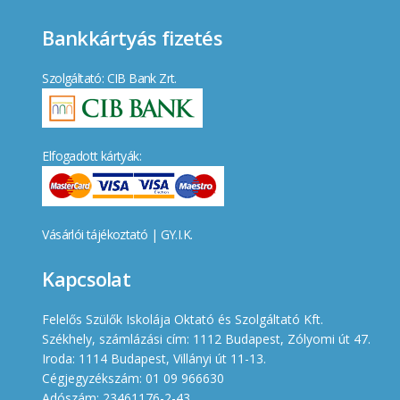
Bankkártyás fizetés
Szolgáltató: CIB Bank Zrt.
Elfogadott kártyák:
Vásárlói tájékoztató
|
GY.I.K.
Kapcsolat
Felelős Szülők Iskolája Oktató és Szolgáltató Kft.
Székhely, számlázási cím: 1112 Budapest, Zólyomi út 47.
Iroda: 1114 Budapest, Villányi út 11-13.
Cégjegyzékszám: 01 09 966630
Adószám: 23461176-2-43