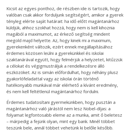
Kicsit az egyes ponthoz, de részben ide is tartozik, hogy
valóban csak akkor forduljunk segítségért, amikor a gyerek
tényleg elérte saját határait: ha idő előtt magántanárhoz
küldjük, ahhoz szokhat hozzá, hogy nem is kell kihoznia
magából a maximumot, az érkező segítség mindent
megold majd helyette. Az, hogy kinek mi a maximum,
gyerekenként változik, ezért ennek megállapításához
érdemes közösen leülni a gyerekünkkel és iskolai
szaktanárával együtt, hogy felmérjük a helyzetet, kitűzzük
a célokat és végigmustráljuk a rendelkezésre álló
eszközöket. Az is simán előfordulhat, hogy néhány plusz
gyakorlófeladattal vagy az iskolai órán történő
hatékonyabb munkával már elérhető a kívánt eredmény,
és nem kell feltétlenül magántanárhoz fordulni.
Érdemes tudatosítani gyermekünkben, hogy pusztán a
magántanárhoz való járástól nem lesz Nobel-díjas: a
folyamat legfontosabb eleme az a munka, amit ő beletesz
– márpedig a fejünk olyan, mint egy bank. Minél többet
teszünk bele, annál többet vehetünk ki belőle később.