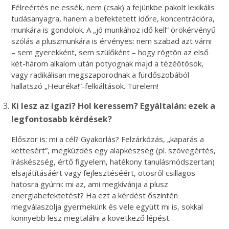
Félreértés ne essék, nem (csak) a fejünkbe pakolt lexikális
tudásanyagra, hanem a befektetett időre, koncentrációra,
munkára is gondolok. A „jó munkához idő kell” örökérvényű
szólás a pluszmunkára is érvényes: nem szabad azt várni
– sem gyerekként, sem szülőként – hogy rögtön az első
két-három alkalom után potyognak majd a tézéötösök,
vagy radikálisan megszaporodnak a fürdőszobából
hallatszó „Heuréka!”-felkiáltások. Türelem!
Ki lesz az igazi? Hol keressem? Egyáltalán: ezek a
legfontosabb kérdések?
Először is: mi a cél? Gyakorlás? Felzárkózás, „kaparás a
kettesért”, megküzdés egy alapkészség (pl. szövegértés,
íráskészség, értő figyelem, hatékony tanulásmódszertan)
elsajátításáért vagy fejlesztéséért, ötösről csillagos
hatosra gyúrni: mi az, ami megkívánja a plusz
energiabefektetést? Ha ezt a kérdést őszintén
megválaszolja gyermekünk és vele együtt mi is, sokkal
könnyebb lesz megtalálni a következő lépést.