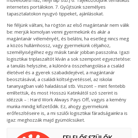
internetes portálokon. 7. Gyűjtsünk személyes
tapasztalatokon nyugvó tippeket, ajánlásokat.
Ne féljünk váltani, ha rögtön az első magántanár nem válik
be: merjük komolyan venni gyermekünk és akár a
magántanár véleményét, és belátni, ha esetleg nincs meg
a közös hullámhossz, vagy gyermekünk céljaihoz,
személyiségéhez egy másik tanár jobban passzolna. Igazi
logisztikai triplaszaltót kíván a sok szempont egyeztetése:
a tanulás helyszíne, a különóra összehangolása a család
életével és a gyerek szabadidejével, a magántanár
beosztásával, a családi költségvetéssel, az iskolai
tananyagban való haladással stb. Viszont – mint fentebb
említettük, és most Hosszú Katinkától szó szerint is
idézzük – : Hard Work Always Pays Off, vagyis a kemény
munka mindig kifizetődik. Ez, ahogy gyermekünk
erőfeszítéseire is, a mi szülői logisztikai fáradságainkra is
igaz: meghozzák majd gyümölcsüket.
FELELŐS SZÜLŐK