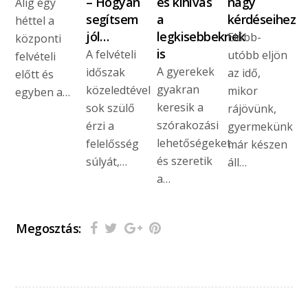
– Hogyan
és kihívás
nagy
Alig egy
segítsem
a
kérdéseihez
héttel a
jól…
legkisebbeknek
Előbb-
központi
is
A felvételi
utóbb eljön
felvételi
A gyerekek
időszak
az idő,
előtt és
gyakran
közeledtével
mikor
egyben a…
keresik a
sok szülő
rájövünk,
szórakozási
érzi a
gyermekünk
lehetőségeket
felelősség
már készen
és szeretik
súlyát,…
áll…
a…
Megosztás: