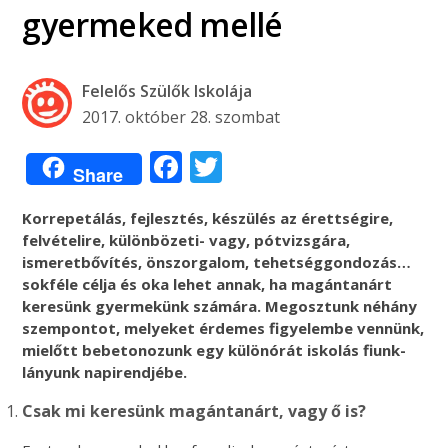
gyermeked mellé
Felelős Szülők Iskolája
2017. október 28. szombat
Facebook
Twitter
Share
Korrepetálás, fejlesztés, készülés az érettségire,
felvételire, különbözeti- vagy, pótvizsgára,
ismeretbővítés, önszorgalom, tehetséggondozás…
sokféle célja és oka lehet annak, ha magántanárt
keresünk gyermekünk számára. Megosztunk néhány
szempontot, melyeket érdemes figyelembe vennünk,
mielőtt bebetonozunk egy különórát iskolás fiunk-
lányunk napirendjébe.
Csak mi keresünk magántanárt, vagy ő is?