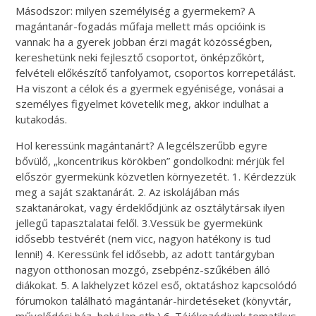
Másodszor: milyen személyiség a gyermekem? A
magántanár-fogadás műfaja mellett más opcióink is
vannak: ha a gyerek jobban érzi magát közösségben,
kereshetünk neki fejlesztő csoportot, önképzőkört,
felvételi előkészítő tanfolyamot, csoportos korrepetálást.
Ha viszont a célok és a gyermek egyénisége, vonásai a
személyes figyelmet követelik meg, akkor indulhat a
kutakodás.
Hol keressünk magántanárt? A legcélszerűbb egyre
bővülő, „koncentrikus körökben” gondolkodni: mérjük fel
először gyermekünk közvetlen környezetét. 1. Kérdezzük
meg a saját szaktanárát. 2. Az iskolájában más
szaktanárokat, vagy érdeklődjünk az osztálytársak ilyen
jellegű tapasztalatai felől. 3.Vessük be gyermekünk
idősebb testvérét (nem vicc, nagyon hatékony is tud
lenni!) 4. Keressünk fel idősebb, az adott tantárgyban
nagyon otthonosan mozgó, zsebpénz-szűkében álló
diákokat. 5. A lakhelyzet közel eső, oktatáshoz kapcsolódó
fórumokon található magántanár-hirdetéseket (könyvtár,
művelődési ház, helyi lap stb.) 6. Tájékozódjunk tematikus