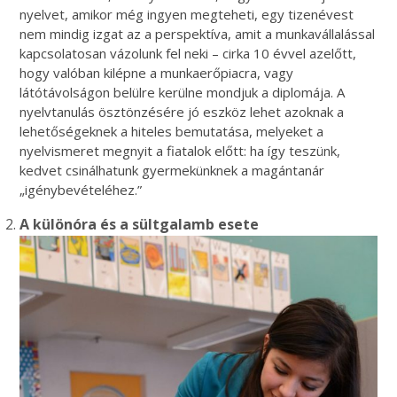
nyelvet, amikor még ingyen megteheti, egy tizenévest
nem mindig izgat az a perspektíva, amit a munkavállalással
kapcsolatosan vázolunk fel neki – cirka 10 évvel azelőtt,
hogy valóban kilépne a munkaerőpiacra, vagy
látótávolságon belülre kerülne mondjuk a diplomája. A
nyelvtanulás ösztönzésére jó eszköz lehet azoknak a
lehetőségeknek a hiteles bemutatása, melyeket a
nyelvismeret megnyit a fiatalok előtt: ha így teszünk,
kedvet csinálhatunk gyermekünknek a magántanár
„igénybevételéhez.”
A különóra és a sültgalamb esete