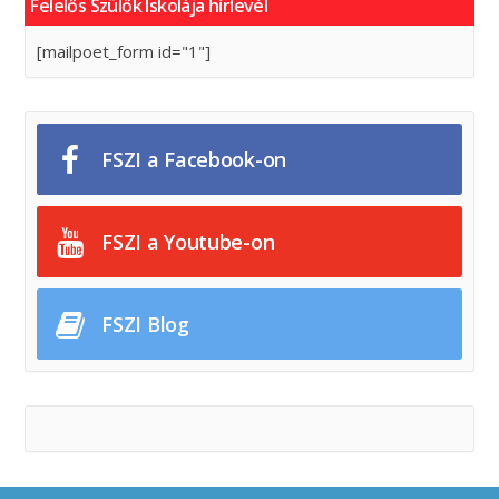
Felelős Szülők Iskolája hírlevél
[mailpoet_form id="1"]
FSZI a Facebook-on
FSZI a Youtube-on
FSZI Blog