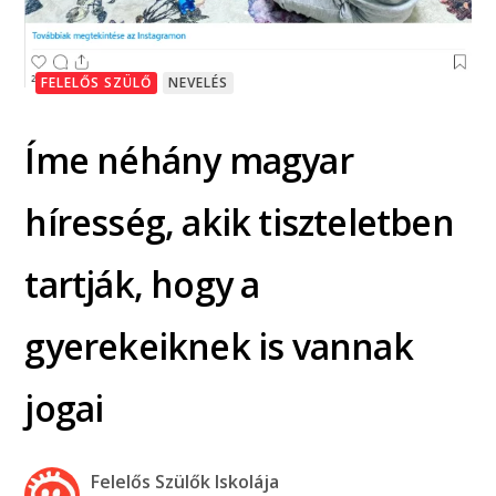
FELELŐS SZÜLŐ
NEVELÉS
Íme néhány magyar
híresség, akik tiszteletben
tartják, hogy a
gyerekeiknek is vannak
jogai
Felelős Szülők Iskolája