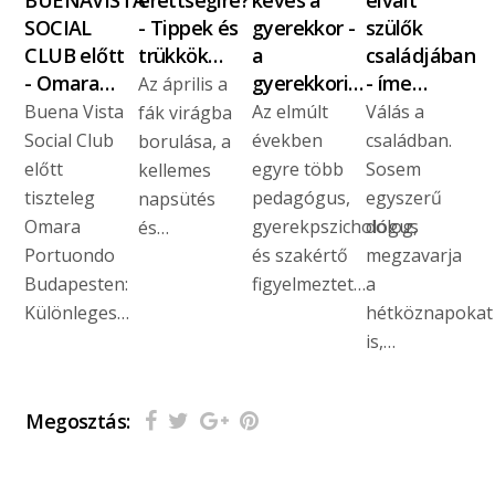
SOCIAL
- Tippek és
gyerekkor -
szülők
CLUB előtt
trükkök…
a
családjában
- Omara…
gyerekkori…
- íme…
Az április a
Buena Vista
Az elmúlt
Válás a
fák virágba
Social Club
években
családban.
borulása, a
előtt
egyre több
Sosem
kellemes
tiszteleg
pedagógus,
egyszerű
napsütés
Omara
gyerekpszichológus
dolog,
és…
Portuondo
és szakértő
megzavarja
Budapesten:
figyelmeztet…
a
Különleges…
hétköznapokat
is,…
Megosztás: