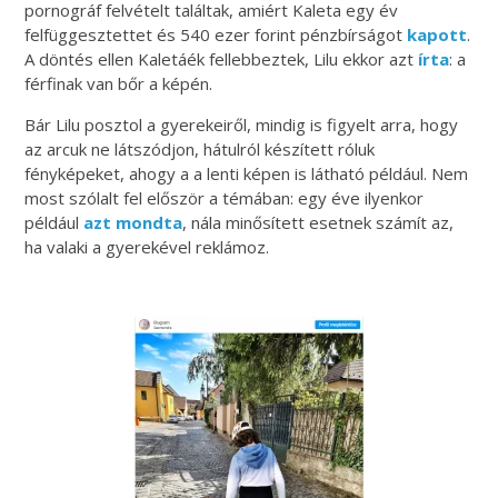
pornográf felvételt találtak, amiért Kaleta egy év
felfüggesztettet és 540 ezer forint pénzbírságot
kapott
.
A döntés ellen Kaletáék fellebbeztek, Lilu ekkor azt
írta
: a
férfinak van bőr a képén.
Bár Lilu posztol a gyerekeiről, mindig is figyelt arra, hogy
az arcuk ne látszódjon, hátulról készített róluk
fényképeket, ahogy a a lenti képen is látható például. Nem
most szólalt fel először a témában: egy éve ilyenkor
például
azt mondta
, nála minősített esetnek számít az,
ha valaki a gyerekével reklámoz.