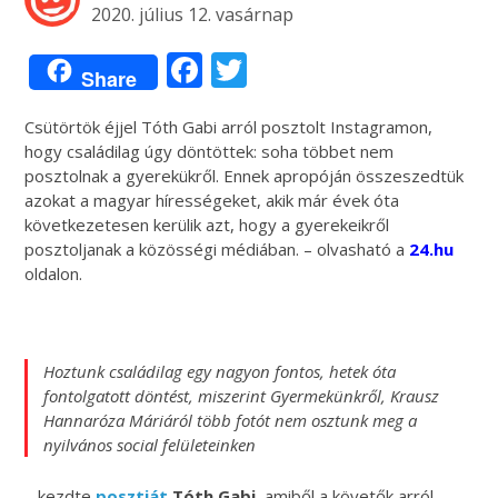
2020. július 12. vasárnap
Facebook
Twitter
Share
Csütörtök éjjel Tóth Gabi arról posztolt Instagramon,
hogy családilag úgy döntöttek: soha többet nem
posztolnak a gyerekükről. Ennek apropóján összeszedtük
azokat a magyar hírességeket, akik már évek óta
következetesen kerülik azt, hogy a gyerekeikről
posztoljanak a közösségi médiában. – olvasható a
24.hu
oldalon.
Hoztunk családilag egy nagyon fontos, hetek óta
fontolgatott döntést, miszerint Gyermekünkről, Krausz
Hannaróza Máriáról több fotót nem osztunk meg a
nyilvános social felületeinken
– kezdte
posztját
Tóth Gabi
, amiből a követők arról