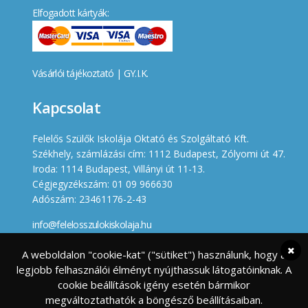
Elfogadott kártyák:
Vásárlói tájékoztató
|
GY.I.K.
Kapcsolat
Felelős Szülők Iskolája Oktató és Szolgáltató Kft.
Székhely, számlázási cím: 1112 Budapest, Zólyomi út 47.
Iroda: 1114 Budapest, Villányi út 11-13.
Cégjegyzékszám: 01 09 966630
Adószám: 23461176-2-43
info@felelosszulokiskolaja.hu
+36 20 358 66 12
A weboldalon "cookie-kat" ("sütiket") használunk, hogy a
legjobb felhasználói élményt nyújthassuk látogatóinknak. A
Készített
cookie beállítások igény esetén bármikor
megváltoztathatók a böngésző beállításaiban.