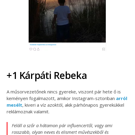
+1 Kárpáti Rebeka
A műsorvezetőnek nincs gyereke, viszont pár hete ő is
keményen fogalmazott, amikor Instagram-sztoriban
arról
mesélt
, kiveri a víz azoktól, akik párhónapos gyerekükkel
reklámoznak valamit.
Feláll a szőr a hátamon pár influencertől, vagy ami
rosszabb, olyan neves és elismert művészekből és