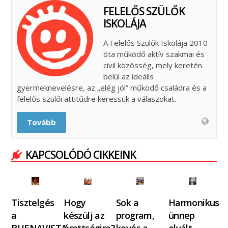
FELELŐS SZÜLŐK
ISKOLÁJA
A Felelős Szülők Iskolája 2010
óta működő aktív szakmai és
civil közösség, mely keretén
belül az ideális
gyermeknevelésre, az „elég jól” működő családra és a
felelős szülői attitűdre keressük a válaszokat.
Tovább
KAPCSOLÓDÓ CIKKEINK
Tisztelgés
Hogy
Sok a
Harmonikus
a
készülj az
program,
ünnep
BUENAVISTA
érettségire?
kevés a
elvált