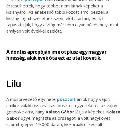
értesülhettek, hogy többet nem látnak képeket a
kislányáról. Az énekesnő többi között arról beszél, a
kislány jogait szeretnék szem előtt tartani, és azt
tapasztalják, hogy a világ már nem olyan békés hely, mint
amilyen volt évekkel ezelőtt.
A döntés apropóján íme öt plusz egy magyar
híresség, akik évek óta ezt az utat követik.
Lilu
A műsorvezető egy hete
posztolt
arról, hogy vajon
amikor valaki összevissza posztol a gyerekéről, az vajon
gondol-e arra, hány
Kaleta Gábor
látja a képeket.
Kaleta
Gábor
ügye megrázta az országot: a volt nagykövet
számítógépén 19.000 darab, kiskorúakról készült