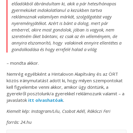
előadókból ábrándultam ki, akik a pár hetes/hónapos
gyermeküket indokolatlanul a kezükben tartva
reklámoznak valamilyen márkát, szolgálgatást vagy
nyereményjátékot. Azért is bánt a dolog, mert pár
emberrel, akire most gondolok, jóban is vagyok, nem
szeretném őket bántani, ez csak az én véleményem, de
annyira elszomorító, hogy valakinek ennyire ellentétes a
gondolkodása és hogy errefelé halad a világ
– mondta akkor.
Nemrég egyébként a Hintalovon Alapítvány és az ÖRT
közös iránymutatást adott ki, hogy milyen szempontokat
kell figyelembe venni akkor, amikor úgy döntünk, a
gyerekről posztolunk/a gyerekkel reklámozunk valamit – a
javaslatok
itt olvashatóak
.
Kiemelt kép: Instagram/Lilu, Csobot Adél, Rákóczi Feri
forrás: 24.hu