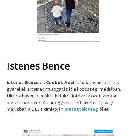
Istenes Bence
Istenes Bence
és
Csobot Adél
is tudatosan kerülik a
gyerekek arcainak mutogatását a közösségi médiában,
Liluhoz hasonlóan ők is hátulról fotózzák őket, amikor
posztolnak róluk. A pár egyszer tett kivételt: tavaly
májusban a BEST címlapján
mutatták meg
őket.