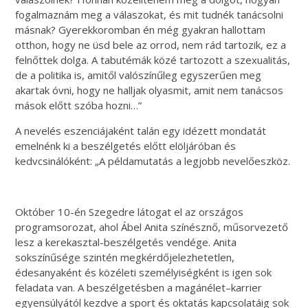
fogalmaznám meg a válaszokat, és mit tudnék tanácsolni
másnak? Gyerekkoromban én még gyakran hallottam
otthon, hogy ne üsd bele az orrod, nem rád tartozik, ez a
felnőttek dolga. A tabutémák közé tartozott a szexualitás,
de a politika is, amitől valószínűleg egyszerűen meg
akartak óvni, hogy ne halljak olyasmit, amit nem tanácsos
mások előtt szóba hozni…”
A nevelés eszenciájaként talán egy idézett mondatát
emelnénk ki a beszélgetés előtt elöljáróban és
kedvcsinálóként: „A példamutatás a legjobb nevelőeszköz.
Október 10-én Szegedre látogat el az országos
programsorozat, ahol Ábel Anita színésznő, műsorvezető
lesz a kerekasztal-beszélgetés vendége. Anita
sokszínűsége szintén megkérdőjelezhetetlen,
édesanyaként és közéleti személyiségként is igen sok
feladata van. A beszélgetésben a magánélet–karrier
egyensúlyától kezdve a sport és oktatás kapcsolatáig sok