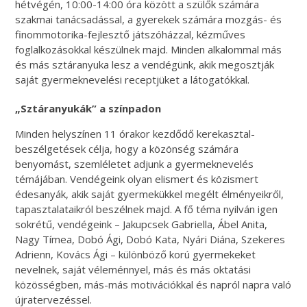
hétvégén, 10:00-14:00 óra között a szülők számára
szakmai tanácsadással, a gyerekek számára mozgás- és
finommotorika-fejlesztő játszóházzal, kézműves
foglalkozásokkal készülnek majd. Minden alkalommal más
és más sztáranyuka lesz a vendégünk, akik megosztják
saját gyermeknevelési receptjüket a látogatókkal.
„Sztáranyukák” a színpadon
Minden helyszínen 11 órakor kezdődő kerekasztal-
beszélgetések célja, hogy a közönség számára
benyomást, szemléletet adjunk a gyermeknevelés
témájában. Vendégeink olyan elismert és közismert
édesanyák, akik saját gyermekükkel megélt élményeikről,
tapasztalataikról beszélnek majd. A fő téma nyilván igen
sokrétű, vendégeink – Jakupcsek Gabriella, Ábel Anita,
Nagy Tímea, Dobó Ági, Dobó Kata, Nyári Diána, Szekeres
Adrienn, Kovács Ági – különböző korú gyermekeket
nevelnek, saját véleménnyel, más és más oktatási
közösségben, más-más motivációkkal és napról napra való
újratervezéssel.