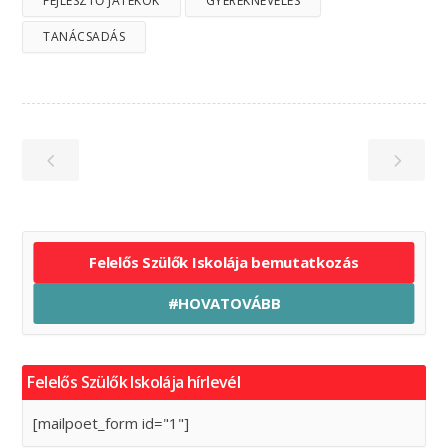
FEJLESZTŐ JÁTÉKOK
GYEREKNEVELÉS
TANÁCSADÁS
Felelős Szülők Iskolája bemutatkozás
#HOVATOVÁBB
Felelős Szülők Iskolája hírlevél
[mailpoet_form id="1"]