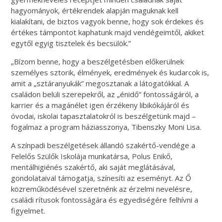
hagyományok, értékrendek alapján maguknak kell
kialakítani, de biztos vagyok benne, hogy sok érdekes és
értékes támpontot kaphatunk majd vendégeimtől, akiket
egytől egyig tisztelek és becsülök.”
„Bízom benne, hogy a beszélgetésben előkerülnek
személyes sztorik, élmények, eredmények és kudarcok is,
amit a „sztáranyukák” megosztanak a látogatókkal. A
családon belüli szerepekről, az „énidő” fontosságáról, a
karrier és a magánélet igen érzékeny libikókájáról és
óvodai, iskolai tapasztalatokról is beszélgetünk majd –
fogalmaz a program háziasszonya, Tibenszky Moni Lisa.
A színpadi beszélgetések állandó szakértő-vendége a
Felelős Szülők Iskolája munkatársa, Polus Enikő,
mentálhigiénés szakértő, aki saját meglátásával,
gondolataival támogatja, színesíti az eseményt. Az Ő
közreműködésével szeretnénk az érzelmi nevelésre,
családi rítusok fontosságára és egyediségére felhívni a
figyelmet.