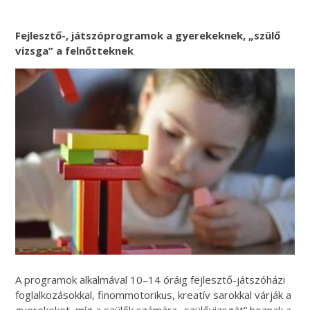
Fejlesztő-, játszóprogramok a gyerekeknek, „szülő
vizsga” a felnőtteknek
A programok alkalmával 10–14 óráig fejlesztő-játszóházi
foglalkozásokkal, finommotorikus, kreatív sarokkal várják a
gyerekeket, míg a szülők számára „szülővizsgát” hoznak a