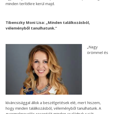
minden terítékre kerül majd.
Tibenszky Moni Lisa: „Minden találkozásból,
véleményből tanulhatunk.”
„Nagy
örömmel és
kíváncsisággal állok a beszélgetések elé, mert hiszem,
hogy minden találkozásból, véleményből tanulhatunk. A
gyermeknevelés receptjét minden családnak saját