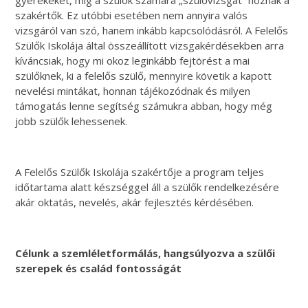
szakértők. Ez utóbbi esetében nem annyira valós
vizsgáról van szó, hanem inkább kapcsolódásról. A Felelős
Szülők Iskolája által összeállított vizsgakérdésekben arra
kíváncsiak, hogy mi okoz leginkább fejtörést a mai
szülőknek, ki a felelős szülő, mennyire követik a kapott
nevelési mintákat, honnan tájékozódnak és milyen
támogatás lenne segítség számukra abban, hogy még
jobb szülők lehessenek.
A Felelős Szülők Iskolája szakértője a program teljes
időtartama alatt készséggel áll a szülők rendelkezésére
akár oktatás, nevelés, akár fejlesztés kérdésében.
Célunk a szemléletformálás, hangsúlyozva a szülői
szerepek és család fontosságát