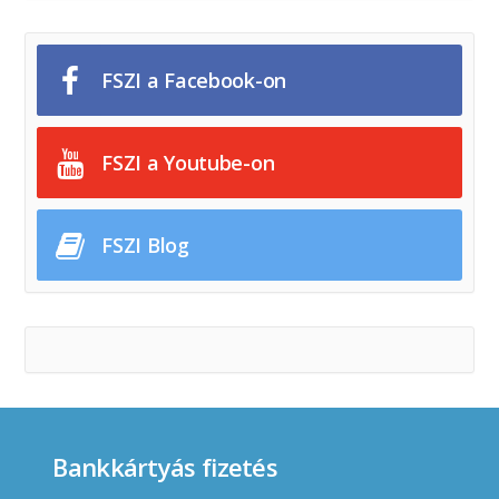
FSZI a Facebook-on
FSZI a Youtube-on
FSZI Blog
Bankkártyás fizetés