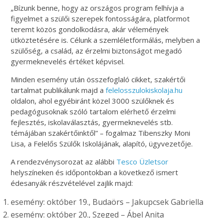
„Bízunk benne, hogy az országos program felhívja a
figyelmet a szülői szerepek fontosságára, platformot
teremt közös gondolkodásra, akár vélemények
ütköztetésére is. Célunk a szemléletformálás, melyben a
szülőség, a család, az érzelmi biztonságot megadó
gyermeknevelés értéket képvisel.
Minden esemény után összefoglaló cikket, szakértői
tartalmat publikálunk majd a
felelosszulokiskolaja.hu
oldalon, ahol egyébiránt közel 3000 szülőknek és
pedagógusoknak szóló tartalom elérhető érzelmi
fejlesztés, iskolaválasztás, gyermeknevelés stb.
témájában szakértőinktől” – fogalmaz Tibenszky Moni
Lisa, a Felelős Szülők Iskolájának, alapító, ügyvezetője.
A rendezvénysorozat az alábbi
Tesco Üzletsor
helyszíneken és időpontokban a következő ismert
édesanyák részvételével zajlik majd:
esemény: október 19., Budaörs – Jakupcsek Gabriella
esemény: október 20., Szeged – Ábel Anita