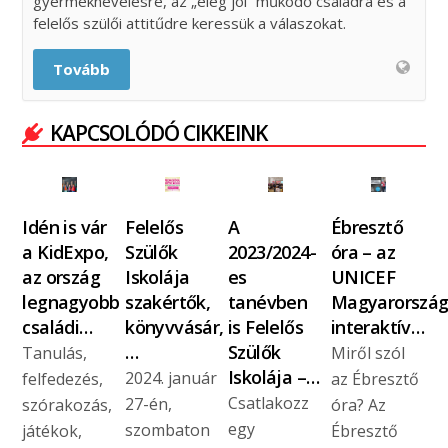
gyermeknevelésre, az „elég jól” működő családra és a
felelős szülői attitűdre keressük a válaszokat.
Tovább
KAPCSOLÓDÓ CIKKEINK
Idén is vár
Felelős
A
Ébresztő
a KidExpo,
Szülők
2023/2024-
óra – az
az ország
Iskolája
es
UNICEF
legnagyobb
szakértők,
tanévben
Magyarorszá
családi…
könyvvásár,
is Felelős
interaktív…
…
Szülők
Tanulás,
Miről szól
Iskolája –…
2024. január
felfedezés,
az Ébresztő
Csatlakozz
27-én,
szórakozás,
óra? Az
egy
szombaton
játékok,
Ébresztő