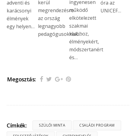
ingyenesen
kerül
adventi és
óra az
működő
megrendezésre
karácsonyi
UNICEF…
elkötelezett
az ország
élmények
szakmai
legnagyobb
egy helyen…
klubhoz,
pedagógusoknak…
élményekért,
módszertanért
és…
Megosztás:
Címkék:
SZÜLŐI MINTA
CSALÁDI PROGRAM