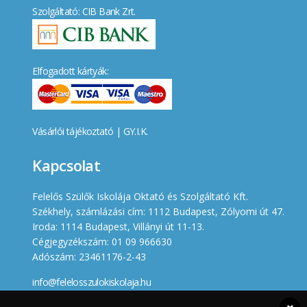
Szolgáltató: CIB Bank Zrt.
Elfogadott kártyák:
Vásárlói tájékoztató
|
GY.I.K.
Kapcsolat
Felelős Szülők Iskolája Oktató és Szolgáltató Kft.
Székhely, számlázási cím: 1112 Budapest, Zólyomi út 47.
Iroda: 1114 Budapest, Villányi út 11-13.
Cégjegyzékszám: 01 09 966630
Adószám: 23461176-2-43
info@felelosszulokiskolaja.hu
+36 20 358 66 12