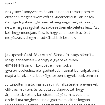
sport.”
Nagysikerű könyveiben őszintén beszél karrierjében és
életében megélt sikerekről és kudarcokról is. Jakupcsek
Gabi így fogalmaz: „Aki nem él meg nagy mélységeket,
illetve magasságokat, az sok esetben előítéletes lesz. Azt
kell, hogy mondjam, látszik, hogy az emberek az élet
megúszásával egyre radikálisabbak lesznek.”
Jakupcsek Gabi, főként szülőknek írt nagy sikerű –
Megúszhatatlan – Ahogy a gyerekeimnek
elmesélem
című – könyvében, igen sok a
gyerekneveléshez elengedhetetlen témát boncolgat, amit
majd a kerekasztal beszélgetésben is igyekszünk érinteni:
„Eltűnődtem rajta, manapság mit hallgatunk el a gyerekek
előtt és mit nem, és ez adta az alapötletet, hogy
átgondoljak néhány kulcsfontosságú témát. Vajon ha
ezekről ma megkérdezne a gyerekem, akkor hogyan
válaszolnék? Honnan közelíteném meg a dolgot, hogyan