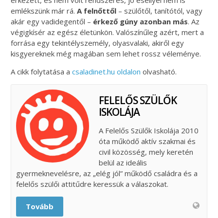
érkezett, és nem volt rendszeres, jó eséllyel nem is
emlékszünk már rá.
A felnőttől
– szülőtől, tanítótól, vagy
akár egy vadidegentől –
érkező gúny azonban más
. Az
végigkísér az egész életünkön. Valószínűleg azért, mert a
forrása egy tekintélyszemély, olyasvalaki, akiről egy
kisgyereknek még magában sem lehet rossz véleménye.
A cikk folytatása a
csaladinet.hu oldalon
olvasható.
FELELŐS SZÜLŐK
ISKOLÁJA
A Felelős Szülők Iskolája 2010
óta működő aktív szakmai és
civil közösség, mely keretén
belül az ideális
gyermeknevelésre, az „elég jól” működő családra és a
felelős szülői attitűdre keressük a válaszokat.
Tovább