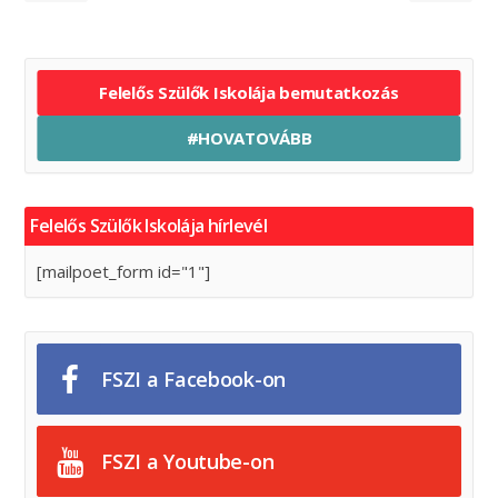
Felelős Szülők Iskolája bemutatkozás
#HOVATOVÁBB
Felelős Szülők Iskolája hírlevél
[mailpoet_form id="1"]
FSZI a Facebook-on
FSZI a Youtube-on