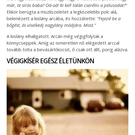
már, te sírós baba? Oá-oá! Ki kell talán cserélni a pelusodat?”
Ekkor berúgta a müzliszeletet a legközelebbi polc alá,
belenézett a kislány arcába, és hozzátette:
“Fejezd be a
bőgést, és viselkedj nagylány módjára. Most.”
A kislány elhallgatott. Arcán még végigfolytak a
könnycseppek. Amíg az ismeretlen nő elégedett arccal
tovább tolta a bevásárlókocsit, ő csak ott állt, porig alázva.
VÉGIGKÍSÉR EGÉSZ ÉLETÜNKÖN