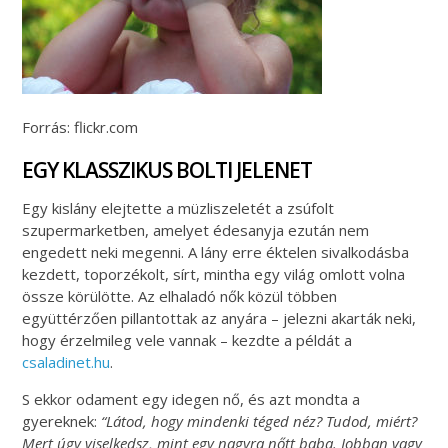
Forrás: flickr.com
EGY KLASSZIKUS BOLTI JELENET
Egy kislány elejtette a müzliszeletét a zsúfolt
szupermarketben, amelyet édesanyja ezután nem
engedett neki megenni. A lány erre éktelen sivalkodásba
kezdett, toporzékolt, sírt, mintha egy világ omlott volna
össze körülötte. Az elhaladó nők közül többen
együttérzően pillantottak az anyára – jelezni akarták neki,
hogy érzelmileg vele vannak – kezdte a példát a
csaladinet.hu
.
S ekkor odament egy idegen nő, és azt mondta a
gyereknek:
“Látod, hogy mindenki téged néz? Tudod, miért?
Mert úgy viselkedsz, mint egy nagyra nőtt baba. Jobban vagy