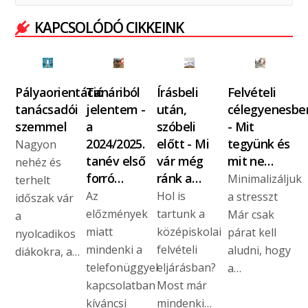
KAPCSOLÓDÓ CIKKEINK
Pályaorientáció
Tanáriból
Írásbeli
Felvételi
tanácsadói
jelentem -
után,
célegyenesbe
szemmel
a
szóbeli
- Mit
2024/2025.
előtt - Mi
tegyünk és
Nagyon
tanév első
vár még
mit ne…
nehéz és
forró…
ránk a…
Minimalizáljuk
terhelt
Az
Hol is
a stresszt
időszak vár
előzmények
tartunk a
Már csak
a
miatt
középiskolai
párat kell
nyolcadikos
mindenki a
felvételi
aludni, hogy
diákokra, a…
telefonüggyel
eljárásban?
a…
kapcsolatban
Most már
kíváncsi
mindenki…