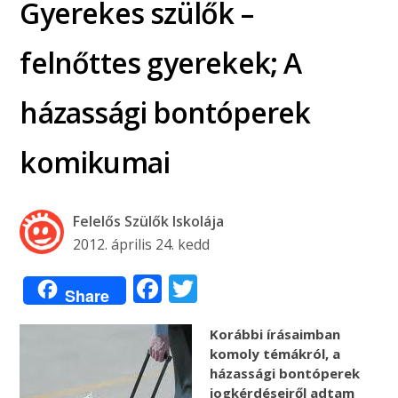
Gyerekes szülők –
felnőttes gyerekek; A
házassági bontóperek
komikumai
Felelős Szülők Iskolája
2012. április 24. kedd
Facebook
Twitter
Share
Korábbi írásaimban
komoly témákról, a
házassági bontóperek
jogkérdéseiről adtam