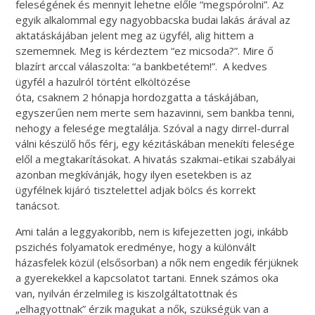
feleségének és mennyit lehetne előle “megspórolni”. Az
egyik alkalommal egy nagyobbacska budai lakás árával az
aktatáskájában jelent meg az ügyfél, alig hittem a
szememnek. Meg is kérdeztem “ez micsoda?”. Mire ő
blazírt arccal válaszolta: “a bankbetétem!”. A kedves
ügyfél a hazulról történt elköltözése
óta, csaknem 2 hónapja hordozgatta a táskájában,
egyszerűen nem merte sem hazavinni, sem bankba tenni,
nehogy a felesége megtalálja. Szóval a nagy dirrel-durral
válni készülő hős férj, egy kézitáskában menekíti felesége
elől a megtakarításokat. A hivatás szakmai-etikai szabályai
azonban megkívánják, hogy ilyen esetekben is az
ügyfélnek kijáró tisztelettel adjak bölcs és korrekt
tanácsot.
Ami talán a leggyakoribb, nem is kifejezetten jogi, inkább
pszichés folyamatok eredménye, hogy a különvált
házasfelek közül (elsősorban) a nők nem engedik férjüknek
a gyerekekkel a kapcsolatot tartani. Ennek számos oka
van, nyilván érzelmileg is kiszolgáltatottnak és
„elhagyottnak” érzik magukat a nők, szükségük van a