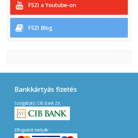
FSZI a Youtube-on
FSZI Blog
Bankkártyás fizetés
Szolgáltató: CIB Bank Zrt.
Elfogadott kártyák: