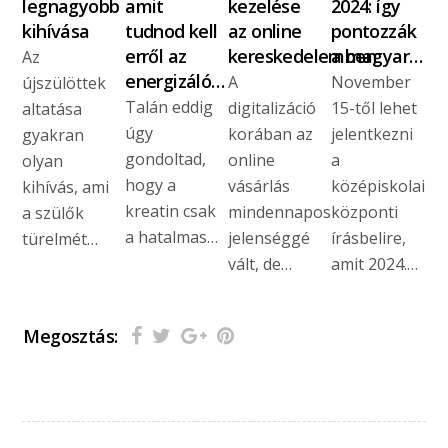
legnagyobb
amit
kezelése
2024: így
kihívása
tudnod kell
az online
pontozzák
erről az
kereskedelemben
a magyar…
Az
energizáló…
A
November
újszülöttek
Talán eddig
digitalizáció
15-től lehet
altatása
úgy
korában az
jelentkezni
gyakran
gondoltad,
online
a
olyan
hogy a
vásárlás
középiskolai
kihívás, ami
kreatin csak
mindennapos
központi
a szülők
a hatalmas…
jelenséggé
írásbelire,
türelmét…
vált, de…
amit 2024.…
Megosztás: