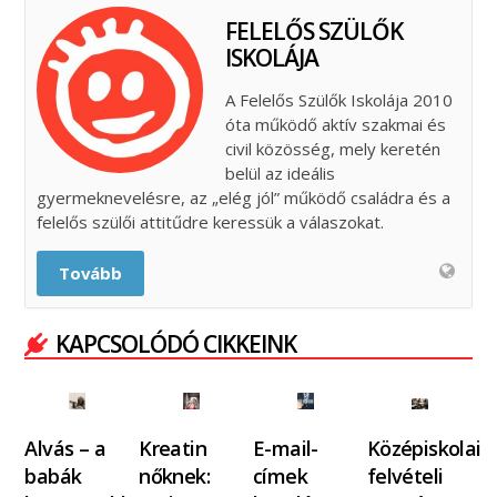
FELELŐS SZÜLŐK
ISKOLÁJA
A Felelős Szülők Iskolája 2010
óta működő aktív szakmai és
civil közösség, mely keretén
belül az ideális
gyermeknevelésre, az „elég jól” működő családra és a
felelős szülői attitűdre keressük a válaszokat.
Tovább
KAPCSOLÓDÓ CIKKEINK
Alvás – a
Kreatin
E-mail-
Középiskolai
babák
nőknek:
címek
felvételi