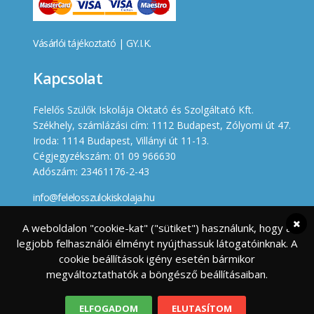
Vásárlói tájékoztató
|
GY.I.K.
Kapcsolat
Felelős Szülők Iskolája Oktató és Szolgáltató Kft.
Székhely, számlázási cím: 1112 Budapest, Zólyomi út 47.
Iroda: 1114 Budapest, Villányi út 11-13.
Cégjegyzékszám: 01 09 966630
Adószám: 23461176-2-43
info@felelosszulokiskolaja.hu
+36 20 358 66 12
A weboldalon "cookie-kat" ("sütiket") használunk, hogy a
legjobb felhasználói élményt nyújthassuk látogatóinknak. A
Készített
cookie beállítások igény esetén bármikor
megváltoztathatók a böngésző beállításaiban.
ELFOGADOM
ELUTASÍTOM