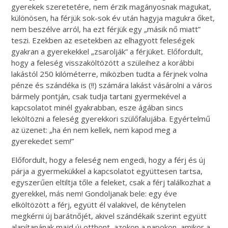
gyerekek szeretetére, nem érzik magányosnak magukat,
különösen, ha férjük sok-sok év után hagyja magukra őket,
nem beszélve arról, ha ezt férjük egy „másik nő miatt”
teszi. Ezekben az esetekben az elhagyott feleségek
gyakran a gyerekekkel „zsarolják” a férjüket. Előfordult,
hogy a feleség visszaköltözött a szüleihez a korábbi
lakástól 250 kilóméterre, miközben tudta a férjnek volna
pénze és szándéka is (!!) számára lakást vásárolni a város
bármely pontján, csak tudja tartani gyermekével a
kapcsolatot minél gyakrabban, esze ágában sincs
leköltözni a feleség gyerekkori szülőfalujába. Egyértelmű
az üzenet: „ha én nem kellek, nem kapod meg a
gyerekedet sem!”
Előfordult, hogy a feleség nem engedi, hogy a férj és új
párja a gyermekükkel a kapcsolatot együttesen tartsa,
egyszerűen eltiltja tőle a feleket, csak a férj találkozhat a
gyerekkel, más nem! Gondoljanak bele: egy éve
elköltözött a férj, együtt él valakivel, de kénytelen
megkérni új barátnőjét, akivel szándékaik szerint együtt
alapítanának majd új otthont, azokon a napokon, amikor a