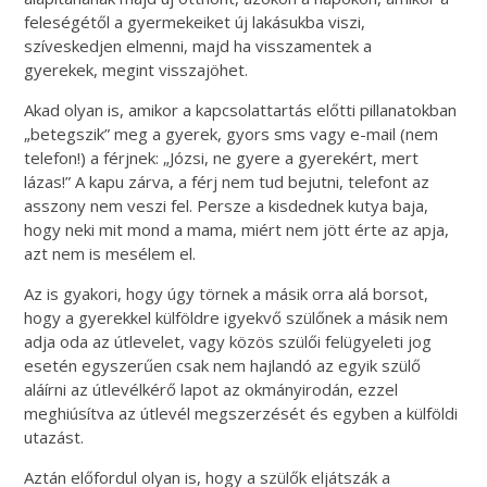
feleségétől a gyermekeiket új lakásukba viszi,
szíveskedjen elmenni, majd ha visszamentek a
gyerekek, megint visszajöhet.
Akad olyan is, amikor a kapcsolattartás előtti pillanatokban
„betegszik” meg a gyerek, gyors sms vagy e-mail (nem
telefon!) a férjnek: „Józsi, ne gyere a gyerekért, mert
lázas!” A kapu zárva, a férj nem tud bejutni, telefont az
asszony nem veszi fel. Persze a kisdednek kutya baja,
hogy neki mit mond a mama, miért nem jött érte az apja,
azt nem is mesélem el.
Az is gyakori, hogy úgy törnek a másik orra alá borsot,
hogy a gyerekkel külföldre igyekvő szülőnek a másik nem
adja oda az útlevelet, vagy közös szülői felügyeleti jog
esetén egyszerűen csak nem hajlandó az egyik szülő
aláírni az útlevélkérő lapot az okmányirodán, ezzel
meghiúsítva az útlevél megszerzését és egyben a külföldi
utazást.
Aztán előfordul olyan is, hogy a szülők eljátszák a