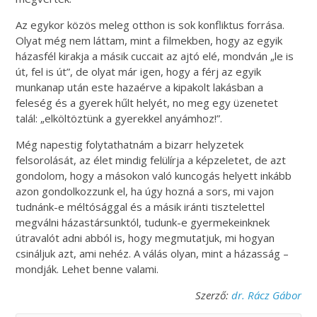
Az egykor közös meleg otthon is sok konfliktus forrása.
Olyat még nem láttam, mint a filmekben, hogy az egyik
házasfél kirakja a másik cuccait az ajtó elé, mondván „le is
út, fel is út”, de olyat már igen, hogy a férj az egyik
munkanap után este hazaérve a kipakolt lakásban a
feleség és a gyerek hűlt helyét, no meg egy üzenetet
talál: „elköltöztünk a gyerekkel anyámhoz!”.
Még napestig folytathatnám a bizarr helyzetek
felsorolását, az élet mindig felülírja a képzeletet, de azt
gondolom, hogy a másokon való kuncogás helyett inkább
azon gondolkozzunk el, ha úgy hozná a sors, mi vajon
tudnánk-e méltósággal és a másik iránti tisztelettel
megválni házastársunktól, tudunk-e gyermekeinknek
útravalót adni abból is, hogy megmutatjuk, mi hogyan
csináljuk azt, ami nehéz. A válás olyan, mint a házasság –
mondják. Lehet benne valami.
Szerző:
dr. Rácz Gábor