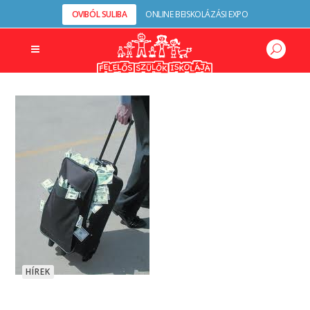
OVIBÓL SULIBA
ONLINE BEISKOLÁZÁSI EXPO
HÍREK