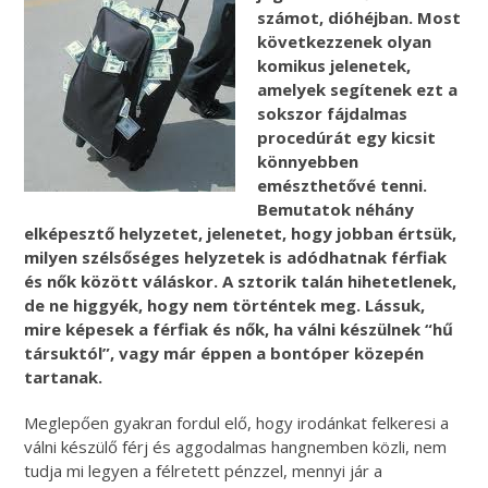
számot, dióhéjban. Most
következzenek olyan
komikus jelenetek,
amelyek segítenek ezt a
sokszor fájdalmas
procedúrát egy kicsit
könnyebben
emészthetővé tenni.
Bemutatok néhány
elképesztő helyzetet, jelenetet, hogy jobban értsük,
milyen szélsőséges helyzetek is adódhatnak férfiak
és nők között váláskor. A sztorik talán hihetetlenek,
de ne higgyék, hogy nem történtek meg. Lássuk,
mire képesek a férfiak és nők, ha válni készülnek “hű
társuktól”, vagy már éppen a bontóper közepén
tartanak.
Meglepően gyakran fordul elő, hogy irodánkat felkeresi a
válni készülő férj és aggodalmas hangnemben közli, nem
tudja mi legyen a félretett pénzzel, mennyi jár a