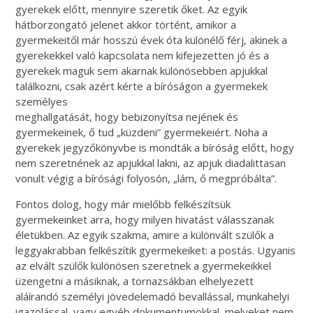
gyerekek előtt, mennyire szeretik őket. Az egyik
hátborzongató jelenet akkor történt, amikor a
gyermekeitől már hosszú évek óta különélő férj, akinek a
gyerekekkel való kapcsolata nem kifejezetten jó és a
gyerekek maguk sem akarnak különösebben apjukkal
találkozni, csak azért kérte a bíróságon a gyermekek
személyes
meghallgatását, hogy bebizonyítsa nejének és
gyermekeinek, ő tud „küzdeni” gyermekeiért. Noha a
gyerekek jegyzőkönyvbe is mondták a bíróság előtt, hogy
nem szeretnének az apjukkal lakni, az apjuk diadalittasan
vonult végig a bírósági folyosón, „lám, ő megpróbálta”.
Fontos dolog, hogy már mielőbb felkészítsük
gyermekeinket arra, hogy milyen hivatást válasszanak
életükben. Az egyik szakma, amire a különvált szülők a
leggyakrabban felkészítik gyermekeiket: a postás. Ugyanis
az elvált szülők különösen szeretnek a gyermekeikkel
üzengetni a másiknak, a tornazsákban elhelyezett
aláírandó személyi jövedelemadó bevallással, munkahelyi
igazolással, vagy egyéb dokumentumokkal, melyeket nem