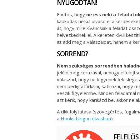
NYUGODTAN!
Fontos, hogy
ne ess neki a feladato
kapkodás nélkül olvasd el a kérdéseke
át, hogy mire kíváncsiak a feladat össze
helyezkednek el. A kereten kívül készí
itt add meg a válaszaidat, hanem a ke
SORREND?
Nem szükséges sorrendben haladn
jelöld meg ceruzával, nehogy elfelejt
válaszod, hogy ne legyenek felesleges 
nem pedig átfirkálni, satírozni, hogy 
veszik figyelembe. Minden feladatnál
azt kérik, hogy karikázd be, akkor ne a
A cikk folytatása (szövegértés, fogalm
a
Hooks blogon olvasható
.
FELELŐS