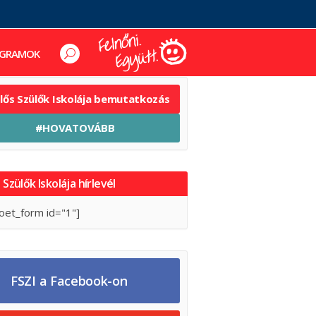
GRAMOK
elős Szülők Iskolája bemutatkozás
#HOVATOVÁBB
 Szülők Iskolája hírlevél
oet_form id="1"]
FSZI a Facebook-on