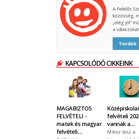
A Felelős Sz
közösség, m
„elég jól” m
a válaszokat
Tovább
KAPCSOLÓDÓ CIKKEINK
MAGABIZTOS
Középiskolai
FELVÉTELI -
felvételi 2024
matek és magyar
vannak a…
felvételi…
Mikor lesz a