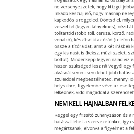
ne versenyezzetek, hogy ki izgul jobba
Inkább készülj elő, hogy másnap ne le
kapkodós a reggeled. Döntsd el, milye
veszel fel (legyen kényelmes), nézd át
tolltartód (több toll, ceruza, körző, radí
vonalzó), készítsd ki az órád (telefon
össze a tízóraidat, amit a két írásbeli
egy kis nasit is (keksz, müzli szelet, sz
boltot). Mindenképp legyen nálad víz 
hiszen szükséged lesz rá! Vegyél egy f
alvásnál semmi sem lehet jobb hatással 
szüleiddel megbeszélheted, mennyi i
helyszínre, figyelembe véve az esetleg
lelkednek, vidd magaddal a szerencseh
NEM KELL HAJNALBAN FELKEL
Reggel egy frissítő zuhanyzáson és a re
hatással lehet a szervezetünkre, így e
megártsanak, elvonva a figyelmet a fel