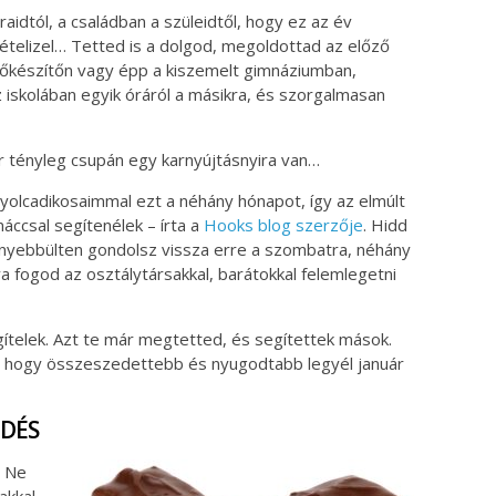
aidtól, a családban a szüleidtől, hogy ez az év
vételizel… Tetted is a dolgod, megoldottad az előző
i előkészítőn vagy épp a kiszemelt gimnáziumban,
 iskolában egyik óráról a másikra, és szorgalmasan
ár tényleg csupán egy karnyújtásnyira van…
nyolcadikosaimmal ezt a néhány hónapot, így az elmúlt
áccsal segítenélek – írta a
Hooks blog szerzője
. Hidd
nnyebbülten gondolsz vissza erre a szombatra, néhány
 fogod az osztálytársakkal, barátokkal felemlegetni
ítelek. Azt te már megtetted, és segítettek mások.
ó, hogy összeszedettebb és nyugodtabb legyél január
ŐDÉS
! Ne
akkal,