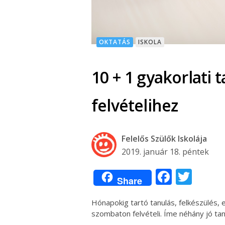
OKTATÁS
ISKOLA
10 + 1 gyakorlati 
felvételihez
Felelős Szülők Iskolája
2019. január 18. péntek
Facebo
Twit
Share
Hónapokig tartó tanulás, felkészülés, 
szombaton felvételi. Íme néhány jó tan