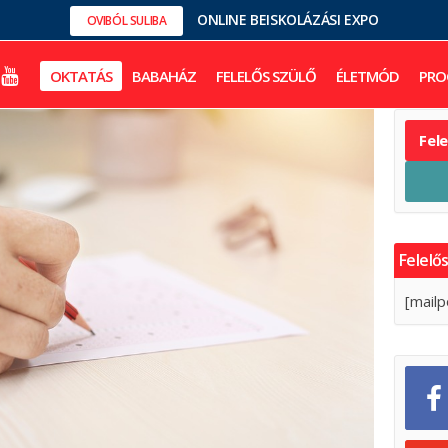
ONLINE BEISKOLÁZÁSI EXPO
OVIBÓL SULIBA
OKTATÁS
BABAHÁZ
FELELŐS SZÜLŐ
ÉLETMÓD
PRO
Fel
Felelős
[mailp