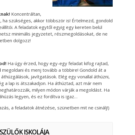
knak!
Koncentráltan,
t, ha szükséges, akkor többször is! Értelmezd, gondold
állítói. A feladatok egytől egyig egy kereten belül
thetsz minimális jegyzetet, részmegoldásokat, de ne
retben dolgozz!
od!
Ha úgy érzed, hogy egy-egy feladat kifog rajtad,
sd megoldani és menj tovább a többire! Gondold át a
áthúzgálások, javítgatások. Elég egy vonallal áthúzni,
még a lap is átszakadjon. Ha áthúztad, azt már nem
 meghatározzák, milyen módon várják a megoldást. Ha
láhúzás legyen, és ez fordítva is igaz…
azás, a feladatok átnézése, szünetben mit ne csinálj!)
 SZÜLŐK ISKOLÁJA