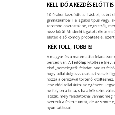
KELL IDŐ A KEZDÉS ELŐTT IS
10 órakor kezdődik az írásbeli, ezért el
gimnáziumba! Ha izgulós típus vagy, a
terembe osztottak be, regisztrálj, men
nézz körül! Mindenki izgatott élete els
életed első komoly próbatétele, ezért 
KÉK TOLL, TÖBB IS!
A magyar és a matematika feladatsor
perced van. A
fedőlap
kitöltése (név, 
első „bemelegítő” feladat. Már itt felhí
hogy tollal dolgozz, csak azt veszik f
hozzá a ceruzával történő kitöltéshez
lesz időd tollal átírni az egészet! Legye
ne folyjon a tinta, s ha a kék színt vál
látszik, mely feladatoknál vannak még
szeretik a fekete tintát, de az szinte 
nyomtatással.