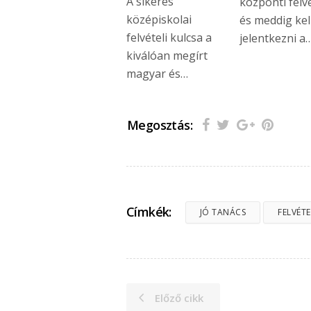
A sikeres
központi felvé
középiskolai
és meddig kel
felvételi kulcsa a
jelentkezni a
kiválóan megírt
magyar és…
Megosztás:
Címkék:
JÓ TANÁCS
FELVÉTE
Előző cikk