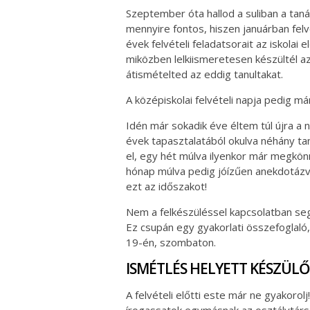
Szeptember óta hallod a suliban a tanár
mennyire fontos, hiszen januárban fel
évek felvételi feladatsorait az iskola
miközben lelkiismeretesen készültél az
átismételted az eddig tanultakat.
A középiskolai felvételi napja pedig m
Idén már sokadik éve éltem túl újra a 
évek tapasztalatából okulva néhány tan
el, egy hét múlva ilyenkor már megkö
hónap múlva pedig jóízűen anekdotázva
ezt az időszakot!
Nem a felkészüléssel kapcsolatban seg
Ez csupán egy gyakorlati összefoglal
19-én, szombaton.
ISMÉTLÉS HELYETT KÉSZÜL
A felvételi előtti este már ne gyakorolj
írogassatok egymásnak az osztálytárs