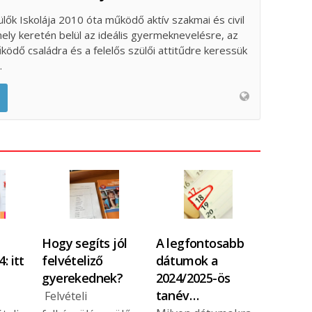
ülők Iskolája 2010 óta működő aktív szakmai és civil
ely keretén belül az ideális gyermeknevelésre, az
űködő családra és a felelős szülői attitűdre keressük
.
Hogy segíts jól
A legfontosabb
: itt
felvételiző
dátumok a
gyerekednek?
2024/2025-ös
tanév…
Felvételi