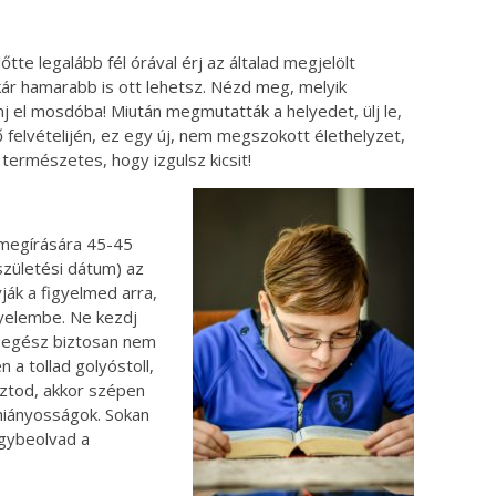
őtte legalább fél órával érj az általad megjelölt
kár hamarabb is ott lehetsz. Nézd meg, melyik
j el mosdóba! Miután megmutatták a helyedet, ülj le,
ő felvételijén, ez egy új, nem megszokott élethelyzet,
természetes, hogy izgulsz kicsit!
 megírására 45-45
születési dátum) az
vják a figyelmed arra,
igyelembe. Ne kezdj
, egész biztosan nem
n a tollad golyóstoll,
asztod, akkor szépen
 hiányosságok. Sokan
egybeolvad a