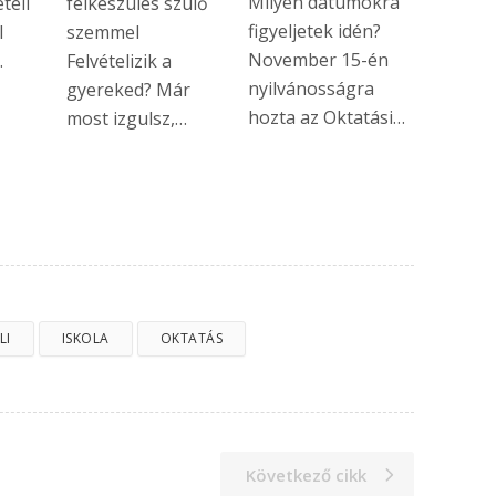
Milyen dátumokra
teli
felkészülés szülő
figyeljetek idén?
l
szemmel
November 15-én
…
Felvételizik a
nyilvánosságra
gyereked? Már
hozta az Oktatási…
most izgulsz,…
LI
ISKOLA
OKTATÁS
Következő cikk