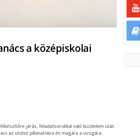
tanács a középiskolai
ok
ter
előkészítőre járás, feladatsorokkal való küzdelem után
ács az utolsó pillanatokra és magára a vizsgára.