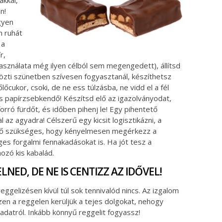
n!
gyen
n ruhát
 a
r,
 használata még ilyen célból sem megengedett), állítsd
 közti szünetben szívesen fogyasztanál, készíthetsz
őlőcukor, csoki, de ne ess túlzásba, ne vidd el a fél
és papírzsebkendő! Készítsd elő az igazolványodat,
orró fürdőt, és időben pihenj le! Egy pihentető
az agyadra! Célszerű egy kicsit logisztikázni, a
dő szükséges, hogy kényelmesen megérkezz a
es forgalmi fennakadásokat is. Ha jót tesz a
ozó kis kabalád.
NED, DE NE IS CENTIZZ AZ IDŐVEL!
ggelizésen kívül túl sok tennivalód nincs. Az izgalom
zen a reggelen kerüljük a tejes dolgokat, nehogy
adatról. Inkább könnyű reggelit fogyassz!