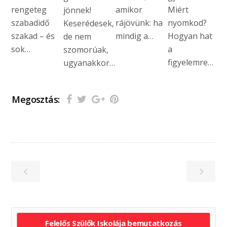
rengeteg
amikor
Miért
jönnek!
szabadidő
rájövünk: ha
nyomkod?
Keserédesek,
szakad – és
mindig a…
Hogyan hat
de nem
sok…
a
szomorúak,
figyelemre…
ugyanakkor…
Megosztás:
Felelős Szülők Iskolája bemutatkozás