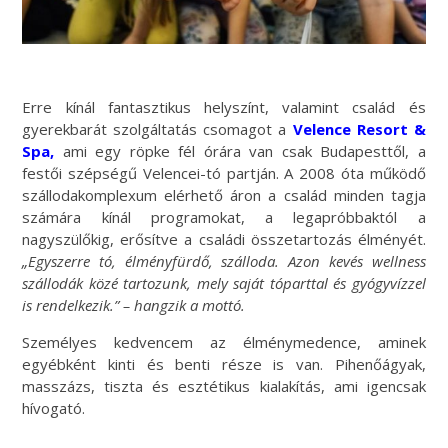
Erre kínál fantasztikus helyszínt, valamint család és
gyerekbarát szolgáltatás csomagot a
Velence Resort &
Spa,
ami egy röpke fél órára van csak Budapesttől, a
festői szépségű Velencei-tó partján. A 2008 óta működő
szállodakomplexum elérhető áron a család minden tagja
számára kínál programokat, a legapróbbaktól a
nagyszülőkig, erősítve a családi összetartozás élményét.
„Egyszerre tó, élményfürdő, szálloda. Azon kevés wellness
szállodák közé tartozunk, mely saját tóparttal és gyógyvízzel
is rendelkezik.” – hangzik a mottó.
Személyes kedvencem az élménymedence, aminek
egyébként kinti és benti része is van. Pihenőágyak,
masszázs, tiszta és esztétikus kialakítás, ami igencsak
hívogató.