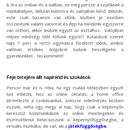
8 óra az oviban és a suliban, no meg persze a szülőknek a
munkahelyen, délután különóra és valójában késő délután,
este csak hazaesni van időnk, közben jó esetben
összeütünk valami vacsorát és épp ha mindenki egyszerre
van otthon, akkor leülünk együtt az asztalhoz. Valójában
milyen minőségi időt töltünk együtt? Kutatások szerint
napi 7 perc a nettó egymásra fordított időnk, amikor
valóban értékes dolgokról tudunk beszélgetni a
gyerekünkkel… No komment!
Feje tetejére állt napirend és szokások
Persze már ez is ritka, ha egy család hétközben együtt
tud étkezni, hisz az online oktatás, a home office
átrendezte a szokásainkat, sokszor videónézés közben
eszünk, néha úgy megy el nap, hogy csak a képernyőn
keresztül kommunikálunk az online meetingeken és
észrevétlenül belecsúszunk a képernyőfüggőségbe, a
virtuális munkába, de van, aki a
játékfüggőségbe.