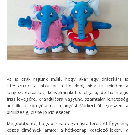
Az is csak rajtunk múlik, hogy akár egy órácskára is
kitesszük-e a lábunkat a hotelból, hisz itt minden a
kényeztetésünket, kényelmünket szolgálja, de ha mégis
friss levegőre, kirándulásra vágyunk, számtalan lehetőség
adódik a környéken a dinnyési Várkerttől egészen a
biciklizésig, pláne jó idő esetén.
Megdöbbentő, hogy pár nap egymásra fordított figyelem,
közös élmények, amikor a hétköznapi kötelező lekerül a