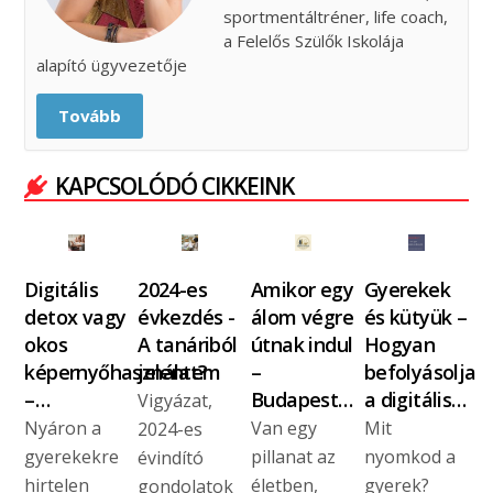
sportmentáltréner, life coach,
a Felelős Szülők Iskolája
alapító ügyvezetője
Tovább
KAPCSOLÓDÓ CIKKEINK
Digitális
2024-es
Amikor egy
Gyerekek
detox vagy
évkezdés -
álom végre
és kütyük –
okos
A tanáriból
útnak indul
Hogyan
képernyőhasználat?
jelentem
–
befolyásolja
–…
Budapest…
a digitális…
Vigyázat,
Nyáron a
Van egy
Mit
2024-es
gyerekekre
pillanat az
nyomkod a
évindító
hirtelen
életben,
gyerek?
gondolatok