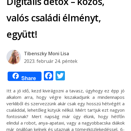
Digitális detox – közös,
valós családi élményt,
együtt!
Tibenszky Moni Lisa
2023. február 24. péntek
Facebook
Twitter
Share
Itt a jó idő, kezd kivirágozni a tavasz, úgyhogy ez épp jó
alkalom arra, hogy végre kiszakadjunk a mindennapos
verkliből és szervezzünk akár csak egy hosszú hétvégét a
családdal, lehetőleg kütyük nélkül. Miért tartjuk ezt nagyon
fontosnak? Mert napság már úgy élünk, hogy hétfőn
elindul a robot, anya-apataxi, vagy a nagyobbacska diákok
már önállóan kelnek és utaznak a tömegközlekedéssel, 6-