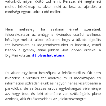
vállunkról, milyen üdítő tud lenni. Persze, aki megteheti
mehet hétköznap is, akkor neki az lesz az ajándék a
minőségi együtt töltött idő mellett.
Nem mellesleg, ha szakmai érvet szeretnék
felsorakoztatni az amúgy is kívánatos családi wellness
hétvége mellett, akkor elárulom, hogy a túlzott digitális
tér használata az idegrendszerünket is károsítja, minél
kisebb a gyerek, annál jobban. Akit jobban érdekel a
DigiMini kutatás
itt olvashat utána.
És akkor egy kicsit beszéljünk a felnőttekről is. Ők sem
kivételek, a virtuális tér addiktív, mi is médiazajban és
információs sztrádán élünk és nagyon nehéz kicsit beállni a
parkolóba, de az összes orvos egybehangzó véleménye
az, hogy testi és lelki pihenésre van szükségünk, pláne
azoknak, akik érzékenyebbek az „elektroszmogra”.