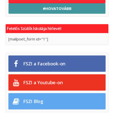
#HOVATOVÁBB
Felelős Szülők Iskolája hírlevél
[mailpoet_form id="1"]
FSZI a Facebook-on
FSZI a Youtube-on
FSZI Blog