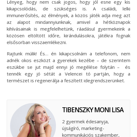
Lényeg, hogy nem csak jogos, hogy jól esne egy kis
kikapcsolódás, de szükséges is. A családi, lelki
immunerősítés, az élmények, a közös játék adja meg azt
az alapot mindannyiunknak, amivel a hétköznapok
kihívásainak is megfelelhetünk, ráadásul gyermekeink a
közösen eltöltött időre, kirándulásokra, játékra fognak
elsősorban visszaemlékezni.
Rajtunk múlik! És… én kikapcsolnám a telefonom, nem
adnék okos eszközt a gyerekek kezébe – de szerintem
eszükbe se jut majd ennyi jó megélése folytán – és
tennék egy jó sétát a Velencei tó partján, hogy a
természet is regenerálja a feszített idegrendszerünket.
TIBENSZKY MONI LISA
2 gyermek édesanyja,
újságíró, marketing-
kommunikációs szakember,