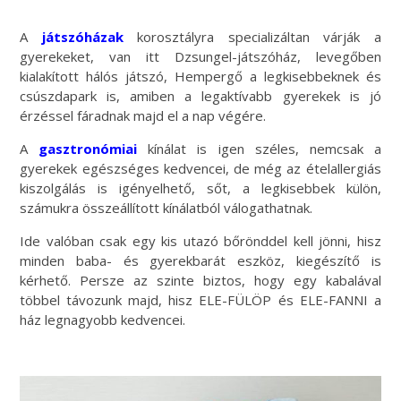
A
játszóházak
korosztályra specializáltan várják a
gyerekeket, van itt Dzsungel-játszóház, levegőben
kialakított hálós játszó, Hempergő a legkisebbeknek és
csúszdapark is, amiben a legaktívabb gyerekek is jó
érzéssel fáradnak majd el a nap végére.
A
gasztronómiai
kínálat is igen széles, nemcsak a
gyerekek egészséges kedvencei, de még az ételallergiás
kiszolgálás is igényelhető, sőt, a legkisebbek külön,
számukra összeállított kínálatból válogathatnak.
Ide valóban csak egy kis utazó bőrönddel kell jönni, hisz
minden baba- és gyerekbarát eszköz, kiegészítő is
kérhető. Persze az szinte biztos, hogy egy kabalával
többel távozunk majd, hisz ELE-FÜLÖP és ELE-FANNI a
ház legnagyobb kedvencei.