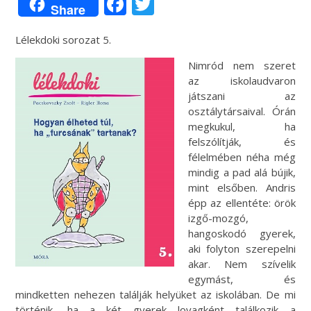
Facebook
Twitter
Share
Lélekdoki sorozat 5.
Nimród nem szeret
az iskolaudvaron
játszani az
osztálytársaival. Órán
megkukul, ha
felszólítják, és
félelmében néha még
mindig a pad alá bújik,
mint elsőben. Andris
épp az ellentéte: örök
izgő-mozgó,
hangoskodó gyerek,
aki folyton szerepelni
akar. Nem szívelik
egymást, és
mindketten nehezen találják helyüket az iskolában. De mi
történik, ha a két gyerek lovagként találkozik a