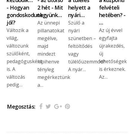
kezdődik…
- az utolsó
a túlélés
a központi
- Hogyan
2 hét - Mit
helyett a
felvételi
gondoskodunk
tegyünk…
nyári…
hetében? -
jól?
…
Az ünnepi
Szülő a
Változik a
Az új évvel
pillanatokat
nyári
világ,
egyfajta
megélve,
szünetben –
változunk
újrakezdés,
majd
feltöltődés
szülőként,
új
mindezt
vagy
pedagógusként
lehetőségek
kipihenve
túlélőüzemmód?
is. A
is érkeznek.
tényleg
A nyár…
változás
Az…
megérkeztünk
pedig…
a…
Megosztás: