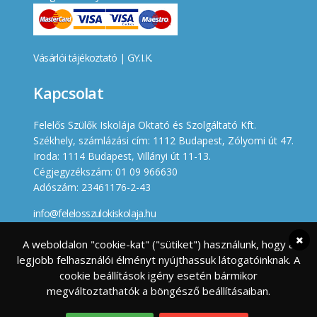
Vásárlói tájékoztató
|
GY.I.K.
Kapcsolat
Felelős Szülők Iskolája Oktató és Szolgáltató Kft.
Székhely, számlázási cím: 1112 Budapest, Zólyomi út 47.
Iroda: 1114 Budapest, Villányi út 11-13.
Cégjegyzékszám: 01 09 966630
Adószám: 23461176-2-43
info@felelosszulokiskolaja.hu
+36 20 358 66 12
A weboldalon "cookie-kat" ("sütiket") használunk, hogy a
legjobb felhasználói élményt nyújthassuk látogatóinknak. A
Készített
cookie beállítások igény esetén bármikor
megváltoztathatók a böngésző beállításaiban.