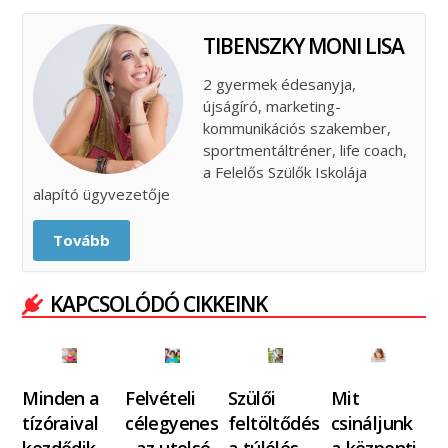
TIBENSZKY MONI LISA
2 gyermek édesanyja,
újságíró, marketing-
kommunikációs szakember,
sportmentáltréner, life coach,
a Felelős Szülők Iskolája
alapító ügyvezetője
Tovább
KAPCSOLÓDÓ CIKKEINK
Minden a
Felvételi
Szülői
Mit
tízóraival
célegyenes
feltöltődés
csináljunk