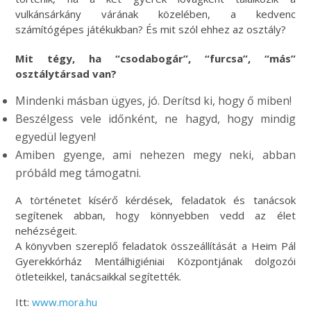
vulkánsárkány várának közelében, a kedvenc
számítógépes játékukban? És mit szól ehhez az osztály?
Mit tégy, ha “csodabogár”, “furcsa”, “más”
osztálytársad van?
Mindenki másban ügyes, jó. Derítsd ki, hogy ő miben!
Beszélgess vele időnként, ne hagyd, hogy mindig
egyedül legyen!
Amiben gyenge, ami nehezen megy neki, abban
próbáld meg támogatni.
A történetet kísérő kérdések, feladatok és tanácsok
segítenek abban, hogy könnyebben vedd az élet
nehézségeit.
A könyvben szereplő feladatok összeállítását a Heim Pál
Gyerekkórház Mentálhigiéniai Központjának dolgozói
ötleteikkel, tanácsaikkal segítették.
Itt:
www.mora.hu