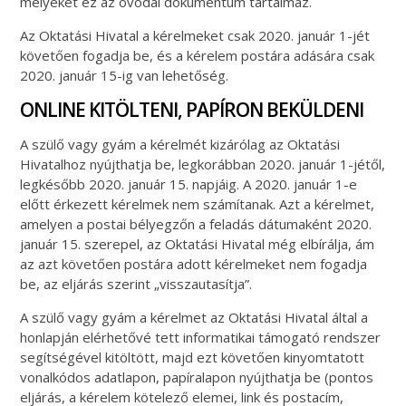
melyeket ez az óvodai dokumentum tartalmaz.
Az Oktatási Hivatal a kérelmeket csak 2020. január 1-jét
követően fogadja be, és a kérelem postára adására csak
2020. január 15-ig van lehetőség.
ONLINE KITÖLTENI, PAPÍRON BEKÜLDENI
A szülő vagy gyám a kérelmét kizárólag az Oktatási
Hivatalhoz nyújthatja be, legkorábban 2020. január 1-jétől,
legkésőbb 2020. január 15. napjáig. A 2020. január 1-e
előtt érkezett kérelmek nem számítanak. Azt a kérelmet,
amelyen a postai bélyegzőn a feladás dátumaként 2020.
január 15. szerepel, az Oktatási Hivatal még elbírálja, ám
az azt követően postára adott kérelmeket nem fogadja
be, az eljárás szerint „visszautasítja”.
A szülő vagy gyám a kérelmet az Oktatási Hivatal által a
honlapján elérhetővé tett informatikai támogató rendszer
segítségével kitöltött, majd ezt követően kinyomtatott
vonalkódos adatlapon, papíralapon nyújthatja be (pontos
eljárás, a kérelem kötelező elemei, link és postacím,