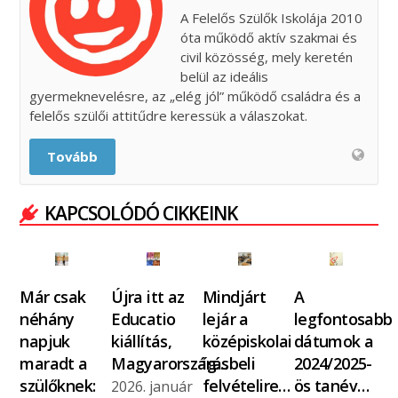
A Felelős Szülők Iskolája 2010
óta működő aktív szakmai és
civil közösség, mely keretén
belül az ideális
gyermeknevelésre, az „elég jól” működő családra és a
felelős szülői attitűdre keressük a válaszokat.
Tovább
KAPCSOLÓDÓ CIKKEINK
Már csak
Újra itt az
Mindjárt
A
néhány
Educatio
lejár a
legfontosabb
napjuk
kiállítás,
középiskolai
dátumok a
maradt a
Magyarország…
írásbeli
2024/2025-
szülőknek:
felvételire…
ös tanév…
2026. január