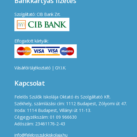
Bankkártyás fizetés
Szolgáltató: CIB Bank Zrt.
Elfogadott kártyák:
Vásárlói tájékoztató
|
GY.I.K.
Kapcsolat
Felelős Szülők Iskolája Oktató és Szolgáltató Kft.
Székhely, számlázási cím: 1112 Budapest, Zólyomi út 47.
Iroda: 1114 Budapest, Villányi út 11-13.
Cégjegyzékszám: 01 09 966630
Adószám: 23461176-2-43
info@felelosszulokiskolaja.hu