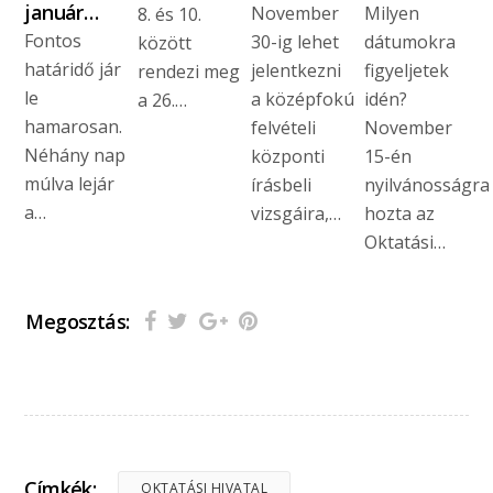
január…
November
Milyen
8. és 10.
Fontos
30-ig lehet
dátumokra
között
határidő jár
jelentkezni
figyeljetek
rendezi meg
le
a középfokú
idén?
a 26.…
hamarosan.
felvételi
November
Néhány nap
központi
15-én
múlva lejár
írásbeli
nyilvánosságra
a…
vizsgáira,…
hozta az
Oktatási…
Megosztás:
Címkék:
OKTATÁSI HIVATAL