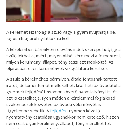
A kérelmet kizárólag a szülő vagy a gyám nyújthatja be,
jogosultságáról nyilatkoznia kell.
A kérelemben bármilyen releváns indok szerepelhet, így a
szülő leírhatja, miért, milyen okból kérelmezi a felmentést,
milyen körülmény, állapot, tény teszi azt indokolttá. Az
eljárásban ezen körülmények vizsgálatára kerül sor.
A szülő a kérelméhez bármilyen, általa fontosnak tartott
iratot, dokumentumot mellékelhet, kikérheti az óvodától a
gyermek fejlődését nyomon követő nyomtatványt is, és
azt is csatolhatja, ilyen módon a kérelemmel foglalkozó
szakemberek közvetve az óvoda véleményét is
figyelembe vehetik. A
fejlődést
nyomon követő
nyomtatvány csatolása ugyanakkor nem kötelező, hiszen
nem csak olyan körülmény, állapot, tény merülhet fel,