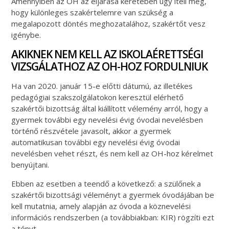
Amennyiben az OH az eljárása keretében úgy ítéli meg,
hogy különleges szakértelemre van szükség a
megalapozott döntés meghozatalához, szakértőt vesz
igénybe.
AKIKNEK NEM KELL AZ ISKOLAÉRETTSÉGI
VIZSGÁLATHOZ AZ OH-HOZ FORDULNIUK
Ha van 2020. január 15-e előtti dátumú, az illetékes
pedagógiai szakszolgálatokon keresztül elérhető
szakértői bizottság által kiállított vélemény arról, hogy a
gyermek további egy nevelési évig óvodai nevelésben
történő részvétele javasolt, akkor a gyermek
automatikusan további egy nevelési évig óvodai
nevelésben vehet részt, és nem kell az OH-hoz kérelmet
benyújtani.
Ebben az esetben a teendő a következő: a szülőnek a
szakértői bizottsági véleményt a gyermek óvodájában be
kell mutatnia, amely alapján az óvoda a köznevelési
információs rendszerben (a továbbiakban: KIR) rögzíti ezt
a tényt.