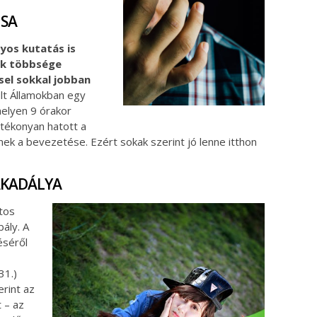
USA
yos kutatás is
ek többsége
ssel sokkal jobban
lt Államokban egy
elyen 9 órakor
ótékonyan hatott a
nek a bevezetése. Ezért sokak szerint jó lenne itthon
 AKADÁLYA
tos
ály. A
éséről
31.)
rint az
t – az