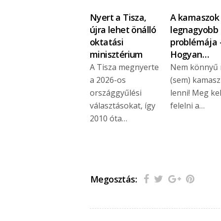
Nyert a Tisza,
A kamaszok
újra lehet önálló
legnagyobb
oktatási
problémája 
minisztérium
Hogyan…
A Tisza megnyerte
Nem könnyű
a 2026-os
(sem) kamas
országgyűlési
lenni! Meg kel
választásokat, így
felelni a…
2010 óta…
Megosztás: