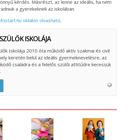
nnyű kérdés. Másrészt, az lenne az ideális, ha nem
adniuk a gyerekeknek az iskolában.
nfostart.hu oldalon olvasható
.
 SZÜLŐK ISKOLÁJA
ülők Iskolája 2010 óta működő aktív szakmai és civil
ely keretén belül az ideális gyermeknevelésre, az
űködő családra és a felelős szülői attitűdre keressük
.