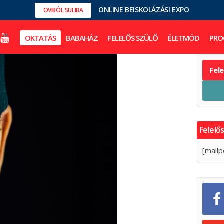
ONLINE BEISKOLÁZÁSI EXPO
OVIBÓL SULIBA
OKTATÁS
BABAHÁZ
FELELŐS SZÜLŐ
ÉLETMÓD
PRO
Fel
Felelős
[mailp