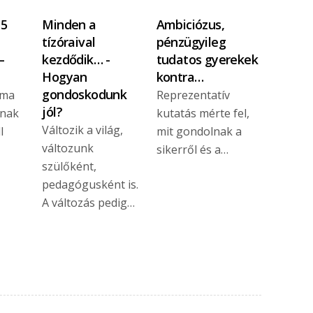
 5
Minden a
Ambiciózus,
tízóraival
pénzügyileg
–
kezdődik… -
tudatos gyerekek
Hogyan
kontra…
gondoskodunk
 ma
Reprezentatív
jól?
znak
kutatás mérte fel,
Változik a világ,
l
mit gondolnak a
változunk
sikerről és a…
szülőként,
pedagógusként is.
A változás pedig…