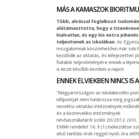
MÁS A KAMASZOK BIORITM
Több, alvással foglalkozó tudomán
alátámasztotta, hogy a tizenéves
kialvatlan, és egy kis extra pihené
teljesítenek az iskolában.
Az Egyesü
mozgalomnak köszönhetően már sok h
kezdődik az oktatás, és kifejezetten j
fiatalok teljesítményére ennek a lépés
is kicsit később kezdeni a napot.
ENNEK ELVIEKBEN NINCS IS
“Magyarországon az iskolakezdés pon
időpontját nem határozza meg jogszab
nevelési-oktatási intézmények működ
és a köznevelési intézmények
névhasználatáról szóló 20/2012. (VIII. 
EMMI rendelet 16. § (1) bekezdése sze
első tanítási órát reggel nyolc óra előt