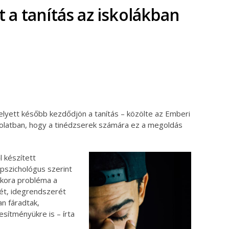
a tanítás az iskolákban
ok
ter
helyett később kezdődjön a tanítás – közölte az Emberi
solatban, hogy a tinédzserek számára ez a megoldás
 készített
apszichológus szerint
kkora probléma a
ét, idegrendszerét
n fáradtak,
jesítményükre is – írta