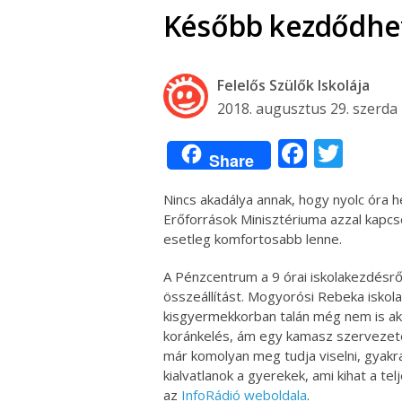
Később kezdődhet 
Felelős Szülők Iskolája
2018. augusztus 29. szerda
Facebo
Twit
Share
Nincs akadálya annak, hogy nyolc óra 
Erőforrások Minisztériuma azzal kapc
esetleg komfortosabb lenne.
A Pénzcentrum a 9 órai iskolakezdésről
összeállítást. Mogyorósi Rebeka iskol
kisgyermekkorban talán még nem is a
koránkelés, ám egy kamasz szervezet
már komolyan meg tudja viselni, gyakra
kialvatlanok a gyerekek, ami kihat a tel
az
InfoRádió weboldala
.