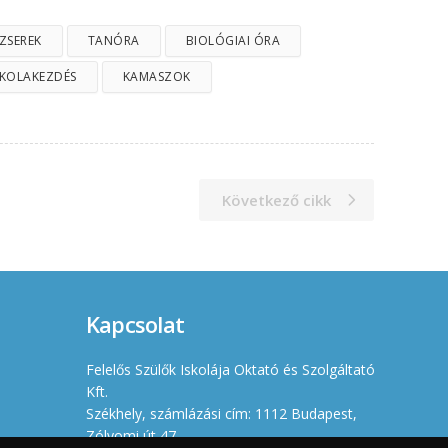
ZSEREK
TANÓRA
BIOLÓGIAI ÓRA
SKOLAKEZDÉS
KAMASZOK
Következő cikk
Kapcsolat
Felelős Szülők Iskolája Oktató és Szolgáltató
Kft.
Székhely, számlázási cím: 1112 Budapest,
Zólyomi út 47.