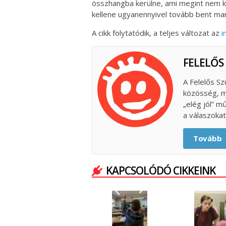
összhangba kerülne, ami megint nem kö
kellene ugyanennyivel tovább bent mar
A cikk folytatódik, a teljes változat az
i
FELELŐS
A Felelős Sz
közösség, m
„elég jól” m
a válaszokat
Tovább
KAPCSOLÓDÓ CIKKEINK