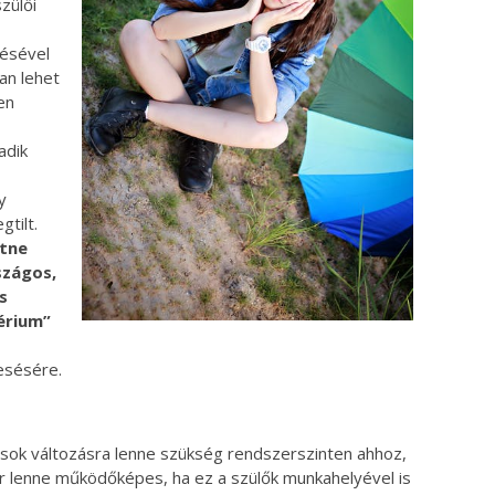
zülői
ésével
an lehet
en
adik
y
tilt.
etne
szágos,
s
érium”
esésére.
 sok változásra lenne szükség rendszerszinten ahhoz,
r lenne működőképes, ha ez a szülők munkahelyével is