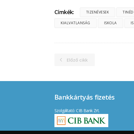
Címkék:
TIZENÉVESEK
TINÉD
KIALVATLANSÁG
ISKOLA
I
Előző cikk
Bankkártyás fizetés
Szolgáltató: CIB Bank Zrt.