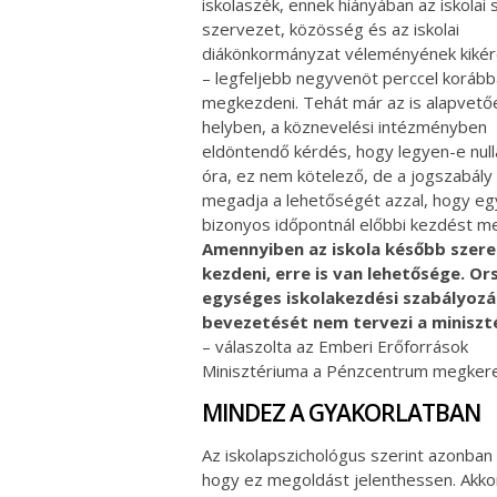
iskolaszék, ennek hiányában az iskolai s
szervezet, közösség és az iskolai
diákönkormányzat véleményének kikér
– legfeljebb negyvenöt perccel korább
megkezdeni. Tehát már az is alapvető
helyben, a köznevelési intézményben
eldöntendő kérdés, hogy legyen-e null
óra, ez nem kötelező, de a jogszabály
megadja a lehetőségét azzal, hogy eg
bizonyos időpontnál előbbi kezdést meg
Amennyiben az iskola később szer
kezdeni, erre is van lehetősége. Or
egységes iskolakezdési szabályozá
bevezetését nem tervezi a miniszt
– válaszolta az Emberi Erőforrások
Minisztériuma a Pénzcentrum megker
MINDEZ A GYAKORLATBAN
Az iskolapszichológus szerint azonban
hogy ez megoldást jelenthessen. Akko