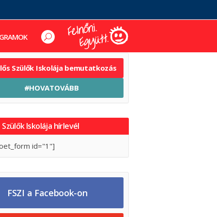
GRAMOK
elős Szülők Iskolája bemutatkozás
#HOVATOVÁBB
 Szülők Iskolája hírlevél
oet_form id="1"]
FSZI a Facebook-on