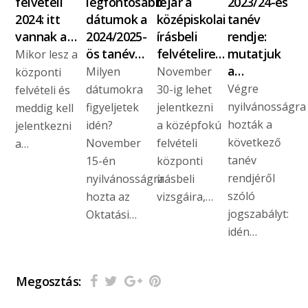
felvételi
legfontosabb
lejár a
2023/24-es
2024: itt
dátumok a
középiskolai
tanév
vannak a…
2024/2025-
írásbeli
rendje:
ös tanév…
felvételire…
mutatjuk
Mikor lesz a
a…
Milyen
November
központi
Végre
dátumokra
30-ig lehet
felvételi és
nyilvánosságra
figyeljetek
jelentkezni
meddig kell
hozták a
idén?
a középfokú
jelentkezni
következő
November
felvételi
a…
tanév
15-én
központi
rendjéről
nyilvánosságra
írásbeli
szóló
hozta az
vizsgáira,…
jogszabályt:
Oktatási…
idén…
Megosztás: