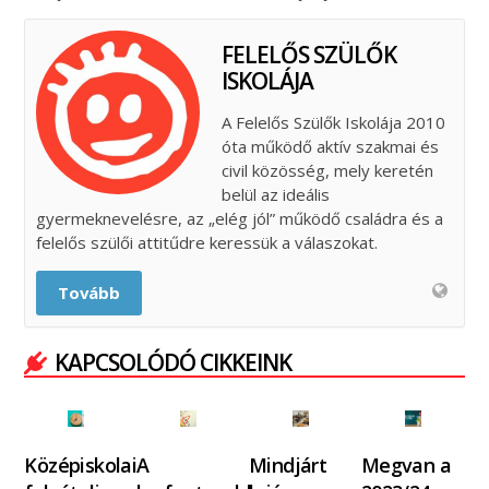
FELELŐS SZÜLŐK
ISKOLÁJA
A Felelős Szülők Iskolája 2010
óta működő aktív szakmai és
civil közösség, mely keretén
belül az ideális
gyermeknevelésre, az „elég jól” működő családra és a
felelős szülői attitűdre keressük a válaszokat.
Tovább
KAPCSOLÓDÓ CIKKEINK
Középiskolai
A
Mindjárt
Megvan a