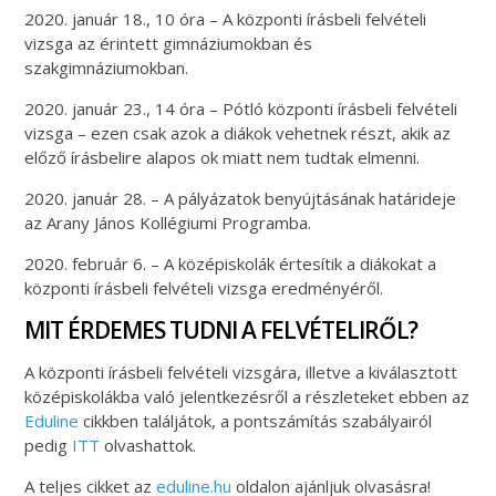
2020. január 18., 10 óra – A központi írásbeli felvételi
vizsga az érintett gimnáziumokban és
szakgimnáziumokban.
2020. január 23., 14 óra – Pótló központi írásbeli felvételi
vizsga – ezen csak azok a diákok vehetnek részt, akik az
előző írásbelire alapos ok miatt nem tudtak elmenni.
2020. január 28. – A pályázatok benyújtásának határideje
az Arany János Kollégiumi Programba.
2020. február 6. – A középiskolák értesítik a diákokat a
központi írásbeli felvételi vizsga eredményéről.
MIT ÉRDEMES TUDNI A FELVÉTELIRŐL?
A központi írásbeli felvételi vizsgára, illetve a kiválasztott
középiskolákba való jelentkezésről a részleteket ebben az
Eduline
cikkben találjátok, a pontszámítás szabályairól
pedig
ITT
olvashattok.
A teljes cikket az
eduline.hu
oldalon ajánljuk olvasásra!