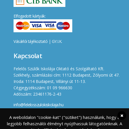
Elfogadott kártyák:
Vásárlói tájékoztató
|
GY.I.K.
Kapcsolat
Felelős Szülők Iskolája Oktató és Szolgáltató Kft.
Székhely, számlázási cím: 1112 Budapest, Zólyomi út 47.
Iroda: 1114 Budapest, Villányi út 11-13.
Cégjegyzékszám: 01 09 966630
Adószám: 23461176-2-43
info@felelosszulokiskolaja.hu
+36 20 358 66 12
A weboldalon "cookie-kat" ("sütiket") használunk, hogy a
legjobb felhasználói élményt nyújthassuk látogatóinknak. A
Készített