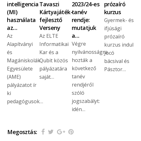
intelligencia
Tavaszi
2023/24-es
prózaíró
(MI)
Kártyajáték-
tanév
kurzus
használata
fejlesztő
rendje:
Gyermek- és
az…
Verseny
mutatjuk
ifjúsági
a…
Az
Az ELTE
prózaíró
Végre
Alapítványi
Informatikai
kurzus indul
nyilvánosságra
és
Kar és a
Jocó
hozták a
Magániskolák
Qubit közös
bácsival és
következő
Egyesülete
pályázatára
Pásztor…
tanév
(AME)
saját…
rendjéről
pályázatot ír
szóló
ki
jogszabályt:
pedagógusok…
idén…
Megosztás: