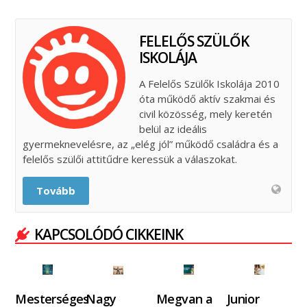
FELELŐS SZÜLŐK
ISKOLÁJA
A Felelős Szülők Iskolája 2010
óta működő aktív szakmai és
civil közösség, mely keretén
belül az ideális
gyermeknevelésre, az „elég jól” működő családra és a
felelős szülői attitűdre keressük a válaszokat.
Tovább
KAPCSOLÓDÓ CIKKEINK
Mesterséges
Nagy
Megvan a
Junior