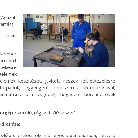
Ágazat:
yártás)
k rövid
ember
rodált
rtékekre
aelemek
aelemek készítését, javított részek felületkezelésre
tó-padok, egyengető rendszerek alkalmazásával,
eumatikus kézi kisgépek, hegesztő berendezések
nkagép-szerelő,
(Ágazat: Gépészet)
d leírása:
relő
a szerelési folyamat egészében önállóan, illetve a