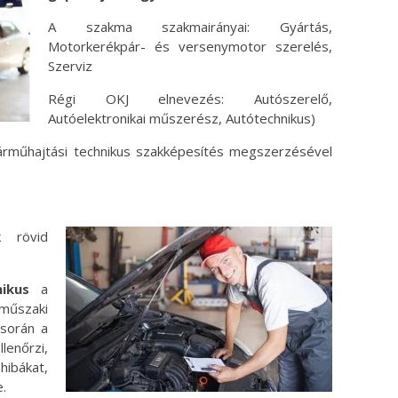
A szakma szakmairányai: Gyártás,
Motorkerékpár- és versenymotor szerelés,
Szerviz
Régi OKJ elnevezés: Autószerelő,
Autóelektronikai műszerész, Autótechnikus)
 járműhajtási technikus szakképesítés megszerzésével
k rövid
ikus
a
műszaki
 során a
lenőrzi,
hibákat,
.