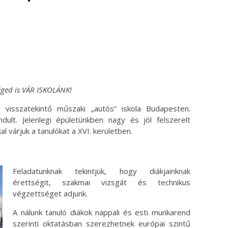
ok
ter
ged is VÁR ISKOLÁNK!
a visszatekintő műszaki „autós” iskola Budapesten.
ult. Jelenlegi épületünkben nagy és jól felszerelt
l várjuk a tanulókat a XVI. kerületben.
Feladatunknak tekintjük, hogy diákjainknak
érettségit, szakmai vizsgát és technikus
végzettséget adjunk.
A nálunk tanuló diákok nappali és esti munkarend
szerinti oktatásban szerezhetnek európai szintű