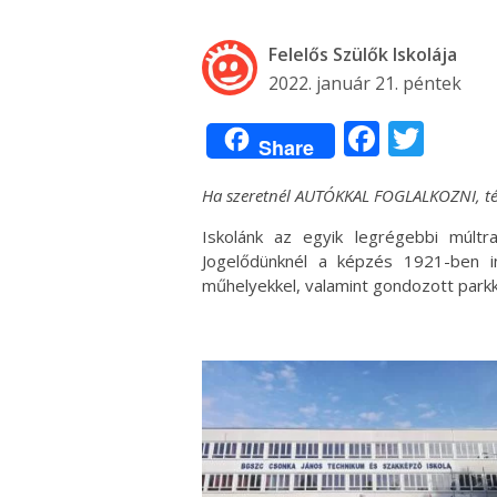
Felelős Szülők Iskolája
2022. január 21. péntek
Facebo
Twit
Share
Ha szeretnél AUTÓKKAL FOGLALKOZNI, té
Iskolánk az egyik legrégebbi múltr
Jogelődünknél a képzés 1921-ben ind
műhelyekkel, valamint gondozott parkka