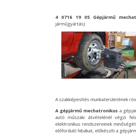
4 0716 19 05 Gépjármű mechatr
járműgyártás)
A szakképesítés munkaterületének rövi
A gépjármű mechatronikus
a gépjár
autó műszaki átvételénél végzi fe
elektronikus rendszereinek minőségét e
előforduló hibákat, előkészíti a gépjá