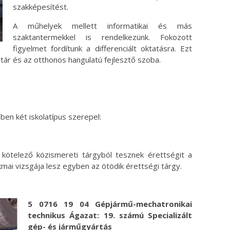
szakképesítést.
A műhelyek mellett informatikai és más
szaktantermekkel is rendelkezünk. Fokozott
figyelmet fordítunk a differenciált oktatásra. Ezt
tár és az otthonos hangulatú fejlesztő szoba.
ben két iskolatípus szerepel:
ötelező közismereti tárgyból tesznek érettségit a
kmai vizsgája lesz egyben az ötödik érettségi tárgy.
5 0716 19 04 Gépjármű-mechatronikai
technikus
Ágazat: 19. számú Specializált
gép- és járműgyártás