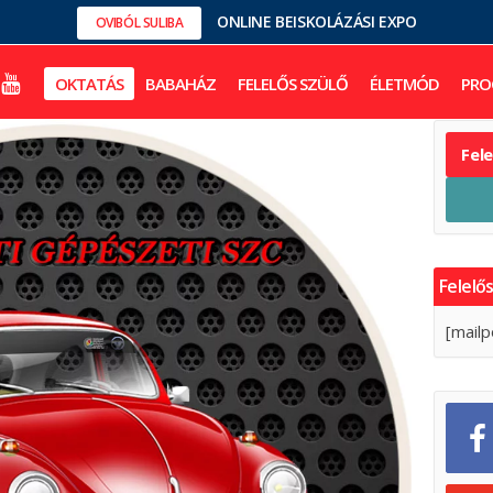
ONLINE BEISKOLÁZÁSI EXPO
OVIBÓL SULIBA
OKTATÁS
BABAHÁZ
FELELŐS SZÜLŐ
ÉLETMÓD
PRO
Fel
Felelős
[mailp