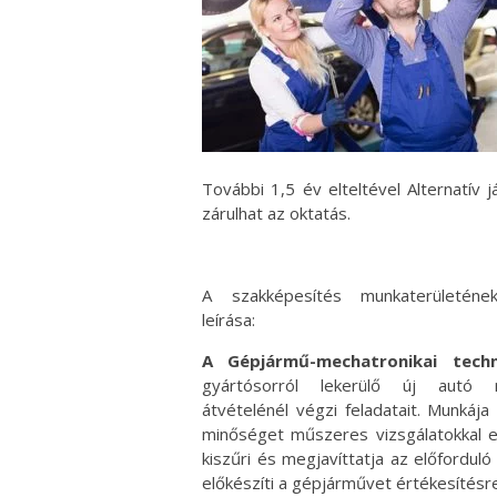
További 1,5 év elteltével Alternatív
zárulhat az oktatás.
A szakképesítés munkaterületéne
leírása:
A Gépjármű-mechatronikai techn
gyártósorról lekerülő új autó 
átvételénél végzi feladatait. Munkája
minőséget műszeres vizsgálatokkal el
kiszűri és megjavíttatja az előforduló 
előkészíti a gépjárművet értékesítésre