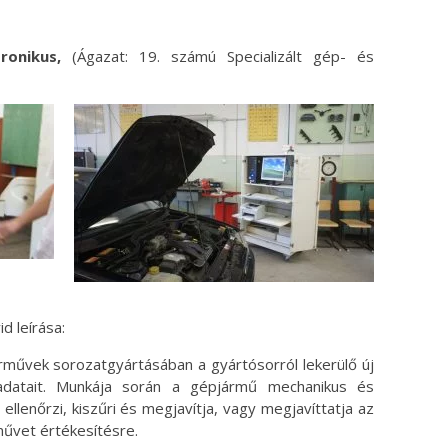
onikus,
(Ágazat: 19. számú Specializált gép- és
d leírása:
művek sorozatgyártásában a gyártósorról lekerülő új
ladatait. Munkája során a gépjármű mechanikus és
llenőrzi, kiszűri és megjavítja, vagy megjavíttatja az
rművet értékesítésre.