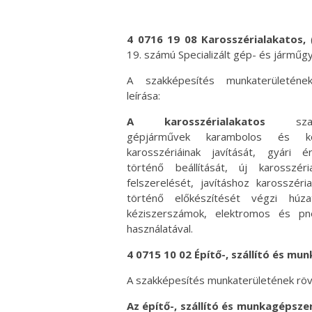
4 0716 19 08 Karosszérialakatos,
(
19. számú Specializált gép- és járműg
A szakképesítés munkaterületéne
leírása:
A karosszérialakatos
szak
gépjárművek karambolos és kor
karosszériáinak javítását, gyári é
történő beállítását, új karosszéri
felszerelését, javításhoz karosszéri
történő előkészítését végzi húza
kéziszerszámok, elektromos és pn
használatával.
4 0715 10 02 É
pítő-, szállító és mu
A szakképesítés munkaterületének rövi
Az építő-, szállító és munkagépsze