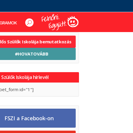
GRAMOK
elős Szülők Iskolája bemutatkozás
#HOVATOVÁBB
 Szülők Iskolája hírlevél
oet_form id="1"]
FSZI a Facebook-on