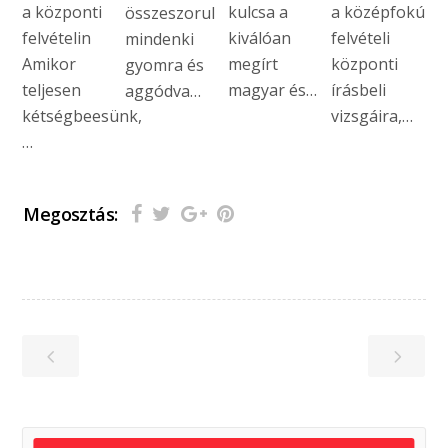
a központi
kulcsa a
a középfokú
összeszorul
felvételin
kiválóan
felvételi
mindenki
Amikor
megírt
központi
gyomra és
teljesen
magyar és…
írásbeli
aggódva…
kétségbeesünk,
vizsgáira,…
…
Megosztás: