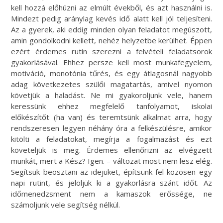
kell hozzá előhúzni az elmúlt évekből, és azt használni is.
Mindezt pedig aránylag kevés idő alatt kell jól teljesíteni.
Az a gyerek, aki eddig minden olyan feladatot megúszott,
amin gondolkodni kellett, nehéz helyzetbe kerülhet. Éppen
ezért érdemes rutin szerezni a felvételi feladatsorok
gyakorlásával. Ehhez persze kell most munkafegyelem,
motiváció, monotónia tűrés, és egy átlagosnál nagyobb
adag következetes szülői magatartás, amivel nyomon
követjük a haladást. Ne mi gyakoroljunk vele, hanem
keressünk ehhez megfelelő tanfolyamot, iskolai
előkészítőt (ha van) és teremtsünk alkalmat arra, hogy
rendszeresen legyen néhány óra a felkészülésre, amikor
kitölti a feladatokat, megírja a fogalmazást és ezt
követeljük is meg. Érdemes ellenőrizni az elvégzett
munkát, mert a Kész? Igen. – változat most nem lesz elég.
Segítsük beosztani az idejüket, építsünk fel közösen egy
napi rutint, és jelöljük ki a gyakorlásra szánt időt. Az
időmenedzsment nem a kamaszok erőssége, ne
számoljunk vele segítség nélkül.