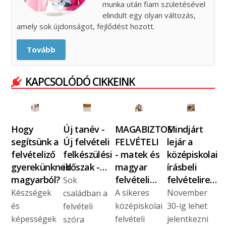
munka után fiam születésével
elindult egy olyan változás,
amely sok újdonságot, fejlődést hozott.
Tovább
KAPCSOLÓDÓ CIKKEINK
Hogy
Új tanév -
MAGABIZTOS
Mindjárt
segítsünk a
Új felvételi
FELVÉTELI
lejár a
felvételiző
felkészülési
- matek és
középiskolai
gyerekünknek
időszak -…
magyar
írásbeli
magyarból?
felvételi…
felvételire…
Sok
Készségek
A sikeres
November
családban a
és
középiskolai
30-ig lehet
felvételi
képességek
felvételi
jelentkezni
szóra