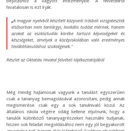
bejutáshoz a vágyott intézménybe. A felvételiről
hivatalosan is ezt írják:
„
A magyar nyelvből készített központi írásbeli vizsgatesztek
elsősorban nem tantárgyi, lexikális tudást mérnek, hanem
azokat az eszköztudás körébe tartozó képességeket és
készségeket, amelyek a középiskolában való eredményes
továbbtanuláshoz szükségesek.”
Részlet az Oktatási Hivatal felvételi tájékoztatójából
Még mindig hajlamosak vagyunk a tanulást egyszerűen
csak a tananyag bemagolásával azonosítani, pedig annak
megismerése csak egy a sok tanulnivaló közül. Az
általános iskola végére odáig kellene eljutnunk, hogy a
tanulók különböző tananyagrészeket használni tudjanak,
hiszen sok feladat megoldásához nem egy jól begyakorolt
anyagrész kell, hanem akár különböző években elsajátított