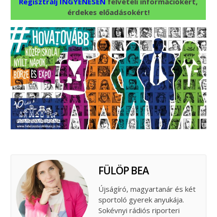
Regisztrálj INGYENESEN
felvételi információkért,
érdekes előadásokért!
FÜLÖP BEA
Újságíró, magyartanár és két
sportoló gyerek anyukája.
Sokévnyi rádiós riporteri