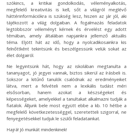
szókincs, a kritikai gondolkodás, véleményalkotás,
megfelelő kreativitás is kell, sőt a világról meglévő
háttérinformációkra is szükség lesz, hiszen az jár jól, aki
tájékozott a világ dolgaiban. A fogalmazás feladatok
legtöbbször véleményt kérnek és érvelést egy adott
témában, amely általában napjainkra jellemző aktuális
téma. Eljött hát az idő, hogy a nyolcadikosainkra kis
felnőttként tekintsünk és beszélgessünk velük sokat az
élet dolgairól.
Ne legyintsünk hát, hogy az iskolában megtanulta a
tananyagot, jó jegyei vannak, biztos sikerül az írásbeli is.
Sokszor a kitűnő tanulók csalódnak az eredményeiket
látva, mert a felvételi nem a lexikális tudást méri
elsősorban, hanem azokat a készségeket és
képességeket, amelyekkel a tanultakat alkalmazni tudják a
fiatalok. Álljunk bele most együtt ebbe a kb. 10 hétbe a
megfelelő következetességgel, szeretetteli szigorral, ne
fenyegetésekkel tudjuk le szülői feladatainkat.
Hajrá! Jó munkát mindenkinek!