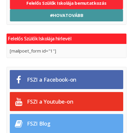
Felelős Szülők Iskolája bemutatkozás
#HOVATOVÁBB
Felelős Szülők Iskolája hírlevél
[mailpoet_form id="1"]
FSZI a Facebook-on
FSZI a Youtube-on
FSZI Blog