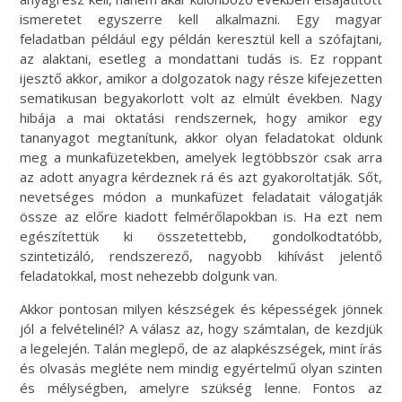
ismeretet egyszerre kell alkalmazni. Egy magyar
feladatban például egy példán keresztül kell a szófajtani,
az alaktani, esetleg a mondattani tudás is. Ez roppant
ijesztő akkor, amikor a dolgozatok nagy része kifejezetten
sematikusan begyakorlott volt az elmúlt években. Nagy
hibája a mai oktatási rendszernek, hogy amikor egy
tananyagot megtanítunk, akkor olyan feladatokat oldunk
meg a munkafüzetekben, amelyek legtöbbször csak arra
az adott anyagra kérdeznek rá és azt gyakoroltatják. Sőt,
nevetséges módon a munkafüzet feladatait válogatják
össze az előre kiadott felmérőlapokban is. Ha ezt nem
egészítettük ki összetettebb, gondolkodtatóbb,
szintetizáló, rendszerező, nagyobb kihívást jelentő
feladatokkal, most nehezebb dolgunk van.
Akkor pontosan milyen készségek és képességek jönnek
jól a felvételinél? A válasz az, hogy számtalan, de kezdjük
a legelején. Talán meglepő, de az alapkészségek, mint írás
és olvasás megléte nem mindig egyértelmű olyan szinten
és mélységben, amelyre szükség lenne. Fontos az