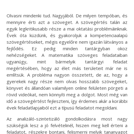
Olvasni mindenki tud. Nagyjából. De milyen tempóban, és
mennyire érti azt a szöveget. A szövegértés talán az
egyik legkritikusabb része a mai oktatási problémáinknak.
Évek óta küzdünk, és gyakoroljuk a kompetenciaalapú
szövegértéseket, mégis egyelőre nem igazán látványos a
fejlődés. Ez pedig minden tantárgyban okoz
nehézségeket. A matematika szöveges feladataiban
ugyanúgy, mint bármelyik tantárgyi feladat
megértésében, hogy az élet más területeit már ne is
említsük. A probléma nagyon összetett, de az, hogy a
gyerekek nagy része nem olvas hosszabb szövegeket,
könyvet és állandóan valamilyen online felületen pörgeti a
rövid videókat, nem könnyíti meg a dolgot. Most még van
idő a szövegértést fejleszteni, így érdemes akár a korábbi
évek feladatlapjaiból ezt a típusú feladatot megoldani.
Az analizáló-szintetizáló gondolkodásra most nagy
szükségük lesz a jó felvételinél, hiszen meg kell érteni a
feladatot, részekre bontani, felismerni melyik tananyagot