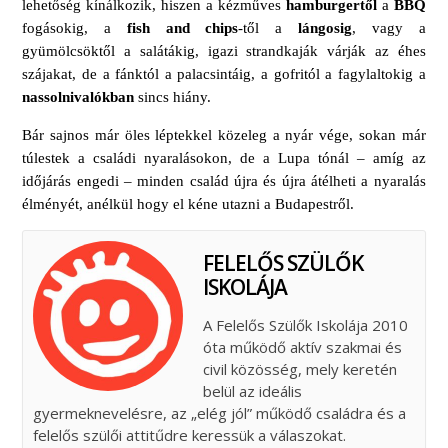
lehetőség kínálkozik, hiszen a kézműves
hamburgertől
a
BBQ
fogásokig, a
fish and chips
-től a
lángosig
, vagy a
gyümölcsöktől a salátákig, igazi strandkaják várják az éhes
szájakat, de a fánktól a palacsintáig, a gofritól a fagylaltokig a
nassolnivalókban
sincs hiány.
Bár sajnos már öles léptekkel közeleg a nyár vége, sokan már
túlestek a családi nyaralásokon, de a Lupa tónál – amíg az
időjárás engedi – minden család újra és újra átélheti a nyaralás
élményét, anélkül hogy el kéne utazni a Budapestről.
FELELŐS SZÜLŐK
ISKOLÁJA
A Felelős Szülők Iskolája 2010
óta működő aktív szakmai és
civil közösség, mely keretén
belül az ideális
gyermeknevelésre, az „elég jól” működő családra és a
felelős szülői attitűdre keressük a válaszokat.