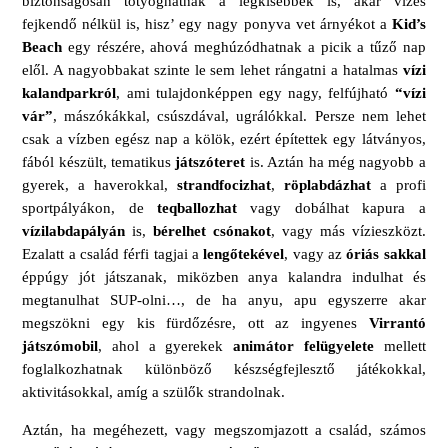
biztonságosan totyoghatnak a legkisebbek is, akár vizes
fejkendő nélkül is, hisz’ egy nagy ponyva vet árnyékot a
Kid’s
Beach
egy részére, ahová meghúzódhatnak a picik a tűző nap
elől. A nagyobbakat szinte le sem lehet rángatni a hatalmas
vízi
kalandparkról
, ami tulajdonképpen egy nagy, felfújható
“vízi
vár”
, mászókákkal, csúszdával, ugrálókkal. Persze nem lehet
csak a vízben egész nap a kölök, ezért építettek egy látványos,
fából készült, tematikus
játszóteret
is. Aztán ha még nagyobb a
gyerek, a haverokkal,
strandfocizhat
,
röplabdázhat
a profi
sportpályákon, de
teqballozhat
vagy dobálhat kapura a
vízilabdapályán
is,
bérelhet csónakot
, vagy más vízieszközt.
Ezalatt a család férfi tagjai a
lengőtekével
, vagy az
óriás sakkal
éppúgy jót játszanak, miközben anya kalandra indulhat és
megtanulhat SUP-olni…, de ha anyu, apu egyszerre akar
megszökni egy kis fürdőzésre, ott az ingyenes
Virrantó
játszómobil
, ahol a gyerekek
animátor felügyelete
mellett
foglalkozhatnak különböző készségfejlesztő játékokkal,
aktivitásokkal, amíg a szülők strandolnak.
Aztán, ha megéhezett, vagy megszomjazott a család, számos