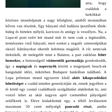
arra, hogy
családok a
lurkókkal
közösen strandoljanak a nagy hőségben, amiből mostanában
bőven van részünk. Egy bányató első hallásra ijesztőnek tűnik:
hideg és hirtelen mélyül, kavicsos és amúgy is veszélyes. Na, a
Lupa-tó pont ezért lett strand már és nem csak a legtisztább,
természetes vizű bányató, mert ezeket a negatív sztereotípiákat
okozó hátrányokat sikerült ledobnia magáról. A víz nemcsak
türkizkék, de melegebb mint a Balaton, a part vakítóan
fehér
homokos
, a biztonságról
vízimentők garmadája
gondoskodik,
így a
napágyak
és
napernyők
között a tengerparti beach-ek
hangulatát idézi, miközben Budapest határában található. A
Lupa prémium strand egyszerre kínál
aktív kikapcsolódási
lehetőséget
a család minden generációján ak, ennek jegyében a
tó körül egy csomó családbarát szolgáltatást alakítottak ki, ami
vonzó lehet az akár nagyon apró csemetéket pátyolgató
szülőknek is. Eleve kialakítottak egy, a tóból leválasztott
maximum 50 centi mélységű
pancsoló részt
, amibe