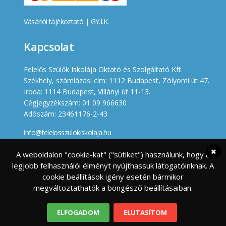
Vásárlói tájékoztató
|
GY.I.K.
Kapcsolat
Felelős Szülők Iskolája Oktató és Szolgáltató Kft.
Székhely, számlázási cím: 1112 Budapest, Zólyomi út 47.
Iroda: 1114 Budapest, Villányi út 11-13.
Cégjegyzékszám: 01 09 966630
Adószám: 23461176-2-43
info@felelosszulokiskolaja.hu
+36 20 358 66 12
A weboldalon "cookie-kat" ("sütiket") használunk, hogy a
legjobb felhasználói élményt nyújthassuk látogatóinknak. A
Készített
cookie beállítások igény esetén bármikor
megváltoztathatók a böngésző beállításaiban.
ELFOGADOM
ELUTASÍTOM