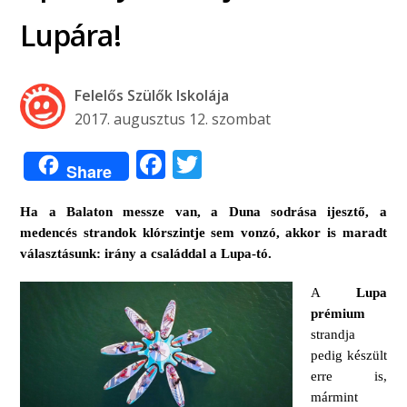
Lupára!
Felelős Szülők Iskolája
2017. augusztus 12. szombat
Facebook
Twitter
Share
Ha a Balaton messze van, a Duna sodrása ijesztő, a
medencés strandok klórszintje sem vonzó, akkor is maradt
választásunk: irány a családdal a Lupa-tó.
A
Lupa
prémium
strandja
pedig készült
erre is,
mármint