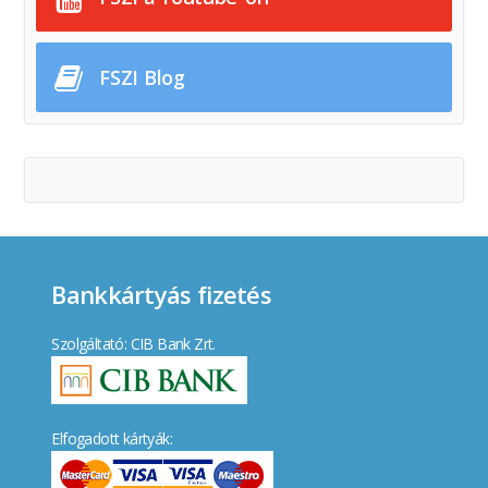
FSZI Blog
Bankkártyás fizetés
Szolgáltató: CIB Bank Zrt.
Elfogadott kártyák: