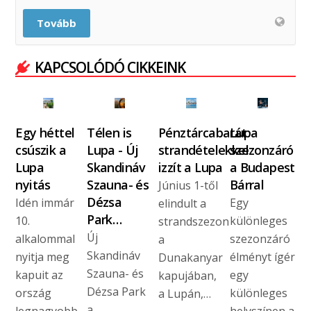
Tovább
KAPCSOLÓDÓ CIKKEINK
Egy héttel
Télen is
Pénztárcabarát
Lupa
csúszik a
Lupa - Új
strandételekkel
szezonzáró
Lupa
Skandináv
izzít a Lupa
a Budapest
nyitás
Szauna- és
Bárral
Június 1-től
Dézsa
Idén immár
Egy
elindult a
Park…
10.
különleges
strandszezon
Új
alkalommal
szezonzáró
a
Skandináv
nyitja meg
élményt ígér
Dunakanyar
Szauna- és
kapuit az
egy
kapujában,
Dézsa Park
ország
különleges
a Lupán,…
a
legnagyobb,
helyszínen a