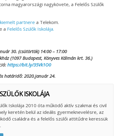
atorna magyarországi nagykövete, a Felelős Szülők
 kiemelt partnere
a Telekom.
re a
Felelős Szülők Iskolája.
nuár 30. (csütörtök) 14:00 – 17:00
kház (1097 Budapest, Könyves Kálmán krt. 36.)
ció:
https://bit.ly/35Vk1O0
ós határidő: 2020.január 24.
 SZÜLŐK ISKOLÁJA
ülők Iskolája 2010 óta működő aktív szakmai és civil
ely keretén belül az ideális gyermeknevelésre, az
űködő családra és a felelős szülői attitűdre keressük
.