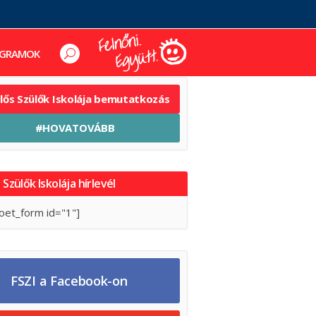
GRAMOK
elős Szülők Iskolája bemutatkozás
#HOVATOVÁBB
 Szülők Iskolája hírlevél
oet_form id="1"]
FSZI a Facebook-on