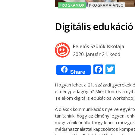
PROGRAMOK
PROGRAMAJÁNLÓ
Digitális edukáció
Felelős Szülők Iskolája
2020. január 21. kedd
Facebo
Twit
Share
Hogyan lehet a 21. századi gyerekek é
élménypedagógia? Miért fontos a nyitot
Telekom digitális edukációs workshopj
A diákok kommunikációs nyelve egyértel
tanítaniuk, hogy az élmény legyen, ehh
megszűnik önálló tárgy lenni a mozgók
médiahasználattal kapcsolatos kompete