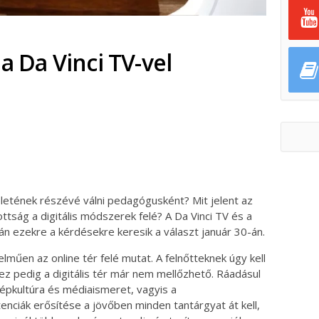
 a Da Vinci TV-vel
ok
ter
letének részévé válni pedagógusként? Mit jelent az
tság a digitális módszerek felé? A Da Vinci TV és a
án ezekre a kérdésekre keresik a választ január 30-án.
műen az online tér felé mutat. A felnőtteknek úgy kell
ez pedig a digitális tér már nem mellőzhető. Ráadásul
épkultúra és médiaismeret, vagyis a
nciák erősítése a jövőben minden tantárgyat át kell,