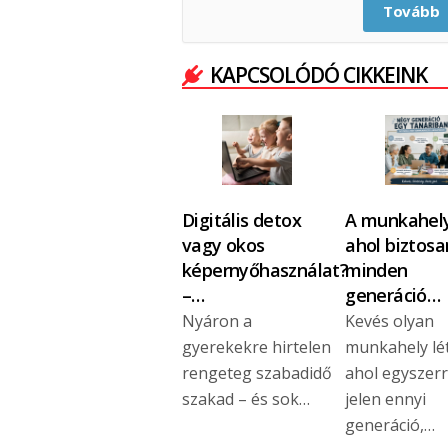
Tovább
KAPCSOLÓDÓ CIKKEINK
Digitális detox
A munkahely
vagy okos
ahol biztosa
képernyőhasználat?
minden
–…
generáció…
Nyáron a
Kevés olyan
gyerekekre hirtelen
munkahely lét
rengeteg szabadidő
ahol egyszer
szakad – és sok…
jelen ennyi
generáció,…