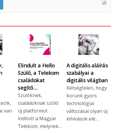
,
Elindult a Hello
A digitális aláírás
n
Szülő, a Telekom
szabályai a
családokat
digitális világban
segítő…
Kétségtelen, hogy
Szülőknek,
korunk gyors
ezik,
családoknak szóló
technológiai
re van
új platformot
változásai olyan új
indított a Magyar
kihívások elé…
Telekom, melynek…