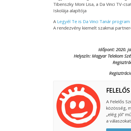
Tibenszky Moni Lisa, a Da Vinci TV-cs
Iskolája alapítója
A
Legyél Te is Da Vinci Tanár program
A rendezvény kiemelt szakmai partne
Időpont: 2020. ja
Helyszín: Magyar Telekom Szé
Regisztrá
Regisztráci
FELELŐS
A Felelős Sz
közösség, m
„elég jól” m
a válaszokat