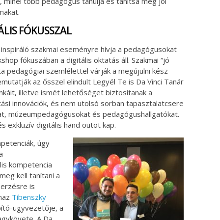
, minél több pedagógus tanulja és tanítsa meg jól
makat.
ÁLIS FÓKUSSZAL
t inspiráló szakmai eseményre hívja a pedagógusokat
hop fókuszában a digitális oktatás áll. Szakmai “jó
ta pedagógiai szemlélettel várják a megújulni kész
utatják az ősszel elindult Legyél Te is Da Vinci Tanár
áit, illetve ismét lehetőséget biztosítanak a
atási innovációk, és nem utolsó sorban tapasztalatcsere
kat, múzeumpedagógusokat és pedagógushallgatókat.
exkluzív digitális hand outot kap.
mpetenciák, úgy
a
lis kompetencia
eg kell tanítani a
erzésre is
lmaz
Tibenszky
apító-ügyvezetője, a
agykövete. A Da