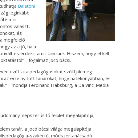
 tudhatja
Balatoni
ország leginkább
l ismer.
ontos választ,
onokat, és
na megfelelő
hogy az a jó, ha a
tivált és érdekli, amit tanulunk. Hiszem, hogy el kell
e oktatástól” – fogalmaz Jocó bácsi.
évén ezúttal a pedagógusokat szólítjuk meg.
 az erre nyitott tanárokat, hogy hatékonyabban, és
.” – mondja Ferdinand Habsburg, a Da Vinci Media
 tudomány-népszerűsítő felület megalapítója,
nelem tanár, a Jocó bácsi világa megalapítója
itálispedagógia-szakértő, módszertanácsadó