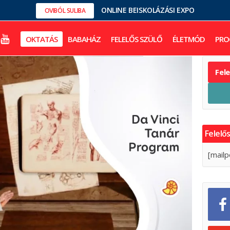
ONLINE BEISKOLÁZÁSI EXPO
OVIBÓL SULIBA
OKTATÁS
BABAHÁZ
FELELŐS SZÜLŐ
ÉLETMÓD
PRO
Fel
Felelős
[mailp