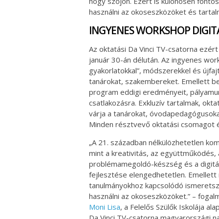
hogy szőjön. Ezért is különösen fontos
használni az okoseszközöket és tartal
INGYENES WORKSHOP DIGIT
Az oktatási Da Vinci TV-csatorna ezér
január 30-án délután. Az ingyenes works
gyakorlatokkal”, módszerekkel és újfaj
tanárokat, szakembereket. Emellett bem
program eddigi eredményeit, pályamunk
csatlakozásra. Exkluzív tartalmak, okt
várja a tanárokat, óvodapedagóguso
Minden résztvevő oktatási csomagot és 
„A 21. században nélkülözhetetlen ko
mint a kreativitás, az együttműködés, 
problémamegoldó-készség és a digitá
fejlesztése elengedhetetlen. Emellett m
tanulmányokhoz kapcsolódó ismeretsz
használni az okoseszközöket.” – foga
Moni Lisa
, a Felelős Szülők Iskolája al
Da Vinci TV-csatorna magyarországi n