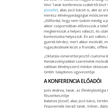
Vinci Tanár konferencia szakértői közt
Józsefet
, alias Jocó bácsit is, akit az 
merész élménypedagógiai módszereirő
„Előfordul, hogy nem tudom mindig a p
akkor csoportokban elővesszük a telef
megkeressük a helyes választ, és utá
kontextusba helyezzük. Én azt vallom, 
gyerek kérdez, mert akkor involvált, mo
rugaszkodnunk kicsit a frontális, offlin
„Oktatási-ismeretterjesztő csatorna l
Rendezvényünkkel szeretnénk motiválni
valóban élményszerű módon oktassanak
Gmbh. tulajdonos ügyvezetője.
A KONFERENCIA ELŐADÓI
Joós Andrea, tanár, az Élménybiológia
főszerkesztője
Balatoni József, alias Jocó bácsi, törté
Fegyverneki Gergő tanár, tréner, dig