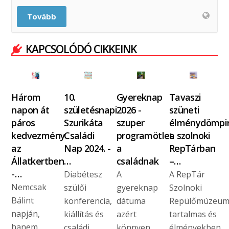
Tovább
KAPCSOLÓDÓ CIKKEINK
Három
10.
Gyereknap
Tavaszi
napon át
születésnapi
2026 -
szüneti
páros
Szurikáta
szuper
élménydömpi
kedvezmény
Családi
programötlet
a szolnoki
az
Nap 2024. -
a
RepTárban
Állatkertben
…
családnak
–…
-…
Diabétesz
A
A RepTár
Nemcsak
szülői
gyereknap
Szolnoki
Bálint
konferencia,
dátuma
Repülőmúzeu
napján,
kiállítás és
azért
tartalmas és
hanem
családi
könnyen
élményekben