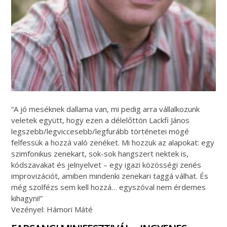
“A jó meséknek dallama van, mi pedig arra vállalkozunk
veletek együtt, hogy ezen a délelőttön Lackfi János
legszebb/legviccesebb/legfurább történetei mögé
felfessük a hozzá való zenéket. Mi hozzuk az alapokat: egy
szimfonikus zenekart, sok-sok hangszert nektek is,
kódszavakat és jelnyelvet – egy igazi közösségi zenés
improvizációt, amiben mindenki zenekari taggá válhat. És
még szolfézs sem kell hozzá… egyszóval nem érdemes
kihagyni!”
Vezényel: Hámori Máté