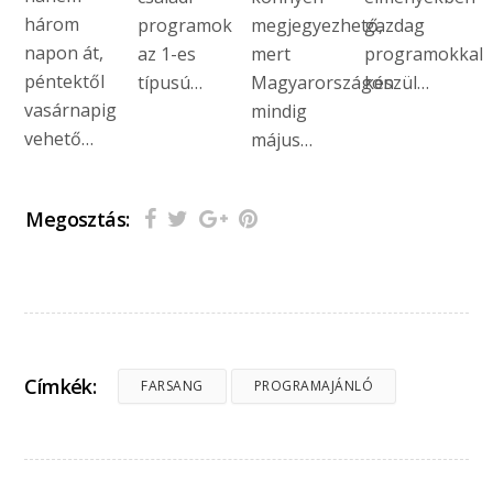
három
programok
megjegyezhető,
gazdag
napon át,
az 1-es
mert
programokkal
péntektől
típusú…
Magyarországon
készül…
vasárnapig
mindig
vehető…
május…
Megosztás:
Címkék:
FARSANG
PROGRAMAJÁNLÓ