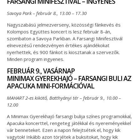
FARSANGI MINIFESZTIVÁL – INGYENES
Savoya Park – február 8., 13.00 – 17.30
Nagyszabású jelmezverseny, közösségi fánkevés és
Kolompos Együttes koncert is lesz február 8-án,
szombaton a Savoya Parkban. A Farsangi Minifesztivál
elnevezésű rendezvényen értékes ajándékokat
nyerhettek, és 900 fánkot is kiosztanak a szervezők.
Minden program ingyenes.
FEBRUÁR 9., VASÁRNAP
MINIMAX GYEREKHAJÓ – FARSANGI BULI AZ
APACUKA MINI-FORMÁCIÓVAL
MAHART 2-es kikötő, Batthyányi tér – február 9., 10.00 –
12.00
A Minimax Gyerekhajó farsangi bulija színes programokkal,
Apacuka koncerttel, rengeteg játékkal és nyereményekkel
vár benneteket. Ezen a napon felejtsétek el, hogy kik
vagytok! Inkább azon törjétek a buksitokat, hogy kik