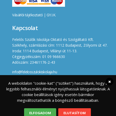
Vásárlói tájékoztató
|
GY.I.K.
Kapcsolat
Felelős Szülők Iskolája Oktató és Szolgáltató Kft.
Székhely, számlázási cím: 1112 Budapest, Zólyomi út 47.
Iroda: 1114 Budapest, Villányi út 11-13.
Cégjegyzékszám: 01 09 966630
Adószám: 23461176-2-43
info@felelosszulokiskolaja.hu
+36 20 358 66 12
A weboldalon "cookie-kat" ("sütiket") használunk, hogy a
legjobb felhasználói élményt nyújthassuk látogatóinknak. A
Készített
cookie beállítások igény esetén bármikor
megváltoztathatók a böngésző beállításaiban.
ELFOGADOM
ELUTASÍTOM