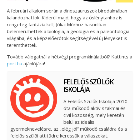
A februári alkalom során a dinoszauruszok birodalmában
kalandozhattok. Kiderül majd, hogy az őslénytanhoz is
rengeteg fantázia kell, Jókai Mórhoz hasonlóan
belemerülhettek a biológia, a geológia és a paleontológia
világába, és a képzelőerőtök segítségével új lényeket is
teremthettek.
Tovább válogatnál a hétvégi programkínálatból? Kattints a
port.hu
ajánlójára!
FELELŐS SZÜLŐK
ISKOLÁJA
A Felelős Szülők Iskolája 2010
óta működő aktív szakmai és
civil közösség, mely keretén
belül az ideális
gyermeknevelésre, az „elég jól” működő családra és a
felelős szülői attitűdre keressük a válaszokat.