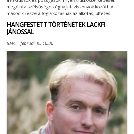
a kaktuszok és pozsgások milyen trükkökkel képesek
megélni a szélsőséges éghajlati viszonyok között. A
második része a foglalkozásnak az alkotás, ültetés.
HANGFESTETT TÖRTÉNETEK LACKFI
JÁNOSSAL
BMC – február 8., 10.30