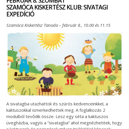
FEBRUÁR 8. SZOMBAT
SZAMÓCA KISKERTÉSZ KLUB: SIVATAGI
EXPEDÍCIÓ
Szamóca Kiskertész Tanoda – február 8., 10.00 és 11.15
A sivatagba utazhattok és szúrós kedvenceinkkel, a
kaktuszokkal ismerkedhettek meg. A foglalkozás 2
modulból tevődik össze. Lesz egy séta a kaktuszos
üvegházba, vagyis a “sivatagba” ahol megnézhetitek, hogy