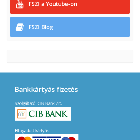
FSZI a Youtube-on
FSZI Blog
Bankkártyás fizetés
Szolgáltató: CIB Bank Zrt.
Elfogadott kártyák: