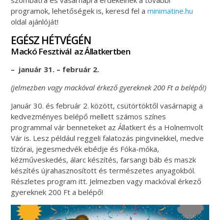
programok, lehetőségek is, keresd fel a
minimatine.hu
oldal ajánlóját!
EGÉSZ HÉTVÉGÉN
Mackó Fesztivál az Állatkertben
– január 31. – február 2.
(jelmezben vagy mackóval érkező gyereknek 200 Ft a belépő!)
Január 30. és február 2. között, csütörtöktől vasárnapig a
kedvezményes belépő mellett számos színes
programmal vár benneteket az Állatkert és a Holnemvolt
Vár is. Lesz például reggeli falatozás pingvinekkel, medve
tízórai, jegesmedvék ebédje és Fóka-móka,
kézműveskedés, álarc készítés, farsangi báb és maszk
készítés újrahasznosított és természetes anyagokból.
Részletes program itt. Jelmezben vagy mackóval érkező
gyereknek 200 Ft a belépő!