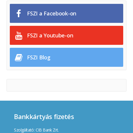
FSZI a Facebook-on
FSZI a Youtube-on
FSZI Blog
Bankkártyás fizetés
Szolgáltató: CIB Bank Zrt.