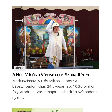
HÍREK
A Hős Miklós a Városmajori Szabadtéren
MárkusZínház: A Hős Miklós - eposz a
bábszínpadon Július 24. , vasárnap, 10:30 órakor
folytatódik a Városmajori Szabadtéri Színpadon a
nyári