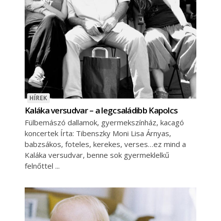
HÍREK
Kaláka versudvar – a legcsaládibb Kapolcs
Fülbemászó dallamok, gyermekszínház, kacagó
koncertek Írta: Tibenszky Moni Lisa Árnyas,
babzsákos, foteles, kerekes, verses…ez mind a
Kaláka versudvar, benne sok gyermeklelkű
felnőttel