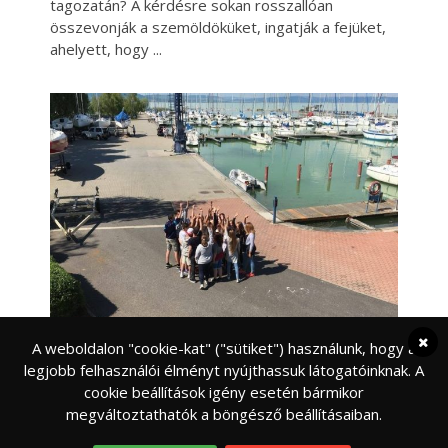
tagozatán? A kérdésre sokan rosszallóan
összevonják a szemöldöküket, ingatják a fejüket,
ahelyett, hogy
A weboldalon "cookie-kat" ("sütiket") használunk, hogy a
FELELŐS SZÜLŐ
NEVELÉS
legjobb felhasználói élményt nyújthassuk látogatóinknak. A
A bűvös 3×7 szabály – tábori kaleidoszkóp –
cookie beállítások igény esetén bármikor
PEDAGÓGUS, SZÜLŐ, GYEREK
megváltoztathatók a böngésző beállításaiban.
Írta: Balatoni József, Jocó tanár úr, Jocó bácsi világa
Táborozás és táboroztatás. A nyár a táborok