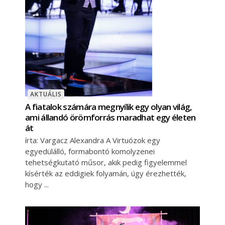
AKTUÁLIS
A fiatalok számára megnyílik egy olyan világ,
ami állandó örömforrás maradhat egy életen
át
írta: Vargacz Alexandra A Virtuózok egy
egyedülálló, formabontó komolyzenei
tehetségkutató műsor, akik pedig figyelemmel
kísérték az eddigiek folyamán, úgy érezhették,
hogy