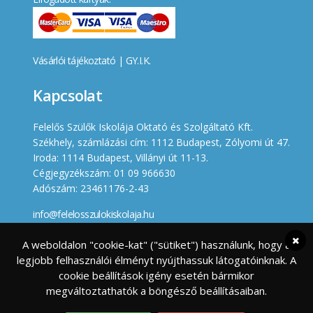
Vásárlói tájékoztató
|
GY.I.K.
Kapcsolat
Felelős Szülők Iskolája Oktató és Szolgáltató Kft.
Székhely, számlázási cím: 1112 Budapest, Zólyomi út 47.
Iroda: 1114 Budapest, Villányi út 11-13.
Cégjegyzékszám: 01 09 966630
Adószám: 23461176-2-43
info@felelosszulokiskolaja.hu
+36 20 358 66 12
A weboldalon "cookie-kat" ("sütiket") használunk, hogy a
legjobb felhasználói élményt nyújthassuk látogatóinknak. A
Készített
cookie beállítások igény esetén bármikor
megváltoztathatók a böngésző beállításaiban.