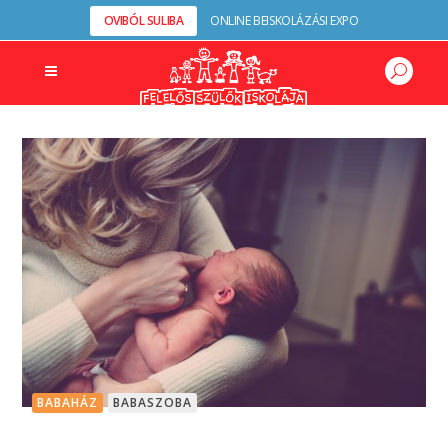
OVIBÓL SULIBA
ONLINE BEISKOLÁZÁSI EXPO
BABAHÁZ
BABASZOBA