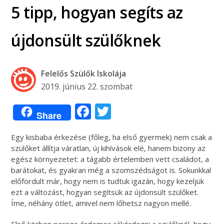
5 tipp, hogyan segíts az
újdonsült szülőknek
Felelős Szülők Iskolája
2019. június 22. szombat
Facebook
Twitter
Share
Egy kisbaba érkezése (főleg, ha első gyermek) nem csak a
szülőket állítja váratlan, új kihívások elé, hanem bizony az
egész környezetet: a tágabb értelemben vett családot, a
barátokat, és gyakran még a szomszédságot is. Sokunkkal
előfordult már, hogy nem is tudtuk igazán, hogy kezeljük
ezt a változást, hogyan segítsük az újdonsült szülőket.
Íme, néhány ötlet, amivel nem lőhetsz nagyon mellé.
Első körben persze érdemes rákérdezni a szülőknél, hogy