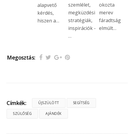
szemlélet,
okozta
alapvető
megküzdési
merev
kérdés,
stratégiák,
fáradtság
hiszen a…
inspirációk -
elmúlt…
…
Megosztás:
Címkék:
ÚJSZÜLÖTT
SEGÍTSÉG
SZÜLŐSÉG
AJÁNDÉK