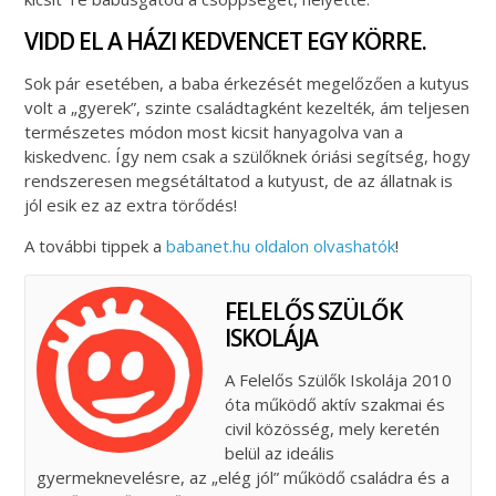
VIDD EL A HÁZI KEDVENCET EGY KÖRRE.
Sok pár esetében, a baba érkezését megelőzően a kutyus
volt a „gyerek”, szinte családtagként kezelték, ám teljesen
természetes módon most kicsit hanyagolva van a
kiskedvenc. Így nem csak a szülőknek óriási segítség, hogy
rendszeresen megsétáltatod a kutyust, de az állatnak is
jól esik ez az extra törődés!
A további tippek a
babanet.hu oldalon olvashatók
!
FELELŐS SZÜLŐK
ISKOLÁJA
A Felelős Szülők Iskolája 2010
óta működő aktív szakmai és
civil közösség, mely keretén
belül az ideális
gyermeknevelésre, az „elég jól” működő családra és a