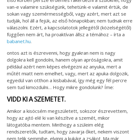
van-e valamire szükségünk, tehetünk-e valamit értük, de
sokan vagy szemérmességből, vagy azért, mert azt se
tudják, hol áll a fejük, az első hónapokban; nem tudnak erre
válaszolni. Ezért, a kapcsolatotok jellegétől (közelségétől)
függően nem árt, ha proaktívan állsz a témához – írta a
babanet.hu
.
ontos azt is észrevenni, hogy gyakran nem is nagy
dolgokra kell gondolni, hanem olyan apróságokra, amit
például azért nem képes elvégezni az anyuka, mert a
műtét miatt nem emelhet, vagy, mert az apuka dolgozik,
egyedül van otthon a kisbabával, így még egy fél percre
sem tud kimozdulni… Hogy mikre gondolunk? Íme:
VIDD KI A SZEMETET.
Amikor a kisöcsém megszületett, sokszor észrevettem,
hogy az ajtó elé ki van készítve a szemét, mikor
látogatóba mentem. Minthogy a szüleim elég
rendszeretők, tudtam, hogy zavarja őket, nekem viszont
nem telik semmibe, elvinni a kukáig a zsákot. Ma már