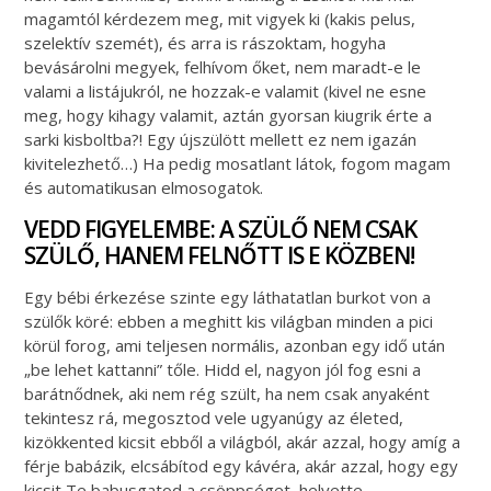
magamtól kérdezem meg, mit vigyek ki (kakis pelus,
szelektív szemét), és arra is rászoktam, hogyha
bevásárolni megyek, felhívom őket, nem maradt-e le
valami a listájukról, ne hozzak-e valamit (kivel ne esne
meg, hogy kihagy valamit, aztán gyorsan kiugrik érte a
sarki kisboltba?! Egy újszülött mellett ez nem igazán
kivitelezhető…) Ha pedig mosatlant látok, fogom magam
és automatikusan elmosogatok.
VEDD FIGYELEMBE: A SZÜLŐ NEM CSAK
SZÜLŐ, HANEM FELNŐTT IS E KÖZBEN!
Egy bébi érkezése szinte egy láthatatlan burkot von a
szülők köré: ebben a meghitt kis világban minden a pici
körül forog, ami teljesen normális, azonban egy idő után
„be lehet kattanni” tőle. Hidd el, nagyon jól fog esni a
barátnődnek, aki nem rég szült, ha nem csak anyaként
tekintesz rá, megosztod vele ugyanúgy az életed,
kizökkented kicsit ebből a világból, akár azzal, hogy amíg a
férje babázik, elcsábítod egy kávéra, akár azzal, hogy egy
kicsit Te babusgatod a csöppséget, helyette.