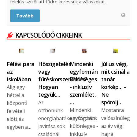
felelős szülői attitűdre keressük a válaszokat.
Tovább
KAPCSOLÓDÓ CIKKEINK
Félévi para
Hőszigetelés
Mindenki
Július végi,
az
vagy
egyformán
mit csinál a
iskolában
fűtéskorszerűsítés?
különleges
tanár
Hogyan
- inkluzív
körkép… -
Alig egy
tegyük…
szemlélet,
Ne
héttel a
…
spórolj…
Az
központi
Mindenki
Mostanra
otthonunk
felvételi
egyformán
valószínűleg
energiahatékonyságának
előtt és
különleges -
az év végi
javítása sok
egyben a…
inkluzív
hajrá
családnál