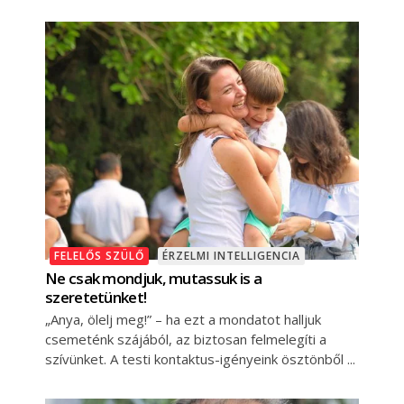
FELELŐS SZÜLŐ
ÉRZELMI INTELLIGENCIA
Ne csak mondjuk, mutassuk is a
szeretetünket!
„Anya, ölelj meg!” – ha ezt a mondatot halljuk
csemeténk szájából, az biztosan felmelegíti a
szívünket. A testi kontaktus-igényeink ösztönből