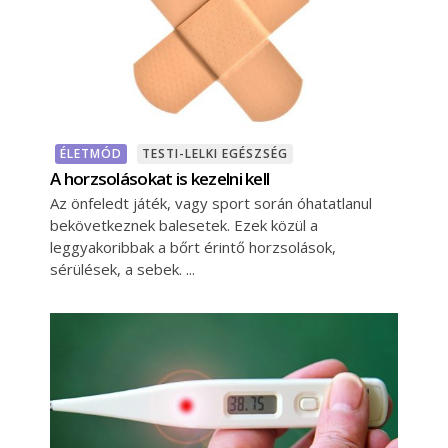
ÉLETMÓD
TESTI-LELKI EGÉSZSÉG
A horzsolásokat is kezelni kell
Az önfeledt játék, vagy sport során óhatatlanul
bekövetkeznek balesetek. Ezek közül a
leggyakoribbak a bőrt érintő horzsolások,
sérülések, a sebek.