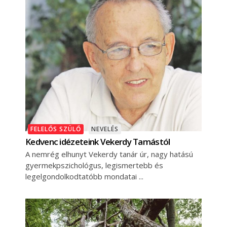
FELELŐS SZÜLŐ
NEVELÉS
Kedvenc idézeteink Vekerdy Tamástól
A nemrég elhunyt Vekerdy tanár úr, nagy hatású
gyermekpszichológus, legismertebb és
legelgondolkodtatóbb mondatai