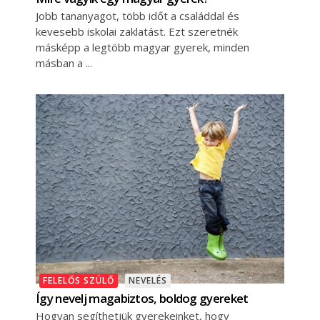
Jobb tananyagot, több időt a családdal és
kevesebb iskolai zaklatást. Ezt szeretnék
másképp a legtöbb magyar gyerek, minden
másban a
FELELŐS SZÜLŐ
NEVELÉS
Így nevelj magabiztos, boldog gyereket
Hogyan segíthetjük gyerekeinket, hogy