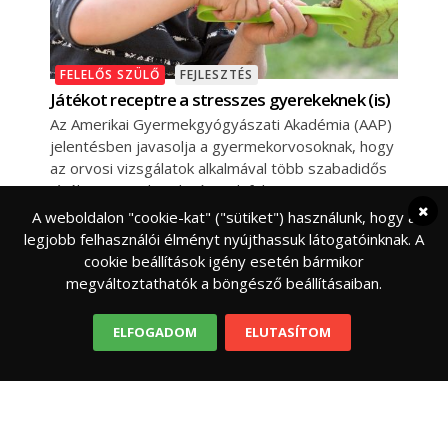
FELELŐS SZÜLŐ
FEJLESZTÉS
Játékot receptre a stresszes gyerekeknek (is)
Az Amerikai Gyermekgyógyászati Akadémia (AAP)
jelentésben javasolja a gyermekorvosoknak, hogy
az orvosi vizsgálatok alkalmával több szabadidős
játékot javasoljanak, „írjanak fel”
A weboldalon "cookie-kat" ("sütiket") használunk, hogy a
legjobb felhasználói élményt nyújthassuk látogatóinknak. A
cookie beállítások igény esetén bármikor
megváltoztathatók a böngésző beállításaiban.
ELFOGADOM
ELUTASÍTOM