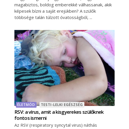
magabiztos, boldog emberekké válhassanak, akik
képesek bízni a saját erejükben? A szülők
többsége talán túlzott óvatosságból,
ÉLETMÓD
TESTI-LELKI EGÉSZSÉG
RSV: a vírus, amit a kisgyerekes szülőknek
fontos ismerni
Az RSV (respiratory syncytal virus) náthás