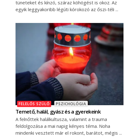
tüneteket és kínzó, száraz köhögést is okoz. Az
egyik leggyakoribb légúti kórokozó az őszi-téli
FELELŐS SZÜLŐ
PSZICHOLÓGIA
Temető, halál, gyász és a gyerekeink
A felnőttek halálkultusza, valamint a trauma
feldolgozása a mai napig kényes téma. Noha
mindenki vesztett már el rokont, barátot, mégis