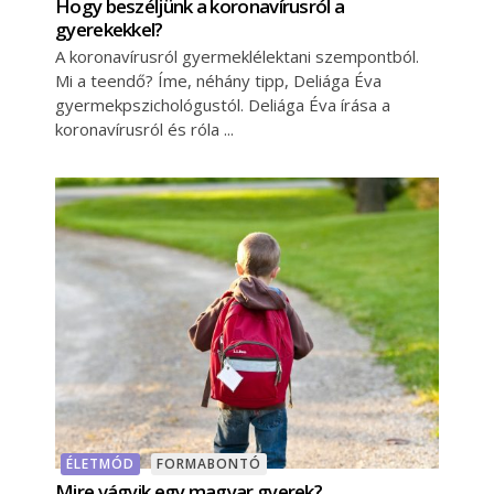
Hogy beszéljünk a koronavírusról a
gyerekekkel?
A koronavírusról gyermeklélektani szempontból.
Mi a teendő? Íme, néhány tipp, Deliága Éva
gyermekpszichológustól. Deliága Éva írása a
koronavírusról és róla
ÉLETMÓD
FORMABONTÓ
Mire vágyik egy magyar gyerek?