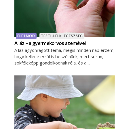
ÉLETMÓD
TESTI-LELKI EGÉSZSÉG
A láz – a gyermekorvos szemével
A láz agyonrágott téma, mégis minden nap érzem,
hogy kellene erről is beszélnünk, mert sokan,
sokféleképp gondolkodnak róla, és a