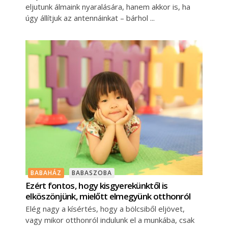
eljutunk álmaink nyaralására, hanem akkor is, ha
úgy állítjuk az antennáinkat – bárhol
BABAHÁZ
BABASZOBA
Ezért fontos, hogy kisgyerekünktől is
elköszönjünk, mielőtt elmegyünk otthonról
Elég nagy a kísértés, hogy a bölcsiből eljövet,
vagy mikor otthonról indulunk el a munkába, csak