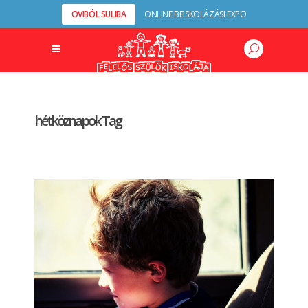
OVIBÓL SULIBA
ONLINE BEISKOLÁZÁSI EXPO
hétköznapok Tag