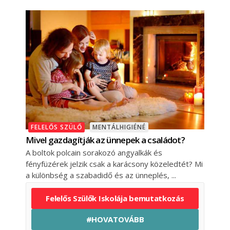
FELELŐS SZÜLŐ
MENTÁLHIGIÉNÉ
Mivel gazdagítják az ünnepek a családot?
A boltok polcain sorakozó angyalkák és
fényfüzérek jelzik csak a karácsony közeledtét? Mi
a különbség a szabadidő és az ünneplés,
Felelős Szülők Iskolája bemutatkozás
#HOVATOVÁBB