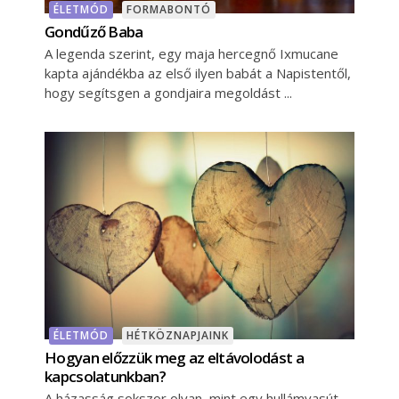
ÉLETMÓD
FORMABONTÓ
Gondűző Baba
A legenda szerint, egy maja hercegnő Ixmucane
kapta ajándékba az első ilyen babát a Napistentől,
hogy segítsgen a gondjaira megoldást
ÉLETMÓD
HÉTKÖZNAPJAINK
Hogyan előzzük meg az eltávolodást a
kapcsolatunkban?
A házasság sokszor olyan, mint egy hullámvasút.