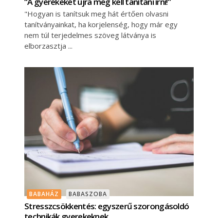
“A gyerekeket újra meg kell tanítani írni!”
"Hogyan is tanítsuk meg hát értően olvasni
tanítványainkat, ha korjelenség, hogy már egy
nem túl terjedelmes szöveg látványa is
elborzasztja
BABAHÁZ
BABASZOBA
Stresszcsökkentés: egyszerű szorongásoldó
technikák gyerekeknek