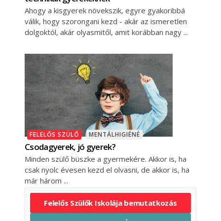
Ahogy a kisgyerek növekszik, egyre gyakoribbá
válik, hogy szorongani kezd - akár az ismeretlen
dolgoktól, akár olyasmitől, amit korábban nagy
FELELŐS SZÜLŐ
MENTÁLHIGIÉNÉ
Csodagyerek, jó gyerek?
Minden szülő büszke a gyermekére. Akkor is, ha
csak nyolc évesen kezd el olvasni, de akkor is, ha
már három
Felelős Szülők Iskolája bemutatkozás