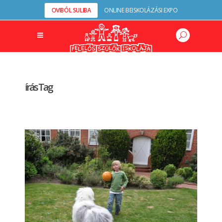
OVIBÓL SULIBA
ONLINE BEISKOLÁZÁSI EXPO
írás Tag