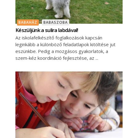
BABAHÁZ
BABASZOBA
Készüljünk a sulira labdával!
Az iskolafelkészítő foglalkozások kapcsán
leginkább a különböző feladatlapok kitöltése jut
eszünkbe. Pedig a mozgásos gyakorlatok, a
szem-kéz koordináció fejlesztése, az