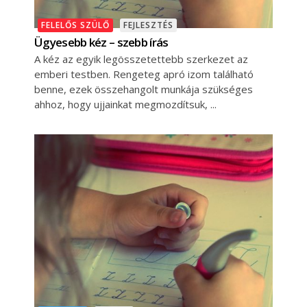
FELELŐS SZÜLŐ
FEJLESZTÉS
Ügyesebb kéz – szebb írás
A kéz az egyik legösszetettebb szerkezet az
emberi testben. Rengeteg apró izom található
benne, ezek összehangolt munkája szükséges
ahhoz, hogy ujjainkat megmozdítsuk,