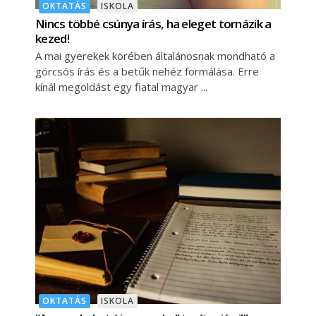
OKTATÁS
ISKOLA
Nincs többé csúnya írás, ha eleget tornázik a
kezed!
A mai gyerekek körében általánosnak mondható a
görcsös írás és a betűk nehéz formálása. Erre
kínál megoldást egy fiatal magyar
OKTATÁS
ISKOLA