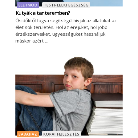
ÉLETMÓD
TESTI-LELKI EGÉSZSÉG
Kutyák a tanteremben?
Ősidőktől fogva segítségül hívjuk az állatokat az
élet sok területén. Hol az erejüket, hol jobb
érzékszerveiket, ügyességüket használjuk,
máskor azért
BABAHÁZ
KORAI FEJLESZTÉS