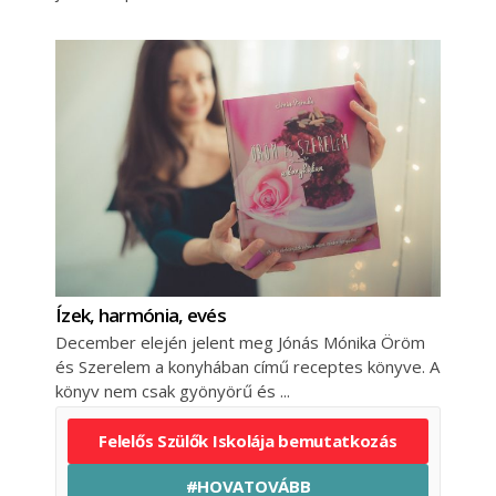
Ízek, harmónia, evés
December elején jelent meg Jónás Mónika Öröm
és Szerelem a konyhában című receptes könyve. A
könyv nem csak gyönyörű és
Felelős Szülők Iskolája bemutatkozás
#HOVATOVÁBB