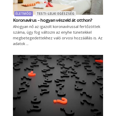
ÉLETMÓD
TESTI-LELKI EGÉSZSÉG
Koronavírus – hogyan vészeld át otthon?
Ahogyan nő az igazolt koronavírussal fertőzöttek
száma, úgy fog változni az enyhe tünetekkel
megbetegedettekhez való orvosi hozzáállás is. Az
adatok