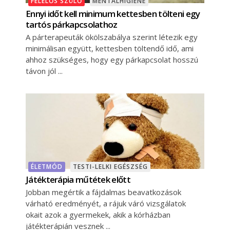
FELELŐS SZÜLŐ
MENTÁLHIGIÉNÉ
Ennyi időt kell minimum kettesben tölteni egy
tartós párkapcsolathoz
A párterapeuták ökölszabálya szerint létezik egy
minimálisan együtt, kettesben töltendő idő, ami
ahhoz szükséges, hogy egy párkapcsolat hosszú
távon jól
ÉLETMÓD
TESTI-LELKI EGÉSZSÉG
Játékterápia műtétek előtt
Jobban megértik a fájdalmas beavatkozások
várható eredményét, a rájuk váró vizsgálatok
okait azok a gyermekek, akik a kórházban
játékterápián vesznek