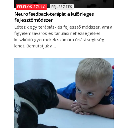
FELELŐS SZÜLŐ
FEJLESZTÉS
Neurofeedback-terápia: a különleges
fejlesztőmódszer
Létezik egy terápiás- és fejlesztő módszer, ami a
figyelemzavaros és tanulási nehézségekkel
küszködő gyermekek számára óriási segítség
lehet. Bemutatjuk a