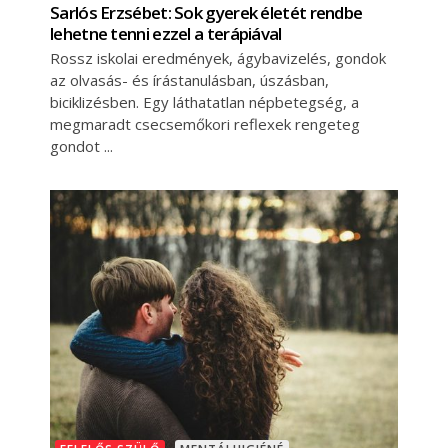
Sarlós Erzsébet: Sok gyerek életét rendbe
lehetne tenni ezzel a terápiával
Rossz iskolai eredmények, ágybavizelés, gondok
az olvasás- és írástanulásban, úszásban,
biciklizésben. Egy láthatatlan népbetegség, a
megmaradt csecsemőkori reflexek rengeteg
gondot