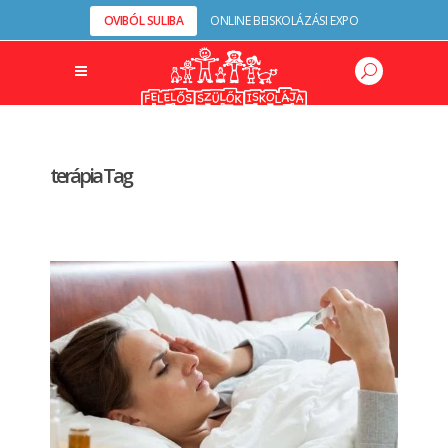
OVIBÓL SULIBA
ONLINE BEISKOLÁZÁSI EXPO
terápia Tag