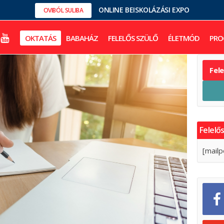
ONLINE BEISKOLÁZÁSI EXPO
OVIBÓL SULIBA
OKTATÁS
BABAHÁZ
FELELŐS SZÜLŐ
ÉLETMÓD
PRO
Fel
Felelős
[mailp