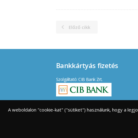
Előző cikk
Bankkártyás fizetés
Szolgáltató: CIB Bank Zrt.
Elfogadott kártyák:
A weboldalon "cookie-kat" ("sütiket") használunk, hogy a leg
Vásárlói tájékoztató
|
GY.I.K.