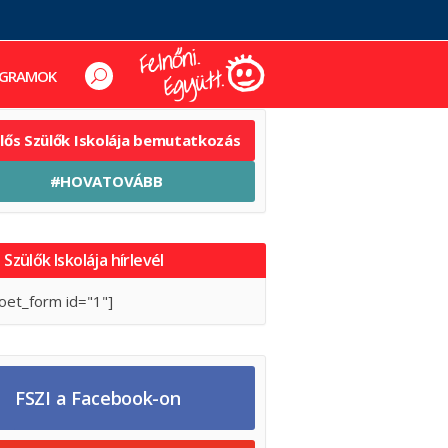
GRAMOK
elős Szülők Iskolája bemutatkozás
#HOVATOVÁBB
 Szülők Iskolája hírlevél
oet_form id="1"]
FSZI a Facebook-on