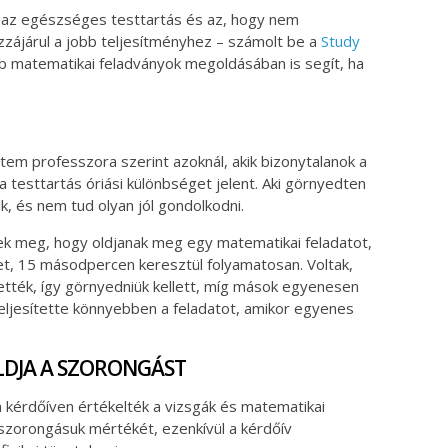
 az egészséges testtartás és az, hogy nem
zzájárul a jobb teljesítményhez – számolt be a
Study
b matematikai feladványok megoldásában is segít, ha
etem professzora szerint azoknál, akik bizonytalanok a
 testtartás óriási különbséget jelent. Aki görnyedten
, és nem tud olyan jól gondolkodni.
ek meg, hogy oldjanak meg egy matematikai feladatot,
et, 15 másodpercen keresztül folyamatosan. Voltak,
tették, így görnyedniük kellett, míg mások egyenesen
teljesítette könnyebben a feladatot, amikor egyenes
LDJA A SZORONGÁST
 kérdőíven értékelték a vizsgák és matematikai
 szorongásuk mértékét, ezenkívül a kérdőív