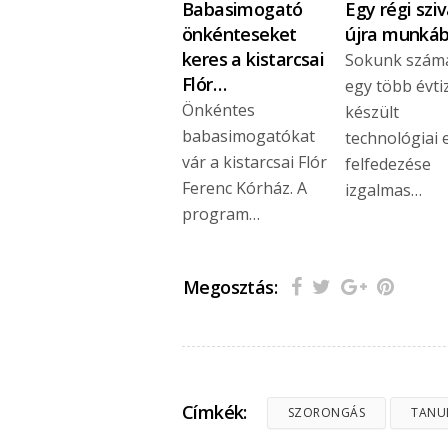
Babasimogató
Egy régi szi
önkénteseket
újra munká
keres a kistarcsai
Sokunk szám
Flór…
egy több évti
Önkéntes
készült
babasimogatókat
technológiai 
vár a kistarcsai Flór
felfedezése
Ferenc Kórház. A
izgalmas…
program…
Megosztás:
Címkék:
SZORONGÁS
TANU