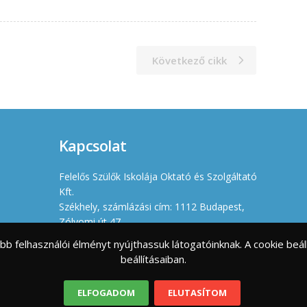
Következő cikk
Kapcsolat
Felelős Szülők Iskolája Oktató és Szolgáltató
Kft.
Székhely, számlázási cím: 1112 Budapest,
Zólyomi út 47.
Iroda: 1114 Budapest, Villányi út 11-13.
jobb felhasználói élményt nyújthassuk látogatóinknak. A cookie b
Cégjegyzékszám: 01 09 966630
beállításaiban.
Adószám: 23461176-2-43
info@felelosszulokiskolaja.hu
ELFOGADOM
ELUTASÍTOM