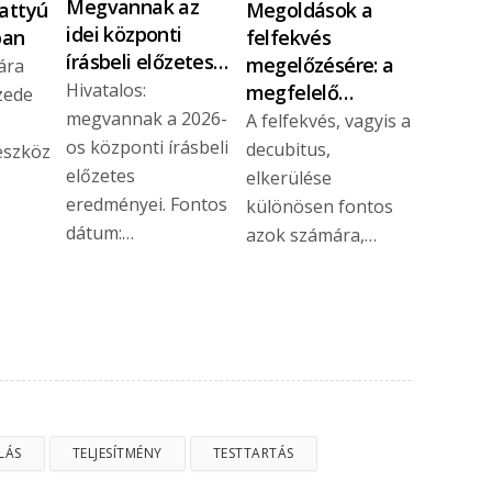
Megvannak az
vattyú
Megoldások a
idei központi
ban
felfekvés
írásbeli előzetes…
megelőzésére: a
ára
Hivatalos:
megfelelő…
zede
megvannak a 2026-
A felfekvés, vagyis a
os központi írásbeli
decubitus,
eszköz
előzetes
elkerülése
eredményei. Fontos
különösen fontos
dátum:…
azok számára,…
LÁS
TELJESÍTMÉNY
TESTTARTÁS