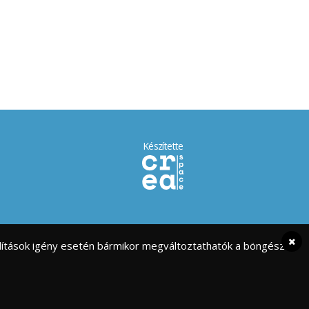
Készítette
eállítások igény esetén bármikor megváltoztathatók a böngésző