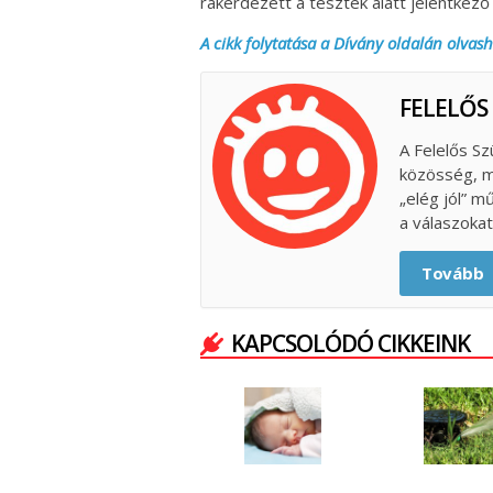
rákérdezett a tesztek alatt jelentkező f
A cikk folytatása a Dívány oldalán olvash
FELELŐS
A Felelős Sz
közösség, m
„elég jól” m
a válaszokat
Tovább
KAPCSOLÓDÓ CIKKEINK