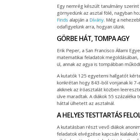
Egy nemrég készült tanulmány szerint
görnyedünk az asztal fölé, nagyban ho
Finds
alapján a
Dívány
. Még a nehezeb
odafigyelünk arra, hogyan ülünk.
GÖRBE HÁT, TOMPA AGY
Erik Peper, a San Francisco Állami Egy
matematikai feladatok megoldásában, a
ül, annak az agya is tompábban működik
A kutatók 125 egyetemi hallgatót kért
konkrétan hogy 843-ból vonjanak ki 7-
akiknek az íróasztalát közben leeresz
ülve maradtak. A diákok 55 százaléka 
háttal ülhetett az asztalnál.
A HELYES TESTTARTÁS FELO
A kutatásban részt vevő diákok anonim
feladatok elvégzése kapcsán kialakuló