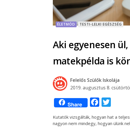
ÉLETMÓD
TESTI-LELKI EGÉSZSÉG
Aki egyenesen ül
matekpélda is k
Felelős Szülők Iskolája
2019. augusztus 8. csütört
Facebo
Twit
Share
Kutatók vizsgálták, hogyan hat a telj
nagyon nem mindegy, hogyan ülünk nek