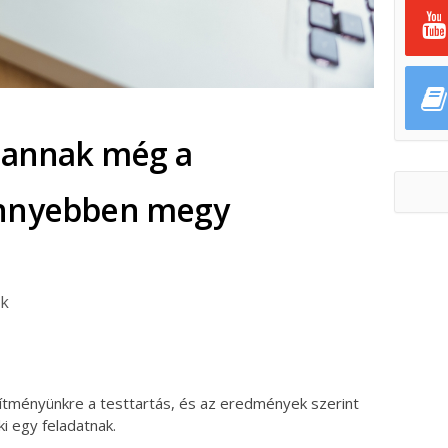
, annak még a
önnyebben megy
ök
ok
ter
esítményünkre a testtartás, és az eredmények szerint
i egy feladatnak.