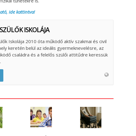
izikai tünetekre is.
ató, ide kattintva!
 SZÜLŐK ISKOLÁJA
ülők Iskolája 2010 óta működő aktív szakmai és civil
ely keretén belül az ideális gyermeknevelésre, az
űködő családra és a felelős szülői attitűdre keressük
.