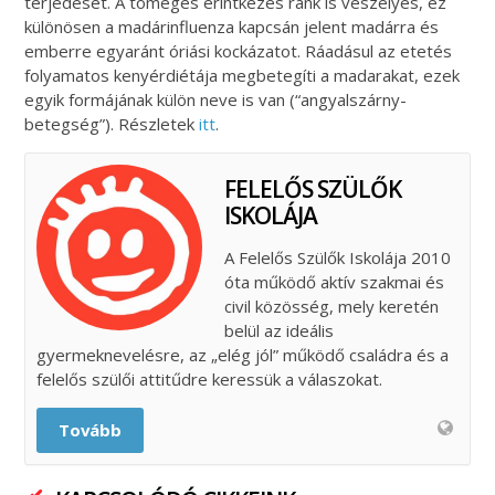
terjedését. A tömeges érintkezés ránk is veszélyes, ez
különösen a madárinfluenza kapcsán jelent madárra és
emberre egyaránt óriási kockázatot. Ráadásul az etetés
folyamatos kenyérdiétája megbetegíti a madarakat, ezek
egyik formájának külön neve is van (“angyalszárny-
betegség”). Részletek
itt
.
FELELŐS SZÜLŐK
ISKOLÁJA
A Felelős Szülők Iskolája 2010
óta működő aktív szakmai és
civil közösség, mely keretén
belül az ideális
gyermeknevelésre, az „elég jól” működő családra és a
felelős szülői attitűdre keressük a válaszokat.
Tovább