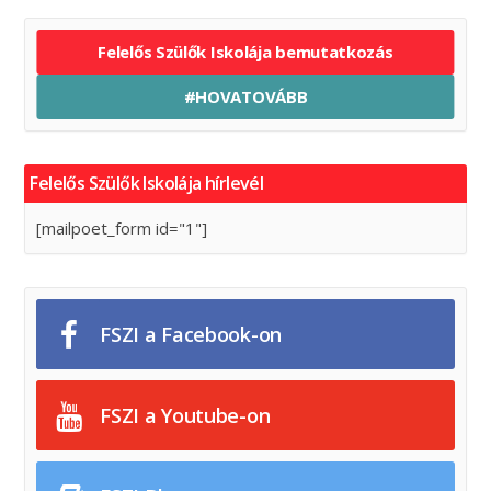
Felelős Szülők Iskolája bemutatkozás
#HOVATOVÁBB
Felelős Szülők Iskolája hírlevél
[mailpoet_form id="1"]
FSZI a Facebook-on
FSZI a Youtube-on