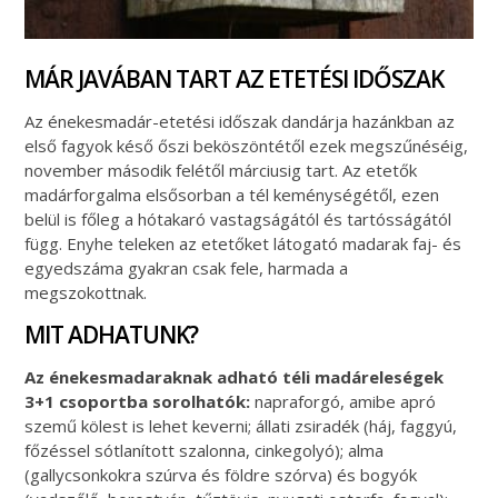
MÁR JAVÁBAN TART AZ ETETÉSI IDŐSZAK
Az énekesmadár-etetési időszak dandárja hazánkban az
első fagyok késő őszi beköszöntétől ezek megszűnéséig,
november második felétől márciusig tart. Az etetők
madárforgalma elsősorban a tél keménységétől, ezen
belül is főleg a hótakaró vastagságától és tartósságától
függ. Enyhe teleken az etetőket látogató madarak faj- és
egyedszáma gyakran csak fele, harmada a
megszokottnak.
MIT ADHATUNK?
Az énekesmadaraknak adható téli madáreleségek
3+1 csoportba sorolhatók:
napraforgó, amibe apró
szemű kölest is lehet keverni; állati zsiradék (háj, faggyú,
főzéssel sótlanított szalonna, cinkegolyó); alma
(gallycsonkokra szúrva és földre szórva) és bogyók