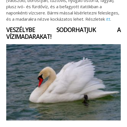
(vadszőlő, borostyán, tűztövis, nyugati ostorfa, fagyal);
plusz ivó- és fürdővíz, és a befagyott itatókban a
naponkénti vízcsere. Bármi mással kísérletezni felesleges,
és a madarakra nézve kockázatos lehet. Részletek
itt
.
VESZÉLYBE SODORHATJUK A
VÍZIMADARAKAT!