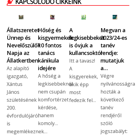
KAPCSOLÓDÓ CIKKEINK
Állatszeretet
Hőség és
A
Megvan a
Ünnep és
kisgyermekek:
legkisebbeket
2023/24-es
Nevelőszülők
10 fontos
is óvjuk a
tanév
Napja az
tanács
kullancsoktól
rendje:
Állatkertben
kánikula
mutatjuk
Itt a tavasz!
idejére
a…
Az alapító
A
A hőség a
Végre
igazgató,
kisgyerekek,
legkisebbeknél
nyilvánosságra
Xántus
akik épp
nem csupán
hozták a
János
most
komfortérzet
következő
születésének
fedezik fel…
kérdése,
tanév
200.
hanem
rendjéről
évfordulójáról
komoly…
szóló
is
jogszabályt:
megemlékeznek…