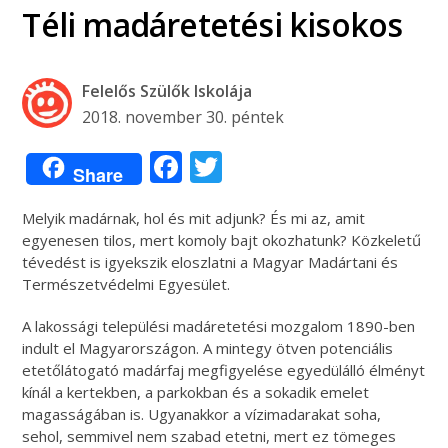
Téli madáretetési kisokos
Felelős Szülők Iskolája
2018. november 30. péntek
Facebook
Twitter
Share
Melyik madárnak, hol és mit adjunk? És mi az, amit
egyenesen tilos, mert komoly bajt okozhatunk? Közkeletű
tévedést is igyekszik eloszlatni a Magyar Madártani és
Természetvédelmi Egyesület.
A lakossági települési madáretetési mozgalom 1890-ben
indult el Magyarországon. A mintegy ötven potenciális
etetőlátogató madárfaj megfigyelése egyedülálló élményt
kínál a kertekben, a parkokban és a sokadik emelet
magasságában is. Ugyanakkor a vízimadarakat soha,
sehol, semmivel nem szabad etetni, mert ez tömeges