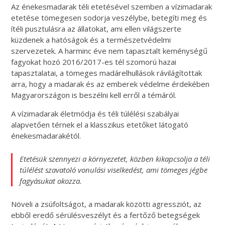
Az énekesmadarak téli etetésével szemben a vízimadarak
etetése tömegesen sodorja veszélybe, betegíti meg és
ítéli pusztulásra az állatokat, ami ellen világszerte
küzdenek a hatóságok és a természetvédelmi
szervezetek. A harminc éve nem tapasztalt keménységű
fagyokat hozó 2016/2017-es tél szomorú hazai
tapasztalatai, a tömeges madárelhullások rávilágítottak
arra, hogy a madarak és az emberek védelme érdekében
Magyarországon is beszélni kell erről a témáról.
A vízimadarak életmódja és téli túlélési szabályai
alapvetően térnek el a klasszikus etetőket látogató
énekesmadarakétól.
Etetésük szennyezi a környezetet, közben kikapcsolja a téli
túlélést szavatoló vonulási viselkedést, ami tömeges jégbe
fagyásukat okozza.
Növeli a zsúfoltságot, a madarak közötti agressziót, az
ebből eredő sérülésveszélyt és a fertőző betegségek