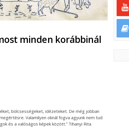
 most minden korábbinál
ok
ter
 Igéket, bölcsességeket, idézeteket. De még jobban
 megértésre. Valamilyen oknál fogva agyunk nem tud
lgok és a valóságos képek között.” Tihanyi Rita