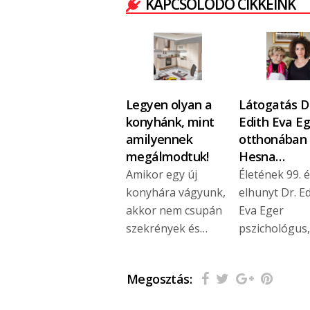
KAPCSOLÓDÓ CIKKEINK
Legyen olyan a
Látogatás Dr
konyhánk, mint
Edith Eva Eg
amilyennek
otthonában 
megálmodtuk!
Hesna…
Amikor egy új
Életének 99. 
konyhára vágyunk,
elhunyt Dr. E
akkor nem csupán
Eva Eger
szekrények és…
pszichológus,
Megosztás: