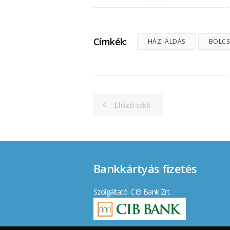
Címkék:
HÁZI ÁLDÁS
BÖLCS
Előző cikk
Bankkártyás fizetés
Szolgáltató: CIB Bank Zrt.