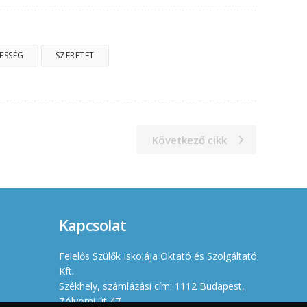
ESSÉG
SZERETET
Következő cikk
Kapcsolat
Felelős Szülők Iskolája Oktató és Szolgáltató
Kft.
Székhely, számlázási cím: 1112 Budapest,
Zólyomi út 47.