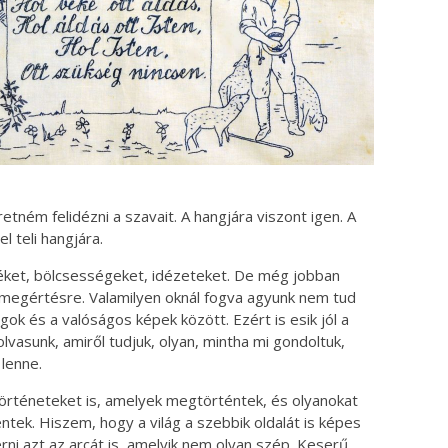
ném felidézni a szavait. A hangjára viszont igen. A
l teli hangjára.
Igéket, bölcsességeket, idézeteket. De még jobban
 megértésre. Valamilyen oknál fogva agyunk nem tud
lgok és a valóságos képek között. Ezért is esik jól a
lvasunk, amiről tudjuk, olyan, mintha mi gondoltuk,
lenne.
örténeteket is, amelyek megtörténtek, és olyanokat
tek. Hiszem, hogy a világ a szebbik oldalát is képes
ni azt az arcát is, amelyik nem olyan szép. Keserű,