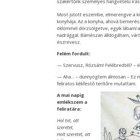
szakértőnk személyes hangvételű írás
Most jutott eszembe, elmerengve a k
konyhája. Az a konyha, ahová bemeré
öklömmel dörzsölgetve, egyik lábamra
nadrággal. Bámészan álldogáltam, vá
észrevesz.
Felém fordult:
— Szervusz, Rózsám! Felébredtél? – é
— Aha… – dünnyögtem álmosan – Ez mics
feliratos kékfestő terítőre mutattam.
A mai napig
emlékszem a
feliratára:
Hol hit, ott
szeretet,
Holt szeretet, ott