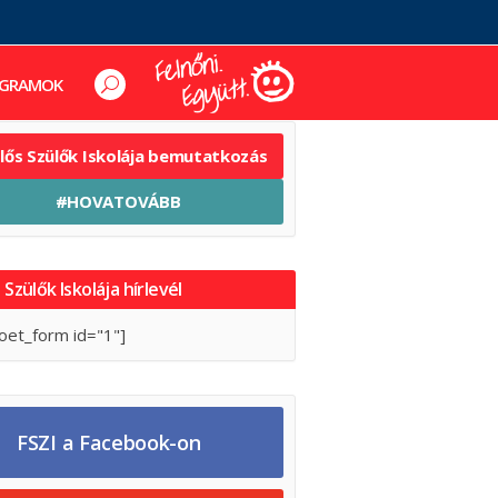
GRAMOK
elős Szülők Iskolája bemutatkozás
#HOVATOVÁBB
 Szülők Iskolája hírlevél
oet_form id="1"]
FSZI a Facebook-on