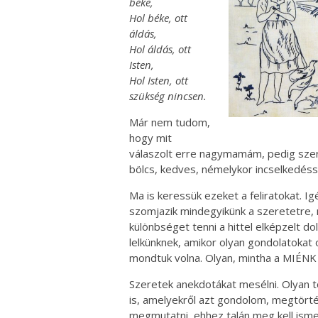
béke,
Hol béke, ott
áldás,
Hol áldás, ott
Isten,
Hol Isten, ott
szükség nincsen.
Már nem tudom,
hogy mit
válaszolt erre nagymamám, pedig szeret
bölcs, kedves, némelykor incselkedésse
Ma is keressük ezeket a feliratokat. 
szomjazik mindegyikünk a szeretetre,
különbséget tenni a hittel elképzelt do
lelkünknek, amikor olyan gondolatokat o
mondtuk volna. Olyan, mintha a MIÉNK 
Szeretek anekdotákat mesélni. Olyan t
is, amelyekről azt gondolom, megtörtén
megmutatni, ehhez talán meg kell ismer