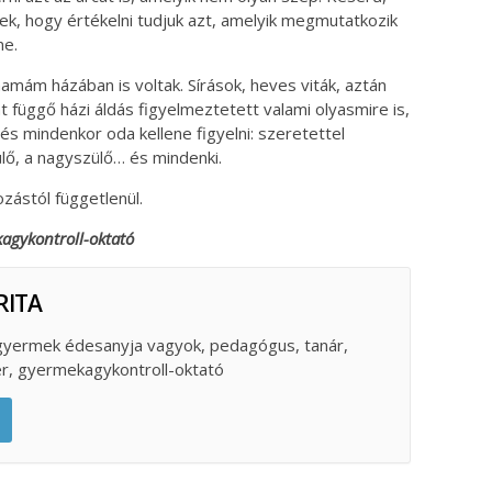
ezek, hogy értékelni tudjuk azt, amelyik megmutatkozik
ne.
mám házában is voltak. Sírások, heves viták, aztán
t függő házi áldás figyelmeztetett valami olyasmire is,
és mindenkor oda kellene figyelni: szeretettel
ülő, a nagyszülő… és mindenki.
ozástól függetlenül.
agykontroll-oktató
RITA
 gyermek édesanyja vagyok, pedagógus, tanár,
er, gyermekagykontroll-oktató