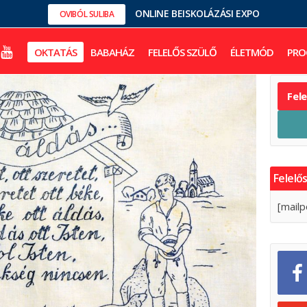
ONLINE BEISKOLÁZÁSI EXPO
OVIBÓL SULIBA
OKTATÁS
BABAHÁZ
FELELŐS SZÜLŐ
ÉLETMÓD
PRO
Fel
Felelős
[mailp