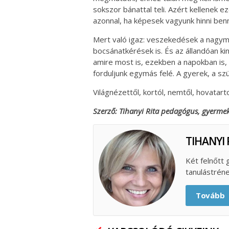
sokszor bánattal teli. Azért kellenek 
azonnal, ha képesek vagyunk hinni ben
Mert való igaz: veszekedések a nagyma
bocsánatkérések is. És az állandóan kin
amire most is, ezekben a napokban is, 
forduljunk egymás felé. A gyerek, a sz
Világnézettől, kortól, nemtől, hovatart
Szerző: Tihanyi Rita pedagógus, gyermek
TIHANYI 
Két felnőtt
tanulástrén
Tovább