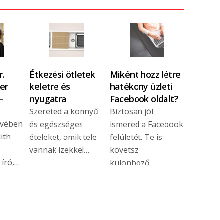
.
Étkezési ötletek
Miként hozz létre
er
keletre és
hatékony üzleti
-
nyugatra
Facebook oldalt?
Szereted a könnyű
Biztosan jól
évében
és egészséges
ismered a Facebook
dith
ételeket, amik tele
felületét. Te is
vannak ízekkel…
követsz
 író,…
különböző…