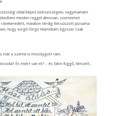
a.
özösségi oldal képes bölcsességein, nagymamám
szkedtem minden reggel álmosan, szemeimet
 rátekeredett, másikon térdig felcsúszott pizsama
rtam, hogy sürgő-forgó Mamókám egyszer csak
s már a szeme is mosolygott rám.
oda? És miért van itt? – és falon függő, hímzett,