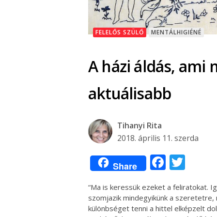
FELELŐS SZÜLŐ
MENTÁLHIGIÉNÉ
A házi áldás, ami
aktuálisabb
Tihanyi Rita
2018. április 11. szerda
Facebo
Twit
Share
“Ma is keressük ezeket a feliratokat.
szomjazik mindegyikünk a szeretetre,
különbséget tenni a hittel elképzelt do