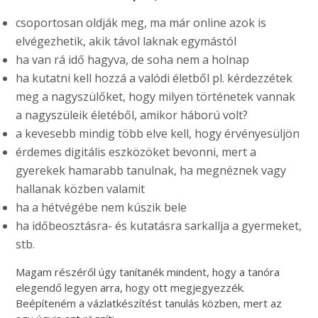
csoportosan oldják meg, ma már online azok is
elvégezhetik, akik távol laknak egymástól
ha van rá idő hagyva, de soha nem a holnap
ha kutatni kell hozzá a valódi életből pl. kérdezzétek
meg a nagyszülőket, hogy milyen történetek vannak
a nagyszüleik életéből, amikor háború volt?
a kevesebb mindig több elve kell, hogy érvényesüljön
érdemes digitális eszközöket bevonni, mert a
gyerekek hamarabb tanulnak, ha megnéznek vagy
hallanak közben valamit
ha a hétvégébe nem kúszik bele
ha időbeosztásra- és kutatásra sarkallja a gyermeket,
stb.
Magam részéről úgy tanítanék mindent, hogy a tanóra
elegendő legyen arra, hogy ott megjegyezzék.
Beépíteném a vázlatkészítést tanulás közben, mert az