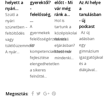
helyett a
gyerektől?
előtt - Mi
Az AI helye
nyári…
-
vár még
a
felelősség,
ránk a…
tanulásban
Szülő a
…
- új
Hol is
nyári
podcast
A
tartunk a
szünetben –
Az új
gyermekek
középiskolai
feltöltődés
adásban
felelősségérzetének
felvételi
vagy
egy
és
eljárásban?
túlélőüzemmód?
gimnázium
kompetenciaérzetének
Most már
A nyár…
igazgatójával
fejlesztése
mindenki…
és a
elengedhetetlen
diákjával…
a sikeres
felnőtté…
Megosztás: