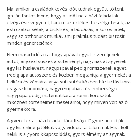
Ma, amikor a családok kevés időt tudnak együtt tölteni,
igazán fontos lenne, hogy az időt ne a házi feladatok
elvégzése vegye el, hanem az értékes beszélgetések, az
esti családi séták, a biciklizés, a labdázás, a közös játék,
vagy az otthonunk munkái, ami praktikus tudást biztosít
minden generációnak.
Nem marad idő arra, hogy apával együtt szereljenek
autót, anyával süssék a süteményt, nagyinak átvigyenek
egy kis húslevest, nagypapával pedig römizzenek egyet.
Pedig apa autószerelés közben megtanítja a gyermekét a
fizikára és kémiára; anya süti sütés közben háztartástanra
és gasztronómiára, nagyi empátiára és emberségre;
nagypapa pedig matematikára a römin keresztül,
miközben történelmet mesél arról, hogy milyen volt az ő
gyermekkora.
A gyerekek a „házi feladat-fáradtságot” gyorsan oldják
egy kis online játékkal, vagy videós tartalommal. Hisz kell
nekik is a gyors kikapcsolódás, gyors élmény az agynak.