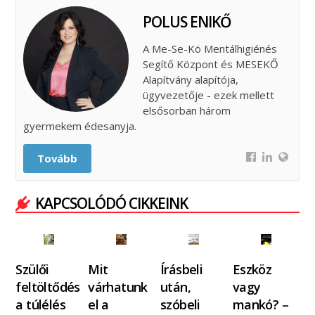
POLUS ENIKŐ
A Me-Se-Kö Mentálhigiénés
Segítő Központ és MESEKŐ
Alapítvány alapítója,
ügyvezetője - ezek mellett
elsősorban három
gyermekem édesanyja.
Tovább
KAPCSOLÓDÓ CIKKEINK
Szülői
Mit
Írásbeli
Eszköz
feltöltődés
várhatunk
után,
vagy
a túlélés
el a
szóbeli
mankó? –