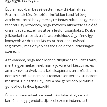
agy úgyis azt rögzíti.
Épp a napokban beszélgettem egy diákkal, aki az
Erasmusnak köszönhetően külföldön tanul fél évig.
Áradozott arról, hogy mennyire fantasztikus, hogy minden
tanórát úgy kezdenek, hogy közösen átismétlik az előző
óra anyagát, ezzel rögzítve a legfontosabbakat. Közben
jelképeket rajzolnak a vázlatpontokhoz. Úgy tűnik, így
könnyebb az órai tanulás és otthon lehet mással
foglalkozni, más egyéb hasznos dologban jártasságot
szerezni.
Azt kívánom, hogy még időben tudjunk ezen változtatni,
mert a gyermekeinknek már a jövőre kell készülnie, és
amit az iskolai évek alatt kell elsajátítani, arra később már
nem lesz idő. De nem házi feladatokon keresztül, hanem
másként. De csakis úgy, ami a mai generáció praktikus
gondolkodásához igazodik!
Én most nem adnék senkinek házi feladatot, de azt
kérném, hogy gondolkodjunk el ezen mindannyian!