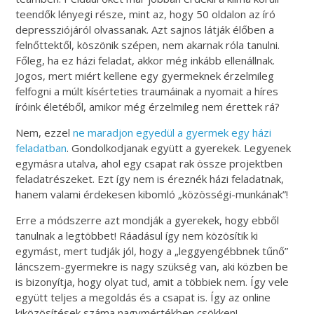
teendők lényegi része, mint az, hogy 50 oldalon az író
depressziójáról olvassanak. Azt sajnos látják élőben a
felnőttektől, köszönik szépen, nem akarnak róla tanulni.
Főleg, ha ez házi feladat, akkor még inkább ellenállnak.
Jogos, mert miért kellene egy gyermeknek érzelmileg
felfogni a múlt kísérteties traumáinak a nyomait a híres
íróink életéből, amikor még érzelmileg nem érettek rá?
Nem, ezzel
ne maradjon egyedül a gyermek egy házi
feladatban
. Gondolkodjanak együtt a gyerekek. Legyenek
egymásra utalva, ahol egy csapat rak össze projektben
feladatrészeket. Ezt így nem is éreznék házi feladatnak,
hanem valami érdekesen kibomló „közösségi-munkának”!
Erre a módszerre azt mondják a gyerekek, hogy ebből
tanulnak a legtöbbet! Ráadásul így nem közösítik ki
egymást, mert tudják jól, hogy a „leggyengébbnek tűnő”
láncszem-gyermekre is nagy szükség van, aki közben be
is bizonyítja, hogy olyat tud, amit a többiek nem. Így vele
együtt teljes a megoldás és a csapat is. Így az online
kiközösítések száma nagymértékben csökken!