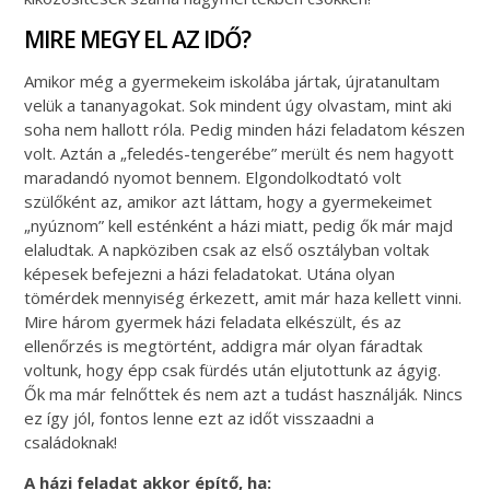
MIRE MEGY EL AZ IDŐ?
Amikor még a gyermekeim iskolába jártak, újratanultam
velük a tananyagokat. Sok mindent úgy olvastam, mint aki
soha nem hallott róla. Pedig minden házi feladatom készen
volt. Aztán a „feledés-tengerébe” merült és nem hagyott
maradandó nyomot bennem. Elgondolkodtató volt
szülőként az, amikor azt láttam, hogy a gyermekeimet
„nyúznom” kell esténként a házi miatt, pedig ők már majd
elaludtak. A napköziben csak az első osztályban voltak
képesek befejezni a házi feladatokat. Utána olyan
tömérdek mennyiség érkezett, amit már haza kellett vinni.
Mire három gyermek házi feladata elkészült, és az
ellenőrzés is megtörtént, addigra már olyan fáradtak
voltunk, hogy épp csak fürdés után eljutottunk az ágyig.
Ők ma már felnőttek és nem azt a tudást használják. Nincs
ez így jól, fontos lenne ezt az időt visszaadni a
családoknak!
A házi feladat akkor építő, ha: