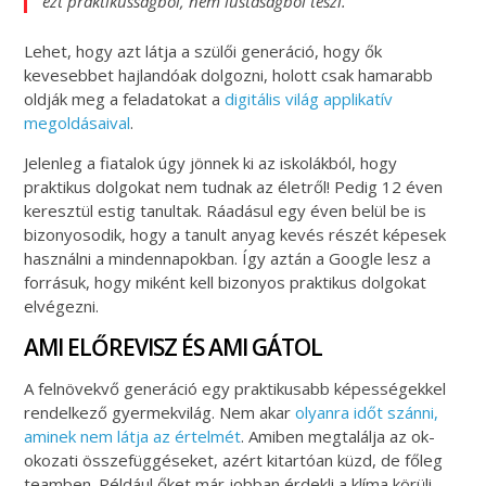
ezt praktikusságból, nem lustaságból teszi.
Lehet, hogy azt látja a szülői generáció, hogy ők
kevesebbet hajlandóak dolgozni, holott csak hamarabb
oldják meg a feladatokat a
digitális világ applikatív
megoldásaival
.
Jelenleg a fiatalok úgy jönnek ki az iskolákból, hogy
praktikus dolgokat nem tudnak az életről! Pedig 12 éven
keresztül estig tanultak. Ráadásul egy éven belül be is
bizonyosodik, hogy a tanult anyag kevés részét képesek
használni a mindennapokban. Így aztán a Google lesz a
forrásuk, hogy miként kell bizonyos praktikus dolgokat
elvégezni.
AMI ELŐREVISZ ÉS AMI GÁTOL
A felnövekvő generáció egy praktikusabb képességekkel
rendelkező gyermekvilág. Nem akar
olyanra időt szánni,
aminek nem látja az értelmét
. Amiben megtalálja az ok-
okozati összefüggéseket, azért kitartóan küzd, de főleg
teamben. Például őket már jobban érdekli a klíma körüli