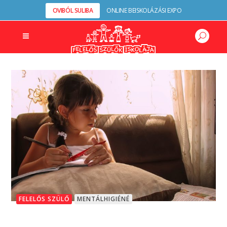
OVIBÓL SULIBA
ONLINE BEISKOLÁZÁSI EXPO
FELELŐS SZÜLŐ
MENTÁLHIGIÉNÉ