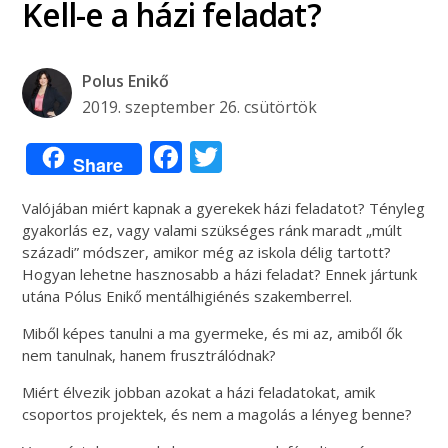
Kell-e a házi feladat?
Polus Enikő
2019. szeptember 26. csütörtök
Facebook
Twitter
Share
Valójában miért kapnak a gyerekek házi feladatot? Tényleg
gyakorlás ez, vagy valami szükséges ránk maradt „múlt
századi” módszer, amikor még az iskola délig tartott?
Hogyan lehetne hasznosabb a házi feladat? Ennek jártunk
utána Pólus Enikő mentálhigiénés szakemberrel.
Miből képes tanulni a ma gyermeke, és mi az, amiből ők
nem tanulnak, hanem frusztrálódnak?
Miért élvezik jobban azokat a házi feladatokat, amik
csoportos projektek, és nem a magolás a lényeg benne?