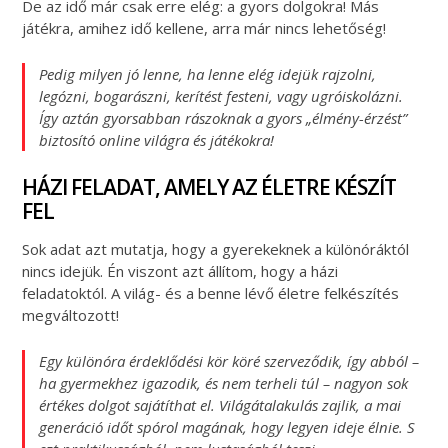
De az idő már csak erre elég: a gyors dolgokra! Más
játékra, amihez idő kellene, arra már nincs lehetőség!
Pedig milyen jó lenne, ha lenne elég idejük rajzolni,
legózni, bogarászni, kerítést festeni, vagy ugróiskolázni.
Így aztán gyorsabban rászoknak a gyors „élmény-érzést”
biztosító online világra és játékokra!
HÁZI FELADAT, AMELY AZ ÉLETRE KÉSZÍT
FEL
Sok adat azt mutatja, hogy a gyerekeknek a különóráktól
nincs idejük. Én viszont azt állítom, hogy a házi
feladatoktól. A világ- és a benne lévő életre felkészítés
megváltozott!
Egy különóra érdeklődési kör köré szerveződik, így abból –
ha gyermekhez igazodik, és nem terheli túl – nagyon sok
értékes dolgot sajátíthat el. Világátalakulás zajlik, a mai
generáció időt spórol magának, hogy legyen ideje élnie. S