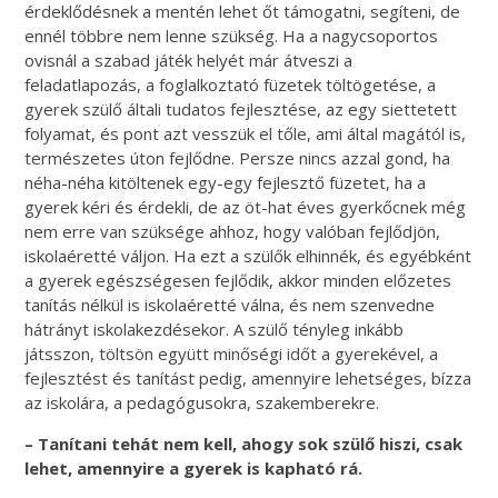
érdeklődésnek a mentén lehet őt támogatni, segíteni, de
ennél többre nem lenne szükség. Ha a nagycsoportos
ovisnál a szabad játék helyét már átveszi a
feladatlapozás, a foglalkoztató füzetek töltögetése, a
gyerek szülő általi tudatos fejlesztése, az egy siettetett
folyamat, és pont azt vesszük el tőle, ami által magától is,
természetes úton fejlődne. Persze nincs azzal gond, ha
néha-néha kitöltenek egy-egy fejlesztő füzetet, ha a
gyerek kéri és érdekli, de az öt-hat éves gyerkőcnek még
nem erre van szüksége ahhoz, hogy valóban fejlődjön,
iskolaéretté váljon. Ha ezt a szülők elhinnék, és egyébként
a gyerek egészségesen fejlődik, akkor minden előzetes
tanítás nélkül is iskolaéretté válna, és nem szenvedne
hátrányt iskolakezdésekor. A szülő tényleg inkább
játsszon, töltsön együtt minőségi időt a gyerekével, a
fejlesztést és tanítást pedig, amennyire lehetséges, bízza
az iskolára, a pedagógusokra, szakemberekre.
– Tanítani tehát nem kell, ahogy sok szülő hiszi, csak
lehet, amennyire a gyerek is kapható rá.