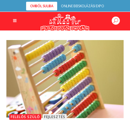
OVIBÓL SULIBA
ONLINE BEISKOLÁZÁSI EXPO
FELELŐS SZÜLŐ
FEJLESZTÉS