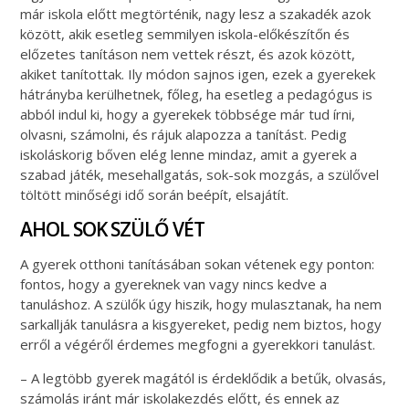
már iskola előtt megtörténik, nagy lesz a szakadék azok
között, akik esetleg semmilyen iskola-előkészítőn és
előzetes tanításon nem vettek részt, és azok között,
akiket tanítottak. Ily módon sajnos igen, ezek a gyerekek
hátrányba kerülhetnek, főleg, ha esetleg a pedagógus is
abból indul ki, hogy a gyerekek többsége már tud írni,
olvasni, számolni, és rájuk alapozza a tanítást. Pedig
iskoláskorig bőven elég lenne mindaz, amit a gyerek a
szabad játék, mesehallgatás, sok-sok mozgás, a szülővel
töltött minőségi idő során beépít, elsajátít.
AHOL SOK SZÜLŐ VÉT
A gyerek otthoni tanításában sokan vétenek egy ponton:
fontos, hogy a gyereknek van vagy nincs kedve a
tanuláshoz. A szülők úgy hiszik, hogy mulasztanak, ha nem
sarkallják tanulásra a kisgyereket, pedig nem biztos, hogy
erről a végéről érdemes megfogni a gyerekkori tanulást.
– A legtöbb gyerek magától is érdeklődik a betűk, olvasás,
számolás iránt már iskolakezdés előtt, és ennek az