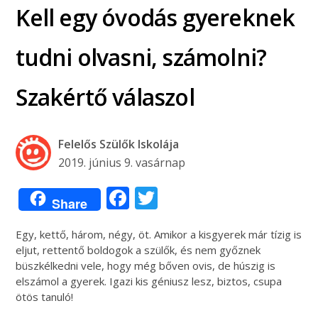
Kell egy óvodás gyereknek
tudni olvasni, számolni?
Szakértő válaszol
Felelős Szülők Iskolája
2019. június 9. vasárnap
Facebook
Twitter
Share
Egy, kettő, három, négy, öt. Amikor a kisgyerek már tízig is
eljut, rettentő boldogok a szülők, és nem győznek
büszkélkedni vele, hogy még bőven ovis, de húszig is
elszámol a gyerek. Igazi kis géniusz lesz, biztos, csupa
ötös tanuló!