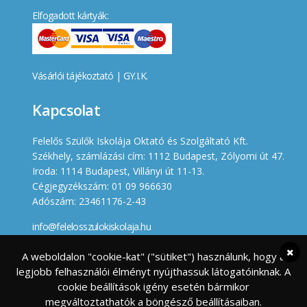
Elfogadott kártyák:
Vásárlói tájékoztató
|
GY.I.K.
Kapcsolat
Felelős Szülők Iskolája Oktató és Szolgáltató Kft.
Székhely, számlázási cím: 1112 Budapest, Zólyomi út 47.
Iroda: 1114 Budapest, Villányi út 11-13.
Cégjegyzékszám: 01 09 966630
Adószám: 23461176-2-43
info@felelosszulokiskolaja.hu
+36 20 358 66 12
A weboldalon "cookie-kat" ("sütiket") használunk, hogy a
legjobb felhasználói élményt nyújthassuk látogatóinknak. A
Készített
cookie beállítások igény esetén bármikor
megváltoztathatók a böngésző beállításaiban.