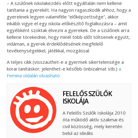
– A szülőnek iskolakezdés előtt egyáltalán nem kellene
tanítania a gyerekét. Ha nagyon ragaszkodik ahhoz, hogy a
gyereknek legyen valamiféle “előképzettsége”, akkor
inkább vigye el egy iskola-előkészítő foglalkozásra – amit
egyébként szoktak élvezni a gyerekek. De a szülőnek arra
kellene törekednie, hogy minél több időt töltsenek együtt,
vidáman, a gyerek érdeklődésének megfelelő
tevékenységekkel, játékkal, mozgással.
A teljes cikk (visszaüthet-e a gyermek sikertelensége a
korai tanításkor; jelenthet-e később önbizalmat stb.)
a
Femina oldalán olvasható.
FELELŐS SZÜLŐK
ISKOLÁJA
A Felelős Szülők Iskolája 2010
óta működő aktív szakmai és
civil közösség, mely keretén
belül az ideális