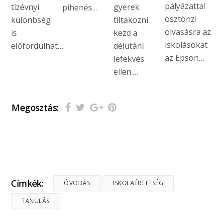
pályázattal
tízévnyi
gyerek
pihenés…
ösztönzi
különbség
tiltakozni
olvasásra az
is
kezd a
iskolásokat
előfordulhat…
délutáni
az Epson…
lefekvés
ellen.…
Megosztás:
Címkék:
ÓVODÁS
ISKOLAÉRETTSÉG
TANULÁS