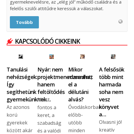
gyermeknevelésre, az „elég jól” működő családra és a
felelős szülői attitűdre keressük a válaszokat.
Tovább
KAPCSOLÓDÓ CIKKEINK
Tanulási
Nyár: nem
Mikor
A felsősök
nehézségek:
projektmenedzsment,
maradhat
több mint
Így
hanem
el a
harmada
segíthetünk
feltöltődés
délutáni
soha nem
gyermekünknek…
alvás?
vesz
Miért
könyvet
Az azonos
Óvodáskorban
fontos a
a…
korú
előbb-
keret, a
Olvasni jó!
gyerekek
utóbb
szabadság
kreatív
között akár
minden
és a valódi