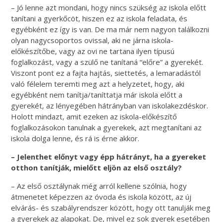
– Jó lenne azt mondani, hogy nincs szükség az iskola előtt
tanítani a gyerkőcöt, hiszen ez az iskola feladata, és
egyébként ez így is van. De ma már nem nagyon találkozni
olyan nagycsoportos ovissal, aki ne járna iskola-
előkészítőbe, vagy az ovi ne tartana ilyen típusú
foglalkozást, vagy a szülő ne tanítaná “előre” a gyerekét.
Viszont pont ez a fajta hajtás, siettetés, a lemaradástól
való félelem teremti meg azt a helyzetet, hogy, aki
egyébként nem tanítja/taníttatja már iskola előtt a
gyerekét, az lényegében hátrányban van iskolakezdéskor.
Holott mindazt, amit ezeken az iskola-előkészítő
foglalkozásokon tanulnak a gyerekek, azt megtanítani az
iskola dolga lenne, és rá is érne akkor.
– Jelenthet előnyt vagy épp hátrányt, ha a gyereket
otthon tanítják, mielőtt eljön az első osztály?
– Az első osztálynak még arról kellene szólnia, hogy
átmenetet képezzen az óvoda és iskola között, az új
elvárás- és szabályrendszer között, hogy ott tanulják meg
a gyerekek az alapokat. De, mivel ez sok gyerek esetében