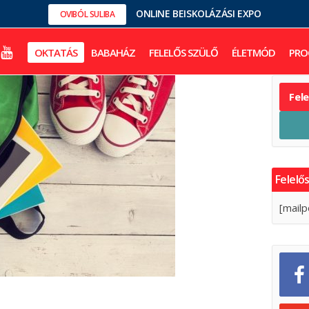
ONLINE BEISKOLÁZÁSI EXPO
OVIBÓL SULIBA
OKTATÁS
BABAHÁZ
FELELŐS SZÜLŐ
ÉLETMÓD
PRO
Fel
Felelős
[mailp