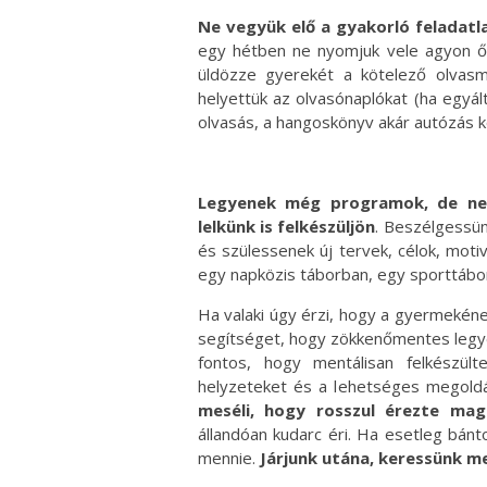
Ne vegyük elő a gyakorló feladat
egy hétben ne nyomjuk vele agyon ők
üldözze gyerekét a kötelező olvas
helyettük az olvasónaplókat (ha egyál
olvasás, a hangoskönyv akár autózás 
Legyenek még programok, de ne
lelkünk is felkészüljön
. Beszélgessün
és szülessenek új tervek, célok, moti
egy napközis táborban, egy sporttábo
Ha valaki úgy érzi, hogy a gyermekén
segítséget, hogy zökkenőmentes legye
fontos, hogy mentálisan felkészült
helyzeteket és a lehetséges megoldá
meséli, hogy rosszul érezte mag
állandóan kudarc éri. Ha esetleg bánto
mennie.
Járjunk utána, keressünk m