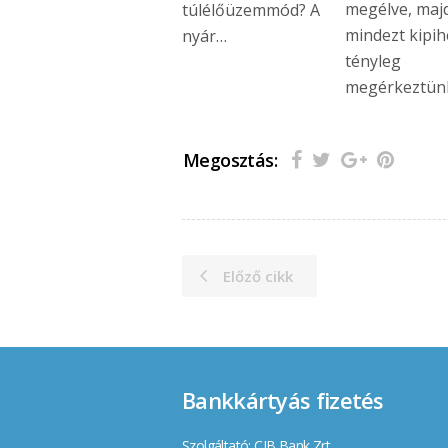
megélve, maj
túlélőüzemmód? A
mindezt kipi
nyár…
tényleg
megérkeztün
Megosztás:
Előző cikk
Bankkártyás fizetés
Szolgáltató: CIB Bank Zrt.