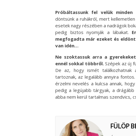
Próbáltassunk fel velük minden 
döntsünk a ruhákról, mert kellemetle
esetek nagy részében a nadrágok bokal
pedig biztos nyomják a lábakat.
E
megfogadta már ezeket és eldöntö
van idén…
Ne szoktassuk arra a gyerekeket,
ennél sokkal többről.
Szépek az új f
De az, hogy ismét találkozhatnak a
tartoznak, az legalább annyira fontos.
érzelmi nevelés a kulcsa annak, hog
pedig a legújabb tárgyak, a drágább 
abba nem kerül tartalmas szendvics, c
FÜLÖP B