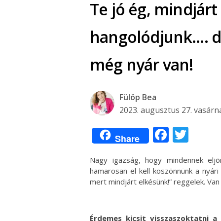
Te jó ég, mindjár
hangolódjunk…. d
még nyár van!
Fülöp Bea
2023. augusztus 27. vasárn
Facebo
Twit
Share
Nagy igazság, hogy mindennek eljön
hamarosan el kell köszönnünk a nyári f
mert mindjárt elkésünk!” reggelek. Van
Érdemes kicsit visszaszoktatni 