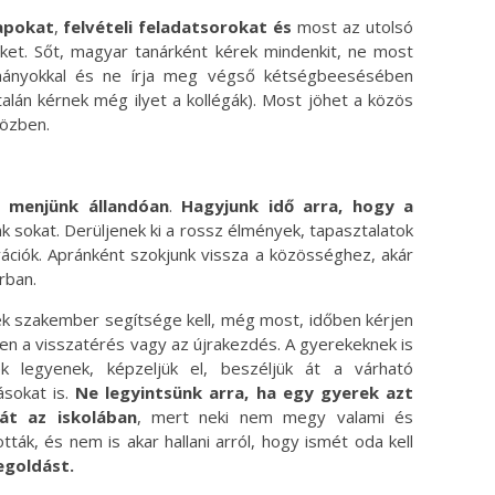
lapokat
,
felvételi feladatsorokat és
most az utolsó
et. Sőt, magyar tanárként kérek mindenkit, ne most
mányokkal és ne írja meg végső kétségbeesésében
talán kérnek még ilyet a kollégák). Most jöhet a közös
közben.
 menjünk állandóan
.
Hagyjunk idő arra, hogy a
k sokat. Derüljenek ki a rossz élmények, tapasztalatok
vációk. Apránként szokjunk vissza a közösséghez, akár
rban.
ek szakember segítsége kell, még most, időben kérjen
n a visszatérés vagy az újrakezdés. A gyerekeknek is
ek legyenek, képzeljük el, beszéljük át a várható
sokat is.
Ne legyintsünk arra, ha egy gyerek azt
át az iskolában
, mert neki nem megy valami és
tták, és nem is akar hallani arról, hogy ismét oda kell
egoldást.