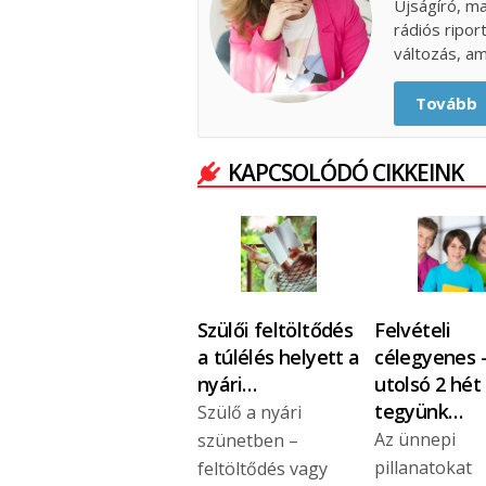
Újságíró, ma
rádiós ripor
változás, am
Tovább
KAPCSOLÓDÓ CIKKEINK
Szülői feltöltődés
Felvételi
a túlélés helyett a
célegyenes -
nyári…
utolsó 2 hét 
tegyünk…
Szülő a nyári
Az ünnepi
szünetben –
pillanatokat
feltöltődés vagy