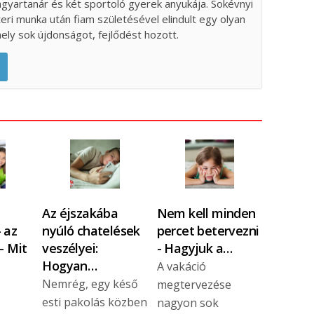
gyartanár és két sportoló gyerek anyukája. Sokévnyi
teri munka után fiam születésével elindult egy olyan
ely sok újdonságot, fejlődést hozott.
Az éjszakába
Nem kell minden
 az
nyúló chatelések
percet betervezni
- Mit
veszélyei:
- Hagyjuk a…
Hogyan…
A vakáció
Nemrég, egy késő
megtervezése
esti pakolás közben
nagyon sok