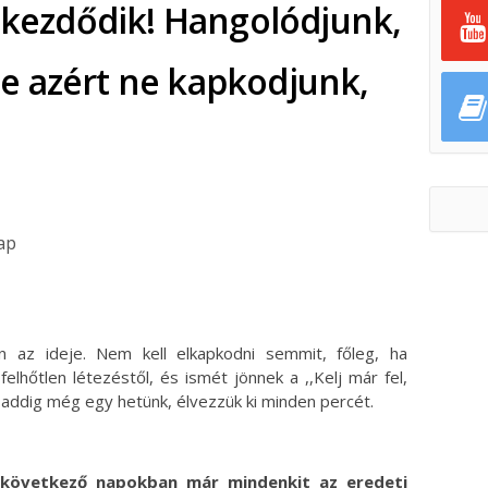
t kezdődik! Hangolódjunk,
e azért ne kapkodjunk,
ap
ok
ter
 az ideje. Nem kell elkapkodni semmit, főleg, ha
elhőtlen létezéstől, és ismét jönnek a ,,Kelj már fel,
 addig még egy hetünk, élvezzük ki minden percét.
a következő napokban már mindenkit az eredeti