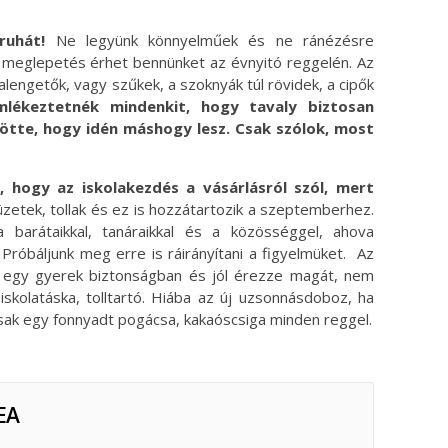
ruhát!
Ne legyünk könnyelműek és ne ránézésre
n meglepetés érhet bennünket az évnyitó reggelén. Az
engetők, vagy szűkek, a szoknyák túl rövidek, a cipők
mlékeztetnék mindenkit, hogy tavaly biztosan
tte, hogy idén máshogy lesz. Csak szólok, most
 hogy az iskolakezdés a vásárlásról szól, mert
üzetek, tollak és ez is hozzátartozik a szeptemberhez.
 barátaikkal, tanáraikkal és a közösséggel, ahova
 Próbáljunk meg erre is ráirányítani a figyelmüket. Az
y egy gyerek biztonságban és jól érezze magát, nem
iskolatáska, tolltartó. Hiába az új uzsonnásdoboz, ha
sak egy fonnyadt pogácsa, kakaóscsiga minden reggel.
EA