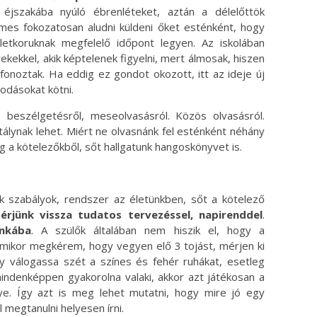
 éjszakába nyúló ébrenléteket, aztán a délelőttök
rdemes fokozatosan aludni küldeni őket esténként, hogy
letkoruknak megfelelő időpont legyen. Az iskolában
ekekkel, akik képtelenek figyelni, mert álmosak, hiszen
fonoztak. Ha eddig ez gondot okozott, itt az ideje új
podásokat kötni.
 beszélgetésről, meseolvasásról. Közös olvasásról.
álynak lehet. Miért ne olvasnánk fel esténként néhány
eg a kötelezőkből, sőt hallgatunk hangoskönyvet is.
k szabályok, rendszer az életünkben, sőt a kötelező
érjünk vissza tudatos tervezéssel, napirenddel
.
nkába
. A szülők általában nem hiszik el, hogy a
amikor megkérem, hogy vegyen elő 3 tojást, mérjen ki
y válogassa szét a színes és fehér ruhákat, esetleg
ndenképpen gyakorolna valaki, akkor azt játékosan a
e. Így azt is meg lehet mutatni, hogy mire jó egy
 megtanulni helyesen írni.