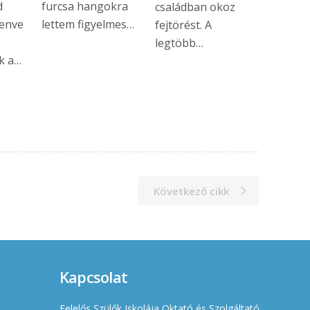
d
furcsa hangokra
családban okoz
henve
lettem figyelmes…
fejtörést. A
legtöbb…
k a…
Következő cikk
Kapcsolat
Felelős Szülők Iskolája Oktató és Szolgáltató