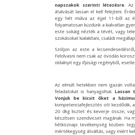
napszakok szerinti létezésre
. Az
átalvását lassan el kell felejteni. É
egy hét múlva az éjjel 11-ből az é
folyamatosan küzdünk a kialvatlan gyer
este sokáig nézték a tévét, vagy tele
szokásokat kialakítani, családi megálla
Szóljon az este a lecsendesedésről,
Felolvasni nem csak az óvodás koroszt
oldalnyit egy ifjúsági regényből, esetl
Az elmúlt hetekben nem igazán volta
feladatokat is hanyagoltuk.
Lassan t
Vonjuk be kicsit őket a házimu
kompetenciafejlesztés ott kezdődik, 
20 dkg lisztet és keverje össze, vag
készítsen szendvicset magának. Ha mi
hétköznapi tevékenység közben tegy
mértékegység átváltás, vagy miért kell