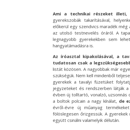
Ami a technikai részeket illeti
gyerekszobák takarításával, helyenk
előkerül egy szendvics maradék még a 
az utolsó testnevelés óráról. A ta
legnagyobb gyerekekben sem lehet 
hangyatámadásra is.
Az íróasztal kipakolásával, a ta
tudatosan csak a legszükségesebb
listát közösen. A nagyobbak már egyed
szükségük. Nem kell mindenből teljese
gyerekek a tavalyi füzetüket folytat
jegyzeteket és rendszerben látják a
évben új tolltartó, vonalzó, uzsonná
a boltok polcain a nagy kínálat,
de e
évről-évre új műanyag termékeket
fölöslegesen őrizgessük. A gyerekek
együtt csinálni valamelyik délután.