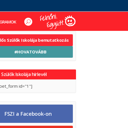
GRAMOK
elős Szülők Iskolája bemutatkozás
#HOVATOVÁBB
 Szülők Iskolája hírlevél
oet_form id="1"]
FSZI a Facebook-on