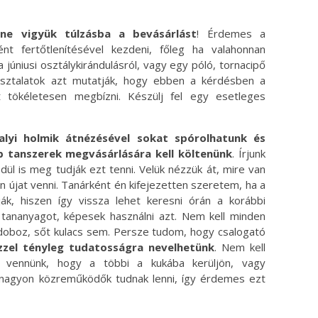
, ne vigyük túlzásba a bevásárlást
! Érdemes a
ént fertőtlenítésével kezdeni, főleg ha valahonnan
júniusi osztálykirándulásról, vagy egy póló, tornacipő
pasztalatok azt mutatják, hogy ebben a kérdésben a
tökéletesen megbízni. Készülj fel egy esetleges
valyi holmik átnézésével sokat spórolhatunk és
 tanszerek megvásárlására kell költenünk
. Írjunk
ül is meg tudják ezt tenni. Velük nézzük át, mire van
n újat venni. Tanárként én kifejezetten szeretem, ha a
ják, hiszen így vissza lehet keresni órán a korábbi
 tananyagot, képesek használni azt. Nem kell minden
s doboz, sőt kulacs sem. Persze tudom, hogy csalogató
zzel tényleg tudatosságra nevelhetünk
. Nem kell
 vennünk, hogy a többi a kukába kerüljön, vagy
 nagyon közreműködők tudnak lenni, így érdemes ezt