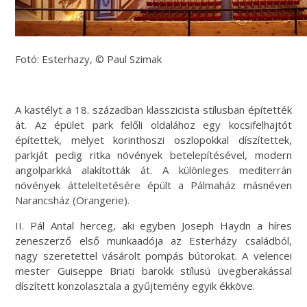
Fotó: Esterhazy, © Paul Szimak
A kastélyt a 18. században klasszicista stílusban építették
át. Az épület park felőli oldalához egy kocsifelhajtót
építettek, melyet korinthoszi oszlopokkal díszítettek,
parkját pedig ritka növények betelepítésével, modern
angolparkká alakították át. A különleges mediterrán
növények átteleltetésére épült a Pálmaház másnéven
Narancsház (Orangerie).
II. Pál Antal herceg, aki egyben Joseph Haydn a híres
zeneszerző első munkaadója az Esterházy családból,
nagy szeretettel vásárolt pompás bútorokat. A velencei
mester Guiseppe Briati barokk stílusú üvegberakással
díszített konzolasztala a gyűjtemény egyik ékköve.