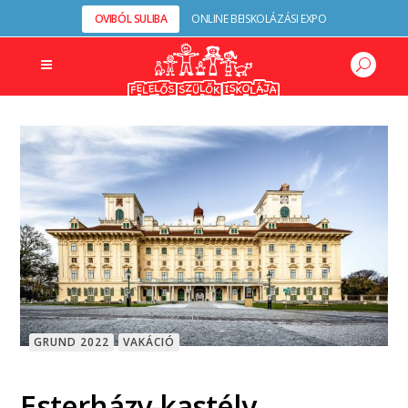
OVIBÓL SULIBA
ONLINE BEISKOLÁZÁSI EXPO
GRUND 2022
VAKÁCIÓ
Esterházy-kastély