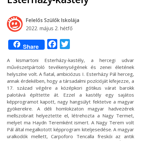
Felelős Szülők Iskolája
2022. május 2. hétfő
Facebook
Twitter
Share
A kismartoni Esterházy-kastély, a hercegi udvar
művészetpártoló tevékenységének és zenei életének
helyszíne volt. A fiatal, ambiciózus I. Esterházy Pál herceg,
annak érdekében, hogy a társadalmi pozícióját kifejezze, a
17. század végére a középkori gótikus várat barokk
palotává építtette át. Ezzel a kastély egy sajátos
képprogramot kapott, nagy hangsúlyt fektetve a magyar
gyökerekre. A déli homlokzaton magyar hadvezérek
mellszobrait helyeztette el, létrehozta a Nagy Termet,
melyet ma Haydn Teremként ismert. A Nagy Terem volt
Pál által megalkotott képprogram kiteljesedése. A magyar
uralkodók mellett, Carpoforo Tencalla freskói az antik