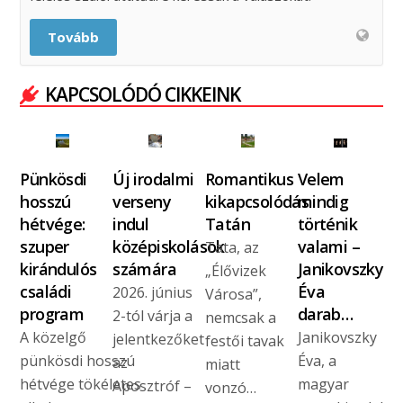
Tovább
KAPCSOLÓDÓ CIKKEINK
Pünkösdi
Új irodalmi
Romantikus
Velem
hosszú
verseny
kikapcsolódás
mindig
hétvége:
indul
Tatán
történik
szuper
középiskolások
valami –
Tata, az
kirándulós
számára
Janikovszky
„Élővizek
családi
Éva
2026. június
Városa”,
program
darab…
2-tól várja a
nemcsak a
A közelgő
Janikovszky
jelentkezőket
festői tavak
pünkösdi hosszú
Éva, a
az
miatt
hétvége tökéletes
magyar
Aposztróf –
vonzó…