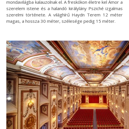
mondavilágba kalauzolnak el. A freskókon életre kel Ámor a
szerelem istene és a halandó királylány Psziché izgalmas
szerelmi története. A világhírű Haydn Terem 12 méter
magas, a hossza 30 méter, szélesége pedig 15 méter.