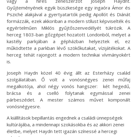
vagy a híres zeneszerzőt Joseph Haydnt.
Gyűjteményének egyik büszkesége egy ingaóra Ámor és
Psziché alakjával a gyertyatartók pedig Apollót és Diánát
formázzák, ezek akkoriban a modern stílust képviselték és
egyértelműen Miklós gyűjtőszenvedélyét tükrözik. A
herceg 1803-ban gőzgépet hozatott Londonból, melyet a
kastély parkjában a gépházban helyeztek el, ez
működtette a parkban lévő szökőkutakat, vízijátékokat. A
herceg tehát rajongott a modern technikai vívmányokért
is.
Joseph Haydn közel 40 évig állt az Esterházy család
szolgálatában. Ő volt a vonósnégyes zenei műfaj
megalkotója, ahol négy vonós hangszer: két hegedű,
brácsa és a cselló folytanak egymással zenei
párbeszédet. A mester számos művet komponált
vonósnégyesre.
A kiállítások bepillantás engednek a családi ünnepségek
kultúrájába, a mindennapi szokásokba és az akkori zenei
életbe, melyet Haydn tett igazán színessé a hercegi