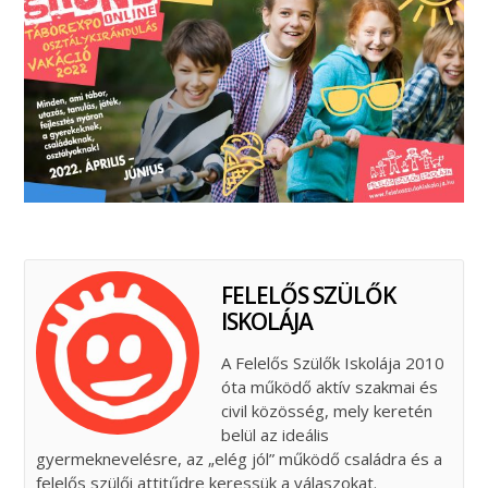
FELELŐS SZÜLŐK
ISKOLÁJA
A Felelős Szülők Iskolája 2010
óta működő aktív szakmai és
civil közösség, mely keretén
belül az ideális
gyermeknevelésre, az „elég jól” működő családra és a
felelős szülői attitűdre keressük a válaszokat.