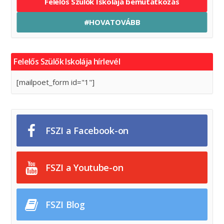
Felelős Szülők Iskolája bemutatkozás
#HOVATOVÁBB
Felelős Szülők Iskolája hírlevél
[mailpoet_form id="1"]
FSZI a Facebook-on
FSZI a Youtube-on
FSZI Blog