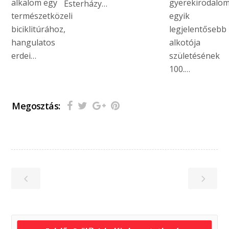
alkalom egy
gyerekirodalo
Esterházy…
természetközeli
egyik
biciklitúrához,
legjelentősebb
hangulatos
alkotója
erdei…
születésének
100.…
Megosztás: