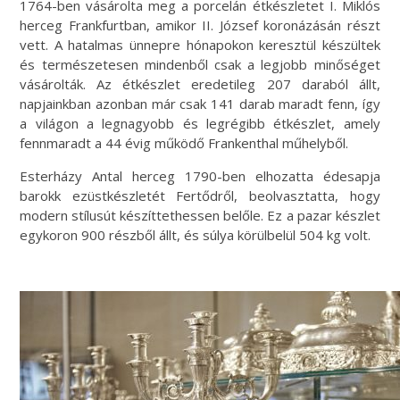
1764-ben vásárolta meg a porcelán étkészletet I. Miklós
herceg Frankfurtban, amikor II. József koronázásán részt
vett. A hatalmas ünnepre hónapokon keresztül készültek
és természetesen mindenből csak a legjobb minőséget
vásárolták. Az étkészlet eredetileg 207 daraból állt,
napjainkban azonban már csak 141 darab maradt fenn, így
a világon a legnagyobb és legrégibb étkészlet, amely
fennmaradt a 44 évig működő Frankenthal műhelyből.
Esterházy Antal herceg 1790-ben elhozatta édesapja
barokk ezüstkészletét Fertődről, beolvasztatta, hogy
modern stílusút készíttethessen belőle. Ez a pazar készlet
egykoron 900 részből állt, és súlya körülbelül 504 kg volt.