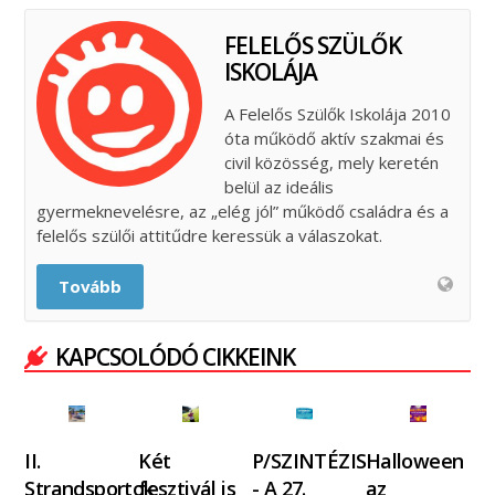
FELELŐS SZÜLŐK
ISKOLÁJA
A Felelős Szülők Iskolája 2010
óta működő aktív szakmai és
civil közösség, mely keretén
belül az ideális
gyermeknevelésre, az „elég jól” működő családra és a
felelős szülői attitűdre keressük a válaszokat.
Tovább
KAPCSOLÓDÓ CIKKEINK
II.
Két
P/SZINTÉZIS
Halloween
Strandsportok
fesztivál is
- A 27.
az