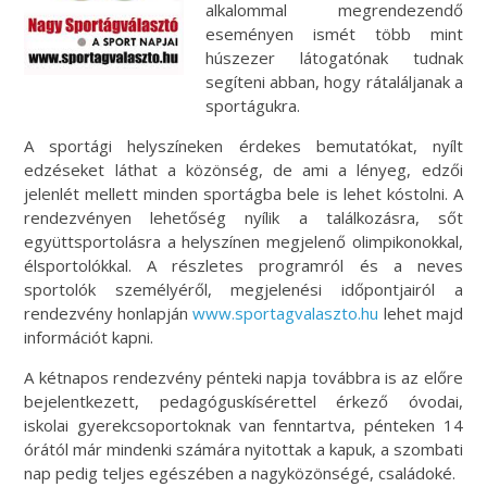
alkalommal megrendezendő
eseményen ismét több mint
húszezer látogatónak tudnak
segíteni abban, hogy rátaláljanak a
sportágukra.
A sportági helyszíneken érdekes bemutatókat, nyílt
edzéseket láthat a közönség, de ami a lényeg, edzői
jelenlét mellett minden sportágba bele is lehet kóstolni. A
rendezvényen lehetőség nyílik a találkozásra, sőt
együttsportolásra a helyszínen megjelenő olimpikonokkal,
élsportolókkal. A részletes programról és a neves
sportolók személyéről, megjelenési időpontjairól a
rendezvény honlapján
www.sportagvalaszto.hu
lehet majd
információt kapni.
A kétnapos rendezvény pénteki napja továbbra is az előre
bejelentkezett, pedagóguskísérettel érkező óvodai,
iskolai gyerekcsoportoknak van fenntartva, pénteken 14
órától már mindenki számára nyitottak a kapuk, a szombati
nap pedig teljes egészében a nagyközönségé, családoké.