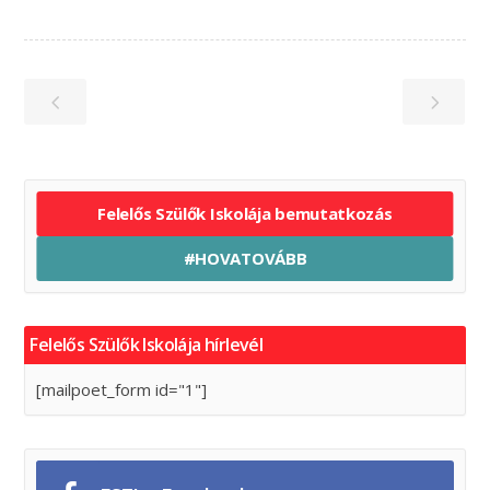
Felelős Szülők Iskolája bemutatkozás
#HOVATOVÁBB
Felelős Szülők Iskolája hírlevél
[mailpoet_form id="1"]