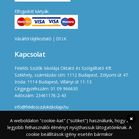
Elfogadott kártyák:
Vásárlói tájékoztató
|
GY.I.K.
Kapcsolat
Felelős Szülők Iskolája Oktató és Szolgáltató Kft.
Székhely, számlázási cím: 1112 Budapest, Zólyomi út 47.
Iroda: 1114 Budapest, Villányi út 11-13.
Cégjegyzékszám: 01 09 966630
Adószám: 23461176-2-43
info@felelosszulokiskolaja.hu
+36 20 358 66 12
A weboldalon "cookie-kat" ("sütiket") használunk, hogy a
legjobb felhasználói élményt nyújthassuk látogatóinknak. A
Készített
cookie beállítások igény esetén bármikor