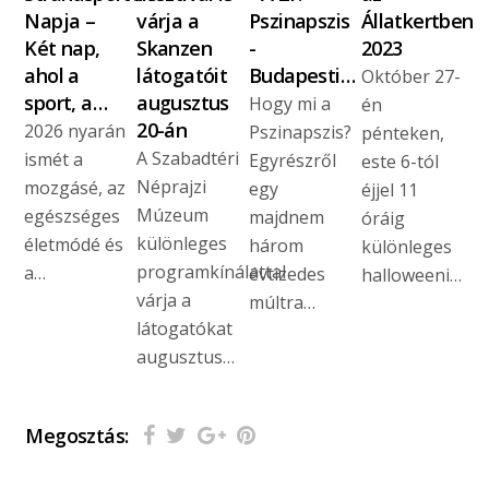
Napja –
várja a
Pszinapszis
Állatkertben
Két nap,
Skanzen
-
2023
ahol a
látogatóit
Budapesti…
Október 27-
sport, a…
augusztus
Hogy mi a
én
20-án
2026 nyarán
Pszinapszis?
pénteken,
A Szabadtéri
ismét a
Egyrészről
este 6-tól
Néprajzi
mozgásé, az
egy
éjjel 11
Múzeum
egészséges
majdnem
óráig
különleges
életmódé és
három
különleges
programkínálattal
a…
évtizedes
halloweeni…
várja a
múltra…
látogatókat
augusztus…
Megosztás: