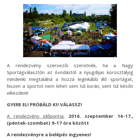
A rendezvény szervezői szeretnék, ha a Nagy
Sportágválasztón az óvodástól a nyugdíjas korosztályig
mindenki megtalálná a hozzá leginkább illő sportágat,
hiszen a sportot nem lehet sem túl korán, sem túl későn
elkezdeni!
GYERE EL! PRÓBÁLD KI! VÁLASSZ!
A rendezvény időpontja:
2016. szeptember 16-17.,
(péntek-szombat) 9-17 óra között
A rendezvényre a belépés ingyenes!