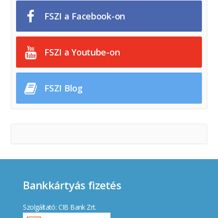
FSZI a Facebook-on
FSZI a Youtube-on
FSZI Blog
Bankkártyás fizetés
Szolgáltató: CIB Bank Zrt.