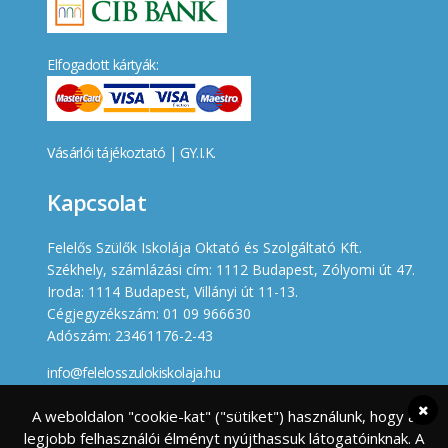
Elfogadott kártyák:
Vásárlói tájékoztató
|
GY.I.K.
Kapcsolat
Felelős Szülők Iskolája Oktató és Szolgáltató Kft.
Székhely, számlázási cím: 1112 Budapest, Zólyomi út 47.
Iroda: 1114 Budapest, Villányi út 11-13.
Cégjegyzékszám: 01 09 966630
Adószám: 23461176-2-43
info@felelosszulokiskolaja.hu
+36 20 358 66 12
A weboldalon "cookie-kat" ("sütiket") használunk, hogy a
legjobb felhasználói élményt nyújthassuk látogatóinknak. A
Készített