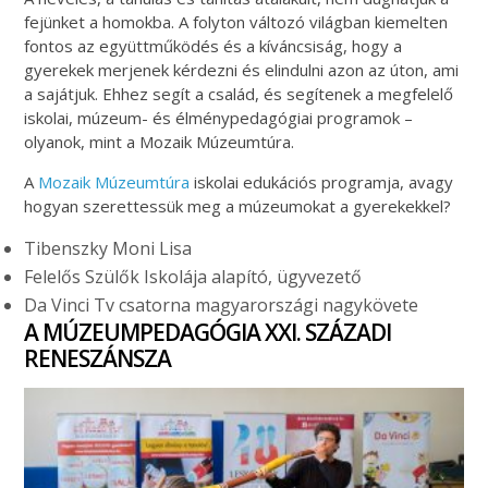
fejünket a homokba. A folyton változó világban kiemelten
fontos az együttműködés és a kíváncsiság, hogy a
gyerekek merjenek kérdezni és elindulni azon az úton, ami
a sajátjuk. Ehhez segít a család, és segítenek a megfelelő
iskolai, múzeum- és élménypedagógiai programok –
olyanok, mint a Mozaik Múzeumtúra.
A
Mozaik Múzeumtúra
iskolai edukációs programja, avagy
hogyan szerettessük meg a múzeumokat a gyerekekkel?
Tibenszky Moni Lisa
Felelős Szülők Iskolája alapító, ügyvezető
Da Vinci Tv csatorna magyarországi nagykövete
A MÚZEUMPEDAGÓGIA XXI. SZÁZADI
RENESZÁNSZA