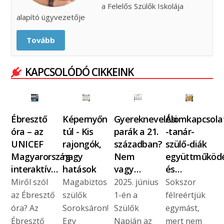
a Felelős Szülők Iskolája
alapító ügyvezetője
Tovább
KAPCSOLÓDÓ CIKKEINK
Ébresztő
Képernyőn
Gyereknevelési
Álomkapcsola
óra – az
túl - Kis
parák a 21.
-tanár-
UNICEF
rajongók,
században?
szülő-diák
Magyarország
nagy
Nem
együttműköd
interaktív…
hatások
vagy…
és…
Miről szól
Magabiztos
2025. június
Sokszor
az Ébresztő
szülők
1-én a
félreértjük
óra? Az
Soroksáron!
Szülők
egymást,
Ébresztő
Egy
Napján az
mert nem