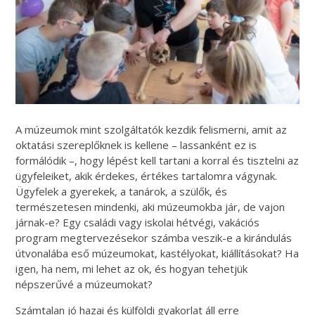
A múzeumok mint szolgáltatók kezdik felismerni, amit az
oktatási szereplőknek is kellene – lassanként ez is
formálódik –, hogy lépést kell tartani a korral és tisztelni az
ügyfeleiket, akik érdekes, értékes tartalomra vágynak.
Ügyfelek a gyerekek, a tanárok, a szülők, és
természetesen mindenki, aki múzeumokba jár, de vajon
járnak-e? Egy családi vagy iskolai hétvégi, vakációs
program megtervezésekor számba veszik-e a kirándulás
útvonalába eső múzeumokat, kastélyokat, kiállításokat? Ha
igen, ha nem, mi lehet az ok, és hogyan tehetjük
népszerűvé a múzeumokat?
Számtalan jó hazai és külföldi gyakorlat áll erre