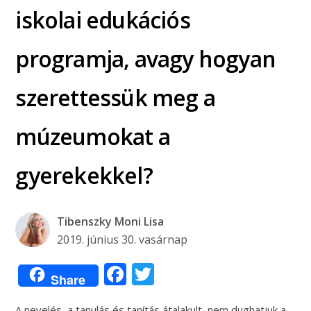
iskolai edukációs
programja, avagy hogyan
szerettessük meg a
múzeumokat a
gyerekekkel?
Tibenszky Moni Lisa
2019. június 30. vasárnap
Facebook
Twitter
Share
A nevelés, a tanulás és tanítás átalakult, nem dughatjuk a