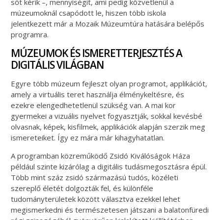
sőt kérik –, mennyiségit, ami pedig közvetlenül a
múzeumoknál csapódott le, hiszen több iskola
jelentkezett már a Mozaik Múzeumtúra hatására belépős
programra.
MÚZEUMOK ÉS ISMERETTERJESZTÉS A
DIGITÁLIS VILÁGBAN
Egyre több múzeum fejleszt olyan programot, applikációt,
amely a virtuális teret használja élménykeltésre, és
ezekre elengedhetetlenül szükség van. A mai kor
gyermekei a vizuális nyelvet fogyasztják, sokkal kevésbé
olvasnak, képek, kisfilmek, applikációk alapján szerzik meg
ismereteiket. Így ez mára már kihagyhatatlan.
A programban közreműködő Zsidó Kiválóságok Háza
például szinte kizárólag a digitális tudásmegosztásra épül.
Több mint száz zsidó származású tudós, közéleti
szereplő életét dolgozták fel, és különféle
tudományterületek között választva ezekkel lehet
megismerkedni és természetesen játszani a balatonfüredi