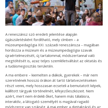
A reneszánsz szó eredeti jelentése alapján
újjászületésként fordítható, mely címben – a
múzeumpedagógia XXI. századi reneszánsza – magában
hordozza a múzeum és a múzeumpedagógia szavak
újraértelmezését, új tartalommal, módszertannal való
megtöltését is, azaz teljes szemléletváltást az oktatás és
a tudásmegosztás területén.
A ma embere – kiemelten a diákok, gyerekek – már nem
szeretnének hosszú órákon át tartó tárlatvezetéseken
részt venni, mely hosszasan ecseteli a bemutatott képek,
kiállított tárgyak történelmét, kifejezőeszközeit. Nem
azért, mert nem érdekli őket, hanem más tálalásra,
interaktív, a látogató személyét is magával ragadó
módszerre van szükség. A mai ember a digitalizáció és az