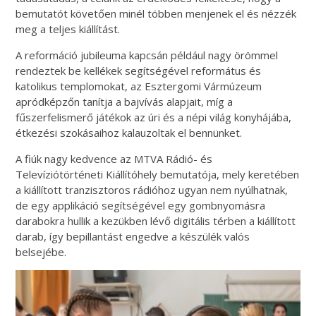
bemutatót követően minél többen menjenek el és nézzék
meg a teljes kiállítást.
A reformáció jubileuma kapcsán például nagy örömmel
rendeztek be kellékek segítségével református és
katolikus templomokat, az Esztergomi Vármúzeum
apródképzőn tanítja a bajvívás alapjait, míg a
fűszerfelismerő játékok az úri és a népi világ konyhájába,
étkezési szokásaihoz kalauzoltak el bennünket.
A fiúk nagy kedvence az MTVA Rádió- és
Televíziótörténeti Kiállítóhely bemutatója, mely keretében
a kiállított tranzisztoros rádióhoz ugyan nem nyúlhatnak,
de egy applikáció segítségével egy gombnyomásra
darabokra hullik a kezükben lévő digitális térben a kiállított
darab, így bepillantást engedve a készülék valós
belsejébe.