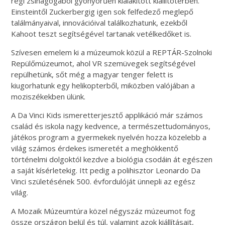
régi zsinagógából gyönyörűen kialakított kiállítótérben.
Einsteintől Zuckerbergig igen sok felfedező meglepő
találmányaival, innovációival találkozhatunk, ezekből
Kahoot teszt segítségével tartanak vetélkedőket is.
Szívesen emelem ki a múzeumok közül a REPTÁR-Szolnoki
Repülőmúzeumot, ahol VR szemüvegek segítségével
repülhetünk, sőt még a magyar tenger felett is
kiugorhatunk egy helikopterből, miközben valójában a
moziszékekben ülünk.
A Da Vinci Kids ismeretterjesztő applikáció már számos
család és iskola nagy kedvence, a természettudományos,
játékos program a gyermekek nyelvén hozza közelebb a
világ számos érdekes ismeretét a meghökkentő
történelmi dolgoktól kezdve a biológia csodáin át egészen
a saját kísérletekig. Itt pedig a polihisztor Leonardo Da
Vinci születésének 500. évfordulóját ünnepli az egész
világ.
A Mozaik Múzeumtúra közel négyszáz múzeumot fog
össze országon belül és túl, valamint azok kiállításait,