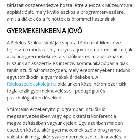
tárlatait összerendezve hozta létre a Mozaik Múzeumtúra
applikációját, mely kiváló eszköz a programtervezésre,
amit a diákok és a felnőttek is örömmel használnak.
GYERMEKEINKBEN A JÖVŐ
A Felelős Szülők Iskolája csapata több mint kilenc éve
fejleszti a módszereit, melyek a jövő kompetenciáit tudják
átadni a gyermekeknek, a szülőknek és a tanároknak is.
Hiszünk az asszertív és intenzív kommunikációban a diák-
tanár-szülői háromszögben, mely eredményeként tudunk
együttműködni a gyermekek érdekében. A
felelosszulokiskolaja.hu
oldalunkon közel háromezer cikk
foglalkozik gyermekneveléssel, pedagógiai és
pszichológiai kérdésekkel.
Számtalan érzékenyítő programban, szülőklub
megszervezésében vagy épp oktatási konferencia
megvalósításában vagyunk jelen. Egy azonban minden
esetben közös, akár gyermekeknek szóló programot
valósítunk meg, akár szakembernek szólót. A nevelés, a