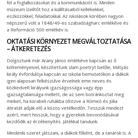
fel a foglalkozásokat és a kommunikációt is. Minden
múzeum ízelítőt hoz a kiállításaiból kellékekkel,
eszközökkel, feladatokkal. Az iskolások körében nagyon
népszerű volt a 1848/49-es szabadságharc emlékéve és
a Reformáció 500 emlékév is.
OKTATÁSI KÖRNYEZET MEGVÁLTOZTATÁSA
– ÁTKERETEZÉS
Dolgoztunk már Arany János emlékéve kapcsán az ő
költeményeivel, készítettünk slam poetryt belőle, Mátyás
király évfordulója kapcsán az iskolai bemutatókon a diákok
igen alaposan felkészülve érvelnek eme neves és
közkedvelt királyunk igazságossága vagy épp
igazságtalansága mellett, de az sem botránkoztat meg
minket, ha korabeli ruhákba öltözve a Rómeó és Júlia
átiratát adják elő a közös vetélkedőn. Tesszük mindezt
azért, mert hisszük, hogy a gyerekek bevonódásával
kezdődik az érzékenyítés. Játékkal tanulunk.
Mindenki szeret játszani, a diákok főként, de a tanárok is. A