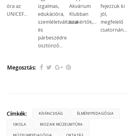
óra az
izgalmas,
Akvárium
fejezzük ki
UNICEF…
edukációra,
Klubban
jól,
szemléletváltásra
szakértők,…
megfelelő
és
csatornán…
párbeszédre
ösztönző…
Megosztás:
Címkék:
KÍVÁNCSISÁG
ÉLMÉNYPEDAGÓGIA
ISKOLA
MOZAIK MÚZEUMTÚRA
MÚZEUMPEDAGÓGIA
OKTATÁS