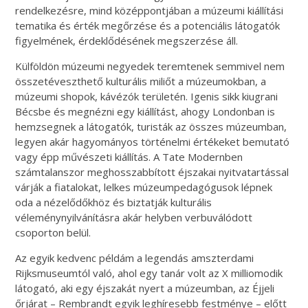
rendelkezésre, mind középpontjában a múzeumi kiállítási
tematika és érték megőrzése és a potenciális látogatók
figyelmének, érdeklődésének megszerzése áll.
Külföldön múzeumi negyedek teremtenek semmivel nem
összetéveszthető kulturális miliőt a múzeumokban, a
múzeumi shopok, kávézók területén. Igenis sikk kiugrani
Bécsbe és megnézni egy kiállítást, ahogy Londonban is
hemzsegnek a látogatók, turisták az összes múzeumban,
legyen akár hagyományos történelmi értékeket bemutató
vagy épp művészeti kiállítás. A Tate Modernben
számtalanszor meghosszabbított éjszakai nyitvatartással
várják a fiatalokat, lelkes múzeumpedagógusok lépnek
oda a nézelődőkhöz és biztatják kulturális
véleménynyilvánításra akár helyben verbuválódott
csoporton belül.
Az egyik kedvenc példám a legendás amszterdami
Rijksmuseumtól való, ahol egy tanár volt az X milliomodik
látogató, aki egy éjszakát nyert a múzeumban, az Éjjeli
őrjárat – Rembrandt egyik leghíresebb festménye – előtt