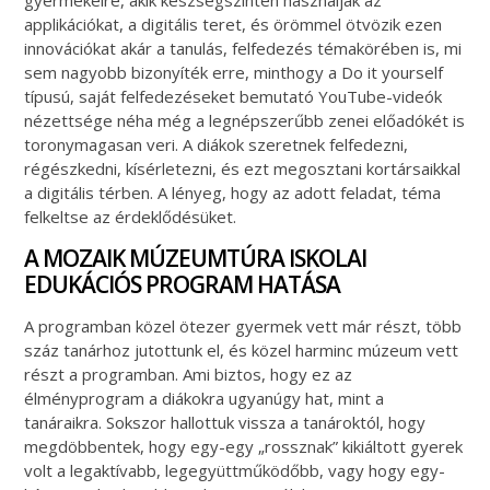
applikációkat, a digitális teret, és örömmel ötvözik ezen
innovációkat akár a tanulás, felfedezés témakörében is, mi
sem nagyobb bizonyíték erre, minthogy a Do it yourself
típusú, saját felfedezéseket bemutató YouTube-videók
nézettsége néha még a legnépszerűbb zenei előadókét is
toronymagasan veri. A diákok szeretnek felfedezni,
régészkedni, kísérletezni, és ezt megosztani kortársaikkal
a digitális térben. A lényeg, hogy az adott feladat, téma
felkeltse az érdeklődésüket.
A MOZAIK MÚZEUMTÚRA ISKOLAI
EDUKÁCIÓS PROGRAM HATÁSA
A programban közel ötezer gyermek vett már részt, több
száz tanárhoz jutottunk el, és közel harminc múzeum vett
részt a programban. Ami biztos, hogy ez az
élményprogram a diákokra ugyanúgy hat, mint a
tanáraikra. Sokszor hallottuk vissza a tanároktól, hogy
megdöbbentek, hogy egy-egy „rossznak” kikiáltott gyerek
volt a legaktívabb, legegyüttműködőbb, vagy hogy egy-