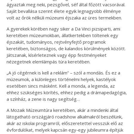
ágyaztak meg neki, pezsgővel, séf által főzött vacsorával.
Saját bevallása szerint élete egyik legnagyobb élménye
volt az őrök nélküli múzeumi éjszaka az üres termekben.
A gyerekek körében nagy siker a Da Vinci pizsiparti, ami
keretében múzeumokban, állatkertekben töltenek egy
éjszakát, tudományos, rejtvényfejtő programok
keretében, biztonságos, de kalandos körülmények között.
Játszanak, kísérleteznek vagy épp festményeket
nézegetnek elemlámpás túra keretében.
„A jó cégérnek is kell a reklám” – szól a mondás. És ez a
múzeumok, a különleges történelmi helyek, kastélyok
esetében sincs másként. Kell a monda, a legenda, az
ehhez szükséges körítés, ehhez pedig a drámapedagógia,
a színház, a zene is nagy segítség…
A Mozaik Múzeumtúra keretében, akár a mindenki által
látogatható országjáró roadshow alkalmakról beszélünk,
akár az iskolai programról, előszeretettel vesszük elő az
évfordulókat, melyek kapcsán egy-egy jubileumra építjük