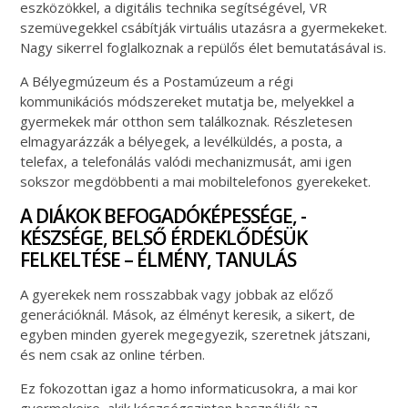
eszközökkel, a digitális technika segítségével, VR
szemüvegekkel csábítják virtuális utazásra a gyermekeket.
Nagy sikerrel foglalkoznak a repülős élet bemutatásával is.
A Bélyegmúzeum és a Postamúzeum a régi
kommunikációs módszereket mutatja be, melyekkel a
gyermekek már otthon sem találkoznak. Részletesen
elmagyarázzák a bélyegek, a levélküldés, a posta, a
telefax, a telefonálás valódi mechanizmusát, ami igen
sokszor megdöbbenti a mai mobiltelefonos gyerekeket.
A DIÁKOK BEFOGADÓKÉPESSÉGE, -
KÉSZSÉGE, BELSŐ ÉRDEKLŐDÉSÜK
FELKELTÉSE – ÉLMÉNY, TANULÁS
A gyerekek nem rosszabbak vagy jobbak az előző
generációknál. Mások, az élményt keresik, a sikert, de
egyben minden gyerek megegyezik, szeretnek játszani,
és nem csak az online térben.
Ez fokozottan igaz a homo informaticusokra, a mai kor
gyermekeire, akik készségszinten használják az