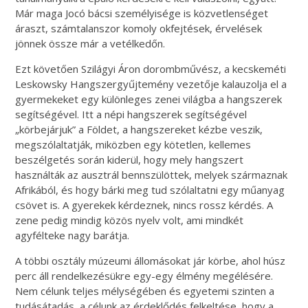
Már maga Jocó bácsi személyisége is közvetlenséget
áraszt, számtalanszor komoly okfejtések, érvelések
jönnek össze már a vetélkedőn.
Ezt követően Szilágyi Áron dorombművész, a kecskeméti
Leskowsky Hangszergyűjtemény vezetője kalauzolja el a
gyermekeket egy különleges zenei világba a hangszerek
segítségével. Itt a népi hangszerek segítségével
„körbejárjuk” a Földet, a hangszereket kézbe veszik,
megszólaltatják, miközben egy kötetlen, kellemes
beszélgetés során kiderül, hogy mely hangszert
használták az ausztrál bennszülöttek, melyek származnak
Afrikából, és hogy bárki meg tud szólaltatni egy műanyag
csövet is. A gyerekek kérdeznek, nincs rossz kérdés. A
zene pedig mindig közös nyelv volt, ami mindkét
agyfélteke nagy barátja.
A többi osztály múzeumi állomásokat jár körbe, ahol húsz
perc áll rendelkezésükre egy-egy élmény megélésére.
Nem célunk teljes mélységében és egyetemi szinten a
tudásátadás, a célunk az érdeklődés felkeltése, hogy a