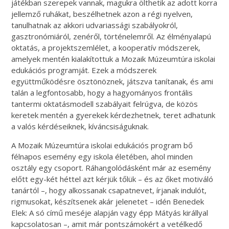
játékban szerepek vannak, magukra ölthetik az adott korra
jellemző ruhákat, beszélhetnek azon a régi nyelven,
tanulhatnak az akkori udvariassági szabályokról,
gasztronómiáról, zenéről, történelemről. Az élményalapú
oktatás, a projektszemlélet, a kooperatív módszerek,
amelyek mentén kialakítottuk a Mozaik Múzeumtúra iskolai
edukációs programját. Ezek a módszerek
együttműködésre ösztönöznek, játszva tanítanak, és ami
talán a legfontosabb, hogy a hagyományos frontális
tantermi oktatásmodell szabályait felrúgva, de közös
keretek mentén a gyerekek kérdezhetnek, teret adhatunk
a valós kérdéseiknek, kíváncsiságuknak.
A Mozaik Múzeumtúra iskolai edukációs program bő
félnapos esemény egy iskola életében, ahol minden
osztály egy csoport. Ráhangolódásként már az esemény
előtt egy-két héttel azt kérjük tőlük – és az őket motiváló
tanártól –, hogy alkossanak csapatnevet, írjanak indulót,
rigmusokat, készítsenek akár jelenetet – idén Benedek
Elek: A só című meséje alapján vagy épp Mátyás királlyal
kapcsolatosan –, amit már pontszámokért a vetélkedő