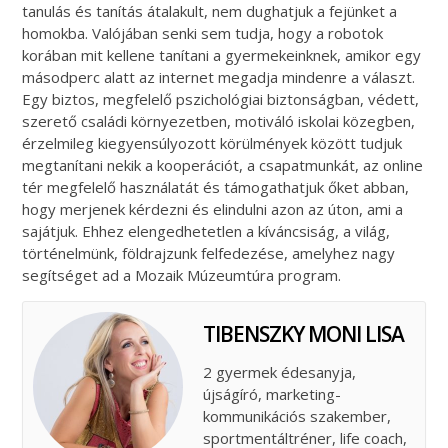
tanulás és tanítás átalakult, nem dughatjuk a fejünket a
homokba. Valójában senki sem tudja, hogy a robotok
korában mit kellene tanítani a gyermekeinknek, amikor egy
másodperc alatt az internet megadja mindenre a választ.
Egy biztos, megfelelő pszichológiai biztonságban, védett,
szerető családi környezetben, motiváló iskolai közegben,
érzelmileg kiegyensúlyozott körülmények között tudjuk
megtanítani nekik a kooperációt, a csapatmunkát, az online
tér megfelelő használatát és támogathatjuk őket abban,
hogy merjenek kérdezni és elindulni azon az úton, ami a
sajátjuk. Ehhez elengedhetetlen a kíváncsiság, a világ,
történelmünk, földrajzunk felfedezése, amelyhez nagy
segítséget ad a Mozaik Múzeumtúra program.
TIBENSZKY MONI LISA
2 gyermek édesanyja,
újságíró, marketing-
kommunikációs szakember,
sportmentáltréner, life coach,