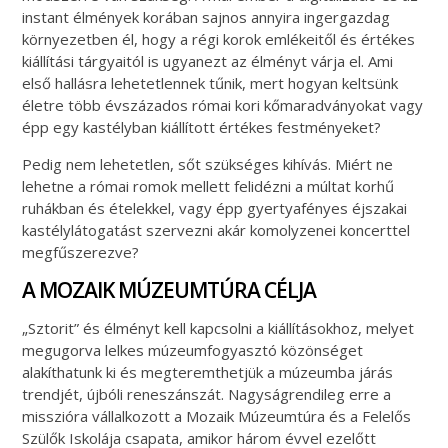
instant élmények korában sajnos annyira ingergazdag
környezetben él, hogy a régi korok emlékeitől és értékes
kiállítási tárgyaitól is ugyanezt az élményt várja el. Ami
első hallásra lehetetlennek tűnik, mert hogyan keltsünk
életre több évszázados római kori kőmaradványokat vagy
épp egy kastélyban kiállított értékes festményeket?
Pedig nem lehetetlen, sőt szükséges kihívás. Miért ne
lehetne a római romok mellett felidézni a múltat korhű
ruhákban és ételekkel, vagy épp gyertyafényes éjszakai
kastélylátogatást szervezni akár komolyzenei koncerttel
megfűszerezve?
A MOZAIK MÚZEUMTÚRA CÉLJA
„Sztorit” és élményt kell kapcsolni a kiállításokhoz, melyet
megugorva lelkes múzeumfogyasztó közönséget
alakíthatunk ki és megteremthetjük a múzeumba járás
trendjét, újbóli reneszánszát. Nagyságrendileg erre a
misszióra vállalkozott a Mozaik Múzeumtúra és a Felelős
Szülők Iskolája csapata, amikor három évvel ezelőtt