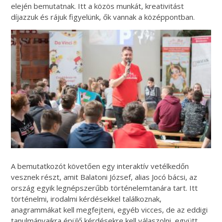
elején bemutatnak. Itt a közös munkát, kreativitást
díjazzuk és rájuk figyelünk, ők vannak a középpontban.
A bemutatkozót követően egy interaktív vetélkedőn
vesznek részt, amit Balatoni József, alias Jocó bácsi, az
ország egyik legnépszerűbb történelemtanára tart. Itt
történelmi, irodalmi kérdésekkel találkoznak,
anagrammákat kell megfejteni, egyéb vicces, de az eddigi
tanulmányaikra épülő kérdésekre kell válaszolni, együtt.