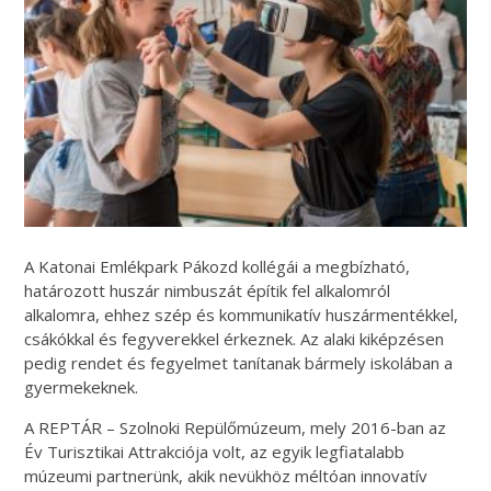
A Katonai Emlékpark Pákozd kollégái a megbízható,
határozott huszár nimbuszát építik fel alkalomról
alkalomra, ehhez szép és kommunikatív huszármentékkel,
csákókkal és fegyverekkel érkeznek. Az alaki kiképzésen
pedig rendet és fegyelmet tanítanak bármely iskolában a
gyermekeknek.
A REPTÁR – Szolnoki Repülőmúzeum, mely 2016-ban az
Év Turisztikai Attrakciója volt, az egyik legfiatalabb
múzeumi partnerünk, akik nevükhöz méltóan innovatív