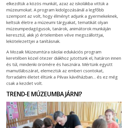
elkezdtük a közös munkát, azaz az iskolákba vittük a
múzeumokat. A program kidolgozásánál a legfőbb
szempont az volt, hogy élményt adjunk a gyermekeknek,
keltsük életre a múzeumi tárgyakat, tematikát olyan
múzeumpedagógusok, tanárok, animátorok munkáján
keresztül, akik jó értelemben véve megszállottjai,
lekötelezettjei a tanításnak.
A Mozaik Múzeumtúra iskolai edukációs program
keretében közel ötezer diákhoz jutottunk el, határon innen
és túl, mindenki örömére és hasznára. Mértünk együtt
mamutlábszárat, elemeztük az emberi csontokat,
forradalmi életet éltünk a Pilvax kávéházban… és ez még
csak a kezdet volt.
TREND-E MÚZEUMBA JÁRNI?