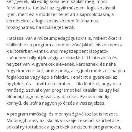
két gyerek, aki eddig soha nem szólalt meg, most
felvillantotta tudását az egyik múzeumi foglalkozásnál.
Igen, mert ez a módszer teret ad a kapcsolódásra, a
kérdésekre, a foglalkozás közben felállhatnak,
mozoghatnak, ha szükségét érzik.
Hatással van a múzeumpedagógusokra is, miként őket is
kibillenti ez a program a komfortzónájukból, hiszen nem a
kiállítótérben vannak, ahol megszeppent látogatók
csöndben hallgatják végig az előadást. Itt interakció és
helyzet van. A gyerekek elevenek, kérdeznek, és néha
fegyelmezni is kell, amire pedig a legjobb módszer, ha jó a
foglalkozás vagy épp a feladat. Tehát itt a gyerekek az
ügyfelek, és – átvitt értelemben – ők döntik el, hogy mi a
minőség. Szóval olyan programot kell kitalálni és úgy kell
előadni, hogy magával ragadja őket. Ez nem mindig
könnyű, de utána nagyon jó érzés a visszajelzés.
A program minőségi és mennyiségi változást is hozott.
Minőségit, mely az iskolák visszajelzéseiből szűrhető le –
sokkal nyitottabbak a gyerekek a múzeumi programokra,