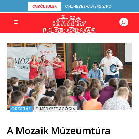
OVIBÓL SULIBA
ONLINE BEISKOLÁZÁSI EXPO
OKTATÁS
ÉLMÉNYPEDAGÓGIA
A Mozaik Múzeumtúra