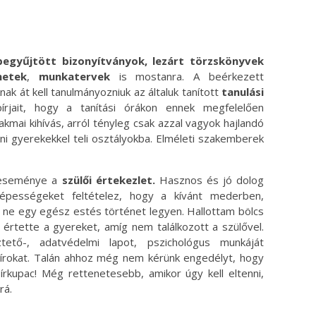
begyűjtött bizonyítványok, lezárt törzskönyvek
netek
,
munkatervek
is mostanra. A beérkezett
k át kell tanulmányozniuk az általuk tanított
tanulási
rjait, hogy a tanítási órákon ennek megfelelően
mai kihívás, arról tényleg csak azzal vagyok hajlandó
ani gyerekekkel teli osztályokba. Elméleti szakemberek
 eseménye a
szülői értekezlet.
Hasznos és jó dolog
képességeket feltételez, hogy a kívánt mederben,
, ne egy egész estés történet legyen. Hallottam bölcs
értette a gyereket, amíg nem találkozott a szülővel.
ztető-, adatvédelmi lapot, pszichológus munkáját
írokat. Talán ahhoz még nem kérünk engedélyt, hogy
rkupac! Még rettenetesebb, amikor úgy kell eltenni,
rá.