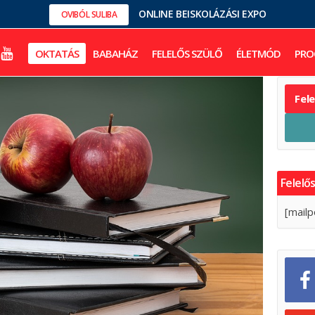
ONLINE BEISKOLÁZÁSI EXPO
OVIBÓL SULIBA
OKTATÁS
BABAHÁZ
FELELŐS SZÜLŐ
ÉLETMÓD
PRO
Fel
Felelős
[mailp