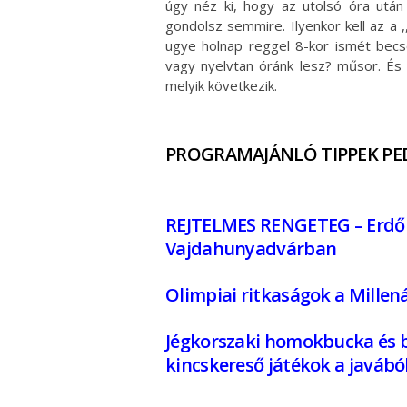
úgy néz ki, hogy az utolsó óra után
gondolsz semmire. Ilyenkor kell az a ,
ugye holnap reggel 8-kor ismét bec
vagy nyelvtan óránk lesz? műsor. És
melyik következik.
PROGRAMAJÁNLÓ TIPPEK P
REJTELMES RENGETEG – Erdőme
Vajdahunyadvárban
Olimpiai ritkaságok a Millen
Jégkorszaki homokbucka és b
kincskereső játékok a javábó