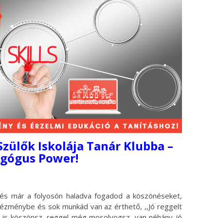
 Szülők Iskolája Tanár Klubba –
gógus Power!
 és már a folyosón haladva fogadod a köszönéseket,
ntézménybe és sok munkád van az érthető, ,,Jó reggelt
a is köszönsz, reggel még mosolyogsz, van néhány jó