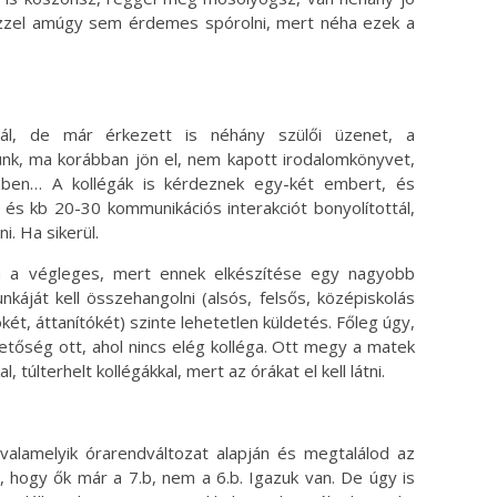
 ezzel amúgy sem érdemes spórolni, mert néha ezek a
nál, de már érkezett is néhány szülői üzenet, a
nk, ma korábban jön el, nem kapott irodalomkönyvet,
közben… A kollégák is kérdeznek egy-két embert, és
 és kb 20-30 kommunikációs interakciót bonyolítottál,
i. Ha sikerül.
 a végleges, mert ennek elkészítése egy nagyobb
káját kell összehangolni (alsós, felsős, középiskolás
két, áttanítókét) szinte lehetetlen küldetés. Főleg úgy,
ehetőség ott, ahol nincs elég kolléga. Ott megy a matek
túlterhelt kollégákkal, mert az órákat el kell látni.
a valamelyik órarendváltozat alapján és megtalálod az
k, hogy ők már a 7.b, nem a 6.b. Igazuk van. De úgy is