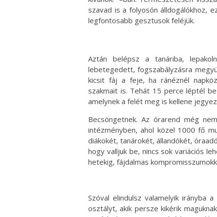
szavad is a folyosón álldogálókhoz,
legfontosabb gesztusok feléjük.
Aztán belépsz a tanáriba, lepakol
lebetegedett, fogszabályzásra megyü
kicsit fáj a feje, ha ránéznél nap
szakmait is. Tehát 15 perce léptél be
amelynek a felét meg is kellene jegyezn
Becsöngetnek. Az órarend még nem
intézményben, ahol közel 1000 fő mun
diákokét, tanárokét, állandókét, óraadó
hogy valljuk be, nincs sok variációs l
hetekig, fájdalmas kompromisszumokkal, 
Szóval elindulsz valamelyik irányba 
osztályt, akik persze kikérik magukna