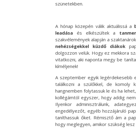
szünetekben.
A hónap közepén válik aktuálissá a
leadása
és elkészültek a
tanme
szakvélemények alapján a szaktanárokna
nehézségekkel küzdő diákok
papí
dolgozzon velük. Hogy ez mekkora szak
vitatkozni, aki naponta megy be tanít
kíméljenek!
A szeptember egyik legérdekesebb
találkozni a szülőkkel, de komoly 
hangnemben folytassuk le és ha lehet
kollégámtól egyszer, hogy addig nem 
Ilyenkor adminisztrálunk, adategye
engedélyezőt, egyéb hozzájáruló pap
taníthassuk őket. Rémisztő ám a papí
hogy meglegyen, amikor szükség lesz 