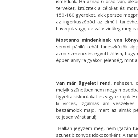
ismétlünk. Ha aznap 6 órád van, akko
terveket, kitűzitek a célokat és mot
150-180 gyereket, akik persze megpró
az ingerküszöböd az elmúlt tanévhe
haverjuk vagy, de valószínűleg meg is
Mostanra mindenkinek van köny
semmi pánik) tehát taneszközök kipipá
azon szerencsés együtt állása, hogy 
éppen annyira gyakori jelenség, mint a 
Van már ügyeleti rend
, nehezen, d
melyik szünetben nem megy mosdóba, n
figyeli a kiskorúakat és vigyáz rájuk. 
ki vicces, izgalmas ám veszélyes
beszámolok majd, mert az almák pé
teljesen váratlanul).
Halkan jegyzem meg, nem igazán tudo
szünet bizonyos időközönként. A tanár