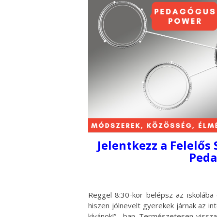
Jelentkezz a Felelős
Peda
Reggel 8:30-kor belépsz az iskolába
hiszen jólnevelt gyerekek járnak az i
kívánok!” –ban. Természetesen vissz