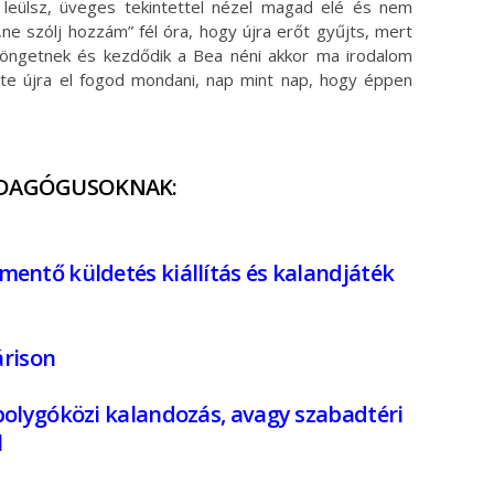
 leülsz, üveges tekintettel nézel magad elé és nem
,ne szólj hozzám” fél óra, hogy újra erőt gyűjts, mert
söngetnek és kezdődik a Bea néni akkor ma irodalom
 te újra el fogod mondani, nap mint nap, hogy éppen
EDAGÓGUSOKNAK:
ntő küldetés kiállítás és kalandjáték
árison
olygóközi kalandozás, avagy szabadtéri
l