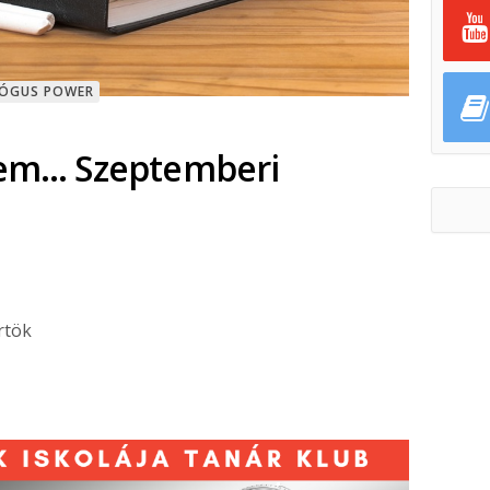
GÓGUS POWER
ntem… Szeptemberi
rtök
ok
ter