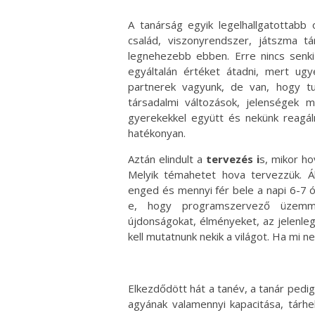
A tanárság egyik legelhallgatottabb 
család, viszonyrendszer, játszma tár
legnehezebb ebben. Erre nincs senki
egyáltalán értéket átadni, mert ug
partnerek vagyunk, de van, hogy t
társadalmi változások, jelenségek 
gyerekekkel együtt és nekünk reagáln
hatékonyan.
Aztán elindult a
tervezés i
s, mikor h
Melyik témahetet hova tervezzük. Á
enged és mennyi fér bele a napi 6-7 ór
e, hogy programszervező üzemmó
újdonságokat, élményeket, az jelenle
kell mutatnunk nekik a világot. Ha mi n
Elkezdődött hát a tanév, a tanár pedi
agyának valamennyi kapacitása, tárhel