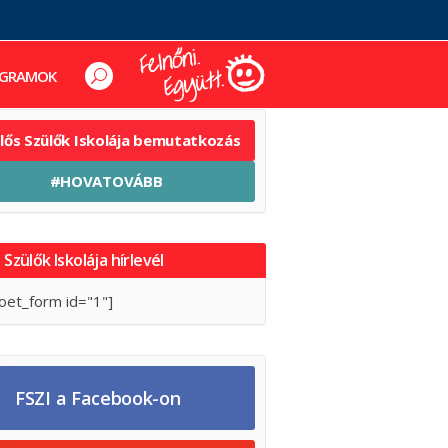
GRAMOK
elős Szülők Iskolája bemutatkozás
#HOVATOVÁBB
 Szülők Iskolája hírlevél
oet_form id="1"]
FSZI a Facebook-on