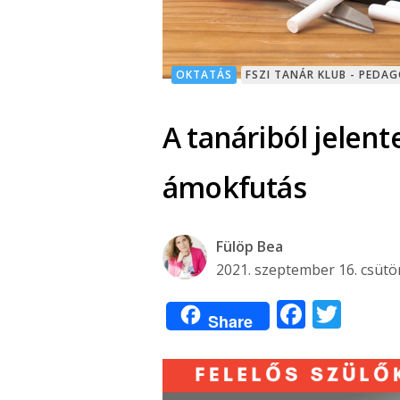
OKTATÁS
FSZI TANÁR KLUB - PEDA
A tanáriból jele
ámokfutás
Fülöp Bea
2021. szeptember 16. csütö
Facebo
Twit
Share