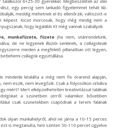
r találkozol 6×25-30 gyerekkel. Megbeszélitek az idei
iválsz, egy percig sem lankadó figyelemmel tehát kb.
bálják, meddig mehetnek el és ellenőrzik, változott-e
z képest. Kicsit morcosak, hogy még mindig nem a
 nyugszanak, hogy legalább itt még vannak szabályok.
ve, munkafüzete, füzete
(ha nem, utánrendelünk,
lva, de ne legyenek illúziói senkinek, a csillagoknak
egyszerre minden a megfelelő pillanatban ott legyen,
betlehemi csillagok együttállása.
e mindenki kitalálta a még nem fix órarend alapján,
em eszik, nem levegőzik. Csak a folyosókon cirkálva
Hogy miért? Mert elképzelhetetlen kreativitással találnak
 dolgokat a szünetben (erről valamikor bővebben
ldául csak szünetekben csapódnak a terem falának
k olyan munkahelyről, ahol ne járna a 10-15 perces
 ezt is megtanulta, heti szinten 50-110 percet ügyelve