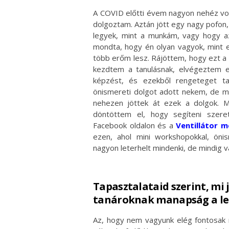
A COVID előtti évem nagyon nehéz vol
dolgoztam. Aztán jött egy nagy pofon,
legyek, mint a munkám, vagy hogy a
mondta, hogy én olyan vagyok, mint e
több erőm lesz. Rájöttem, hogy ezt a m
kezdtem a tanulásnak, elvégeztem e
képzést, és ezekből rengeteget ta
önismereti dolgot adott nekem, de mé
nehezen jöttek át ezek a dolgok. 
döntöttem el, hogy segíteni szere
Facebook oldalon és a
Ventillátor 
ezen, ahol mini workshopokkal, öni
nagyon leterhelt mindenki, de mindig v
Tapasztalataid szerint, mi
tanároknak manapság a lel
Az, hogy nem vagyunk elég fontosak