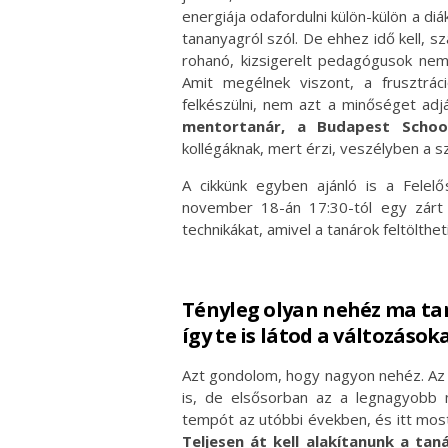
energiája odafordulni külön-külön a di
tananyagról szól. De ehhez idő kell, sz
rohanó, kizsigerelt pedagógusok nem 
Amit megélnek viszont, a frusztrác
felkészülni, nem azt a minőséget adj
mentortanár, a Budapest School
kollégáknak, mert érzi, veszélyben a s
A cikkünk egyben ajánló is a Felel
november 18-án 17:30-tól egy zárt c
technikákat, amivel a tanárok feltölthe
Tényleg olyan nehéz ma ta
így te is látod a változásoka
Azt gondolom, hogy nagyon nehéz. Az a
is, de elsősorban az a legnagyobb 
tempót az utóbbi években, és itt mos
Teljesen át kell alakítanunk a ta