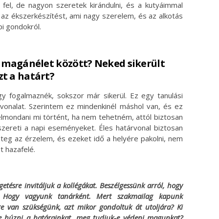
 fel, de nagyon szeretek kirándulni, és a kutyáimmal
 az ékszerkészítést, ami nagy szerelem, és az alkotás
pi gondokról.
a magánélet között? Neked sikerült
t a határt?
y fogalmaznék, sokszor már sikerül. Ez egy tanulási
a vonalat. Szerintem ez mindenkinél máshol van, és ez
lmondani mi történt, ha nem tehetném, attól biztosan
szereti a napi eseményeket. Éles határvonal biztosan
eg az érzelem, és ezeket idő a helyére pakolni, nem
t hazafelé.
getésre invitáljuk a kollégákat. Beszélgessünk arról, hogy
! Hogy vagyunk tanárként. Mert szakmailag kapunk
re van szükségünk, azt mikor gondoltuk át utoljára? Ki
-e húzni a határainkat, meg tudjuk-e védeni magunkat?