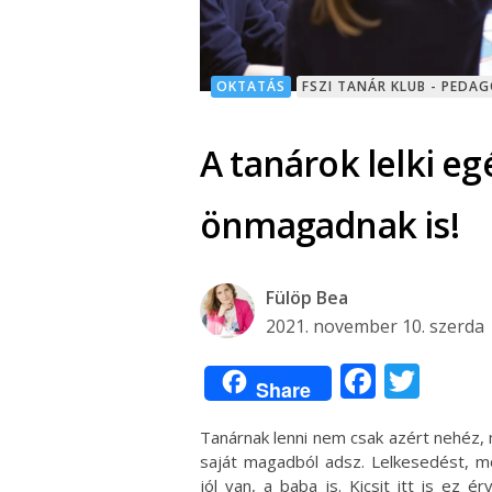
OKTATÁS
FSZI TANÁR KLUB - PEDA
A tanárok lelki e
önmagadnak is!
Fülöp Bea
2021. november 10. szerda
Facebo
Twit
Share
Tanárnak lenni nem csak azért nehéz,
saját magadból adsz. Lelkesedést, mo
jól van, a baba is. Kicsit itt is ez é