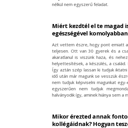
nélkül nem egyszerű feladat.
Miért kezdtél el te magad i
egészségével komolyabban 
Azt vettem észre, hogy pont emiatt a
teljesen. Ott van 30 gyerek és a csa
akaratlanul is viszünk haza, és nehe
helyettesítések, a készülés, a család
Így aztán szép lassan ki tudjuk iktat
idő után már magunk se vesszük észre
nem tudjuk képviselni magunkat egy-
egyszerűen nem tudjuk megmondan
halványodik így, aminek hiánya sem a
Mikor érezted annak fontos
kollégáidnak? Hogyan tesz