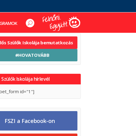
GRAMOK
elős Szülők Iskolája bemutatkozás
#HOVATOVÁBB
 Szülők Iskolája hírlevél
oet_form id="1"]
FSZI a Facebook-on