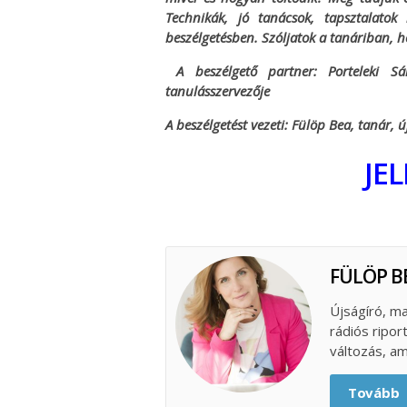
Technikák, jó tanácsok, tapsztalato
beszélgetésben. Szóljatok a tanáriban, ho
A beszélgető partner: Porteleki Sá
tanulásszervezője
A beszélgetést vezeti: Fülöp Bea, tanár, ú
JE
FÜLÖP B
Újságíró, ma
rádiós ripor
változás, am
Tovább