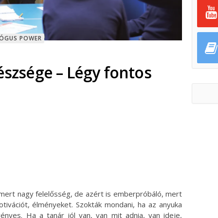
GÓGUS POWER
gészsége – Légy fontos
ok
ter
 mert nagy felelősség, de azért is emberpróbáló, mert
tivációt, élményeket. Szokták mondani, ha az anyuka
rvényes. Ha a tanár jól van, van mit adnia, van ideje,