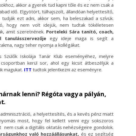
ákokhoz, akkor a gyerek tud kapni tőle és ez nem csak a
abad idő. Elgyötört, túlhajszolt, állandóan helyettesítő,
tudják ezt adni, akkor sem, ha beleszakad a szívük.
ió, hogy nem volt idejük, nem tudtak tökéletesen
ák, amit szeretnének.
Porteleki Sára tanító, coach,
 tanulásszervezője
egy ideje maga is segít a
zakma, nagy teher nyomja a kollégákat.
ős Szülők Iskolája Tanár Klub eseményéhez, melyre
soportban kerül sor, ahol egy kicsit átbeszéljük a
tik magukat.
ITT
tudtok jelentkezni az eseményre.
nárnak lenni? Régóta vagy a pályán,
t.
dminisztráció, a helyettesítés, és a kevés pénz miatt
nyomás most, hogy fel kellett venni egy sokszoros
t nem csak a digitális oktatás nehézségeire gondolok.
nárságunkhoz való hozzáállásunkat,
és ez segítség