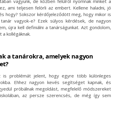
datában vagyunk, de közben felülről nyomnak minket a
z, ami teljesen felörli az embert. Kellene haladni, jó
r és hogy? Sokszor kérdőjeleződött meg, hogy mikor is
ó tanár vagyok-e? Ezek súlyos kérdések, de nagyon
em, újra kell definiálni a tanárságunkat. Azt gondolom,
 a kollégáknak.
nak a tanárokra, amelyek nagyon
et?
z is problémát jelent, hogy egyre több különleges
lyokba. Ehhez nagyon kevés segítséget kapnak, és
gyedül próbálnak megoldást, megfelelő módszereket
 iskolában, az persze szerencsés, de még így sem