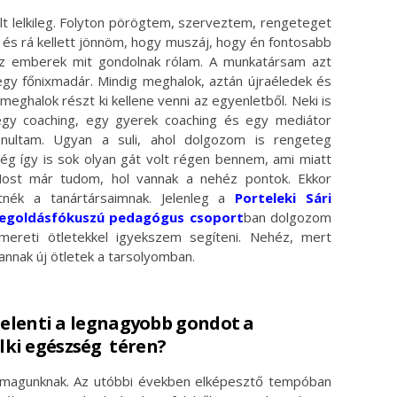
t lelkileg. Folyton pörögtem, szerveztem, rengeteget
 és rá kellett jönnöm, hogy muszáj, hogy én fontosabb
z emberek mit gondolnak rólam. A munkatársam azt
gy főnixmadár. Mindig meghalok, aztán újraéledek és
eghalok részt ki kellene venni az egyenletből. Neki is
gy coaching, egy gyerek coaching és egy mediátor
nultam. Ugyan a suli, ahol dolgozom is rengeteg
g így is sok olyan gát volt régen bennem, ami miatt
Most már tudom, hol vannak a nehéz pontok. Ekkor
tnék a tanártársaimnak. Jelenleg a
Porteleki Sári
megoldásfókuszú pedagógus csoport
ban dolgozom
smereti ötletekkel igyekszem segíteni. Nehéz, mert
annak új ötletek a tarsolyomban.
 jelenti a legnagyobb gondot a
ki egészség téren?
 magunknak. Az utóbbi években elképesztő tempóban