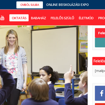
ONLINE BEISKOLÁZÁSI EXPO
OVIBÓL SULIBA
OKTATÁS
BABAHÁZ
FELELŐS SZÜLŐ
ÉLETMÓD
PRO
Fel
Felelős
[mailp