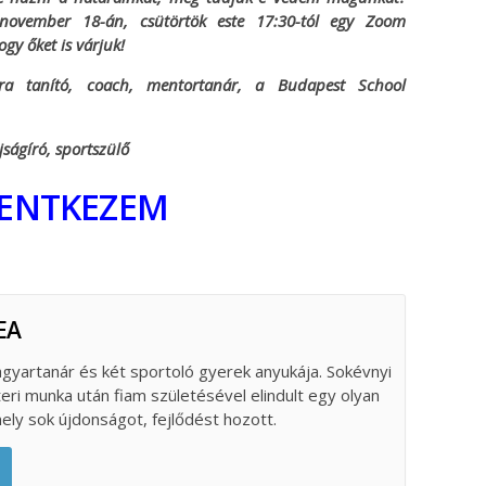
k november 18-án, csütörtök este 17:30-tól egy Zoom
gy őket is várjuk!
ra tanító, coach, mentortanár, a Budapest School
jságíró, sportszülő
LENTKEZEM
EA
gyartanár és két sportoló gyerek anyukája. Sokévnyi
teri munka után fiam születésével elindult egy olyan
ely sok újdonságot, fejlődést hozott.