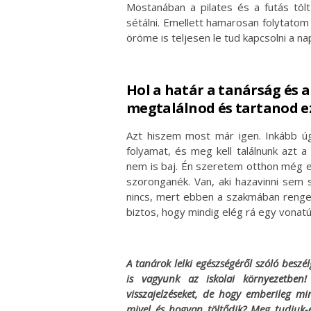
Mostanában a pilates és a futás tölt
sétálni. Emellett hamarosan folytatom
öröme is teljesen le tud kapcsolni a na
Hol a határ a tanárság és 
megtalálnod és tartanod ez
Azt hiszem most már igen. Inkább úg
folyamat, és meg kell találnunk azt 
nem is baj. Én szeretem otthon még e
szoronganék. Van, aki hazavinni sem 
nincs, mert ebben a szakmában renget
biztos, hogy mindig elég rá egy vonatú
A tanárok lelki egészségéről szóló beszél
is vagyunk az iskolai környezetben
visszajelzéseket, de hogy emberileg mi
mivel és hogyan töltődik? Meg tudjuk