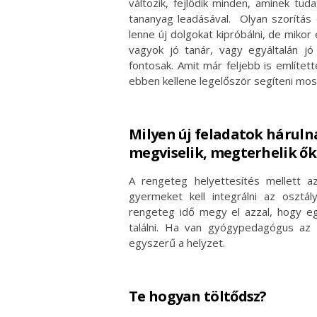
változik, fejlődik minden, aminek tu
tananyag leadásával. Olyan szorítás e
lenne új dolgokat kipróbálni, de miko
vagyok jó tanár, vagy egyáltalán j
fontosak. Amit már feljebb is említett
ebben kellene legelőször segíteni most
Milyen új feladatok hárul
megviselik, megterhelik ők
A rengeteg helyettesítés mellett a
gyermeket kell integrálni az osztá
rengeteg idő megy el azzal, hogy e
találni. Ha van gyógypedagógus az
egyszerű a helyzet.
Te hogyan töltődsz?