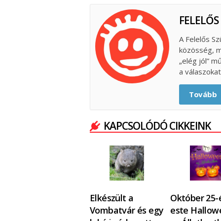
FELELŐS
A Felelős Sz
közösség, m
„elég jól” m
a válaszokat
Tovább
KAPCSOLÓDÓ CIKKEINK
Elkészült a
Október 25-
Vombatvár és egy
este Hallow