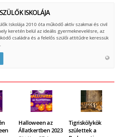
 SZÜLŐK ISKOLÁJA
ülők Iskolája 2010 óta működő aktív szakmai és civil
ely keretén belül az ideális gyermeknevelésre, az
űködő családra és a felelős szülői attitűdre keressük
.
én
Halloween az
Tigriskölykök
een
Állatkertben 2023
születtek a