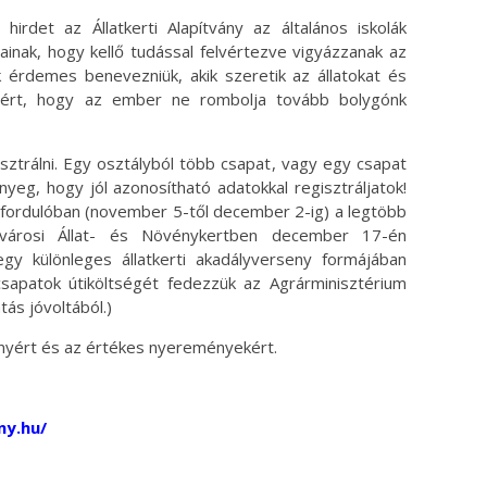
hirdet az Állatkerti Alapítvány az általános iskolák
ainak, hogy kellő tudással felvértezve vigyázzanak az
 érdemes benevezniük, akik szeretik az állatokat és
zért, hogy az ember ne rombolja tovább bolygónk
sztrálni. Egy osztályból több csapat, vagy egy csapat
nyeg, hogy jól azonosítható adatokkal regisztráljatok!
ő fordulóban (november 5-től december 2-ig) a legtöbb
városi Állat- és Növénykertben december 17-én
 különleges állatkerti akadályverseny formájában
sapatok útiköltségét fedezzük az Agrárminisztérium
ás jóvoltából.)
ényért és az értékes nyereményekért.
ny.hu/