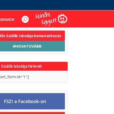
GRAMOK
elős Szülők Iskolája bemutatkozás
#HOVATOVÁBB
 Szülők Iskolája hírlevél
oet_form id="1"]
FSZI a Facebook-on