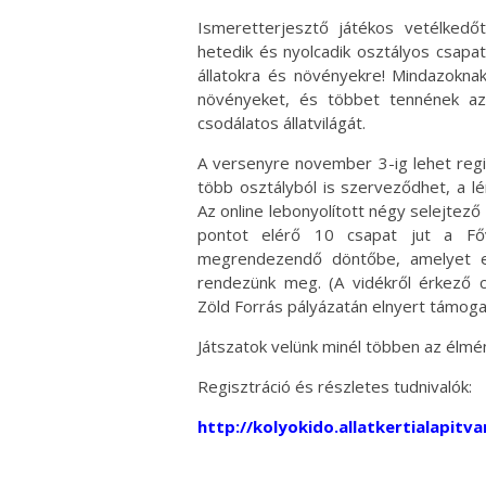
Ismeretterjesztő játékos vetélkedőt 
hetedik és nyolcadik osztályos csapat
állatokra és növényekre! Mindazoknak
növényeket, és többet tennének a
csodálatos állatvilágát.
A versenyre november 3-ig lehet regi
több osztályból is szerveződhet, a lé
Az online lebonyolított négy selejtez
pontot elérő 10 csapat jut a Fő
megrendezendő döntőbe, amelyet egy
rendezünk meg. (A vidékről érkező c
Zöld Forrás pályázatán elnyert támogat
Játszatok velünk minél többen az élm
Regisztráció és részletes tudnivalók:
http://kolyokido.allatkertialapitva