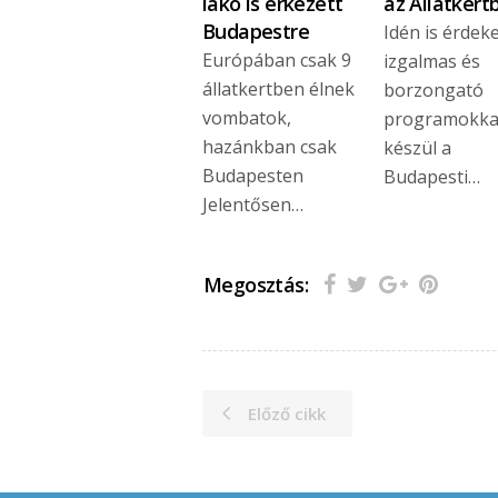
lakó is érkezett
az Állatkert
Budapestre
Idén is érdeke
Európában csak 9
izgalmas és
állatkertben élnek
borzongató
vombatok,
programokka
hazánkban csak
készül a
Budapesten
Budapesti…
Jelentősen…
Megosztás:
Előző cikk