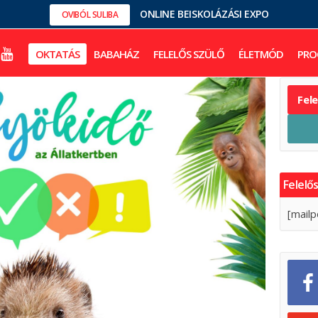
ONLINE BEISKOLÁZÁSI EXPO
OVIBÓL SULIBA
OKTATÁS
BABAHÁZ
FELELŐS SZÜLŐ
ÉLETMÓD
PRO
Fel
Felelős
[mailp