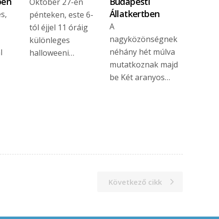
ben
Budapesti
Október 27-én
Állatkertben
s,
pénteken, este 6-
A
tól éjjel 11 óráig
nagyközönségnek
különleges
néhány hét múlva
l
halloweeni…
mutatkoznak majd
be Két aranyos…
Következő cikk