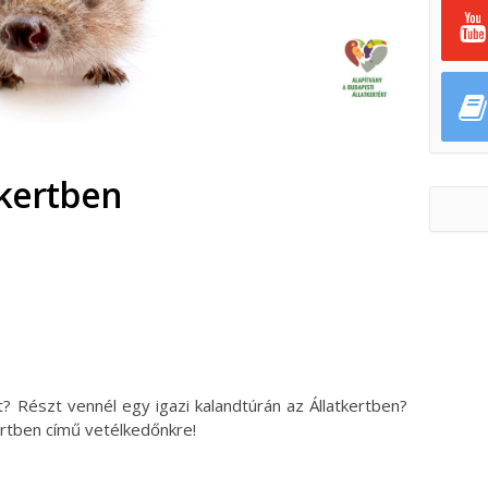
tkertben
ok
ter
? Részt vennél egy igazi kalandtúrán az Állatkertben?
ertben című vetélkedőnkre!