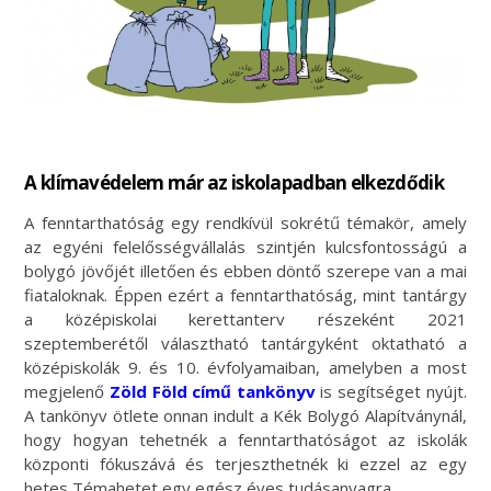
A klímavédelem már az iskolapadban elkezdődik
A fenntarthatóság egy rendkívül sokrétű témakör, amely
az egyéni felelősségvállalás szintjén kulcsfontosságú a
bolygó jövőjét illetően és ebben döntő szerepe van a mai
fiataloknak. Éppen ezért a fenntarthatóság, mint tantárgy
a középiskolai kerettanterv részeként 2021
szeptemberétől választható tantárgyként oktatható a
középiskolák 9. és 10. évfolyamaiban, amelyben a most
megjelenő
Zöld Föld című tankönyv
is segítséget nyújt.
A tankönyv ötlete onnan indult a Kék Bolygó Alapítványnál,
hogy hogyan tehetnék a fenntarthatóságot az iskolák
központi fókuszává és terjeszthetnék ki ezzel az egy
hetes Témahetet egy egész éves tudásanyagra.