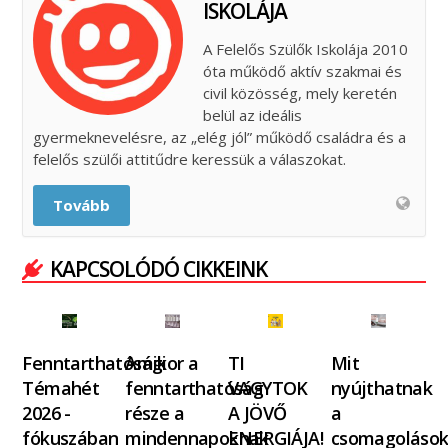
ISKOLÁJA
A Felelős Szülők Iskolája 2010
óta működő aktív szakmai és
civil közösség, mely keretén
belül az ideális
gyermeknevelésre, az „elég jól” működő családra és a
felelős szülői attitűdre keressük a válaszokat.
Tovább
KAPCSOLÓDÓ CIKKEINK
Fenntarthatósági
Amikor a
TI
Mit
Témahét
fenntarthatóság
VAGYTOK
nyújthatnak
2026 -
része a
A JÖVŐ
a
fókuszában
mindennapoknak
ENERGIÁJA!
csomagolások