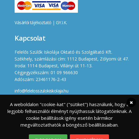
Vásárlói tájékoztató
|
GY.I.K.
Kapcsolat
Felelős Szülők Iskolája Oktató és Szolgáltató Kft.
Székhely, számlázási cím: 1112 Budapest, Zólyomi út 47.
Iroda: 1114 Budapest, Villányi út 11-13.
Cégjegyzékszám: 01 09 966630
Adószám: 23461176-2-43
info@felelosszulokiskolaja.hu
+36 20 358 66 12
A weboldalon "cookie-kat" ("sütiket") használunk, hogy a
legjobb felhasználói élményt nyújthassuk látogatóinknak. A
Készített
cookie beállítások igény esetén bármikor
megváltoztathatók a böngésző beállításaiban.