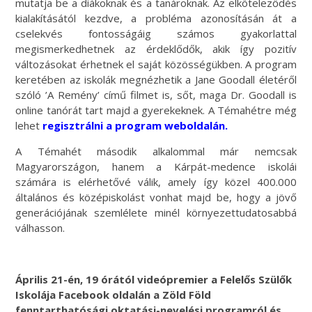
mutatja be a diákoknak és a tanároknak. Az elköteleződés
kialakításától kezdve, a probléma azonosításán át a
cselekvés fontosságáig számos gyakorlattal
megismerkedhetnek az érdeklődők, akik így pozitív
változásokat érhetnek el saját közösségükben. A program
keretében az iskolák megnézhetik a Jane Goodall életéről
szóló ’A Remény’ című filmet is, sőt, maga Dr. Goodall is
online tanórát tart majd a gyerekeknek. A Témahétre még
lehet
regisztrálni a program weboldalán.
A Témahét második alkalommal már nemcsak
Magyarországon, hanem a Kárpát-medence iskolái
számára is elérhetővé válik, amely így közel 400.000
általános és középiskolást vonhat majd be, hogy a jövő
generációjának szemlélete minél környezettudatosabbá
válhasson.
Április 21-én, 19 órától videópremier a Felelős Szülők
Iskolája Facebook oldalán a Zöld Föld
fenntarthatósági oktatási-nevelési programról és