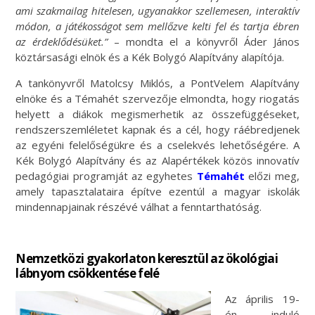
ami szakmailag hitelesen, ugyanakkor szellemesen, interaktív
módon, a játékosságot sem mellőzve kelti fel és tartja ébren
az érdeklődésüket.”
– mondta el a könyvről Áder János
köztársasági elnök és a Kék Bolygó Alapítvány alapítója.
A tankönyvről Matolcsy Miklós, a PontVelem Alapítvány
elnöke és a Témahét szervezője elmondta, hogy riogatás
helyett a diákok megismerhetik az összefüggéseket,
rendszerszemléletet kapnak és a cél, hogy ráébredjenek
az egyéni felelőségükre és a cselekvés lehetőségére. A
Kék Bolygó Alapítvány és az Alapértékek közös innovatív
pedagógiai programját az egyhetes
Témahét
előzi meg,
amely tapasztalataira építve ezentúl a magyar iskolák
mindennapjainak részévé válhat a fenntarthatóság.
Nemzetközi gyakorlaton keresztül az ökológiai
lábnyom csökkentése felé
Az április 19-
én induló