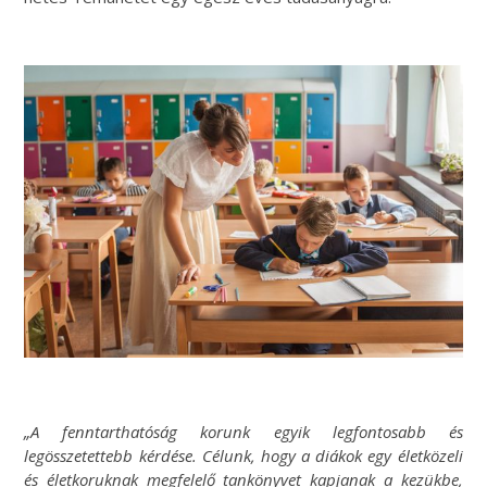
„A fenntarthatóság korunk egyik legfontosabb és
legösszetettebb kérdése. Célunk, hogy a diákok egy életközeli
és életkoruknak megfelelő tankönyvet kapjanak a kezükbe,