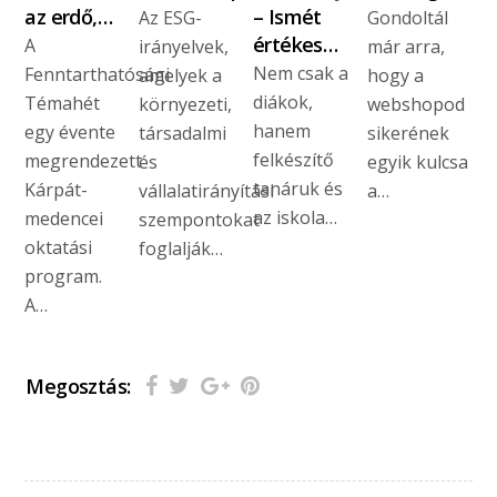
az erdő,…
– Ismét
Az ESG-
Gondoltál
értékes…
A
irányelvek,
már arra,
Nem csak a
Fenntarthatósági
amelyek a
hogy a
diákok,
Témahét
környezeti,
webshopod
hanem
egy évente
társadalmi
sikerének
felkészítő
megrendezett
és
egyik kulcsa
tanáruk és
Kárpát-
vállalatirányítási
a…
az iskola…
medencei
szempontokat
oktatási
foglalják…
program.
A…
Megosztás: