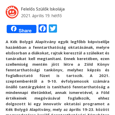
Felelős Szülők Iskolája
2021. április 19. hétfő
Facebook
Twitter
Share
A Kék Bolygó Alapítvány egyik legfőbb képviselője
hazánkban a fenntarthatóság oktatásának, melyre
elsősorban a diákokat, rajtuk keresztül a szüleiket és
tanáraikat kell megtanítani. Ennek keretében, ezen
szellemiség mentén jött létre a Zöld Könyv
fenntarthatósági tankönyv, melyhez képzés és
foglalkoztató füzet is tartozik. A 2021.
szeptemberétől a 9-10. évfolyamosok számára
önálló tantárgyként is tanítható fenntarthatóság a
mindennapi életünkkel, annak ismeretével, a Föld
értékeinek megóvásával foglalkozik, ehhez
dolgozott ki egy innovatív oktatási programot a
Kék Bolygó Alapítvány, mely az április 19-23. között
megrendezésre kerülő Fenntarthatósági Témahéten