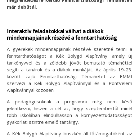
már debütál.
Interaktív feladatokkal válhat a diákok
mindennapjainak részévé a fenntarthatóság
A gyerekek mindennapjainak részévé szeretné tenni a
fenntarthatóságot a Kék Bolygó Alapítvány, amely új
tankönyvvel és a zöldebb jövőt bemutató témahéttel
segíti a tanárok és a diákok munkáját. Az április 19-23.
között zajló Fenntarthatósági Témahetet az EMMI
szervezi a Kék Bolygó Alapítvánnyal és a PontVelem
Alapítvánnyal közösen.
A pedagógusoknak a programra még nem késő
jelentkezni, hiszen a cél az, hogy szeptembertől minél
több iskolában elindulhasson a környezettudatosságot
gyakorlati szintre emelő tantárgy.
A Kék Bolygó Alapítvány büszkén áll főtámogatóként az