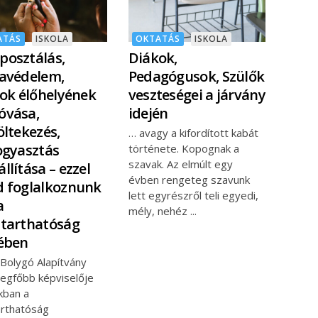
ATÁS
ISKOLA
OKTATÁS
ISKOLA
osztálás,
Diákok,
avédelem,
Pedagógusok, Szülők
tok élőhelyének
veszteségei a járvány
óvása,
idején
öltekezés,
… avagy a kifordított kabát
ogyasztás
története. Kopognak a
szavak. Az elmúlt egy
llítása – ezzel
évben rengeteg szavunk
 foglalkoznunk
lett egyrészről teli egyedi,
a
mély, nehéz
tarthatóság
ében
 Bolygó Alapítvány
legfőbb képviselője
kban a
arthatóság