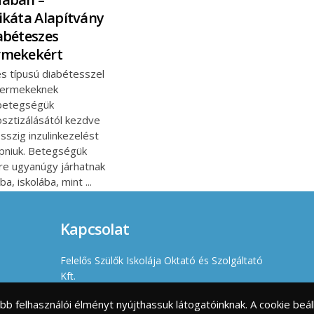
ikáta Alapítvány
abéteszes
rmekekért
s típusú diabétesszel
yermekeknek
betegségük
osztizálásától kezdve
sszig inzulinkezelést
apniuk. Betegségük
ére ugyanúgy járhatnak
ba, iskolába, mint
Kapcsolat
Felelős Szülők Iskolája Oktató és Szolgáltató
Kft.
Székhely, számlázási cím: 1112 Budapest,
jobb felhasználói élményt nyújthassuk látogatóinknak. A cookie b
Zólyomi út 47.