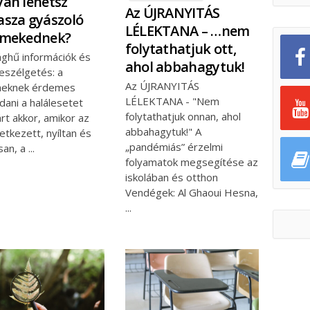
an lehetsz
Az ÚJRANYITÁS
sza gyászoló
LÉLEKTANA – …nem
rmekednek?
folytathatjuk ott,
ághű információk és
ahol abbahagytuk!
beszélgetés: a
Az ÚJRANYITÁS
eknek érdemes
LÉLEKTANA - "Nem
ani a halálesetet
folytathatjuk onnan, ahol
rt akkor, amikor az
abbahagytuk!" A
tkezett, nyíltan és
„pandémiás” érzelmi
san, a
folyamatok megsegítése az
iskolában és otthon
Vendégek: Al Ghaoui Hesna,