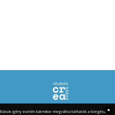
Készítette
eállítások igény esetén bármikor megváltoztathatók a böngésző