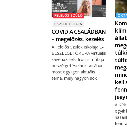
FELELŐS SZÜLŐ
OKT
Komp
PSZICHOLÓGIA
klím
COVID A CSALÁDBAN
álla
– megelőzés, kezelés
meg
A Felelős Szülők Iskolája E-
túlk
BESZÉLGETŐKÚRA virtuális
túlf
kávéházi lelki fröccs műfajú
beszélgetéseinek sorában
megá
most egy igen aktuális
mind
téma, mely nagyon sok
kell 
fenn
jegy
A Kék
egyik 
hazán
fennt