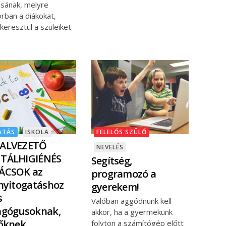
ásának, melyre
rban a diákokat,
 keresztül a szüleiket
ATÁS
ISKOLA
FELELŐS SZÜLŐ
ALVEZETŐ
NEVELÉS
TÁLHIGIÉNÉS
Segítség,
ÁCSOK az
programozó a
nyitogatáshoz
gyerekem!
s
Valóban aggódnunk kell
agógusoknak,
akkor, ha a gyermekünk
őknek
folyton a számítógép előtt