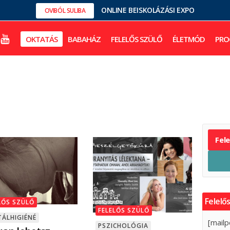
ONLINE BEISKOLÁZÁSI EXPO
OVIBÓL SULIBA
OKTATÁS
BABAHÁZ
FELELŐS SZÜLŐ
ÉLETMÓD
PRO
Fel
Felelős
LŐS SZÜLŐ
FELELŐS SZÜLŐ
ÁLHIGIÉNÉ
[mailp
PSZICHOLÓGIA