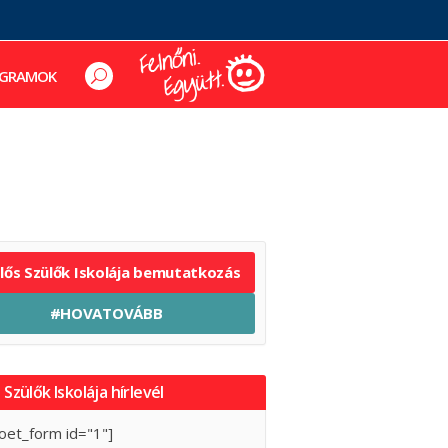
GRAMOK
elős Szülők Iskolája bemutatkozás
#HOVATOVÁBB
 Szülők Iskolája hírlevél
oet_form id="1"]