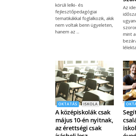
körüli lelki- és
Az ide
fejlesztőpedagógiai
idősz
tematikákkal foglalkozik, akik
ugyan
nem voltak benn ügyeleten,
szoron
hanem az
mint a
bezár
lélekt
OKTATÁS
ISKOLA
OKT
A középiskolák csak
Segí
május 10-én nyitnak,
csal
az érettségi csak
isko
írásbeli lesz
óvod