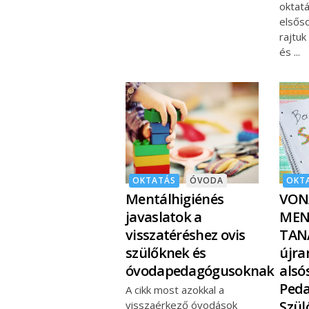
oktat
elsőso
rajtuk
és
OKTATÁS
ÓVODA
OKT
Mentálhigiénés
VON
javaslatok a
MEN
visszatéréshez ovis
TAN
szülőknek és
újra
óvodapedagógusoknak
alsó
Ped
A cikk most azokkal a
Szül
visszaérkező óvodások