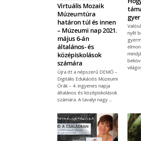
Hogy
Virtuális Mozaik
táma
Múzeumtúra
gye
határon túl és innen
Valós
– Múzeumi nap 2021.
nyílt 
május 6-án
gyerm
általános- és
elmond
mindjá
középiskolások
beköve
számára
világo
Újra itt a népszerű DEMÓ –
Digitális Edukációs Múzeumi
Órák – 4. ingyenes napja
általános és középiskolások
számára. A tavalyi nagy