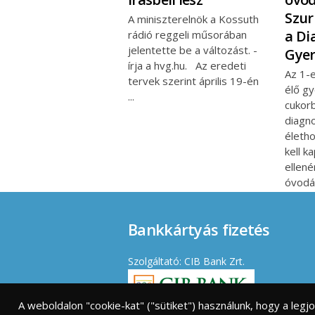
Szur
A miniszterelnök a Kossuth
a Di
rádió reggeli műsorában
jelentette be a változást. -
Gye
írja a hvg.hu. Az eredeti
Az 1-e
tervek szerint április 19-én
élő g
cukor
diagn
életho
kell k
ellen
óvodá
Bankkártyás fizetés
Szolgáltató: CIB Bank Zrt.
A weboldalon "cookie-kat" ("sütiket") használunk, hogy a leg