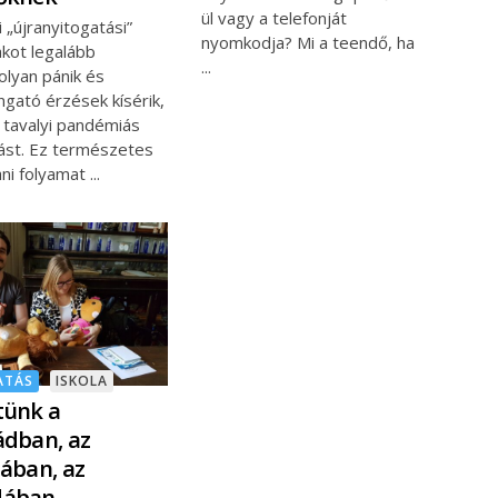
ül vagy a telefonját
i „újranyitogatási”
nyomkodja? Mi a teendő, ha
akot legalább
olyan pánik és
gató érzések kísérik,
 tavalyi pandémiás
ást. Ez természetes
ani folyamat
ATÁS
ISKOLA
tünk a
ádban, az
lában, az
ában –