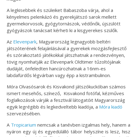
A legkisebbek és szüleiket Babaszoba várja, ahol a
kényelmes pelenkázó és gyerekjátszó sarok mellett
gyermekorvosok, gyógytornászok, védőnők, újszülött
gyógyászok tanácsait kérheti ki a kisgyerekes szülők.
Az
Elevenpark
, Magyarország legnagyobb beltéri
játszóterének felajánlásával a gyerekek mozgásfejlesztő
és szórakoztató játékokkal játszhatnak a rendezvényen,
tövig nyomhatják az Elevenpark Oldtimer tűzoltójának
dudáját, önfeledten hancúrozhatnak a 16nm-es
labdafürdős légvárban vagy épp a kistrambulinon.
Móra Olvasósarok és Kisvakond játszókuckóban számos
ismert mesehős, színező, Kisvakond fotófal, kézműves
foglalkozások várják a fesztivál látogatóit Magyarország
egyik legrégibb és legkedveltebb kiadója, a
Móra kiadó
szervezésében.
A
Tropicarium
nemcsak a tanévben izgalmas hely, hanem a
nyáron egy új és egyedülálló tábor helyszíne is lesz, hisz