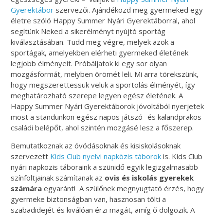
Gyerektábor
szervezői. Ajándékozd meg gyermeked egy
életre szóló Happy Summer Nyári Gyerektáborral, ahol
segítünk Neked a sikerélményt nyújtó sportág
kiválasztásában. Tudd meg végre, melyek azok a
sportágak, amelyekben elérheti gyermeked életének
legjobb élményeit. Próbáljatok ki egy sor olyan
mozgásformát, melyben örömét leli. Mi arra törekszünk,
hogy megszerettessük velük a sportolás élményét, így
meghatározható szerepe legyen egész életének. A
Happy Summer Nyári Gyerektáborok jóvoltából nyerjetek
most a standunkon egész napos játszó- és kalandprakos
családi belépőt, ahol szintén mozgásé lesz a főszerep.
Bemutatkoznak az óvódásoknak és kisiskolásoknak
szervezett
Kids Club nyelvi napközis táborok
is. Kids Club
nyári napközis táboraink a szünidő egyik legizgalmasabb
színfoltjainak számítanak az
ovis és iskolás gyerekek
számára
egyaránt! A szülőnek megnyugtató érzés, hogy
gyermeke biztonságban van, hasznosan tölti a
szabadidejét és kiválóan érzi magát, amíg ő dolgozik. A