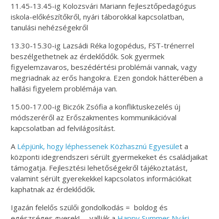
11.45-13.45-ig Kolozsvári Mariann fejlesztőpedagógus
iskola-előkészítőkről, nyári táborokkal kapcsolatban,
tanulási nehézségekről
13.30-15.30-ig Lazsádi Réka logopédus, FST-trénerrel
beszélgethetnek az érdeklődők. Sok gyermek
figyelemzavaros, beszédértési problémái vannak, vagy
megriadnak az erős hangokra. Ezen gondok hátterében a
hallási figyelem problémája van.
15.00-17.00-ig Biczók Zsófia a konfliktuskezelés új
módszeréről az Erőszakmentes kommunikációval
kapcsolatban ad felvilágosítást.
A
Lépjünk, hogy léphessenek Közhasznú Egyesüle
t a
központi idegrendszeri sérült gyermekeket és családjaikat
támogatja. Fejlesztési lehetőségekről tájékoztatást,
valamint sérült gyerekekkel kapcsolatos információkat
kaphatnak az érdeklődők.
Igazán felelős szülői gondolkodás = boldog és
egészséges gyerek! – vallják a
Happy Summer Nyári