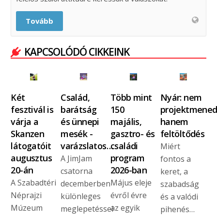
Tovább
KAPCSOLÓDÓ CIKKEINK
Két
Család,
Több mint
Nyár: nem
fesztivál is
barátság
150
projektmened
várja a
és ünnepi
majális,
hanem
Skanzen
mesék -
gasztro- és
feltöltődés
látogatóit
varázslatos…
családi
Miért
augusztus
program
A JimJam
fontos a
20-án
2026-ban
csatorna
keret, a
A Szabadtéri
Május eleje
decemberben
szabadság
Néprajzi
évről évre
különleges
és a valódi
Múzeum
az egyik
meglepetéssel
pihenés…