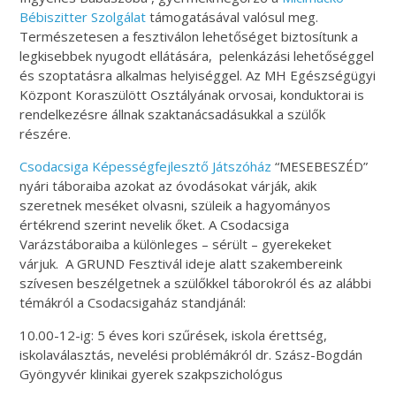
Bébiszitter Szolgálat
támogatásával valósul meg.
Természetesen a fesztiválon lehetőséget biztosítunk a
legkisebbek nyugodt ellátására, pelenkázási lehetőséggel
és szoptatásra alkalmas helyiséggel. Az MH Egészségügyi
Központ Koraszülött Osztályának orvosai, konduktorai is
rendelkezésre állnak szaktanácsadásukkal a szülők
részére.
Csodacsiga Képességfejlesztő Játszóház
“MESEBESZÉD”
nyári táboraiba azokat az óvodásokat várják, akik
szeretnek meséket olvasni, szüleik a hagyományos
értékrend szerint nevelik őket. A Csodacsiga
Varázstáboraiba a különleges – sérült – gyerekeket
várjuk. A GRUND Fesztivál ideje alatt szakembereink
szívesen beszélgetnek a szülőkkel táborokról és az alábbi
témákról a Csodacsigaház standjánál:
10.00-12-ig: 5 éves kori szűrések, iskola érettség,
iskolaválasztás, nevelési problémákról dr. Szász-Bogdán
Gyöngyvér klinikai gyerek szakpszichológus