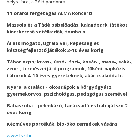
helyszínre, a Zöld pardonra.
11 óráról fergeteges ALMA koncert!
Mazsola és a Tádé bábelőadás, kalandpark, játékos
kincskereső vetélkedők, tombola
Állatsimogató, ugráló vár, képesség és
készségfejlesztő játékok 2-10 éves korig
Tábor expo; lovas-, úszó-, foci-, kosár- , mese-, sakk-,
zene-, természetjáró programok, főként napközis
táborok 4-10 éves gyerekeknek, akár családdal is
Nyaral a család! – okosságok a bőrgyógyász,
gyermekorvos, pszichológus, pedagógus szemével
Babaszoba – pelenkázó, tanácsadó és babajátszó 2
éves korig
Kézműves portékák, bio-öko termékek vására
www.fszi.hu