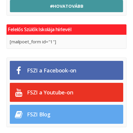
#HOVATOVÁBB
Felelős Szülők Iskolája hírlevél
[mailpoet_form id="1"]
FSZI a Facebook-on
FSZI a Youtube-on
FSZI Blog