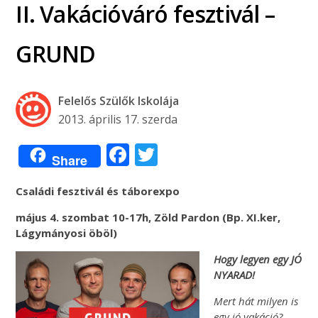
II. Vakációváró fesztivál –
GRUND
Felelős Szülők Iskolája
2013. április 17. szerda
Facebook
Twitter
Share
Családi fesztivál és táborexpo
május 4. szombat 10-17h, Zöld Pardon (Bp. XI.ker,
Lágymányosi öböl)
Hogy legyen egy JÓ
NYARAD!
Mert hát milyen is
egy jó vakáció?