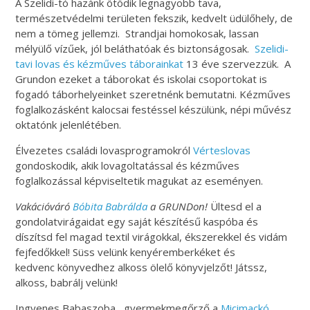
A Szelidi-tó hazánk ötödik legnagyobb tava,
természetvédelmi területen fekszik, kedvelt üdülőhely, de
nem a tömeg jellemzi. Strandjai homokosak, lassan
mélyülő vízűek, jól beláthatóak és biztonságosak.
Szelidi-
tavi lovas és kézműves táborainkat
13 éve szervezzük. A
Grundon ezeket a táborokat és iskolai csoportokat is
fogadó táborhelyeinket szeretnénk bemutatni. Kézműves
foglalkozásként kalocsai festéssel készülünk, népi művész
oktatónk jelenlétében.
Élvezetes családi lovasprogramokról
Vérteslovas
gondoskodik, akik lovagoltatással és kézműves
foglalkozással képviseltetik magukat az eseményen.
Vakációváró
Bóbita Babrálda
a GRUNDon!
Ültesd el a
gondolatvirágaidat egy saját készítésű kaspóba és
díszítsd fel magad textil virágokkal, ékszerekkel és vidám
fejfedőkkel! Süss velünk kenyéremberkéket és
kedvenc könyvedhez alkoss ölelő könyvjelzőt! Játssz,
alkoss, babrálj velünk!
Ingyenes Babaszoba , gyermekmegőrző a
Micimackó