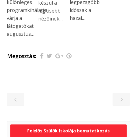
különleges
legpezsgőbb
készül a
programkínálattal
időszak a
legkisebb
várja a
hazai…
nézőinek…
látogatókat
augusztus…
Megosztás:
Felelős Szülők Iskolája bemutatkozás