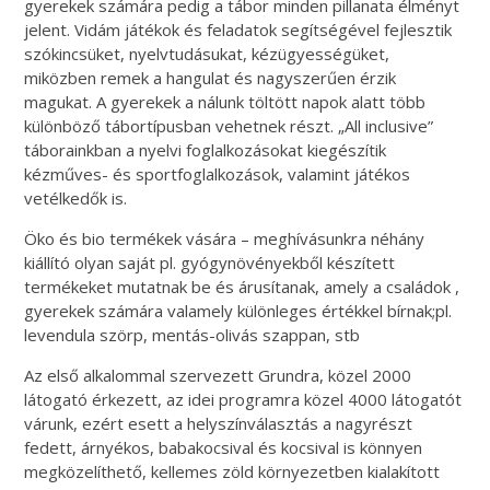
gyerekek számára pedig a tábor minden pillanata élményt
jelent. Vidám játékok és feladatok segítségével fejlesztik
szókincsüket, nyelvtudásukat, kézügyességüket,
miközben remek a hangulat és nagyszerűen érzik
magukat. A gyerekek a nálunk töltött napok alatt több
különböző tábortípusban vehetnek részt. „All inclusive”
táborainkban a nyelvi foglalkozásokat kiegészítik
kézműves- és sportfoglalkozások, valamint játékos
vetélkedők is.
Öko és bio termékek vására – meghívásunkra néhány
kiállító olyan saját pl. gyógynövényekből készített
termékeket mutatnak be és árusítanak, amely a családok ,
gyerekek számára valamely különleges értékkel bírnak;pl.
levendula szörp, mentás-olivás szappan, stb
Az első alkalommal szervezett Grundra, közel 2000
látogató érkezett, az idei programra közel 4000 látogatót
várunk, ezért esett a helyszínválasztás a nagyrészt
fedett, árnyékos, babakocsival és kocsival is könnyen
megközelíthető, kellemes zöld környezetben kialakított