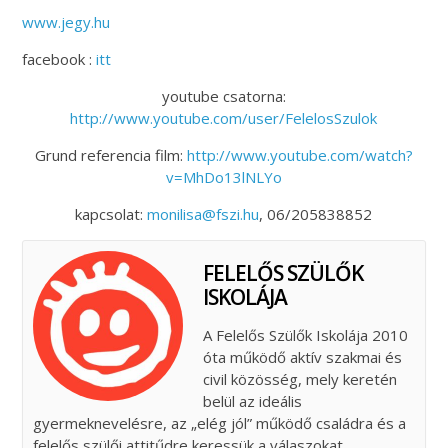
www.jegy.hu
facebook :
itt
youtube csatorna:
http://www.youtube.com/user/FelelosSzulok
Grund referencia film:
http://www.youtube.com/watch?
v=MhDo13lNLYo
kapcsolat:
monilisa@fszi.hu
, 06/205838852
FELELŐS SZÜLŐK
ISKOLÁJA
A Felelős Szülők Iskolája 2010
óta működő aktív szakmai és
civil közösség, mely keretén
belül az ideális
gyermeknevelésre, az „elég jól” működő családra és a
felelős szülői attitűdre keressük a válaszokat.