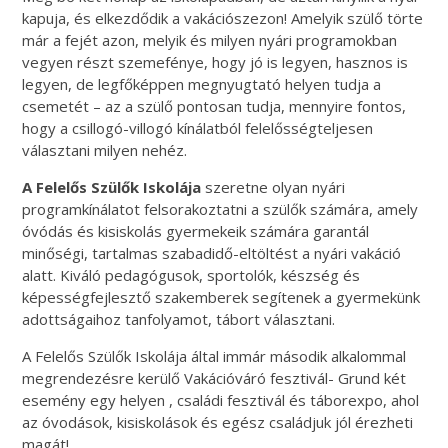
kapuja, és elkezdődik a vakációszezon! Amelyik szülő törte
már a fejét azon, melyik és milyen nyári programokban
vegyen részt szemefénye, hogy jó is legyen, hasznos is
legyen, de legfőképpen megnyugtató helyen tudja a
csemetét – az a szülő pontosan tudja, mennyire fontos,
hogy a csillogó-villogó kínálatból felelősségteljesen
választani milyen nehéz.
A
Felelős Szülők Iskolája
szeretne olyan nyári
programkínálatot felsorakoztatni a szülők számára, amely
óvódás és kisiskolás gyermekeik számára garantál
minőségi, tartalmas szabadidő-eltöltést a nyári vakáció
alatt. Kiváló pedagógusok, sportolók, készség és
képességfejlesztő szakemberek segítenek a gyermekünk
adottságaihoz tanfolyamot, tábort választani.
A Felelős Szülők Iskolája által immár második alkalommal
megrendezésre kerülő Vakációváró fesztivál- Grund két
esemény egy helyen , családi fesztivál és táborexpo, ahol
az óvodások, kisiskolások és egész családjuk jól érezheti
magát!