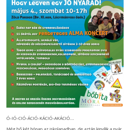
Ó-IÓ-CIÓ-ÁCIÓ-KÁCIÓ-AKÁCIÓ….
Még bő két hónap az iskolapadban, de aztán kinyílik a nyár