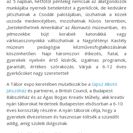
az 5 napban, hétfőtől péntekig nemcsak az állatgondozók
munkájába nyernek betekintést a gyerkőcök, de kedvükre
játszhatnak a Csodák palotájában, úszhatnak a közeli
uszoda medencéjében, mozizhatnak hűvös teremben,
„betekinthetnek Amerikába” az Álomautó múzeumban, és
jelmezekbe bújt korabeli katonákká vagy
várkisasszonyokká változhatnak a Nagytétényi Kastély
múzeum pedagógiai kézművesfoglalkozásának
köszönhetően. Napi háromszori étkezés, fiatal, a
gyerekek nyelvén értő kísérők, izgalmas programok,
garantált, értékes szórakozás. Várjuk a 6-12 éves
gyerkőcöket nagy szeretettel!
A Tábor expo keretében mutatkozik be a
Gipsz Alkotó
Játszóház
és partnerei, a British Council, a Budapest
Bábszínház és az Ágas Bogas Kreatív Műhely, akik kreatív
nyári táborokat hirdetnek Budapesten elsősorban a 6-10
éves korosztály részére. A nyári táborok célja, hogy a
gyerekek élvezetesen és hasznosan töltsék a szünidőt
addig, amíg szüleik dolgoznak.