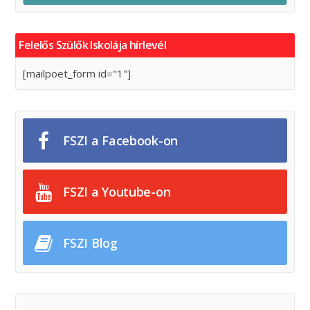
Felelős Szülők Iskolája hírlevél
[mailpoet_form id="1"]
FSZI a Facebook-on
FSZI a Youtube-on
FSZI Blog