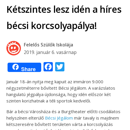
Kétszintes lesz idén a híres
bécsi korcsolyapálya!
Felelős Szülők Iskolája
2019. január 6. vasárnap
Facebook
Twitter
Share
Január 18-án nyitja meg kapuit az immáron 9.000
négyzetméterre bővített Bécsi Jégálom. A varázslatos
hangulatú jégpálya újdonsága, hogy idén először két
szinten korizhatnak a téli sportok kedvelői.
Bár a bécsi Városháza és a Burgtheater előtti csodálatos
helyszínen elterülő
Bécsi Jégálom
már tavaly is majdnem
kétszeresére bővített területen várta a korcsolyázás