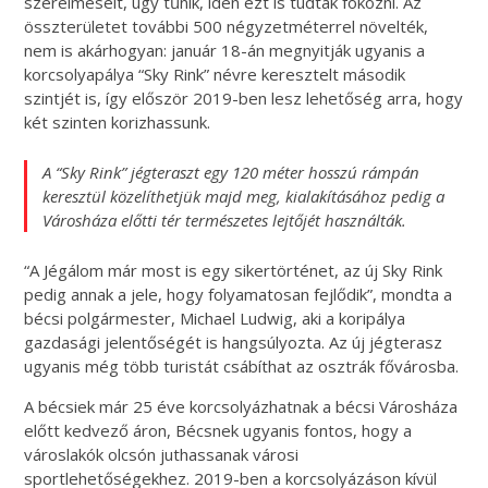
szerelmeseit, úgy tűnik, idén ezt is tudták fokozni. Az
összterületet további 500 négyzetméterrel növelték,
nem is akárhogyan: január 18-án megnyitják ugyanis a
korcsolyapálya “Sky Rink” névre keresztelt második
szintjét is, így először 2019-ben lesz lehetőség arra, hogy
két szinten korizhassunk.
A “Sky Rink” jégteraszt egy 120 méter hosszú rámpán
keresztül közelíthetjük majd meg, kialakításához pedig a
Városháza előtti tér természetes lejtőjét használták.
“A Jégálom már most is egy sikertörténet, az új Sky Rink
pedig annak a jele, hogy folyamatosan fejlődik”, mondta a
bécsi polgármester, Michael Ludwig, aki a koripálya
gazdasági jelentőségét is hangsúlyozta. Az új jégterasz
ugyanis még több turistát csábíthat az osztrák fővárosba.
A bécsiek már 25 éve korcsolyázhatnak a bécsi Városháza
előtt kedvező áron, Bécsnek ugyanis fontos, hogy a
városlakók olcsón juthassanak városi
sportlehetőségekhez. 2019-ben a korcsolyázáson kívül