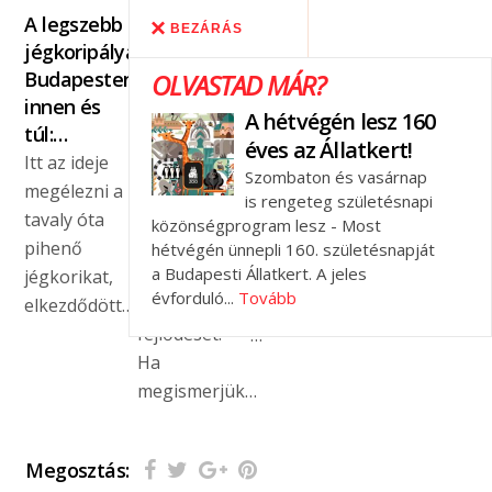
A legszebb
GYŐZTES
Egy héttel
Pénztárcabar
BEZÁRÁS
jégkoripályák
GONDOLKODÁS
csúszik a
strandételekk
Budapesten
- Mitől lesz
Lupa
izzít a Lupa
OLVASTAD MÁR?
innen és
eredményes
nyitás
Június 1-től
A hétvégén lesz 160
túl:…
a sportoló?
Idén immár
elindult a
éves az Állatkert!
Itt az ideje
Egy
10.
strandszezon
Szombaton és vasárnap
megélezni a
sportoló
alkalommal
a
is rengeteg születésnapi
tavaly óta
mentális
nyitja meg
Dunakanyar
közönségprogram lesz - Most
pihenő
felkészültsége
kapuit az
hétvégén ünnepli 160. születésnapját
kapujában,
a Budapesti Állatkert. A jeles
jégkorikat,
aktívan
ország
a Lupán,…
évforduló...
Tovább
elkezdődött…
támogatja a
legnagyobb,
fejlődését.
…
Ha
megismerjük…
Megosztás: