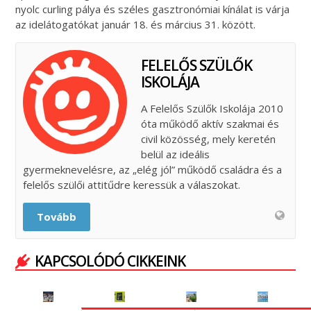
nyolc curling pálya és széles gasztronómiai kínálat is várja
az idelátogatókat január 18. és március 31. között.
FELELŐS SZÜLŐK
ISKOLÁJA
A Felelős Szülők Iskolája 2010
óta működő aktív szakmai és
civil közösség, mely keretén
belül az ideális
gyermeknevelésre, az „elég jól” működő családra és a
felelős szülői attitűdre keressük a válaszokat.
Tovább
KAPCSOLÓDÓ CIKKEINK