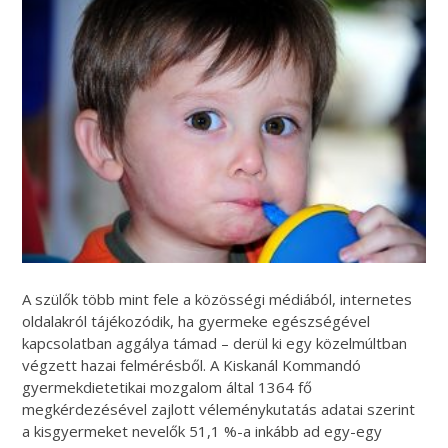
A szülők több mint fele a közösségi médiából, internetes
oldalakról tájékozódik, ha gyermeke egészségével
kapcsolatban aggálya támad – derül ki egy közelmúltban
végzett hazai felmérésből. A Kiskanál Kommandó
gyermekdietetikai mozgalom által 1364 fő
megkérdezésével zajlott véleménykutatás adatai szerint
a kisgyermeket nevelők 51,1 %-a inkább ad egy-egy