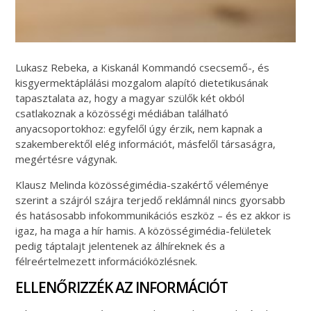
Lukasz Rebeka, a Kiskanál Kommandó csecsemő-, és
kisgyermektáplálási mozgalom alapító dietetikusának
tapasztalata az, hogy a magyar szülők két okból
csatlakoznak a közösségi médiában található
anyacsoportokhoz: egyfelől úgy érzik, nem kapnak a
szakemberektől elég információt, másfelől társaságra,
megértésre vágynak.
Klausz Melinda közösségimédia-szakértő véleménye
szerint a szájról szájra terjedő reklámnál nincs gyorsabb
és hatásosabb infokommunikációs eszköz – és ez akkor is
igaz, ha maga a hír hamis. A közösségimédia-felületek
pedig táptalajt jelentenek az álhíreknek és a
félreértelmezett információközlésnek.
ELLENŐRIZZÉK AZ INFORMÁCIÓT