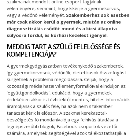
szakmainak mondott online csoport tagjainak
véleményére, semmint, hogy kikérje a gyermekorvos,
vagy a védőnő véleményét.
Szakemberhez sok esetben
már csak akkor kerül a gyermek, miután az online
diagnosztizálás csődöt mond és a kicsi állapota
súlyosra fordul, és kórházi kezelést igényel.
MEDDIG TART A SZÜLŐ FELELŐSSÉGE ÉS
KOMPETENCIÁJA?
A gyermekgyógyászatban tevékenykedő szakemberek,
így gyermekorvosok, védőnők, dietetikusok összefogást
sürgetnek a probléma megoldására. Céljuk, hogy a
közösségi média hazai véleményformálóival elinduljon az
’együttgondolkodás’, edukáció, hogy a gyermekek
érdekében akkor is tévhitektől mentes, hiteles információk
áramoljanak a szülők felé, ha azok nem szakember
tanácsát kérik ki először. A szakmai kerekasztal-
beszélgetés fő mondanivalója egy felhívás átadása a
legnépszerűbb blogok, Facebook-csoportok vezetői
számára, amelynek segítségével azok tájékoztathatják a