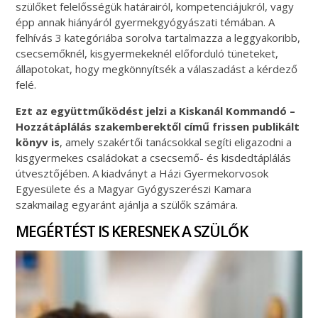
szülőket felelősségük határairól, kompetenciájukról, vagy
épp annak hiányáról gyermekgyógyászati témában. A
felhívás 3 kategóriába sorolva tartalmazza a leggyakoribb,
csecsemőknél, kisgyermekeknél előforduló tüneteket,
állapotokat, hogy megkönnyítsék a válaszadást a kérdező
felé.
Ezt az együttműködést jelzi a Kiskanál Kommandó –
Hozzátáplálás szakemberektől című frissen publikált
könyv is
, amely szakértői tanácsokkal segíti eligazodni a
kisgyermekes családokat a csecsemő- és kisdedtáplálás
útvesztőjében. A kiadványt a Házi Gyermekorvosok
Egyesülete és a Magyar Gyógyszerészi Kamara
szakmailag egyaránt ajánlja a szülők számára.
MEGÉRTÉST IS KERESNEK A SZÜLŐK