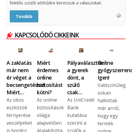
felelős szülői attitűdre keressük a válaszokat.
Tovább
KAPCSOLÓDÓ CIKKEINK
A zaklatás
Miért
Pályaválasztás:
Online
már nem
érdemes
a gyerek
gyógyszerren
ér véget a
online
dönt, a
Igen!
becsengetéssel.
biztosítást
szülő
Valószínűleg
Miért…
kötni?
csak…
sokan
Az okos
Az online
Az UniCredit
hallottak
eszközök
biztosítások
Bank
már arról,
térnyerése
világa
kutatása
hogy egy
veszélyeket
alapvetően
szerint a
termék
is hordoz
átalakította
szülők a
online