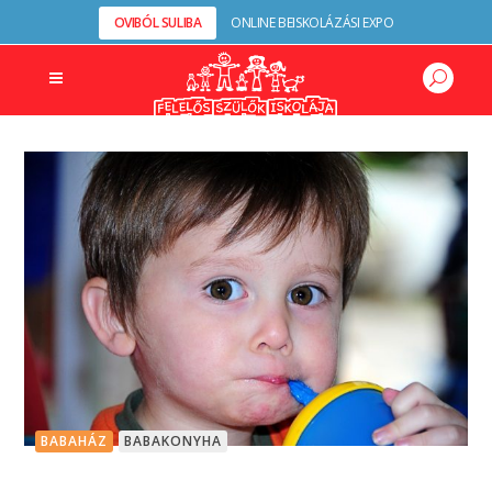
OVIBÓL SULIBA
ONLINE BEISKOLÁZÁSI EXPO
BABAHÁZ
BABAKONYHA