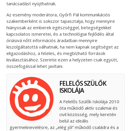
tanácsadást nyújthatnak.
Az esemény moderátora, Győrfi Pál kommunikációs
szakemberként is sokszor tapasztalja, hogy mennyire
hiányosak az emberek egészséggel, betegségekkel
kapcsolatos ismeretei, és a technológiai fejlődés által
óriásivá nőtt információs áradatban mennyire
kiszolgáltatottá válhatnak, ha nem kapnak segítséget az
eligazodáshoz, a hiteles, és megbízható források
kiválasztásához. Szerinte ezen a helyzeten csak együtt,
összefogással lehet javítani.
FELELŐS SZÜLŐK
ISKOLÁJA
A Felelős Szülők Iskolája 2010
óta működő aktív szakmai és
civil közösség, mely keretén
belül az ideális
gyermeknevelésre, az „elég jól” működő családra és a