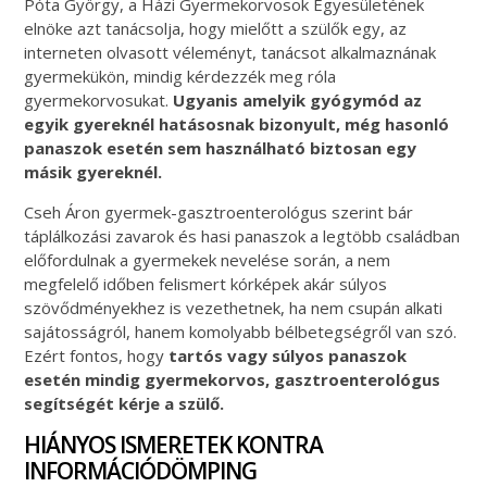
Póta György, a Házi Gyermekorvosok Egyesületének
elnöke azt tanácsolja, hogy mielőtt a szülők egy, az
interneten olvasott véleményt, tanácsot alkalmaznának
gyermekükön, mindig kérdezzék meg róla
gyermekorvosukat.
Ugyanis amelyik gyógymód az
egyik gyereknél hatásosnak bizonyult, még hasonló
panaszok esetén sem használható biztosan egy
másik gyereknél.
Cseh Áron gyermek-gasztroenterológus szerint bár
táplálkozási zavarok és hasi panaszok a legtöbb családban
előfordulnak a gyermekek nevelése során, a nem
megfelelő időben felismert kórképek akár súlyos
szövődményekhez is vezethetnek, ha nem csupán alkati
sajátosságról, hanem komolyabb bélbetegségről van szó.
Ezért fontos, hogy
tartós vagy súlyos panaszok
esetén mindig gyermekorvos, gasztroenterológus
segítségét kérje a szülő.
HIÁNYOS ISMERETEK KONTRA
INFORMÁCIÓDÖMPING