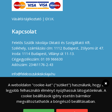
Vásárlói tájékoztató
|
GY.I.K.
Kapcsolat
Felelős Szülők Iskolája Oktató és Szolgáltató Kft.
Székhely, számlázási cím: 1112 Budapest, Zólyomi út 47.
Iroda: 1114 Budapest, Villányi út 11-13.
Cégjegyzékszám: 01 09 966630
Adószám: 23461176-2-43
info@felelosszulokiskolaja.hu
+36 20 358 66 12
A weboldalon "cookie-kat" ("sütiket") használunk, hogy a
legjobb felhasználói élményt nyújthassuk látogatóinknak. A
Készített
cookie beállítások igény esetén bármikor
megváltoztathatók a böngésző beállításaiban.