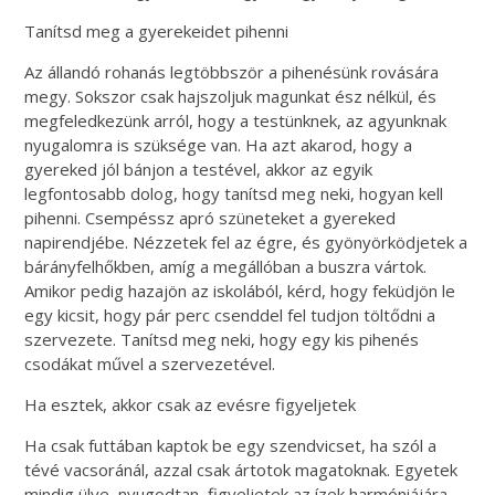
Tanítsd meg a gyerekeidet pihenni
Az állandó rohanás legtöbbször a pihenésünk rovására
megy. Sokszor csak hajszoljuk magunkat ész nélkül, és
megfeledkezünk arról, hogy a testünknek, az agyunknak
nyugalomra is szüksége van. Ha azt akarod, hogy a
gyereked jól bánjon a testével, akkor az egyik
legfontosabb dolog, hogy tanítsd meg neki, hogyan kell
pihenni. Csempéssz apró szüneteket a gyereked
napirendjébe. Nézzetek fel az égre, és gyönyörködjetek a
bárányfelhőkben, amíg a megállóban a buszra vártok.
Amikor pedig hazajön az iskolából, kérd, hogy feküdjön le
egy kicsit, hogy pár perc csenddel fel tudjon töltődni a
szervezete. Tanítsd meg neki, hogy egy kis pihenés
csodákat művel a szervezetével.
Ha esztek, akkor csak az evésre figyeljetek
Ha csak futtában kaptok be egy szendvicset, ha szól a
tévé vacsoránál, azzal csak ártotok magatoknak. Egyetek
mindig ülve, nyugodtan, figyeljetek az ízek harmóniájára,