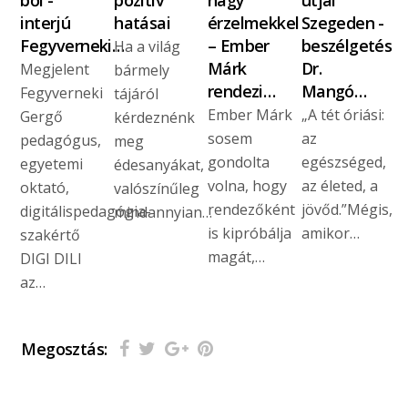
ből -
pozitív
nagy
útjai
interjú
hatásai
érzelmekkel
Szegeden -
Fegyverneki…
– Ember
beszélgetés
Ha a világ
Márk
Dr.
Megjelent
bármely
rendezi…
Mangó…
Fegyverneki
tájáról
Ember Márk
„A tét óriási:
Gergő
kérdeznénk
sosem
az
pedagógus,
meg
gondolta
egészséged,
egyetemi
édesanyákat,
volna, hogy
az életed, a
oktató,
valószínűleg
rendezőként
jövőd.”Mégis,
digitálispedagógia-
mindannyian…
is kipróbálja
amikor…
szakértő
magát,…
DIGI DILI
az…
Megosztás: