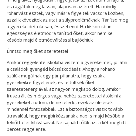
és rágjátok meg lassan, alaposan az ételt. Ha mindig
rohanvást esztek, vagy másra figyeltek vacsora közben,
azzal kikövezitek az utat a súlyproblémáknak. Tanítsd meg
a gyerekeidet okosan, ésszel enni. Ha kiskorukban
egészséges életmódra tanítod őket, akkor nem kell
később majd életmódváltással bajlódniuk.
Érintsd meg őket szeretettel
Amikor reggelente iskolába viszem a gyerekeimet, jó látni
a családok gyengéd búcsúzkodását. Ahogy a rohanó
szülők megállnak egy pár pillanatra, hogy csak a
gyerekeikre figyeljenek, és feltöltsék őket
szeretetenergiával, az nagyon megkapó dolog. Amikor
frusztrált és mérges vagy, nehéz szeretettel átölelni a
gyerekeket, tudom, de ne feledd, ezek az ölelések
mindennél fontosabbak. Ezt a biztonságot viszik tovább
útravalóul, hogy megbirkózzanak a nap, s majd később a
felnőtt élet kihívásaival. Ne sajnáld tőlük azt a két meghitt
percet reggelente.