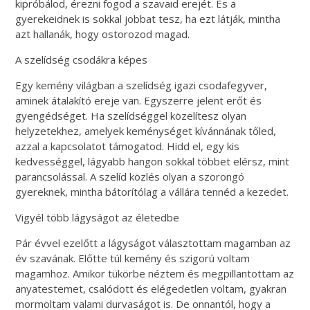
kipróbálod, érezni fogod a szavaid erejét. És a
gyerekeidnek is sokkal jobbat tesz, ha ezt látják, mintha
azt hallanák, hogy ostorozod magad.
A szelídség csodákra képes
Egy kemény világban a szelídség igazi csodafegyver,
aminek átalakító ereje van. Egyszerre jelent erőt és
gyengédséget. Ha szelídséggel közelítesz olyan
helyzetekhez, amelyek keménységet kívánnának tőled,
azzal a kapcsolatot támogatod. Hidd el, egy kis
kedvességgel, lágyabb hangon sokkal többet elérsz, mint
parancsolással. A szelíd közlés olyan a szorongó
gyereknek, mintha bátorítólag a vállára tennéd a kezedet.
Vigyél több lágyságot az életedbe
Pár évvel ezelőtt a lágyságot választottam magamban az
év szavának. Előtte túl kemény és szigorú voltam
magamhoz. Amikor tükörbe néztem és megpillantottam az
anyatestemet, csalódott és elégedetlen voltam, gyakran
mormoltam valami durvaságot is. De onnantól, hogy a