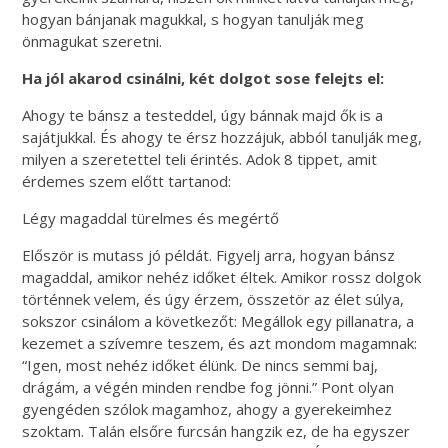
hogyan bánjanak magukkal, s hogyan tanulják meg
önmagukat szeretni.
Ha jól akarod csinálni, két dolgot sose felejts el:
Ahogy te bánsz a testeddel, úgy bánnak majd ők is a
sajátjukkal. És ahogy te érsz hozzájuk, abból tanulják meg,
milyen a szeretettel teli érintés. Adok 8 tippet, amit
érdemes szem előtt tartanod:
Légy magaddal türelmes és megértő
Először is mutass jó példát. Figyelj arra, hogyan bánsz
magaddal, amikor nehéz időket éltek. Amikor rossz dolgok
történnek velem, és úgy érzem, összetör az élet súlya,
sokszor csinálom a következőt: Megállok egy pillanatra, a
kezemet a szívemre teszem, és azt mondom magamnak:
“Igen, most nehéz időket élünk. De nincs semmi baj,
drágám, a végén minden rendbe fog jönni.” Pont olyan
gyengéden szólok magamhoz, ahogy a gyerekeimhez
szoktam. Talán elsőre furcsán hangzik ez, de ha egyszer