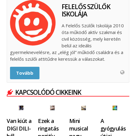
FELELŐS SZÜLŐK
ISKOLÁJA
A Felelős Szülők Iskolája 2010
óta működő aktív szakmai és
civil közösség, mely keretén
belül az ideális
gyermeknevelésre, az „elég jól” működő családra és a
felelős szülői attitűdre keressük a válaszokat.
Tovább
KAPCSOLÓDÓ CIKKEINK
Van kiút a
Ezek a
Mini
A
DIGI DILI-
ringatás
musical
gyógyulás