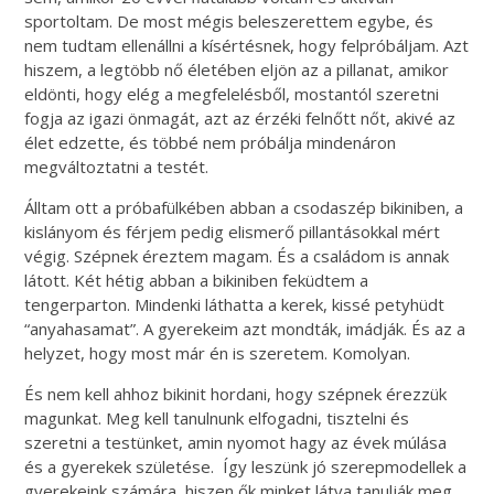
sportoltam. De most mégis beleszerettem egybe, és
nem tudtam ellenállni a kísértésnek, hogy felpróbáljam. Azt
hiszem, a legtöbb nő életében eljön az a pillanat, amikor
eldönti, hogy elég a megfelelésből, mostantól szeretni
fogja az igazi önmagát, azt az érzéki felnőtt nőt, akivé az
élet edzette, és többé nem próbálja mindenáron
megváltoztatni a testét.
Álltam ott a próbafülkében abban a csodaszép bikiniben, a
kislányom és férjem pedig elismerő pillantásokkal mért
végig. Szépnek éreztem magam. És a családom is annak
látott. Két hétig abban a bikiniben feküdtem a
tengerparton. Mindenki láthatta a kerek, kissé petyhüdt
“anyahasamat”. A gyerekeim azt mondták, imádják. És az a
helyzet, hogy most már én is szeretem. Komolyan.
És nem kell ahhoz bikinit hordani, hogy szépnek érezzük
magunkat. Meg kell tanulnunk elfogadni, tisztelni és
szeretni a testünket, amin nyomot hagy az évek múlása
és a gyerekek születése. Így leszünk jó szerepmodellek a
gyerekeink számára, hiszen ők minket látva tanulják meg,