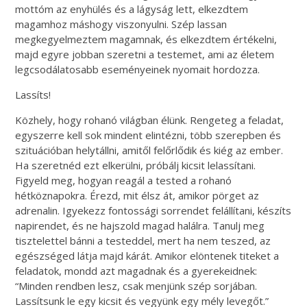
mottóm az enyhülés és a lágyság lett, elkezdtem
magamhoz máshogy viszonyulni. Szép lassan
megkegyelmeztem magamnak, és elkezdtem értékelni,
majd egyre jobban szeretni a testemet, ami az életem
legcsodálatosabb eseményeinek nyomait hordozza.
Lassíts!
Közhely, hogy rohanó világban élünk. Rengeteg a feladat,
egyszerre kell sok mindent elintézni, több szerepben és
szituációban helytállni, amitől felőrlődik és kiég az ember.
Ha szeretnéd ezt elkerülni, próbálj kicsit lelassítani.
Figyeld meg, hogyan reagál a tested a rohanó
hétköznapokra. Érezd, mit élsz át, amikor pörget az
adrenalin. Igyekezz fontossági sorrendet felállítani, készíts
napirendet, és ne hajszold magad halálra. Tanulj meg
tisztelettel bánni a testeddel, mert ha nem teszed, az
egészséged látja majd kárát. Amikor elöntenek titeket a
feladatok, mondd azt magadnak és a gyerekeidnek:
“Minden rendben lesz, csak menjünk szép sorjában.
Lassítsunk le egy kicsit és vegyünk egy mély levegőt.”