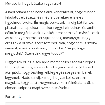
Mutasd ki, hogy büszke vagy rájuk!
A napi rohanásban nehéz arra koncentrálni, hogy minden
feladatot elvégezz, és még a gyerekekre is elég
figyelmet fordíts. Én mégis beiktatok mindig két fontos
pillanatot a napjukba – amikor reggel elindulnak, és amikor
délután megérkeznek. Ez a két perc nem szól másról, csak
arról, hogy szeretettel rájuk nézek, mosolygok, hogy
érezzék a büszke szeretetemet. Van, hogy nem is szólok
semmit, máskor csak annyit mondok: “De jó, hogy
megjöttél.” “Szeretlek, ugye tudod?”
Higgyétek el, ez a sok apró momentum csodákra képes.
Ne vonjátok meg a szeretetet a gyerekeitektől, ha azt
akarjátok, hogy testileg-lelkileg egészséges emberek
legyenek. Hadd tanulják meg, hogyan kell szeretni
magukat, hogy aztán kiegyensúlyozott felnőttként ők is
okosan tudjanak majd szeretni másokat.
Forrás
itt
.