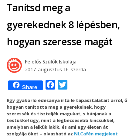
Tanítsd meg a
gyerekednek 8 lépésben,
hogyan szeresse magát
Felelős Szülők Iskolája
2017. augusztus 16. szerda
Facebook
Twitter
Share
Egy gyakorló édesanya írta le tapasztalatait arról, ő
hogyan tanította meg a gyerekeinek, hogy
szeressék és tiszteljék magukat, s bánjanak a
testükkel úgy, mint a legbecsesebb kincsükkel,
amelyben a lelkük lakik, és ami egy életen át
szolgálja őket – olvasható az
NLCafén megjelent