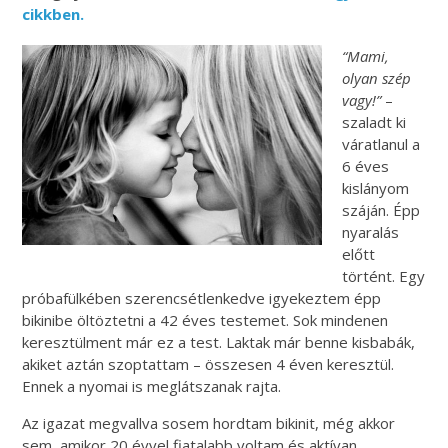
cikkben.
“Mami,
olyan szép
vagy!”
–
szaladt ki
váratlanul a
6 éves
kislányom
száján. Épp
nyaralás
előtt
történt. Egy
próbafülkében szerencsétlenkedve igyekeztem épp
bikinibe öltöztetni a 42 éves testemet. Sok mindenen
keresztülment már ez a test. Laktak már benne kisbabák,
akiket aztán szoptattam – összesen 4 éven keresztül.
Ennek a nyomai is meglátszanak rajta.
Az igazat megvallva sosem hordtam bikinit, még akkor
sem, amikor 20 évvel fiatalabb voltam és aktívan