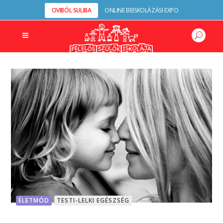
OVIBÓL SULIBA
ONLINE BEISKOLÁZÁSI EXPO
ÉLETMÓD
TESTI-LELKI EGÉSZSÉG