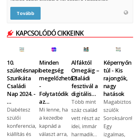
Tovább
KAPCSOLÓDÓ CIKKEINK
10.
Minden
Alfáktól
Képernyőn
születésnapi
betegség
Omegáig –
túl - Kis
Szurikáta
megelőzhető?!
Családi
rajongók,
Családi
-
fesztivál a
nagy
Nap 2024. -
Folytatódik
digitális…
hatások
…
az…
Több mint
Magabiztos
Diabétesz
Mi lenne, ha
száz család
szülők
szülői
a kezedbe
vett részt az
Soroksáron!
konferencia,
kapnád a
idei, immár
Egy
kiállítás és
választ arra,
harmadik…
izgalmas,