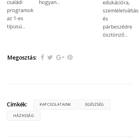
családi
hogyan…
edukációra,
programok
szemléletváltás
az 1-es
és
típusú…
párbeszédre
ösztönző…
Megosztás:
Címkék:
KAPCSOLATAINK
EGÉSZSÉG
HÁZASSÁG