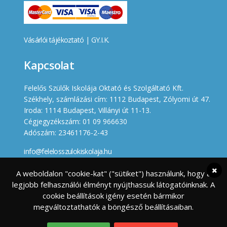
Vásárlói tájékoztató
|
GY.I.K.
Kapcsolat
Felelős Szülők Iskolája Oktató és Szolgáltató Kft.
Székhely, számlázási cím: 1112 Budapest, Zólyomi út 47.
Iroda: 1114 Budapest, Villányi út 11-13.
Cégjegyzékszám: 01 09 966630
Adószám: 23461176-2-43
info@felelosszulokiskolaja.hu
+36 20 358 66 12
A weboldalon "cookie-kat" ("sütiket") használunk, hogy a
legjobb felhasználói élményt nyújthassuk látogatóinknak. A
Készített
cookie beállítások igény esetén bármikor
megváltoztathatók a böngésző beállításaiban.