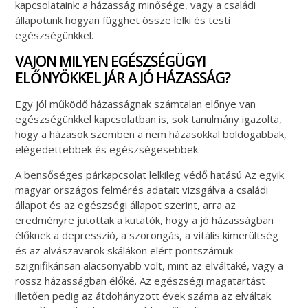
kapcsolataink: a házasság minősége, vagy a családi
állapotunk hogyan függhet össze lelki és testi
egészségünkkel.
VAJON MILYEN EGÉSZSÉGÜGYI
ELŐNYÖKKEL JÁR A JÓ HÁZASSÁG?
Egy jól működő házasságnak számtalan előnye van
egészségünkkel kapcsolatban is, sok tanulmány igazolta,
hogy a házasok szemben a nem házasokkal boldogabbak,
elégedettebbek és egészségesebbek.
A bensőséges párkapcsolat lelkileg védő hatású Az egyik
magyar országos felmérés adatait vizsgálva a családi
állapot és az egészségi állapot szerint, arra az
eredményre jutottak a kutatók, hogy a jó házasságban
élőknek a depresszió, a szorongás, a vitális kimerültség
és az alvászavarok skálákon elért pontszámuk
szignifikánsan alacsonyabb volt, mint az elváltaké, vagy a
rossz házasságban élőké. Az egészségi magatartást
illetően pedig az átdohányzott évek száma az elváltak