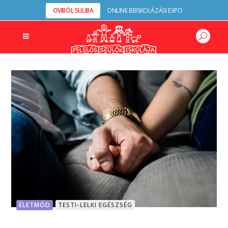
OVIBÓL SULIBA
ONLINE BEISKOLÁZÁSI EXPO
ÉLETMÓD
TESTI-LELKI EGÉSZSÉG