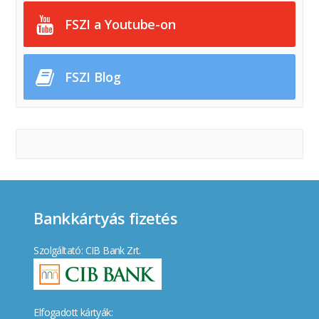
FSZI a Youtube-on
FSZI Blog
Bankkártyás fizetés
Szolgáltató: CIB Bank Zrt.
Elfogadott kártyák: