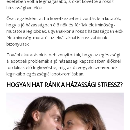
esetében volt a legmagasabb, s őket követte a rossz
házasságban élők.
Összegzésként azt a következtetést vonták le a kutatók,
hogy a jó házasságban élő nők és férfiak életminőség-
mutatói a legjobbak, ugyanakkor a rossz házasságban élők
életminőség-mutatói az elváltaknál is rosszabbnak
bizonyultak.
További kutatások is bebizonyították, hogy az egészségi
állapotbeli problémák a jó házassági kapcsolatban élőknél
fordulnak elő legkevésbé, míg az özvegyek szenvednek
leginkább egészségiállapot-romlásban.
HOGYAN HAT RÁNK A HÁZASSÁGI STRESSZ?