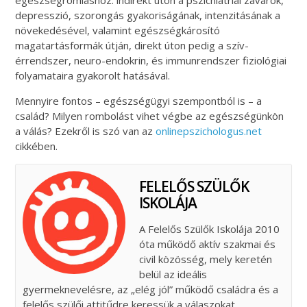
egészségromláshoz: indirekt úton a pszichiátriai zavarok,
depresszió, szorongás gyakoriságának, intenzitásának a
növekedésével, valamint egészségkárosító
magatartásformák útján, direkt úton pedig a szív-
érrendszer, neuro-endokrin, és immunrendszer fiziológiai
folyamataira gyakorolt hatásával.
Mennyire fontos – egészségügyi szempontból is – a
család? Milyen rombolást vihet végbe az egészségünkön
a válás? Ezekről is szó van az
onlinepszichologus.net
cikkében.
FELELŐS SZÜLŐK
ISKOLÁJA
A Felelős Szülők Iskolája 2010
óta működő aktív szakmai és
civil közösség, mely keretén
belül az ideális
gyermeknevelésre, az „elég jól” működő családra és a
felelős szülői attitűdre keressük a válaszokat.