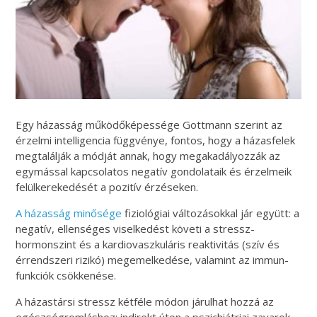
Egy házasság működőképessége Gottmann szerint az
érzelmi intelligencia függvénye, fontos, hogy a házasfelek
megtalálják a módját annak, hogy megakadályozzák az
egymással kapcsolatos negatív gondolataik és érzelmeik
felülkerekedését a pozitív érzéseken.
A házasság minősége
fiziológiai változásokkal jár együtt: a
negatív, ellenséges viselkedést követi a stressz-
hormonszint és a kardiovaszkuláris reaktivitás (szív és
érrendszeri rizikó) megemelkedése, valamint az immun-
funkciók csökkenése.
A házastársi stressz kétféle módon járulhat hozzá az